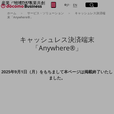
産業・地域DX/事業共創
サイト内検索
開く
日本語
English
メニュー
開く
JP
EN
OPEN HUB for Plural Futures
ホーム
サービス・ソリューション
キャッシュレス決済端
自律・分散・協調型社会の実現を目指し、
末「Anywhere®」
フリーワードを入力して探す
「社会可能性」を探究・実装する事業共創エコシステムです。
OPEN HUB for Plural Futuresとは
イベント/ウェビナー
検索する
記事コンテンツ
キャッシュレス決済端末
プレイヤー(カタリスト/パートナー企業)
事例
「Anywhere®」
Smart World
フリーワードでNTTドコモビジネスの
取り組みを検索
産業・地域DXプラットフォーマーとして
企業と地域が持続成長する社会を目指します
Smart City
2025年9月1日（月）をもちまして本ページは掲載終了いたし
Smart Education
ました。
Smart Healthcare
Smart Industry
Smart Mobility
Smart Worksite
生成AI(Generative AI)
地域の取り組み
地域社会を支える皆さまと地域課題の解決や