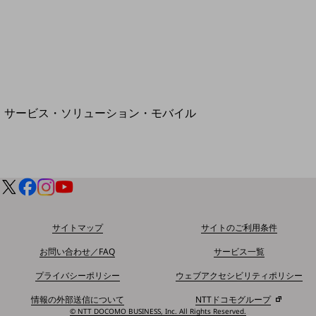
地域経済のさらなる活性化に取り組みます
自治体・地域社会との共創
LGPF(Local Government Platform)
別ウィンドウで開きます
サービス・ソリューション・モバイル
サービス・ソリューションTOP
DXに関する課題を解決する
サービス・ソリューションをご紹介
カテゴリーで探す
カテゴリーで探すTOP
ネットワーク・モバイル
サイトマップ
サイトのご利用条件
クラウド・データセンター
お問い合わせ／FAQ
サービス一覧
電話・映像コミュニケーション
プライバシーポリシー
ウェブアクセシビリティポリシー
セキュリティ
情報の外部送信について
NTTドコモグループ
© NTT DOCOMO BUSINESS, Inc. All Rights Reserved.