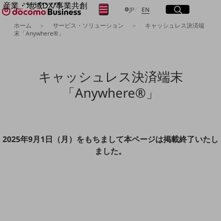
産業・地域DX/事業共創
サイト内検索
開く
日本語
English
メニュー
開く
JP
EN
OPEN HUB for Plural Futures
ホーム
サービス・ソリューション
キャッシュレス決済端
自律・分散・協調型社会の実現を目指し、
末「Anywhere®」
フリーワードを入力して探す
「社会可能性」を探究・実装する事業共創エコシステムです。
OPEN HUB for Plural Futuresとは
イベント/ウェビナー
検索する
記事コンテンツ
キャッシュレス決済端末
プレイヤー(カタリスト/パートナー企業)
事例
「Anywhere®」
Smart World
フリーワードでNTTドコモビジネスの
取り組みを検索
産業・地域DXプラットフォーマーとして
企業と地域が持続成長する社会を目指します
Smart City
2025年9月1日（月）をもちまして本ページは掲載終了いたし
Smart Education
ました。
Smart Healthcare
Smart Industry
Smart Mobility
Smart Worksite
生成AI(Generative AI)
地域の取り組み
地域社会を支える皆さまと地域課題の解決や