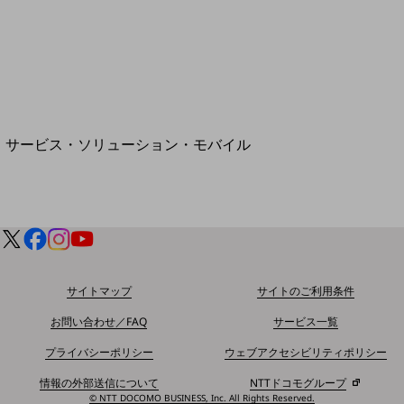
地域経済のさらなる活性化に取り組みます
自治体・地域社会との共創
LGPF(Local Government Platform)
別ウィンドウで開きます
サービス・ソリューション・モバイル
サービス・ソリューションTOP
DXに関する課題を解決する
サービス・ソリューションをご紹介
カテゴリーで探す
カテゴリーで探すTOP
ネットワーク・モバイル
サイトマップ
サイトのご利用条件
クラウド・データセンター
お問い合わせ／FAQ
サービス一覧
電話・映像コミュニケーション
プライバシーポリシー
ウェブアクセシビリティポリシー
セキュリティ
情報の外部送信について
NTTドコモグループ
© NTT DOCOMO BUSINESS, Inc. All Rights Reserved.