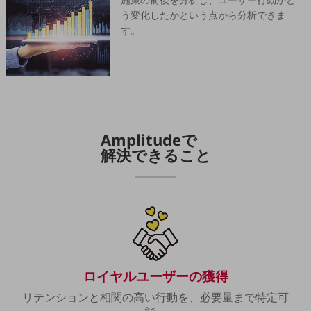
5G
う変化したかという点から分析できま
す。
IoT
AI
データ利活用
運用管理
業務支援・マーケティング
Amplitudeで
解決できること
災害対策・BCP
課題・ニーズで探す
課題・ニーズで探すTOP
コミュニケーション・情報共有
マーケティング
業務効率化
ロイヤルユーザーの獲得
災害対策
リテンションと相関の高い行動を、必要量まで特定可