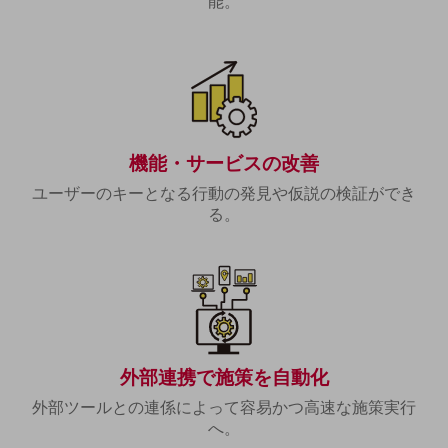
能。
職場環境整備
地域共創・地方創生
セキュリティ対策
遠隔監視
顧客体験（CX）改善
機能・サービスの改善
自動化・省電化
ユーザーのキーとなる行動の発見や仮説の検証ができ
る。
人材不足解消
業種・業態で探す
業種・業態で探すTOP
自治体
一次産業
外部連携で施策を自動化
医療・介護
外部ツールとの連係によって容易かつ高速な施策実行
観光
へ。