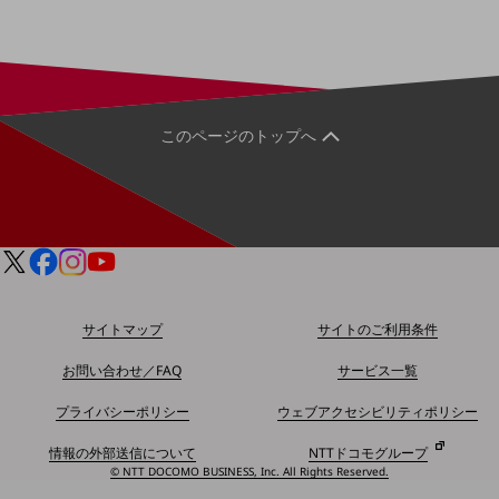
経営情報TOP
業績
決算公告
このページのトップへ
電子公告
基礎的電気通信役務損益明細表
採用情報
採用情報TOP
新卒採用
経験者採用
サイトマップ
サイトのご利用条件
障がい者採用
お問い合わせ／FAQ
サービス一覧
人材育成制度
プライバシーポリシー
ウェブアクセシビリティポリシー
広告・協賛
広告
情報の外部送信について
NTTドコモグループ
© NTT DOCOMO BUSINESS, Inc. All Rights Reserved.
協賛
NTTドコモグループ