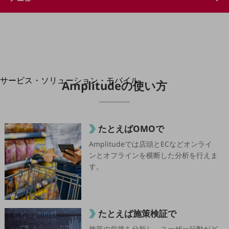
地域経済のさらなる活性化に取り組みます
自治体・地域社会との共創
LGPF(Local Government Platform)
別ウィンドウで開きます
サービス・ソリューション・モバイル
Amplitudeの使い方
サービス・ソリューションTOP
DXに関する課題を解決する
サービス・ソリューションをご紹介
たとえばOMOで
カテゴリーで探す
カテゴリーで探すTOP
Amplitudeでは店頭とECなどオンライ
ンとオフラインを横断した分析を行えま
ネットワーク・モバイル
す。
クラウド・データセンター
電話・映像コミュニケーション
たとえば施策検証で
セキュリティ
施策の前後を分析し、ユーザー行動がど