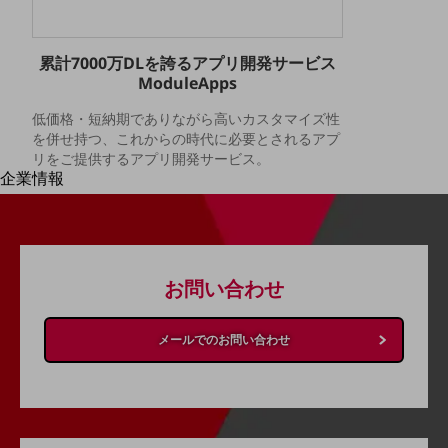
はじめての方へ
サービス・商品を探す
新規会員登録/ログインはこちら
累計7000万DLを誇るアプリ開発サービス
100回線以上のお問い合わせ・お見積りはこちら
ModuleApps
低価格・短納期でありながら高いカスタマイズ性
を併せ持つ、これからの時代に必要とされるアプ
リをご提供するアプリ開発サービス。
企業情報
別ウィンドウで開きます
企業情報TOP
会社案内
会社案内TOP
組織
お問い合わせ
沿革
メールでのお問い合わせ
社長からのご挨拶
事業拠点
グループ会社