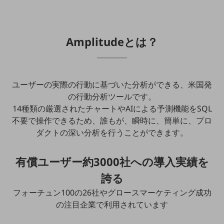
教育
モビリティ
Amplitude
とは？
製造・建設業
小売業
キーワードで探す
モバイルTOP
ユーザーの実際の行動に基づいた分析ができる、米国発
法人向けスマホ・携帯に関する、
の行動分析ツールです。
おすすめの機種、料金やサービスをご紹介
14種類の厳選されたチャートやAIによる予測機能をSQL
製品
不要で操作できるため、誰もが、瞬時に、簡単に、プロ
製品TOP
ダクトの深い分析を行うことができます。
ビジネス向けスマートフォン
有償ユーザー約3000社への導入実績を
タフネススマートフォン
誇る
データ通信製品
フォーチュン100の26社やグロースマーケティング成功
ドコモケータイ
の注目企業で利用されています
5G対応ホームルーター