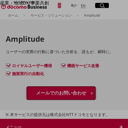
産業・地域DX/事業共創
日本語
English
メニュー
開く
サイト内検索
開く
JP
EN
OPEN HUB for Plural Futures
ホーム
サービス・ソリューション
Amplitude
自律・分散・協調型社会の実現を目指し、
「社会可能性」を探究・実装する事業共創エコシステムです。
フリーワードを入力して探す
OPEN HUB for Plural Futuresとは
イベント/ウェビナー
Amplitude
記事コンテンツ
検索する
プレイヤー(カタリスト/パートナー企業)
事例
ユーザーの実際の行動に基づいた分析を、誰もが、瞬時に。
Smart World
フリーワードでNTTドコモビジネスの
取り組みを検索
ロイヤルユーザー獲得
機能サービス改善
産業・地域DXプラットフォーマーとして
企業と地域が持続成長する社会を目指します
施策実行の自動化
Smart City
Smart Education
Smart Healthcare
Smart Industry
メールでのお問い合わせ
Smart Mobility
Smart Worksite
生成AI(Generative AI)
地域の取り組み
本サービスの提供元は株式会社NTTドコモとなります。
地域社会を支える皆さまと地域課題の解決や
メニュー