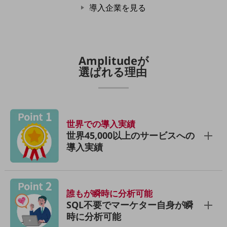
導入企業を見る
通信モジュール製品
衛星携帯電話
IOT完了済みメーカーブランド製品
Amplitudeが
料金
料金TOP
選ばれる理由
ドコモBiz データ無制限 ドコモ MAX ドコモ mini ドコモBiz かけ放題
ケータイプラン
世界での導入実績
5Gデータプラス
世界45,000以上のサービスへの
データプラス
導入実績
IoT向け回線料金
home5Gプラン
モバイルサービス
誰もが瞬時に分析可能
端末の一元管理
SQL不要でマーケター自身が瞬
時に分析可能
セキュリティ