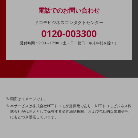
会社案内パンフレット
電話でのお問い合わせ
ニュースルーム
ニュースルームTOP
ドコモビジネスコンタクトセンター
ニュースリリース
0120-003300
地域からの発表
受付時間：9:00～17:00（土・日・祝日・年末年始を除く）
重要なお知らせ
お知らせ
社外からの評価実績
サステナビリティ
サステナビリティTOP
NTTドコモビジネスグループのサステナビリティ
画面はイメージです。
本サービスは株式会社NTTドコモが提供元であり、NTTドコモビジネス株
サステナビリティ基本方針
式会社が代理人として保有する契約締結権限、および包括的な業務受託
にもとづき販売しています。
サステナビリティレポート
ダイバーシティ
経営情報