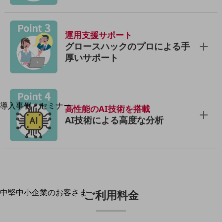
運用保守・故障紛失サポート
回線・ネットワーク
運用支援サポート
お手続き
グロースハックのプロによる手
厚いサポート
別ウィンドウで開きます
サービスをご利用中のお客さま
導入事例・セミナー
高性能のAI技術を搭載
導入事例TOP
AI技術による高度な分析
最新の導入事例や注目の導入事例をご紹介します
セミナー
開催・出展する各種セミナー、イベント情報をご紹介します
中堅中小企業のお客さま
ご利用料金
別ウィンドウで開きます
NTTドコモビジネスウォッチ
ビジネスお役立ち情報