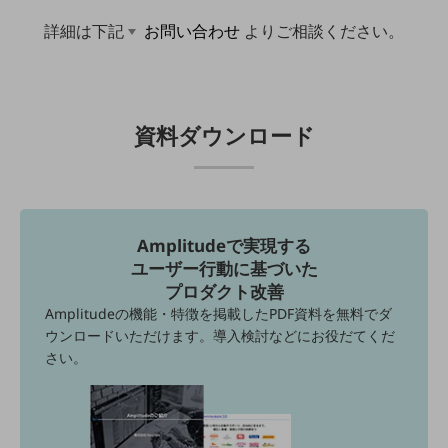
旬な話題やお役立ち資料などDXの課題を
詳細は下記
お問い合わせ
よりご相談ください。
解決するヒントをお届けする記事サイト
新着記事
お役立ち資料ダウンロード
トレンド記事特集
IT用語集
資料ダウンロード
中堅中小企業向け
サービス・ソリューション
課題やニーズに合ったサービスをご紹介し、
中堅中小企業のビジネスをサポート！
お悩みから見つける
Amplitudeで実現する
お悩みから見つけるTOP
ユーザー行動に基づいた
ネットワーク
プロダクト改善
Amplitudeの機能・特徴を掲載したPDF資料を無料でダ
モバイル・音声
ウンロードいただけます。導入検討などにお役だてくだ
さい。
バックオフィス
リモート・ハイブリッドワーク
セキュリティ