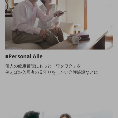
5G
IoT
AI
データ利活用
運用管理
業務支援・マーケティング
■Personal Aile
災害対策・BCP
個人の健康管理にもっと「ワクワク」を
課題・ニーズで探す
例えば≫入居者の見守りをしたい介護施設などに
課題・ニーズで探すTOP
コミュニケーション・情報共有
マーケティング
業務効率化
災害対策