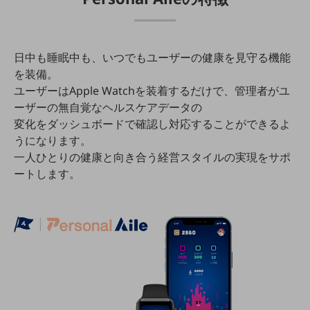
教育
モビリティ
日中も睡眠中も、いつでもユーザーの健康を見守る機能
製造・建設業
を装備。
小売業
ユーザーはApple Watchを装着するだけで、管理者がユ
キーワードで探す
ーザーの無自覚なヘルスケアデータの
モバイルTOP
変化をダッシュボードで確認し対応することができるよ
法人向けスマホ・携帯に関する、
うになります。
おすすめの機種、料金やサービスをご紹介
一人ひとりの健康と向き合う経営スタイルの実現をサポ
製品
ートします。
製品TOP
ビジネス向けスマートフォン
タフネススマートフォン
データ通信製品
ドコモケータイ
5G対応ホームルーター