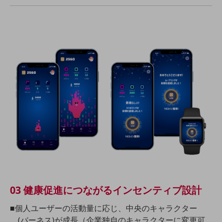
セキュリティ
その他のお悩みはこちら
業界から見つける
業界から見つけるTOP
製造業
小売・卸売業
運輸業
建設業
地域産業
その他の業界はこちら
ゲーム感覚で見つける
ビジネスお悩み診断
NTTドコモビジネス
03 健康促進につながるインセンティブ設計
オンラインショップ
■個人ユーザーの活動量に応じ、中央のキャラクター
モバイル・ICTサービスをオンラインで
(バーネス)が成長（企業独自のキャラクターに変更可
相談・申し込みができるバーチャルショップ