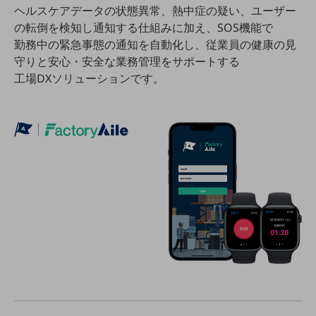
ダイバーシティ
ヘルスケアデータの状態異常、熱中症の疑い、ユーザー
経営情報
の転倒を検知し通知する仕組みに加え、SOS機能で
経営情報TOP
勤務中の緊急事態の通知を自動化し、従業員の健康の見
守りと安心・安全な業務管理をサポートする
業績
工場DXソリューションです。
決算公告
電子公告
基礎的電気通信役務損益明細表
採用情報
採用情報TOP
新卒採用
経験者採用
障がい者採用
人材育成制度
広告・協賛
広告