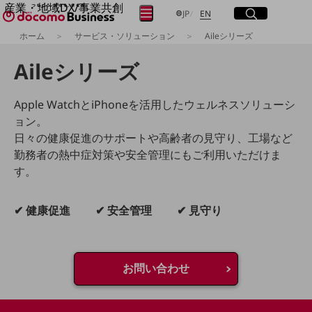
産業・地域DX/事業共創
サイト内検索
開く
日本語
English
メニュー
開く
JP
EN
OPEN HUB for Plural Futures
ホーム
サービス・ソリューション
Aileシリーズ
自律・分散・協調型社会の実現を目指し、
フリーワードを入力して探す
「社会可能性」を探究・実装する事業共創エコシステムです。
Aileシリーズ
OPEN HUB for Plural Futuresとは
イベント/ウェビナー
検索する
記事コンテンツ
Apple WatchとiPhoneを活用したウェルネスソリューシ
プレイヤー(カタリスト/パートナー企業)
ョン。
事例
日々の健康促進のサポートや高齢者の見守り、工場など
Smart World
フリーワードでNTTドコモビジネスの
勤務者の熱中症対策や安全管理にもご利用いただけま
取り組みを検索
産業・地域DXプラットフォーマーとして
す。
企業と地域が持続成長する社会を目指します
Smart City
Smart Education
✔ 健康促進
✔ 安全管理
✔ 見守り
Smart Healthcare
Smart Industry
Smart Mobility
Smart Worksite
生成AI(Generative AI)
お問い合わせ
地域の取り組み
地域社会を支える皆さまと地域課題の解決や