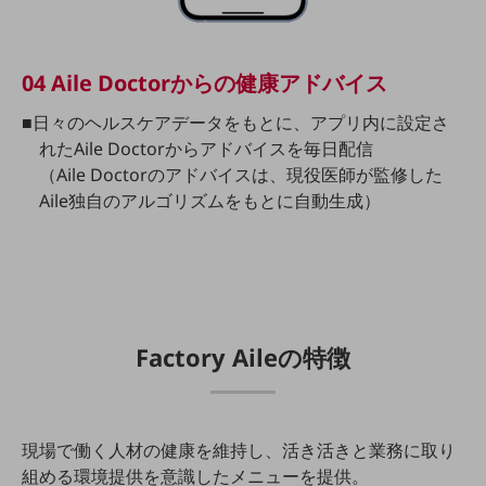
グループ会社
会社案内パンフレット
ニュースルーム
04 Aile Doctorからの健康アドバイス
ニュースルームTOP
■⽇々のヘルスケアデータをもとに、アプリ内に設定さ
ニュースリリース
れたAile Doctorからアドバイスを毎⽇配信
地域からの発表
（Aile Doctorのアドバイスは、現役医師が監修した
Aile独自のアルゴリズムをもとに自動生成）
重要なお知らせ
お知らせ
社外からの評価実績
サステナビリティ
サステナビリティTOP
Factory Aileの特徴
NTTドコモビジネスグループのサステナビリティ
サステナビリティ基本方針
現場で働く人材の健康を維持し、活き活きと業務に取り
サステナビリティレポート
組める環境提供を意識したメニューを提供。