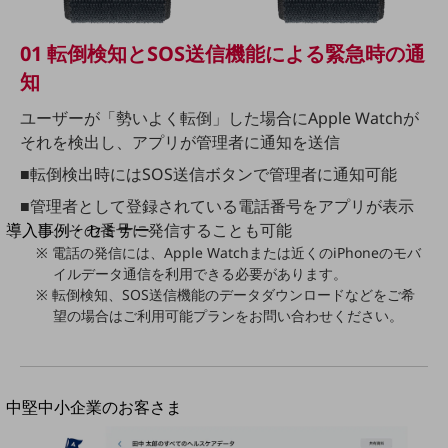
セキュリティ
運用保守・故障紛失サポート
01 転倒検知とSOS送信機能による緊急時の通
回線・ネットワーク
知
お手続き
ユーザーが「勢いよく転倒」した場合にApple Watchが
それを検出し、アプリが管理者に通知を送信
■転倒検出時にはSOS送信ボタンで管理者に通知可能
別ウィンドウで開きます
■管理者として登録されている電話番号をアプリが表示
サービスをご利用中のお客さま
し、その番号に発信することも可能
導入事例・セミナー
導入事例TOP
※ 電話の発信には、Apple Watchまたは近くのiPhoneのモバ
イルデータ通信を利用できる必要があります。
最新の導入事例や注目の導入事例をご紹介します
※ 転倒検知、SOS送信機能のデータダウンロードなどをご希
セミナー
望の場合はご利用可能プランをお問い合わせください。
開催・出展する各種セミナー、イベント情報をご紹介します
別ウィンドウで開きます
中堅中小企業のお客さま
NTTドコモビジネスウォッチ