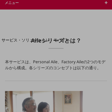
地域経済のさらなる活性化に取り組みます
メニュー
自治体・地域社会との共創
LGPF(Local Government Platform)
別ウィンドウで開きます
Aileシリーズとは？
サービス・ソリューション・モバイル
サービス・ソリューションTOP
DXに関する課題を解決する
サービス・ソリューションをご紹介
本サービスは、Personal Aile、Factory Aileの2つのモデ
カテゴリーで探す
ルから構成。各シリーズのコンセプトは以下の通り。
カテゴリーで探すTOP
ネットワーク・モバイル
クラウド・データセンター
電話・映像コミュニケーション
セキュリティ