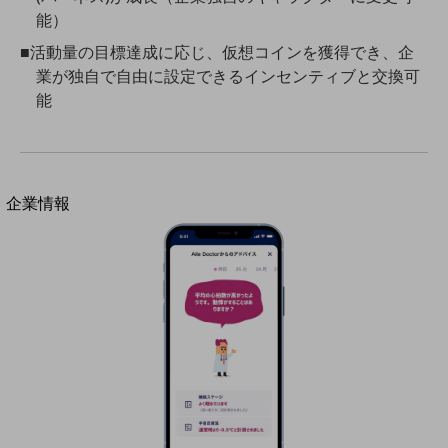
法人向けモバイルトップ
能）
はじめての方へ
■活動量の目標達成に応じ、仮想コインを獲得でき、企
サービス・商品を探す
新規会員登録/ログインはこちら
業が独自で自由に設定できるインセンティブと交換可
100回線以上のお問い合わせ・お見積りはこちら
能
別ウィンドウで開きます
企業情報
企業情報TOP
会社案内
会社案内TOP
組織
沿革
社長からのご挨拶
事業拠点