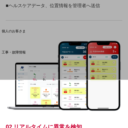
■ヘルスケアデータ、位置情報を管理者へ送信
料金分析(ご利用料金管理サービス)
Web明細(My docomo)
個人のお客さま
NTTドコモ
OCNなど
工事・故障情報
お客さまサポートサイト
SDPFナレッジセンター
NTTドコモ 通信障害情報
02 リアルタイムに異常を検知