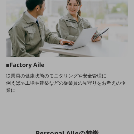
職場環境整備
地域共創・地方創生
セキュリティ対策
遠隔監視
顧客体験（CX）改善
自動化・省電化
■Factory Aile
人材不足解消
従業員の健康状態のモニタリングや安全管理に
業種・業態で探す
例えば≫工場や建築などの従業員の見守りをお考えの企
業種・業態で探すTOP
業に
自治体
一次産業
医療・介護
観光
Personal Aileの特徴