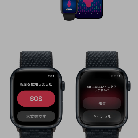
通信モジュール製品
衛星携帯電話
IOT完了済みメーカーブランド製品
料金
料金TOP
ドコモBiz データ無制限 ドコモ MAX ドコモ mini ドコモBiz かけ放題
ケータイプラン
5Gデータプラス
データプラス
IoT向け回線料金
home5Gプラン
モバイルサービス
端末の一元管理