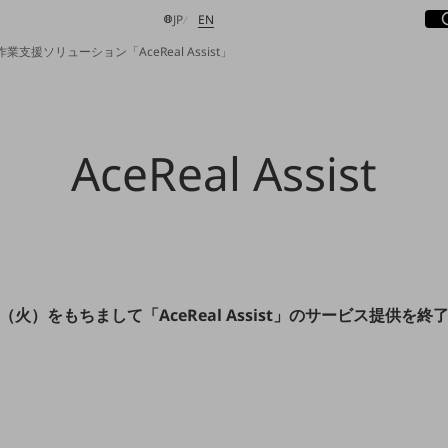
サ
開
日本語
English
JP
EN
 遠隔作業支援ソリューション「AceReal Assist」
検索する
AceReal Assist
0日（火）をもちまして「AceReal Assist」のサービス提供を