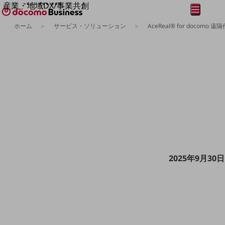
産業・地域DX/事業共創
メニュー
開く
OPEN HUB for Plural Futures
ホーム
サービス・ソリューション
AceReal® for docomo
自律・分散・協調型社会の実現を目指し、
フリーワードを入力して探す
「社会可能性」を探究・実装する事業共創エコシステムです。
OPEN HUB for Plural Futuresとは
イベント/ウェビナー
記事コンテンツ
プレイヤー(カタリスト/パートナー企業)
事例
Smart World
フリーワードでNTTドコモビジネスの
取り組みを検索
産業・地域DXプラットフォーマーとして
企業と地域が持続成長する社会を目指します
Smart City
Smart Education
Smart Healthcare
2025年9月3
Smart Industry
Smart Mobility
Smart Worksite
生成AI(Generative AI)
地域の取り組み
地域社会を支える皆さまと地域課題の解決や