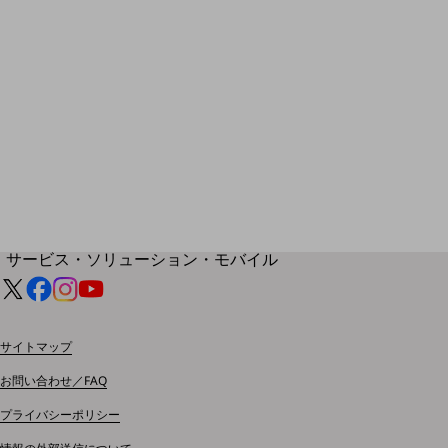
地域経済のさらなる活性化に取り組みます
自治体・地域社会との共創
LGPF(Local Government Platform)
別ウィンドウで開きます
サービス・ソリューション・モバイル
サービス・ソリューションTOP
DXに関する課題を解決する
サービス・ソリューションをご紹介
サイトマップ
カテゴリーで探す
カテゴリーで探すTOP
お問い合わせ／FAQ
ネットワーク・モバイル
プライバシーポリシー