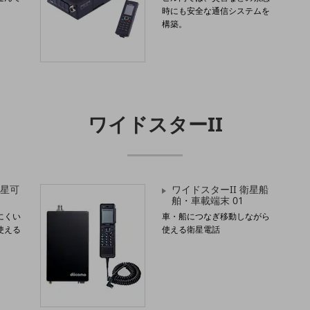
時にも安全な通信システムを
構築。
ワイドスターII
衛星可
ワイドスターII 衛星船
舶・車載端末 01
にくい
車・船につなぎ移動しながら
使える
使える衛星電話