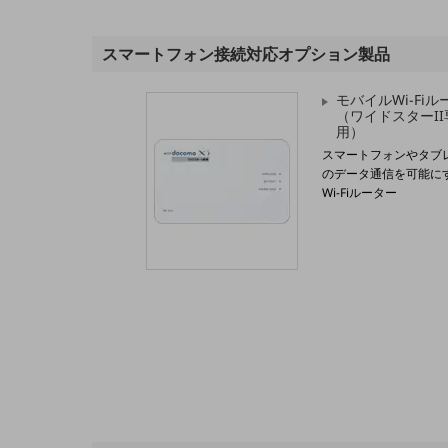
電話・映像コミュニケーション
スマートフォン接続対応オプション製品
セキュリティ
モバイルWi-Fiル
5G
（ワイドスターII
用）
IoT
スマートフォンやタブ
のデータ通信を可能に
AI
Wi-Fiルーター
データ利活用
運用管理
業務支援・マーケティング
災害対策・BCP
課題・ニーズで探す
課題・ニーズで探すTOP
コミュニケーション・情報共有
マーケティング