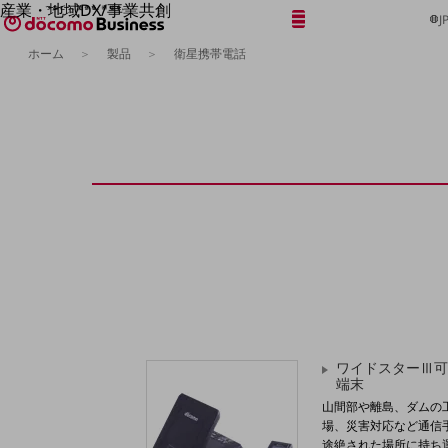
産業・地域DX/事業共創
メニュー
開く
J
OPEN HUB for Plural Futures
ホーム
製品
衛星携帯電話
自律・分散・協調型社会の実現を目指し、
「社会可能性」を探究・実装する事業共創エコシステムです。
フリーワードを入力して探す
OPEN HUB for Plural Futuresとは
イベント/ウェビナー
記事コンテンツ
プレイヤー(カタリスト/パートナー企業)
事例
Smart World
フリーワードでNTTドコモビジネスの
取り組みを検索
産業・地域DXプラットフォーマーとして
企業と地域が持続成長する社会を目指します
Smart City
Smart Education
Smart Healthcare
Smart Industry
Smart Mobility
Smart Worksite
ワイドスターⅢ可
生成AI(Generative AI)
端末
地域の取り組み
山間部や離島、ダムの
場、災害対応など通信
地域社会を支える皆さまと地域課題の解決や
途絶された場所に持ち