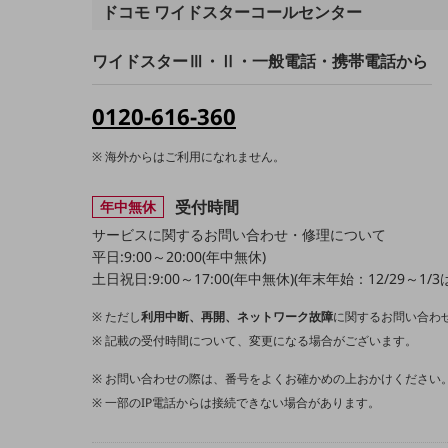
ドコモ ワイドスターコールセンター
業務効率化
ワイドスターⅢ・Ⅱ・一般電話・携帯電話から
災害対策
職場環境整備
0120-616-360
地域共創・地方創生
海外からはご利用になれません。
セキュリティ対策
受付時間
年中無休
遠隔監視
サービスに関するお問い合わせ・修理について
顧客体験（CX）改善
平日:9:00～20:00(年中無休)
土日祝日:9:00～17:00(年中無休)(年末年始：12/29～
自動化・省電化
ただし
利用中断、再開、ネットワーク故障
に関するお問い合わ
人材不足解消
記載の受付時間について、変更になる場合がございます。
業種・業態で探す
業種・業態で探すTOP
お問い合わせの際は、番号をよくお確かめの上おかけください
自治体
一部のIP電話からは接続できない場合があります。
一次産業