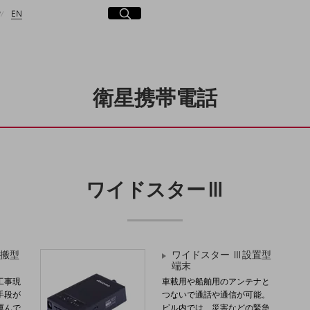
日本語
English
サイト内検索
開く
P
EN
衛星携帯電話
検索する
ワイドスターⅢ
搬型
ワイドスター Ⅲ設置型
端末
工事現
車載用や船舶用のアンテナと
手段が
つないで通話や通信が可能。
運んで
ビル内では、災害などの緊急