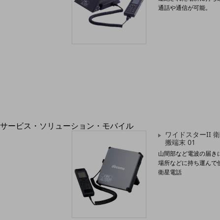
地域経済のさらなる活性化に取り組みます
通話や通信が可能。
自治体・地域社会との共創
LGPF(Local Government Platform)
別ウィンドウで開きます
サービス・ソリューション・モバイル
ワイドスターII 
サービス・ソリューションTOP
搬端末 01
DXに関する課題を解決する
山間部など電波の届き
場所などに持ち運んで
サービス・ソリューションをご紹介
カテゴリーで探す
衛星電話
カテゴリーで探すTOP
ネットワーク・モバイル
クラウド・データセンター