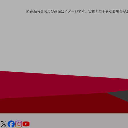
医療・介護
商品写真および画面はイメージです。実物と若干異なる場合が
観光
教育
モビリティ
製造・建設業
小売業
キーワードで探す
モバイルTOP
法人向けスマホ・携帯に関する、
おすすめの機種、料金やサービスをご紹介
製品
製品TOP
ビジネス向けスマートフォン
タフネススマートフォン