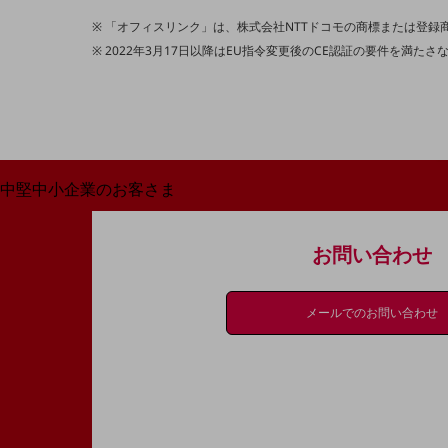
最新の導入事例や注目の導入事例をご紹介します
「オフィスリンク」は、株式会社NTTドコモの商標または登録
セミナー
2022年3月17日以降はEU指令変更後のCE認証の要件を満た
開催・出展する各種セミナー、イベント情報をご紹介します
中堅中小企業のお客さま
NTTドコモビジネスウォッチ
ビジネスお役立ち情報
お問い合わせ
旬な話題やお役立ち資料などDXの課題を
解決するヒントをお届けする記事サイト
新着記事
メールでのお問い合わせ
お役立ち資料ダウンロード
トレンド記事特集
IT用語集
中堅中小企業向け
サービス・ソリューション
課題やニーズに合ったサービスをご紹介し、