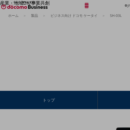
産業・地域DX/事業共創
メニュー
開く
J
OPEN HUB for Plural Futures
ホーム
製品
ビジネス向け ドコモ ケータイ
SH-03L
自律・分散・協調型社会の実現を目指し、
「社会可能性」を探究・実装する事業共創エコシステムです。
フリーワードを入力して探す
OPEN HUB for Plural Futuresとは
イベント/ウェビナー
記事コンテンツ
プレイヤー(カタリスト/パートナー企業)
事例
Smart World
フリーワードでNTTドコモビジネスの
取り組みを検索
産業・地域DXプラットフォーマーとして
企業と地域が持続成長する社会を目指します
Smart City
Smart Education
Smart Healthcare
Smart Industry
Smart Mobility
トップ
Smart Worksite
生成AI(Generative AI)
地域の取り組み
地域社会を支える皆さまと地域課題の解決や