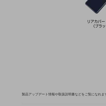
データ通信製品
ドコモケータイ
5G対応ホームルーター
通信モジュール製品
衛星携帯電話
IOT完了済みメーカーブランド製品
料金
料金TOP
ドコモBiz データ無制限 ドコモ MAX ドコモ mini ドコモBiz かけ放題
ケータイプラン
5Gデータプラス
データプラス
製品アップデート情報や取扱説明書などをご覧になれま
IoT向け回線料金