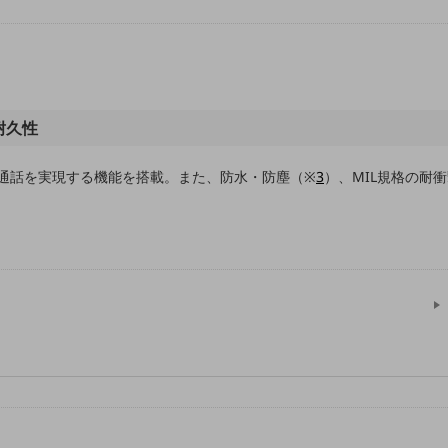
耐久性
通話を実現する機能を搭載。また、防水・防塵（※
3
）、MIL規格の耐