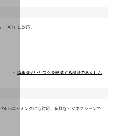
」（※
1
）に対応。
情報漏えいリスクを軽減する機能であんしん
のLTEローミングにも対応。多様なビジネスシーンで