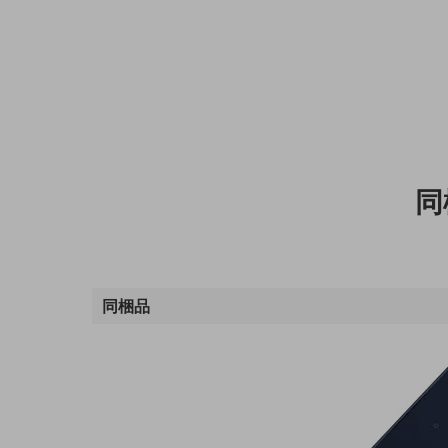
医療・介護
観光
教育
モビリティ
製造・建設業
同
小売業
キーワードで探す
モバイルTOP
法人向けスマホ・携帯に関する、
同梱品
おすすめの機種、料金やサービスをご紹介
製品
製品TOP
ビジネス向けスマートフォン
タフネススマートフォン