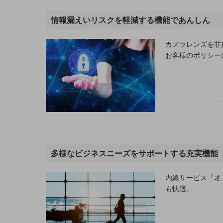
電話・映像コミュニケーション
情報漏えいリスクを軽減する機能であんしん
セキュリティ
カメラレンズを非
5G
お客様のポリシー
IoT
AI
データ利活用
運用管理
業務支援・マーケティング
多様なビジネスニーズをサポートする充実機能
災害対策・BCP
課題・ニーズで探す
内線サービス「
オ
課題・ニーズで探すTOP
も快適。
コミュニケーション・情報共有
マーケティング