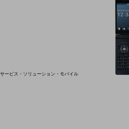
地域経済のさらなる活性化に取り組みます
自治体・地域社会との共創
LGPF(Local Government Platform)
別ウィンドウで開きます
サービス・ソリューション・モバイル
サービス・ソリューションTOP
DXに関する課題を解決する
サービス・ソリューションをご紹介
カテゴリーで探す
カテゴリーで探すTOP
ネットワーク・モバイル
クラウド・データセンター