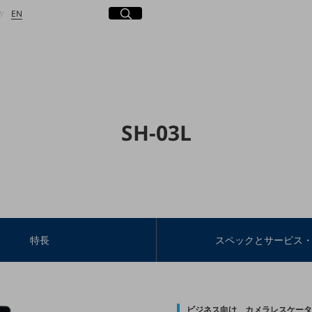
日本語
English
サイト内検索
開く
P
EN
検索する
SH-03L
特長
スペックとサービス
ビジネス向け カメラレスケータ