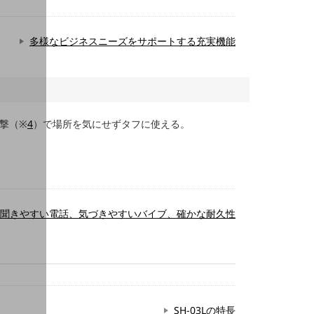
多様なビジネスニーズをサポートする充実機能
衝撃（※
4
）で場所を気にせずタフに使える。
聞きやすい電話、気づきやすいバイブ、確かな耐久性
SH-03Lの特長