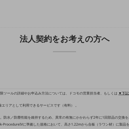
法人契約をお考えの方へ
制限ツールの詳細やお申込み方法については、ドコモの営業担当者、もしくは
▼下記
内線エリアとして利用できるサービスです（有料） 。
。防水／防塵性能を維持するため、異常の有無にかかわらず2年に1回部品の交換
.7:Shock-ProcedureIVに準拠した規格において、高さ1.22mから合板（ラワン材）