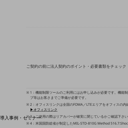
home5Gプラン
モバイルサービス
端末の一元管理
セキュリティ
運用保守・故障紛失サポート
回線・ネットワーク
お手続き
ご契約の前に法人契約のポイント・必要書類をチェック
1：機能制限ツールのご利用にはお申し込みが必要です。機能
ブ等はお客さまでご準備が必要です。
2：オフィスリンクは全国のFOMA／LTEエリアをオフィスの
▶オフィスリンク
別ウィンドウで開きます
サービスをご利用中のお客さま
3：ご使用の際はリアカバーが確実に閉じているかご確認下さい
導入事例・セミナー
導入事例TOP
4：米国国防総省が制定したMIL-STD-810G Method 516