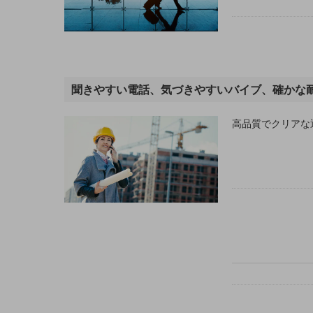
業務効率化
災害対策
職場環境整備
聞きやすい電話、気づきやすいバイブ、確かな
地域共創・地方創生
高品質でクリアな
セキュリティ対策
遠隔監視
顧客体験（CX）改善
自動化・省電化
人材不足解消
業種・業態で探す
業種・業態で探すTOP
自治体
一次産業