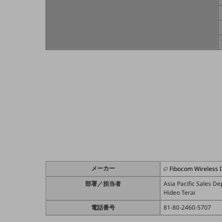
業務効率化
災害対策
職場環境整備
地域共創・地方創生
セキュリティ対策
遠隔監視
顧客体験（CX）改善
自動化・省電化
人材不足解消
メーカー
Fibocom Wireless I
業種・業態で探す
業種・業態で探すTOP
部署／担当者
Asia Pacific Sales De
Hideo Terai
自治体
電話番号
81-80-2460-5707
一次産業