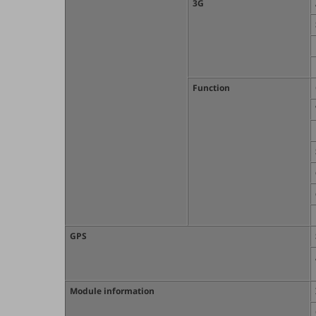
3G
電話・映像コミュニケーション
セキュリティ
5G
Function
IoT
AI
データ利活用
運用管理
業務支援・マーケティング
災害対策・BCP
GPS
課題・ニーズで探す
課題・ニーズで探すTOP
コミュニケーション・情報共有
Module information
マーケティング