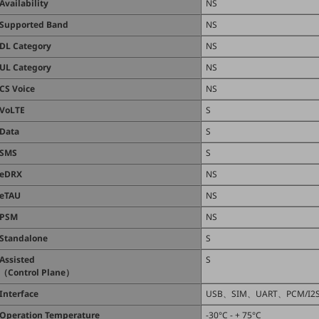
Availability
NS
Supported Band
NS
DL Category
NS
UL Category
NS
CS Voice
NS
VoLTE
S
Data
S
SMS
S
eDRX
NS
eTAU
NS
PSM
NS
Standalone
S
Assisted
S
（Control Plane）
Interface
USB、SIM、UART、PCM/I2S
Operation Temperature
-30°C - + 75°C