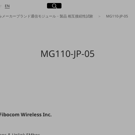
日本語
English
サイト内検索
開く
P
EN
済みメーカーブランド通信モジュール・製品 相互接続性試験
MG110-JP-05
検索する
MG110-JP-05
ibocom Wireless Inc.
bps & Uplink 5Mbps