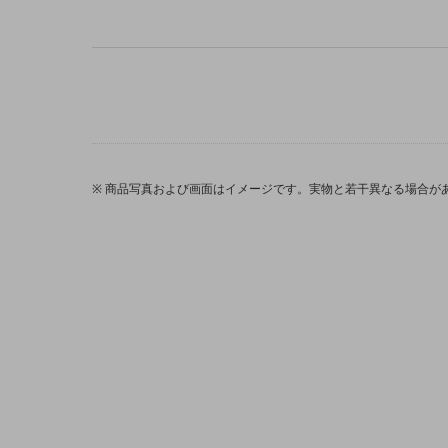
医療・介護
観光
教育
モビリティ
製造・建設業
商品写真および画面はイメージです。実物と若干異なる場合が
小売業
キーワードで探す
モバイルTOP
法人向けスマホ・携帯に関する、
おすすめの機種、料金やサービスをご紹介
製品
製品TOP
ビジネス向けスマートフォン
タフネススマートフォン