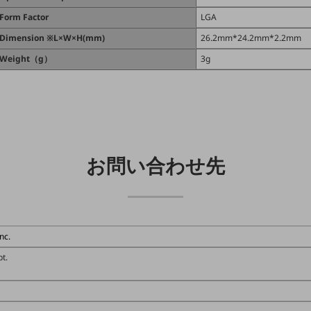
Form Factor
LGA
Dimension ※L×W×H(mm)
26.2mm*24.2mm*2.2mm
Weight（g）
3g
お問い合わせ先
nc.
pt.