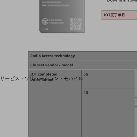
地域経済のさらなる活性化に取り組みます
自治体・地域社会との共創
LGPF(Local Government Platform)
IOT完了年月
別ウィンドウで開きます
Radio Access technology
Chipset vendor / model
IOT completed
5G
サービス・ソリューション・モバイル
information
サービス・ソリューションTOP
4G
DXに関する課題を解決する
サービス・ソリューションをご紹介
カテゴリーで探す
カテゴリーで探すTOP
ネットワーク・モバイル
クラウド・データセンター