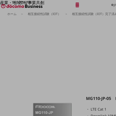
産業・地域DX/事業共創
メニュー
開く
J
OPEN HUB for Plural Futures
ホーム
相互接続性試験（IOT）
相互接続性試験（IOT）完了
自律・分散・協調型社会の実現を目指し、
「社会可能性」を探究・実装する事業共創エコシステムです。
フリーワードを入力して探す
OPEN HUB for Plural Futuresとは
イベント/ウェビナー
記事コンテンツ
プレイヤー(カタリスト/パートナー企業)
事例
Smart World
フリーワードでNTTドコモビジネスの
取り組みを検索
産業・地域DXプラットフォーマーとして
企業と地域が持続成長する社会を目指します
Smart City
Smart Education
Smart Healthcare
Smart Industry
Smart Mobility
Smart Worksite
生成AI(Generative AI)
MG110-JP-05 F
地域の取り組み
LTE Cat 1
地域社会を支える皆さまと地域課題の解決や
Downlink 10M