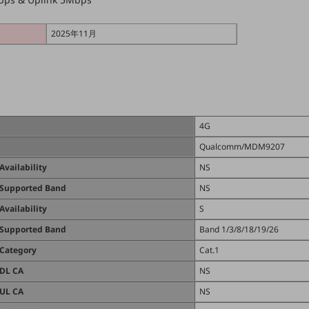
2025年11月
4G
Qualcomm/MDM9207
Availability
NS
Supported Band
NS
Availability
S
Supported Band
Band 1/3/8/18/19/26
Category
Cat.1
DL CA
NS
UL CA
NS