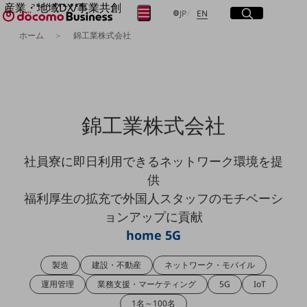
産業・地域DX/事業共創
サイト内検索
開く
日本語
English
メニュー
開く
JP
EN
OPEN HUB for Plural Futures
ホーム
錦工業株式会社
自律・分散・協調型社会の実現を目指し、
フリーワードを入力して探す
「社会可能性」を探究・実装する事業共創エコシステムです。
OPEN HUB for Plural Futuresとは
イベント/ウェビナー
検索する
記事コンテンツ
プレイヤー(カタリスト/パートナー企業)
錦工業株式会社
事例
Smart World
フリーワードでNTTドコモビジネスの
取り組みを検索
社員寮に即日利用できるネットワーク環境を提
産業・地域DXプラットフォーマーとして
企業と地域が持続成長する社会を目指します
供
Smart City
福利厚生の拡充で外国人スタッフのモチベーシ
Smart Education
Smart Healthcare
ョンアップに貢献
Smart Industry
home 5G
Smart Mobility
Smart Worksite
生成AI(Generative AI)
製造
建設・不動産
ネットワーク・モバイル
地域の取り組み
運用管理
業務支援・マーケティング
5G
IoT
地域社会を支える皆さまと地域課題の解決や
1名～100名