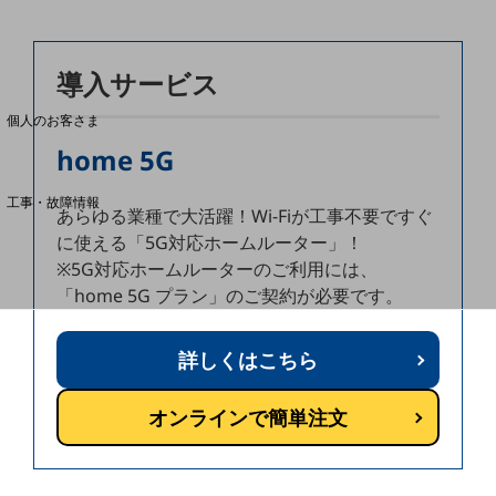
料金分析(ご利用料金管理サービス)
導入サービス
Web明細(My docomo)
個人のお客さま
NTTドコモ
home 5G
OCNなど
工事・故障情報
あらゆる業種で大活躍！Wi-Fiが工事不要ですぐ
お客さまサポートサイト
に使える「5G対応ホームルーター」！
SDPFナレッジセンター
※5G対応ホームルーターのご利用には、
「home 5G プラン」のご契約が必要です。
NTTドコモ 通信障害情報
詳しくはこちら
オンラインで簡単注文