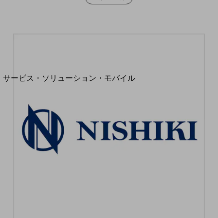
地域経済のさらなる活性化に取り組みます
自治体・地域社会との共創
LGPF(Local Government Platform)
別ウィンドウで開きます
サービス・ソリューション・モバイル
サービス・ソリューションTOP
DXに関する課題を解決する
サービス・ソリューションをご紹介
カテゴリーで探す
カテゴリーで探すTOP
ネットワーク・モバイル
クラウド・データセンター
電話・映像コミュニケーション
セキュリティ