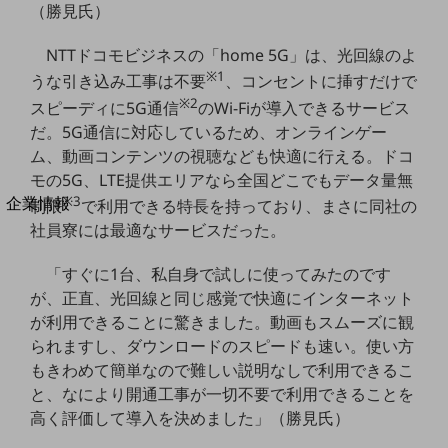
（勝見氏）
法人向けモバイルトップ
はじめての方へ
サービス・商品を探す
NTTドコモビジネスの「home 5G」は、光回線のよ
新規会員登録/ログインはこちら
※1
うな引き込み工事は不要
、コンセントに挿すだけで
100回線以上のお問い合わせ・お見積りはこちら
※2
スピーディに5G通信
のWi-Fiが導入できるサービス
だ。5G通信に対応しているため、オンラインゲー
ム、動画コンテンツの視聴なども快適に行える。ドコ
モの5G、LTE提供エリアなら全国どこでもデータ量無
別ウィンドウで開きます
※3
企業情報
制限
で利用できる特長を持っており、まさに同社の
企業情報TOP
社員寮には最適なサービスだった。
会社案内
会社案内TOP
「すぐに1台、私自身で試しに使ってみたのです
が、正直、光回線と同じ感覚で快適にインターネット
組織
が利用できることに驚きました。動画もスムーズに観
沿革
られますし、ダウンロードのスピードも速い。使い方
もきわめて簡単なので難しい説明なしで利用できるこ
社長からのご挨拶
と、なにより開通工事が一切不要で利用できることを
高く評価して導入を決めました」（勝見氏）
事業拠点