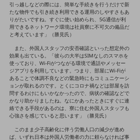
ダイバーシティ
引っ越しなどの際には、簡単な手続きを行うだけで新
経営情報
たな物件でも引き続き利用できる運用のしやすさもあ
経営情報TOP
りがたいですね。すぐに使い始められ、5G通信が利
用できるネットワーク環境は社員寮に不可欠の備品だ
業績
と考えています」（勝見氏）
決算公告
また、外国人スタッフの安否確認といった想定外の
電子公告
効果も出ている。「彼らの大半はSIMなしのスマホを
基礎的電気通信役務損益明細表
使っており、Wi-Fiがつながる環境で通話やメッセー
採用情報
ジアプリを利用しています。つまり、部屋にWi-Fiが
採用情報TOP
あることで体調不良などの緊急時にもコミュニケーシ
ョンが取れるのです。とくにコロナ禍などは部屋を訪
新卒採用
問するわけにもいかなかったので、病状の確認などで
経験者採用
かなり助かりましたね。なにかあったときにすぐに連
絡できる手段があるのは、寮に住む外国人スタッフも
障がい者採用
心強さを感じていると思います」（勝見氏）
人材育成制度
広告・協賛
このまま少子高齢化に伴う労働人口の減少が進め
広告
ば、いずれ日本は外国人労働者の力に頼らなければ事