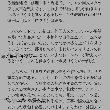
セキュリティ
る船舶建造・修理工事の現場で、いまや外国人スタッ
フは貴重な戦力です。これまで弊社は彼らが働きやす
運用保守・故障紛失サポート
い環境づくりを進めてきました」と代表取締役の勝見
回線・ネットワーク
慎一氏（以下、勝見氏）は語る。
お手続き
バスケットボール部は、外国人スタッフからの要望
を受けて創部された。本格的な自作ユニフォームを制
作して試合に挑むなど、なかなかの盛り上がりを見せ
ているようだ。部員たちが、まわりのフィリピンの仲
別ウィンドウで開きます
サービスをご利用中のお客さま
間に声をかけたことで、いまなおメンバーが増えてい
導入事例・セミナー
るという。これも働きやすい環境づくりの一例だ。
導入事例TOP
最新の導入事例や注目の導入事例をご紹介します
もちろん、社員寮の運営も働きやすい環境づくりの
セミナー
重要な軸である。しかし、外部に物件を借りる際には
苦労が多い。「会社で法人契約をするのですが、貸し
開催・出展する各種セミナー、イベント情報をご紹介します
てくれる大家さんが本当に少ない状態です。たとえ、
いい物件が見つかったとしても、電気、ガス、水道、
別ウィンドウで開きます
中堅中小企業のお客さま
ネットワークなどの契約手続き、工事の際の立ち合い
NTTドコモビジネスウォッチ
といった稼働も必要になります。とりわけ、外国人ス