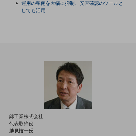
運用の稼働を大幅に抑制、安否確認のツールと
職場環境整備
しても活用
地域共創・地方創生
セキュリティ対策
遠隔監視
顧客体験（CX）改善
自動化・省電化
人材不足解消
業種・業態で探す
業種・業態で探すTOP
自治体
一次産業
錦工業株式会社
医療・介護
代表取締役
観光
勝見慎一氏