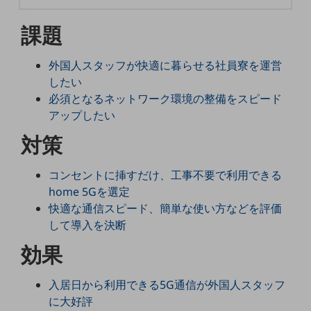
5G
課題
IoT
AI
外国人スタッフが快適に暮らせる社員寮を運営
したい
データ利活用
必須となるネットワーク環境の整備をスピード
運用管理
アップしたい
対策
業務支援・マーケティング
災害対策・BCP
コンセントに挿すだけ、工事不要で利用できる
課題・ニーズで探す
home 5Gを選定
課題・ニーズで探すTOP
快適な通信スピード、簡単な使い方などを評価
コミュニケーション・情報共有
して導入を決断
マーケティング
効果
業務効率化
入居日から利用できる5G通信が外国人スタッフ
災害対策
に大好評