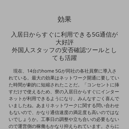
グループ会社
会社案内パンフレット
効果
ニュースルーム
ニュースルームTOP
入居日からすぐに利用できる5G通信が
ニュースリリース
大好評
地域からの発表
外国人スタッフの安否確認ツールとし
重要なお知らせ
ても活躍
お知らせ
現在、14台のhome 5Gが同社の各社員寮に導入さ
れている。最大の効果はネットワーク開通に要してい
社外からの評価実績
サステナビリティ
た時間が劇的に短縮されたことだ。「コンセントに挿
サステナビリティTOP
すだけで使えるため、寮の入居日からすぐにインター
ネットが利用できるようになり、みんなすごく喜んで
NTTドコモビジネスグループのサステナビリティ
いましたね。あまりネットワークに関する問い合わせ
サステナビリティ基本方針
もないので、かなり通信速度の満足度も高いのではな
いでしょうか。工事日の調整や立ち合いの必要もない
サステナビリティレポート
ので運営側の稼働もかなり抑えられています。さらに