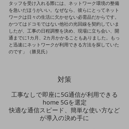
ビジネスお役立ち情報
タッフを受け入れる際には、ネットワーク環境の整備
を急いだほうがいい。なぜなら、彼らにとってネット
旬な話題やお役立ち資料などDXの課題を
ワークは日々の生活に欠かせない必需品だからです。
解決するヒントをお届けする記事サイト
新着記事
かつてはドコモではない他社の光回線を契約していま
お役立ち資料ダウンロード
したが、工事の日程調整を決め、現場に立ち会い、開
トレンド記事特集
通までに1カ月、2カ月かかることもありました。もっ
IT用語集
中堅中小企業向け
と迅速にネットワークが利用できる方法を探していた
サービス・ソリューション
のです」（勝見氏）
課題やニーズに合ったサービスをご紹介し、
中堅中小企業のビジネスをサポート！
お悩みから見つける
対策
お悩みから見つけるTOP
ネットワーク
工事なしで即座に5G通信が利用できる
モバイル・音声
home 5Gを選定
快適な通信スピード、簡単な使い方など
バックオフィス
が導入の決め手に
リモート・ハイブリッドワーク