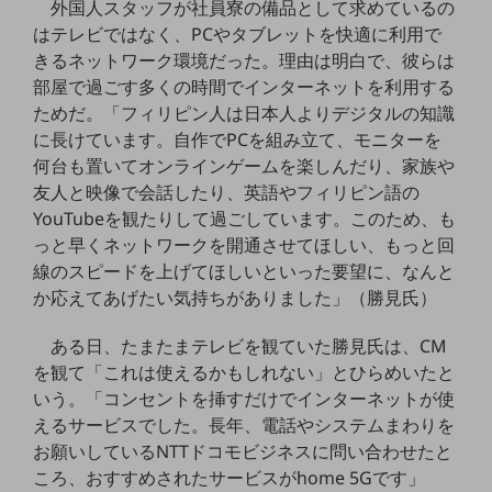
外国人スタッフが社員寮の備品として求めているの
セキュリティ
はテレビではなく、PCやタブレットを快適に利用で
その他のお悩みはこちら
きるネットワーク環境だった。理由は明白で、彼らは
業界から見つける
部屋で過ごす多くの時間でインターネットを利用する
業界から見つけるTOP
ためだ。「フィリピン人は日本人よりデジタルの知識
製造業
に長けています。自作でPCを組み立て、モニターを
何台も置いてオンラインゲームを楽しんだり、家族や
小売・卸売業
友人と映像で会話したり、英語やフィリピン語の
YouTubeを観たりして過ごしています。このため、も
運輸業
っと早くネットワークを開通させてほしい、もっと回
建設業
線のスピードを上げてほしいといった要望に、なんと
か応えてあげたい気持ちがありました」（勝見氏）
地域産業
その他の業界はこちら
ある日、たまたまテレビを観ていた勝見氏は、CM
ゲーム感覚で見つける
を観て「これは使えるかもしれない」とひらめいたと
ビジネスお悩み診断
いう。「コンセントを挿すだけでインターネットが使
NTTドコモビジネス
えるサービスでした。長年、電話やシステムまわりを
オンラインショップ
お願いしているNTTドコモビジネスに問い合わせたと
モバイル・ICTサービスをオンラインで
ころ、おすすめされたサービスがhome 5Gです」
相談・申し込みができるバーチャルショップ