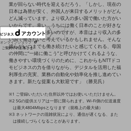
業が回らない時代を迎えるだろう。「しかし、現在の
協賛
日本は為替が安く、外国人が来日するメリットがどん
NTTドコモグループ
どん減っています。より収入の多い国で働いた方がい
いからです。幸い、うちには働く日本のことが好きな
外国人スタッフが多いのですが、本音はより収入の多
ログイン
い国で働きたいと考えているかもしれません。そんな
オンラインショップ
彼らがいつまでも働き続けたいと感じてくれる、母国
ご契約中のお客さま
の仲間に“一緒に働こう”と呼びかけてくれるような、
働きやすい環境づくりのために、これからもNTTドコ
サービス別サポート情報
モビジネスの力を借りながら、デジタルを活用した福
利厚生の充実、業務の自動化や効率化を推し進めてい
きます。新たな提案も大歓迎です」（勝見氏）
ご契約中サービスの一元管理
※1 ご登録いただいた住所以外ではお使いいただけません。
※2 5Gの提供エリアは一部に限られます。Wi-Fi側の伝送速度
は最大4804Mbpsとなります（規格上の最大値）
※3 ネットワークの混雑状況により、通信が遅くなる、また
Web明細(ビリングステーション)
は接続しづらくなることがあります。