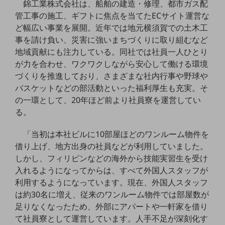
錦工業株式会社は、船舶の建造・修理、都市ガス配
管工事の施工、ギフトに焦点を当てたECサイト運営な
通信モジュール製品
ど幅広い事業を展開。近年では地元横須賀での土木工
衛星携帯電話
事を請け負い、災害に強いまちづくりに取り組むなど
地域貢献にも注力している。同社では社員一人ひとり
IOT完了済みメーカーブランド製品
が力を合わせ、ワクワクしながら安心して働ける環境
料金
料金TOP
づくりを推進しており、さまざまな社内行事や野球や
バスケットなどの部活動といった福利厚生も充実。そ
ドコモBiz データ無制限 ドコモ MAX ドコモ mini ドコモBiz かけ放題
の一環として、20年ほど前より社員寮を運営してい
る。
ケータイプラン
5Gデータプラス
「当初は本社ビルに10部屋ほどのワンルーム物件を
借り上げ、地方出身の社員などが利用していました。
データプラス
しかし、フィリピンなどの海外から技能実習生を受け
IoT向け回線料金
入れるようになってからは、すべて外国人スタッフが
利用するようになっています。現在、外国人スタッフ
home5Gプラン
は約30名に増え、従来のワンルーム物件では部屋数が
モバイルサービス
足りなくなったため、外部にアパートや一軒家を借り
端末の一元管理
て社員寮として運営しています。人手不足が深刻化す