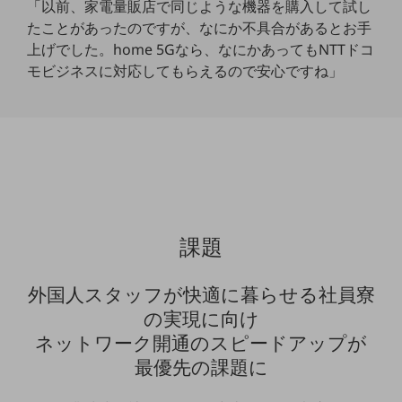
「以前、家電量販店で同じような機器を購入して試し
教育
たことがあったのですが、なにか不具合があるとお手
モビリティ
上げでした。home 5Gなら、なにかあってもNTTドコ
モビジネスに対応してもらえるので安心ですね」
製造・建設業
小売業
キーワードで探す
モバイルTOP
法人向けスマホ・携帯に関する、
おすすめの機種、料金やサービスをご紹介
製品
製品TOP
課題
ビジネス向けスマートフォン
外国人スタッフが快適に暮らせる社員寮
タフネススマートフォン
の実現に向け
データ通信製品
ネットワーク開通のスピードアップが
最優先の課題に
ドコモケータイ
5G対応ホームルーター