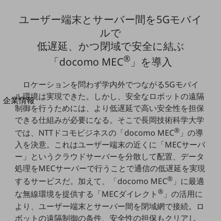
法人向けモバイルトップ
ユーザー端末とサーバー間を5Gモバイ
はじめての方へ
サービス・商品を探す
ルで
新規会員登録/ログインはこちら
低遅延、かつ閉域で安全に結ぶ
100回線以上のお問い合わせ・お見積りはこちら
®
「docomo MEC
」を導入
ロケーションを問わず学内外でつながる5Gモバイ
ル環境は実現できた。しかし、安全なロボットの遠隔
別ウィンドウで開きます
企業情報
制御を行うためには、より低遅延で高い安全性を担保
企業情報TOP
できる仕組みが必要になる。そこで長岡技術科学大学
会社案内
®
では、NTTドコモビジネスの「docomo MEC
」の導
会社案内TOP
入を決意。これはユーザー端末の近くに「MECサーバ
組織
ー」というクラウドサーバーを分散して配置、データ
処理をMECサーバーで行うことで通信の低遅延を実現
沿革
®
するサービスだ。加えて、「docomo MEC
」に最適
社長からのご挨拶
®
な無線環境を提供する「MECダイレクト
」の活用に
より、ユーザー端末とサーバー間を閉域網で接続。ロ
事業拠点
ボットの遠隔制御の条件、安全性の担保もクリアし