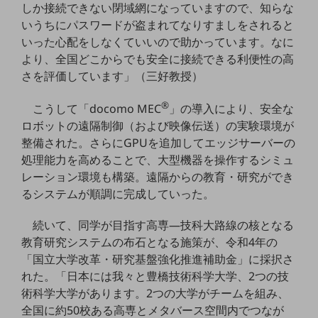
しか接続できない閉域網になっていますので、知らな
ダイバーシティ
経営情報
いうちにパスワードが盗まれてなりすましをされると
経営情報TOP
いった心配をしなくていいので助かっています。なに
より、全国どこからでも安全に接続できる利便性の高
業績
さを評価しています」（三好教授）
決算公告
®
こうして「docomo MEC
」の導入により、安全な
電子公告
ロボットの遠隔制御（および映像伝送）の実験環境が
基礎的電気通信役務損益明細表
整備された。さらにGPUを追加してエッジサーバーの
採用情報
処理能力を高めることで、大型機器を操作するシミュ
採用情報TOP
レーション環境も構築。遠隔からの教育・研究ができ
るシステムが順調に完成していった。
新卒採用
経験者採用
続いて、同学が目指す高専―技科大路線の核となる
教育研究システムの布石となる施策が、令和4年の
障がい者採用
「国立大学改革・研究基盤強化推進補助金」に採択さ
れた。「日本には我々と豊橋技術科学大学、2つの技
人材育成制度
広告・協賛
術科学大学があります。2つの大学がチームを組み、
広告
全国に約50校ある高専とメタバース空間内でつなが