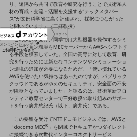
り、遠隔から共同で教育や研究を行うことで技術系人
協賛
材の育成・交流・活躍を支援する“テックメタバー
NTTドコモグループ
ス”が文部科学省に高く評価され、採択につながった
と聞いています」（三好教授）
ログイン
この採択を受け、同学では大型機器を操作するシミ
オンラインショップ
ュレーション環境をMECサーバーからAWSへシフトす
ご契約中のお客さま
る手段を模索していた。全国の高専に対して教育、研
究を行うためには新たなコンテンツやシミュレーショ
サービス別サポート情報
ン環境の追加が必要になるためだ。「使い慣れている
AWSを使いたい気持ちはあったのですが、パブリック
クラウドであるがゆえのセキュリティ、安全面の不安
が障壁となっていました」と語るのは、技術革新フロ
ご契約中サービスの一元管理
ンティア教育センターで三好教授の取り組みのサポー
トを行う廣井悠紀氏（以下、廣井氏）である。
この要望を受けてNTTドコモビジネスでは、AWSと
Web明細(ビリングステーション)
®
「docomo MEC
」を閉域でセキュアかつダイレクト
に接続できる次世代インターコネクトサービス