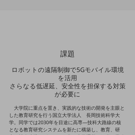
通信モジュール製品
衛星携帯電話
IOT完了済みメーカーブランド製品
料金
料金TOP
課題
ドコモBiz データ無制限 ドコモ MAX ドコモ mini ドコモBiz かけ放題
ケータイプラン
ロボットの遠隔制御で5Gモバイル環境
を活用
5Gデータプラス
さらなる低遅延、安全性を担保する対策
データプラス
が必要に
IoT向け回線料金
大学院に重点を置き、実践的な技術の開発を主眼と
home5Gプラン
した教育研究を行う国立大学法人 長岡技術科学大
モバイルサービス
学。同学では2030年を目途に高専―技科大路線の核
端末の一元管理
となる教育研究システムを新たに構築し、教育、研