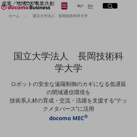
産業・地域DX/事業共創
サイト内検索
開く
日本語
English
メニュー
開く
JP
EN
OPEN HUB for Plural Futures
ホーム
国立大学法人 長岡技術科学大学
自律・分散・協調型社会の実現を目指し、
フリーワードを入力して探す
「社会可能性」を探究・実装する事業共創エコシステムです。
OPEN HUB for Plural Futuresとは
イベント/ウェビナー
検索する
記事コンテンツ
プレイヤー(カタリスト/パートナー企業)
国立大学法人 長岡技術科
事例
Smart World
フリーワードでNTTドコモビジネスの
学大学
取り組みを検索
産業・地域DXプラットフォーマーとして
企業と地域が持続成長する社会を目指します
ロボットの安全な遠隔制御のカギになる低遅延
Smart City
Smart Education
の閉域通信環境を
Smart Healthcare
技術系人材の育成・交流・活躍を支援する“テッ
Smart Industry
Smart Mobility
クメタバース”に活用
Smart Worksite
®
生成AI(Generative AI)
docomo MEC
地域の取り組み
地域社会を支える皆さまと地域課題の解決や