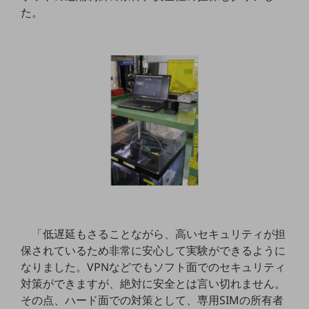
グループ会社
た。
会社案内パンフレット
ニュースルーム
ニュースルームTOP
ニュースリリース
地域からの発表
重要なお知らせ
お知らせ
社外からの評価実績
サステナビリティ
サステナビリティTOP
「低遅延もさることながら、高いセキュリティが担
NTTドコモビジネスグループのサステナビリティ
保されているため非常に安心して実験ができるように
サステナビリティ基本方針
なりました。VPNなどでもソフト面でのセキュリティ
対策ができますが、絶対に安全とは言い切れません。
サステナビリティレポート
その点、ハード面での対策として、専用SIMの所有者