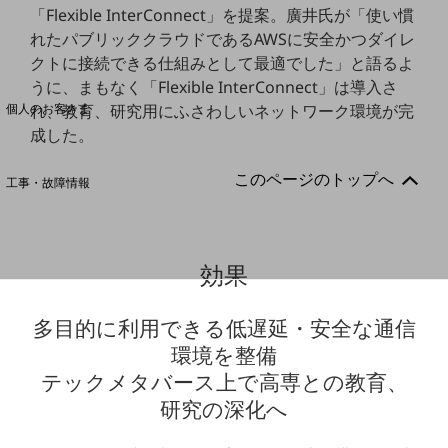
「Flexible InterConnect」を提案。廣井氏が「使い慣
れたパブリッククラウドであるAWSに安全かつダイレ
料金分析(ご利用料金管理サービス)
クトに接続できる仕組みとして最適でした」と語るよ
うに、まもなく「Flexible InterConnect」は導入さ
Web明細(My docomo)
個人のお客さま
れ、教育、研究用にふさわしいネットワーク環境が完
NTTドコモ
成した。
OCNなど
このページのトップへ
工事・故障情報
お客さまサポートサイト
SDPFナレッジセンター
効果
NTTドコモ 通信障害情報
多目的に利用できる低遅延・安全な通信
環境を整備
テックメタバース上で高専との教育、
研究の深化へ