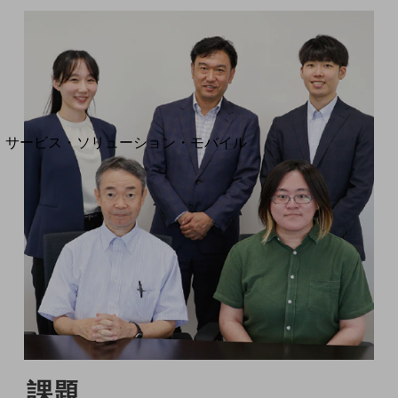
地域経済のさらなる活性化に取り組みます
自治体・地域社会との共創
LGPF(Local Government Platform)
別ウィンドウで開きます
サービス・ソリューション・モバイル
サービス・ソリューションTOP
DXに関する課題を解決する
サービス・ソリューションをご紹介
カテゴリーで探す
カテゴリーで探すTOP
ネットワーク・モバイル
クラウド・データセンター
電話・映像コミュニケーション
セキュリティ
課題