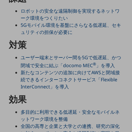
5G
ロボットの安全な遠隔制御を実現するネットワ
IoT
ーク環境をつくりたい
5Gモバイル環境を基盤にさらなる低遅延、セキ
AI
ュリティの担保が必要に
データ利活用
対策
運用管理
ユーザー端末とサーバー間を5Gで低遅延、かつ
業務支援・マーケティング
®
閉域で安全に結ぶ「docomo MEC
」を導入
災害対策・BCP
新たなコンテンツの追加に向けてAWSと閉域接
課題・ニーズで探す
続できるインターコネクトサービス「Flexible
課題・ニーズで探すTOP
InterConnect」を導入
コミュニケーション・情報共有
効果
マーケティング
多目的に利用できる低遅延・安全なモバイルネ
業務効率化
ットワーク環境を整備
災害対策
全国の高専と企業と大学との連携、研究の深化