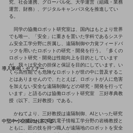
セキュリティ
究、社会連携、グローバル化、大学運営（組織・業務
運営、財務）、デジタルキャンパス化を推進してい
運用保守・故障紛失サポート
る。
回線・ネットワーク
お手続き
同学の協働ロボット研究室は、国内はもとより世界
でも唯一、「安全」に重きを置いた学科であるシステ
ム安全工学分野に所属し、遠隔制御や力覚フィードバ
ックを用いたロボットの研究・開発を行う。「多くの
ロボット研究・開発は性能向上を目的としています
別ウィンドウで開きます
サービスをご利用中のお客さま
が、我々は安全の担保と保証を目的にしています。い
導入事例・セミナー
くら高性能でも危険なロボットが世の中に普及するこ
導入事例TOP
とはありませんので、たとえば、ロボットが人に危害
最新の導入事例や注目の導入事例をご紹介します
を加えない安全な遠隔制御などの研究・開発を行って
セミナー
います」と語るのは協働ロボット研究室 三好孝典教
授（以下、三好教授）である。
開催・出展する各種セミナー、イベント情報をご紹介します
かねてより、三好教授は遠隔制御、AIといった研究
別ウィンドウで開きます
シーズを活かして電気電子情報工学分野の岩橋教授と
中堅中小企業のお客さま
ともに、匠の技を持つ職人が遠隔地のロボットを安全
NTTドコモビジネスウォッチ