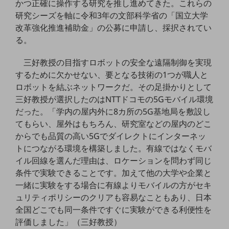
かつ正確に操作する研究を推し進めてきた。これらの
ビジネスお役立ち情報
研究シーズを軸に令和3年の文部科学省の「国立大学
旬な話題やお役立ち資料などDXの課題を
改革強化推進補助金」の公募に申請し、採択されてい
解決するヒントをお届けする記事サイト
る。
新着記事
お役立ち資料ダウンロード
トレンド記事特集
三好教授の目指すロボットの安全な遠隔制御を実現
IT用語集
するために欠かせない、要となる技術の1つが職人と
中堅中小企業向け
ロボットを結ぶネットワークだ。その足掛かりとして
サービス・ソリューション
三好教授が選択したのはNTTドコモの5Gモバイル環境
課題やニーズに合ったサービスをご紹介し、
だった。「学内の屋内外に8カ所の5G基地局を敷設し
中堅中小企業のビジネスをサポート！
てもらい、屋外はもちろん、研究室などの屋内のどこ
お悩みから見つける
からでも品質の高い5Gでダイレクトにインターネッ
お悩みから見つけるTOP
トにつながる環境を構築しました。有線ではなくモバ
ネットワーク
イル回線を選んだ理由は、ロケーションを問わず同じ
条件で実験できることです。加えて他の大学や企業と
モバイル・音声
一緒に実験をする場合に有線よりモバイルの方がセキ
バックオフィス
ュリティポリシーのクリアも容易なこともあり、日本
全国どこでも同一条件ですぐに実験ができる利便性を
リモート・ハイブリッドワーク
評価しました」（三好教授）