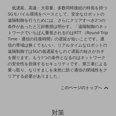
セキュリティ
低遅延、高速・大容量、多数同時接続の特長を持つ
その他のお悩みはこちら
5Gモバイル環境をベースとして、安全なロボットの
業界から見つける
遠隔制御を行うためには、さらにクリアすべき2つの
業界から見つけるTOP
条件があったと三好教授は明かす。「遠隔制御のネッ
トワークでいちばん重視されるのはRTT （Round Trip
製造業
Time・通信の往復時間）の遅延が短いことです。通
小売・卸売業
信の帯域は狭くてもいい、リアルタイムなロボットの
遠隔制御では5Gの低遅延をしのぐ遅延の短さがカギ
運輸業
を握ります。もう1つの条件となるのはネットワーク
建設業
の安全性を担保するセキュリティです。第三者による
乗っ取り、なりすましを未然に防ぐ通信の閉域性をク
地域産業
リアする必要がありました」
その他の業界はこちら
ゲーム感覚で見つける
このページのトップへ
ビジネスお悩み診断
NTTドコモビジネス
オンラインショップ
対策
モバイル・ICTサービスをオンラインで
相談・申し込みができるバーチャルショップ