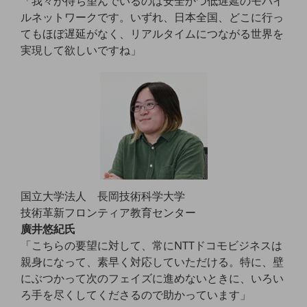
「我々が待ち望んでいるのは安全かつ低遅延のモバイ
教育
ルネットワークです。いずれ、日本全国、どこに行っ
てもほぼ遅延がなく、リアルタイムにつながる世界を
モビリティ
実現して欲しいですね」
製造・建設業
小売業
キーワードで探す
モバイルTOP
法人向けスマホ・携帯に関する、
おすすめの機種、料金やサービスをご紹介
製品
製品TOP
国立大学法人 長岡技術科学大学
ビジネス向けスマートフォン
技術革新フロンティア教育センター
廣井悠紀氏
タフネススマートフォン
「こちらの要望に対して、常にNTTドコモビジネスは
データ通信製品
親身になって、素早く対応していただける。特に、壁
にぶつかって次のフェイズに進めないときに、いろい
ドコモケータイ
ろ手を尽くしてくださるので助かっています」
5G対応ホームルーター