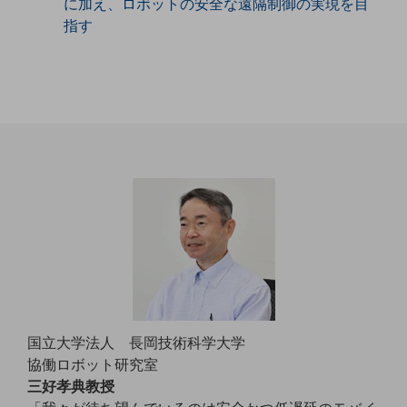
に加え、ロボットの安全な遠隔制御の実現を目
職場環境整備
指す
地域共創・地方創生
セキュリティ対策
遠隔監視
顧客体験（CX）改善
自動化・省電化
人材不足解消
業種・業態で探す
業種・業態で探すTOP
自治体
一次産業
国立大学法人 長岡技術科学大学
医療・介護
協働ロボット研究室
三好孝典教授
観光