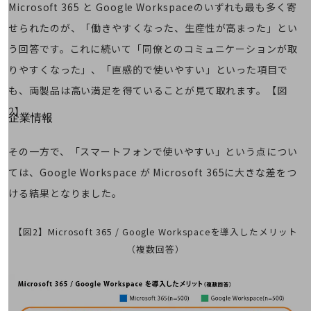
はじめての方へ
Microsoft 365 と Google Workspaceのいずれも最も多く寄
サービス・商品を探す
せられたのが、「働きやすくなった、生産性が高まった」とい
新規会員登録/ログインはこちら
100回線以上のお問い合わせ・お見積りはこちら
う回答です。これに続いて「同僚とのコミュニケーションが取
りやすくなった」、「直感的で使いやすい」といった項目で
も、両製品は高い満足を得ていることが見て取れます。【図
2】
別ウィンドウで開きます
企業情報
企業情報TOP
会社案内
その一方で、「スマートフォンで使いやすい」という点につい
会社案内TOP
ては、Google Workspace が Microsoft 365に大きな差をつ
組織
ける結果となりました。
沿革
【図2】Microsoft 365 / Google Workspaceを導入したメリット
社長からのご挨拶
（複数回答）
事業拠点
グループ会社