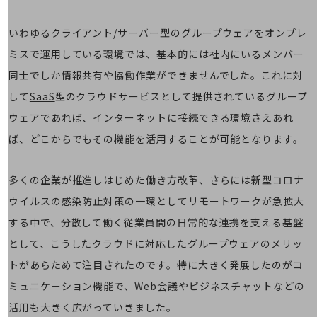
通信モジュール製品
いわゆるクライアント/サーバー型のグループウェアを
オンプレ
衛星携帯電話
ミス
で運用している環境では、基本的には社内にいるメンバー
IOT完了済みメーカーブランド製品
同士でしか情報共有や協働作業ができませんでした。これに対
料金
料金TOP
して
SaaS
型のクラウドサービスとして提供されているグループ
ウェアであれば、インターネットに接続できる環境さえあれ
ドコモBiz データ無制限 ドコモ MAX ドコモ mini ドコモBiz かけ放題
ば、どこからでもその機能を活用することが可能となります。
ケータイプラン
5Gデータプラス
多くの企業が推進しはじめた働き方改革、さらには新型コロナ
データプラス
ウイルスの感染防止対策の一環としてリモートワークが急拡大
する中で、分散して働く従業員間の日常的な連携を支える基盤
IoT向け回線料金
として、こうしたクラウドに対応したグループウェアのメリッ
home5Gプラン
トがあらためて注目されたのです。特に大きく発展したのがコ
モバイルサービス
端末の一元管理
ミュニケーション機能で、Web会議やビジネスチャットなどの
セキュリティ
活用も大きく広がっていきました。