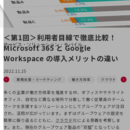
地域経済のさらなる活性化に取り組みます
自治体・地域社会との共創
LGPF(Local Government Platform)
別ウィンドウで開きます
＜第1回＞利用者目線で徹底比較！
サービス・ソリューション・モバイル
Microsoft 365 と Google
サービス・ソリューションTOP
Workspace の
導入メリットの違い
DXに関する課題を解決する
サービス・ソリューションをご紹介
2022.11.25
カテゴリーで探す
カテゴリーで探すTOP
業務支援・マーケティング
働き方改革
クラウド
ネットワーク・モバイル
多くの企業が働き方改革を推進する中、オフィスやサテライト
オフィス、自宅など異なる場所で分散して働く従業員のチーム
クラウド・データセンター
ワークを支援するソリューションとしてグループウェアが注目
電話・映像コミュニケーション
され、活用が広がっています。まずはグループウェアの歴史を
簡単に振り返るとともに、
クラウド
化による意義を考察しま
セキュリティ
す。また、現在のグループウェア製品の“双璧”となっている