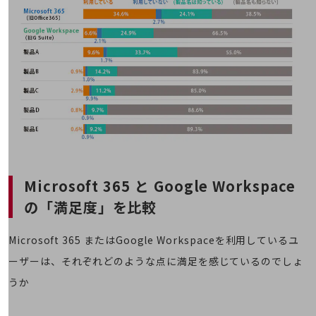
その他のお悩みはこちら
業界から見つける
業界から見つけるTOP
製造業
小売・卸売業
運輸業
建設業
地域産業
Microsoft 365 と Google Workspace
その他の業界はこちら
の「満足度」を比較
ゲーム感覚で見つける
ビジネスお悩み診断
NTTドコモビジネス
Microsoft 365 またはGoogle Workspaceを利用しているユ
オンラインショップ
ーザーは、それぞれどのような点に満足を感じているのでしょ
モバイル・ICTサービスをオンラインで
うか
相談・申し込みができるバーチャルショップ
法人向けモバイルトップ