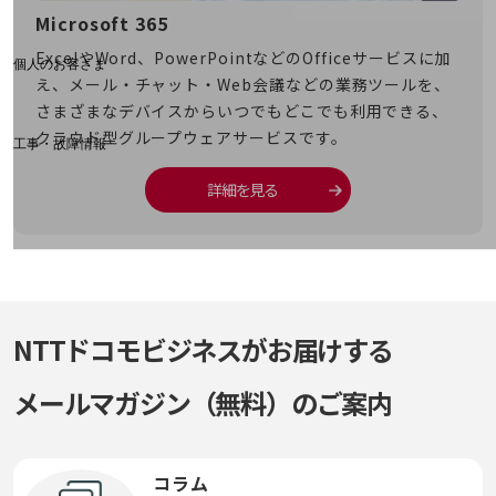
料金分析(ご利用料金管理サービス)
Microsoft 365
Goo
Web明細(My docomo)
メインの
ExcelやWord、PowerPointなどのOfficeサービスに加
Goo
個人のお客さま
議な
え、メール・チャット・Web会議などの業務ツールを、
Gm
NTTドコモ
した生
さまざまなデバイスからいつでもどこでも利用できる、
ど、
OCNなど
クラウド型グループウェアサービスです。
産性
工事・故障情報
お客さまサポートサイト
詳細を見る
SDPFナレッジセンター
NTTドコモ 通信障害情報
NTTドコモビジネスがお届けする
メールマガジン（無料）のご案内
コラム