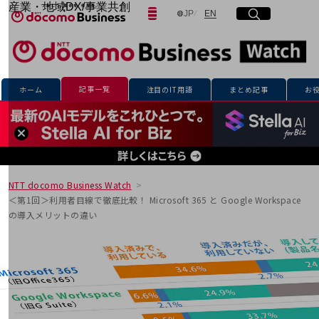
産業・地域DX/事業共創
日本語
English
JP
EN
サイト内検索
開く
メニュー
開く
OPEN HUB for Plural Futures
自律・分散・協調型社会の実現を目指し、
「社会可能性」を探究・実装する事業共創エコシステムです。
フリーワードを入力して探す
OPEN HUB for Plural Futuresとは
イベント/ウェビナー
記事一覧
ホーム
注目のIT用語
まとめ記事
お
記事コンテンツ
検索する
プレイヤー(カタリスト/パートナー企業)
事例
Smart World
フリーワードでNTTドコモビジネスの
取り組みを検索
産業・地域DXプラットフォーマーとして
企業と地域が持続成長する社会を目指します
NTT docomo Business Watch
Smart City
＜第1回＞利用者目線で徹底比較！ Microsoft 365 と Google Workspace
Smart Education
の導入メリットの違い
Smart Healthcare
Smart Industry
Smart Mobility
Smart Worksite
生成AI(Generative AI)
地域の取り組み
地域社会を支える皆さまと地域課題の解決や