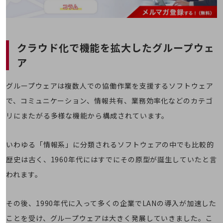
職場環境整備
地域共創・地方創生
セキュリティ対策
クラウド化で機能を拡大したグループウェ
遠隔監視
ア
顧客体験（CX）改善
グループウェアは複数人での協働作業を支援するソフトウェア
自動化・省電化
で、コミュニケーション、情報共有、業務効率化などのカテゴ
人材不足解消
リにまたがる多様な機能から構成されています。
業種・業態で探す
業種・業態で探すTOP
いわゆる「情報系」に分類されるソフトウェアの中でも比較的
自治体
歴史は古く、1960年代にはすでにその原型が誕生していたと言
一次産業
われます。
医療・介護
その後、1990年代に入って多くの企業でLANの導入が加速した
観光
ことを受け、グループウェアは大きく発展していきました。こ