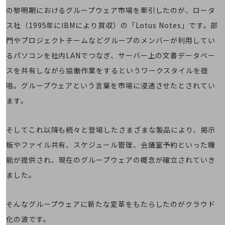
教育
の黎明期におけるグループウェア市場を牽引したのが、ロータ
モビリティ
ス社（1995年にIBMにより買収）の「Lotus Notes」です。部
製造・建設業
門やプロジェクトチームなどグループのメンバーが利用してい
るパソコンを社内LANでつなぎ、サーバー上の文書データベー
小売業
キーワードで探す
スを共有しながら協働作業をするというワークスタイルを提
モバイルTOP
唱。グループウェアという言葉を市場に浸透させたとされてい
法人向けスマホ・携帯に関する、
ます。
おすすめの機種、料金やサービスをご紹介
製品
製品TOP
そしてこれ以降も続々と登場したさまざまな製品により、掲示
ビジネス向けスマートフォン
板やファイル共有、スケジュール管理、会議室予約といった機
能が提供され、現在のグループウェアの概念が確立されていき
タフネススマートフォン
ました。
データ通信製品
ドコモケータイ
そんなグループウェアに新たな変革をもたらしたのがクラウド
5G対応ホームルーター
化の波です。