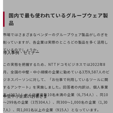
運用保守・故障紛失サポート
国内で最も使われているグループウェア製
回線・ネットワーク
お手続き
品
市場ではさまざまなベンダーのグループウェア製品がしのぎを
削っていますが、各企業は実際のところどの製品を多く活用し
別ウィンドウで開きます
サービスをご利用中のお客さま
ているのでしょうか。
導入事例・セミナー
導入事例TOP
この実態を把握するため、NTTドコモビジネスでは2022年8
最新の導入事例や注目の導入事例をご紹介します
月、全国の中堅・中小規模の企業に勤めている3万9,587人のビ
セミナー
ジネスパーソンに対して、「お仕事で利用しているツールに関
開催・出展する各種セミナー、イベント情報をご紹介します
するアンケート」を実施しました。回答者の内訳は、個人事業
主（307人）から従業員数10名未満の企業（6,754人）、同10
別ウィンドウで開きます
中堅中小企業のお客さま
～299名の企業（3万304人）、同300～1,000名の企業（1,30
NTTドコモビジネスウォッチ
ビジネスお役立ち情報
7人）、同1,001名以上の企業（915人）となっています。