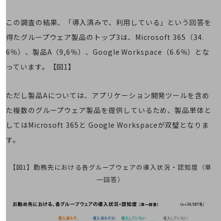
旬な話題やお役立ち資料などDXの課題を
解決するヒントをお届けする記事サイト
この調査の結果、「導入済みで、利用している」という回答を
新着記事
お役立ち資料ダウンロード
得たグループウェア製品のトップ3は、Microsoft 365（34.
トレンド記事特集
6％）、製品A（9,6％）、Google Workspace（6.6％）とな
IT用語集
中堅中小企業向け
っています。【図1】
サービス・ソリューション
課題やニーズに合ったサービスをご紹介し、
ただし製品Aについては、アプリケーション開発ツールを含め
中堅中小企業のビジネスをサポート！
た複数のグループウェア製品を提供しているため、製品単体と
お悩みから見つける
お悩みから見つけるTOP
してはMicrosoft 365と Google Workspaceが双璧となりま
す。
ネットワーク
モバイル・音声
【図1】勤務先における各グループウェアの導入状況・認知度（単
バックオフィス
一回答）
リモート・ハイブリッドワーク
セキュリティ