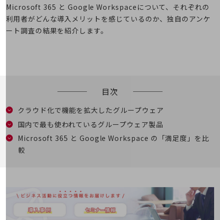
5G
Microsoft 365 と Google Workspaceについて、それぞれの
利用者がどんな導入メリットを感じているのか、独自のアンケ
IoT
ート調査の結果を紹介します。
AI
データ利活用
運用管理
目次
業務支援・マーケティング
クラウド化で機能を拡大したグループウェア
災害対策・BCP
課題・ニーズで探す
国内で最も使われているグループウェア製品
課題・ニーズで探すTOP
Microsoft 365 と Google Workspace の「満足度」を比
較
コミュニケーション・情報共有
マーケティング
業務効率化
災害対策