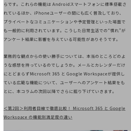
経営情報TOP
らです。これらの機能は Androidスマートフォンに標準搭載さ
れているほか、iPhoneユーザーの間にも広く普及しており、
業績
プライベートなコミュニケーションや予定管理といった場面で
決算公告
も一般的に利用されています。こうした日常生活での“慣れ”が
電子公告
アンケート結果に影響を与えている可能性がありそうです。
基礎的電気通信役務損益明細表
採用情報
業務的な観点からの使い勝手については、本当のところどのよ
採用情報TOP
うな感想を持っているのでしょうか。メールとカレンダーだけ
新卒採用
にとどまらずMicrosoft 365 と Google Workspaceが提供し
経験者採用
ている広範な機能について、ユーザーへのアンケート結果をも
障がい者採用
とに、本コラムの次回以降でさらに掘り下げていきます。
人材育成制度
広告・協賛
＜第2回＞利用者目線で徹底比較！ Microsoft 365 と Google
広告
Workspace の機能別満足度の違い
協賛
NTTドコモグループ