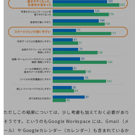
会社案内パンフレット
ニュースルーム
ニュースルームTOP
ニュースリリース
地域からの発表
重要なお知らせ
お知らせ
社外からの評価実績
サステナビリティ
サステナビリティTOP
NTTドコモビジネスグループのサステナビリティ
サステナビリティ基本方針
ただしこの結果については、少し考慮も加えておく必要があり
サステナビリティレポート
そうです。というのもGoogle Workspace には、Gmail （メ
ダイバーシティ
ール）や Googleカレンダー（カレンダー）も含まれているか
経営情報