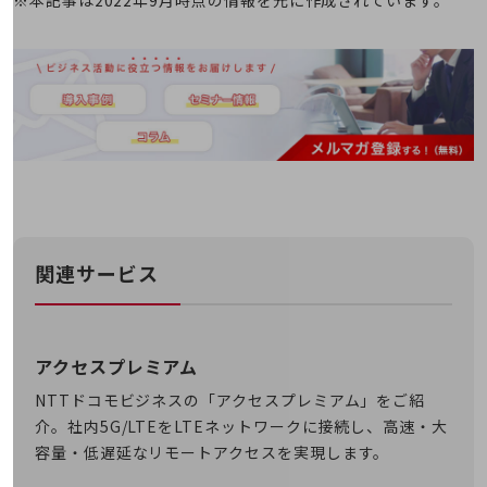
経営情報TOP
業績
決算公告
電子公告
基礎的電気通信役務損益明細表
採用情報
採用情報TOP
新卒採用
関連サービス
経験者採用
障がい者採用
アクセスプレミアム
人材育成制度
広告・協賛
NTTドコモビジネスの「アクセスプレミアム」をご紹
広告
介。社内5G/LTEをLTEネットワークに接続し、高速・大
容量・低遅延なリモートアクセスを実現します。
協賛
NTTドコモグループ