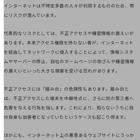
職場環境整備
インターネットは不特定多数の人々が利用するもののため、常
地域共創・地方創生
にリスクが潜んでいます。
セキュリティ対策
代表的なリスクとしては、不正アクセスや機密情報の漏えいが
遠隔監視
あります。本来アクセス権限を持たない者が、インターネット
顧客体験（CX）改善
を経由してネットワークに侵入することによって、情報システ
自動化・省電化
ムやサーバーの停止、自社のホームページの改ざんや機密情報
の漏えいといった大きな損害を受ける恐れがあります。
人材不足解消
業種・業態で探す
業種・業態で探すTOP
不正アクセスには「踏み台」の危険性もあります。踏み台と
自治体
は、不正アクセスした端末を中継地点に、さらに別の第三者へ
一次産業
危害を与える行為を指します。これにより、知らないうちに自
分自身も加害者となっていたというケースも起こり得ます。
医療・介護
観光
ほかにも、インターネット上の悪意あるウェブサイトにうっか