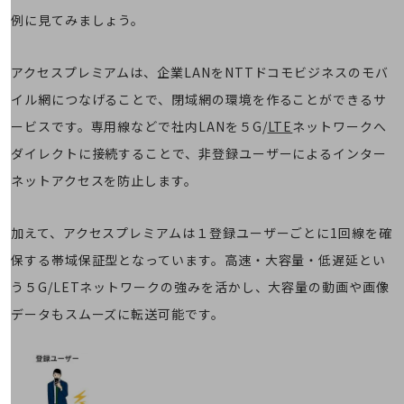
その他のお悩みはこちら
例に見てみましょう。
業界から見つける
業界から見つけるTOP
アクセスプレミアムは、企業LANをNTTドコモビジネスのモバ
製造業
イル網につなげることで、閉域網の環境を作ることができるサ
小売・卸売業
ービスです。専用線などで社内LANを５G/
LTE
ネットワークへ
運輸業
ダイレクトに接続することで、非登録ユーザーによるインター
ネットアクセスを防止します。
建設業
地域産業
加えて、アクセスプレミアムは１登録ユーザーごとに1回線を確
その他の業界はこちら
保する帯域保証型となっています。高速・大容量・低遅延とい
ゲーム感覚で見つける
う５G/LETネットワークの強みを活かし、大容量の動画や画像
ビジネスお悩み診断
NTTドコモビジネス
データもスムーズに転送可能です。
オンラインショップ
モバイル・ICTサービスをオンラインで
相談・申し込みができるバーチャルショップ
法人向けモバイルトップ