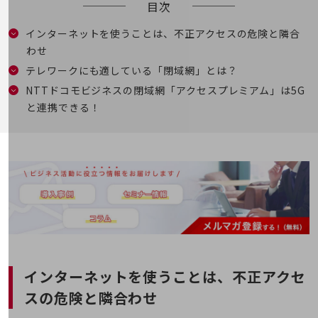
目次
5G
IoT
インターネットを使うことは、不正アクセスの危険と隣合
わせ
AI
テレワークにも適している「閉域網」とは？
データ利活用
NTTドコモビジネスの閉域網「アクセスプレミアム」は5G
と連携できる！
運用管理
業務支援・マーケティング
災害対策・BCP
課題・ニーズで探す
課題・ニーズで探すTOP
コミュニケーション・情報共有
マーケティング
業務効率化
インターネットを使うことは、不正アクセ
スの危険と隣合わせ
災害対策