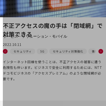
地域経済のさらなる活性化に取り組みます
自治体・地域社会との共創
LGPF(Local Government Platform)
不正アクセスの魔の手は
「閉域網」で
別ウィンドウで開きます
対策できる
サービス・ソリューション・モバイル
サービス・ソリューションTOP
2022.10.11
DXに関する課題を解決する
セキュリティ
5G
セキュリティ対策強化
情報セキ
サービス・ソリューションをご紹介
カテゴリーで探す
インターネット回線を使うことは、不正アクセスの被害に遭う
カテゴリーで探すTOP
危険性も伴います。ビジネスで安全に利用するためには、NTT
ネットワーク・モバイル
ドコモビジネスの「アクセスプレミアム」のような閉域網が必
要です。
クラウド・データセンター
電話・映像コミュニケーション
セキュリティ