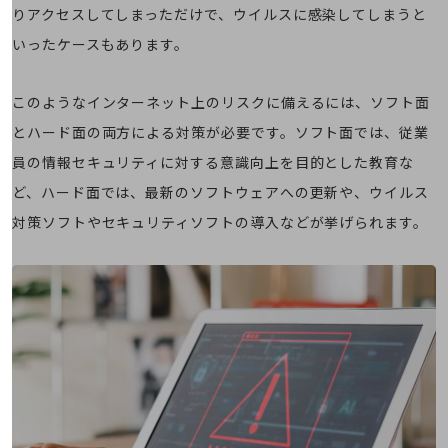
教育
りアクセスしてしまっただけで、ウイルスに感染してしまうと
モビリティ
いったケースもあります。
製造・建設業
このようなインターネット上のリスクに備えるには、ソフト面
小売業
とハード面の両方による対策が必要です。ソフト面では、従業
キーワードで探す
モバイルTOP
員の情報セキュリティに対する意識向上を目的とした教育な
法人向けスマホ・携帯に関する、
ど、ハード面では、最新のソフトウェアへの更新や、ウイルス
おすすめの機種、料金やサービスをご紹介
対策ソフトやセキュリティソフトの導入などが挙げられます。
製品
製品TOP
ビジネス向けスマートフォン
タフネススマートフォン
データ通信製品
ドコモケータイ
5G対応ホームルーター