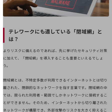
通信モジュール製品
衛星携帯電話
IOT完了済みメーカーブランド製品
料金
テレワークにも適している「閉域網」と
料金TOP
は？
ドコモBiz データ無制限 ドコモ MAX ドコモ mini ドコモBiz かけ放題
よりリスクに備えるのであれば、先に挙げたセキュリティ対策
ケータイプラン
に加えて、「閉域網」を導入することも重要といえるでしょ
5Gデータプラス
う。
データプラス
IoT向け回線料金
閉域網とは、不特定多数が利用できるインターネットとは切り
離された、閉鎖的なネットワークを指す言葉です。閉域網の中
home5Gプラン
モバイルサービス
では、限られた利用者・範囲でしかネットワークに接続するこ
端末の一元管理
とができません。そのため、インターネットから切り離された
セキュリティ
ネットワークが構築でき、外部攻撃のリスクを大きく抑えるこ