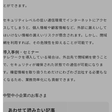
運用保守・故障紛失サポート
とができます。
回線・ネットワーク
お手続き
セキュリティレベルの低い通信環境でインターネットにアクセ
スしてしまうと、個人情報や顧客情報など、外部に漏えいして
はいけない情報の漏えいリスクが懸念されます。しかし、閉域
網を利用すれば、その危険性を抑えることが可能です。
別ウィンドウで開きます
サービスをご利用中のお客さま
導入事例・セミナー
テレワークを導入している場合は、外出先で閉域網を使うこと
導入事例TOP
で、セキュリティが確保された状態での通信が可能になりま
最新の導入事例や注目の導入事例をご紹介します
セミナー
す。機密情報を取り扱うためだけにわざわざ出社する必要もな
くなるため、業務効率化にも貢献できます。
開催・出展する各種セミナー、イベント情報をご紹介します
別ウィンドウで開きます
中堅中小企業のお客さま
NTTドコモビジネスウォッチ
ビジネスお役立ち情報
あわせて読みたい記事