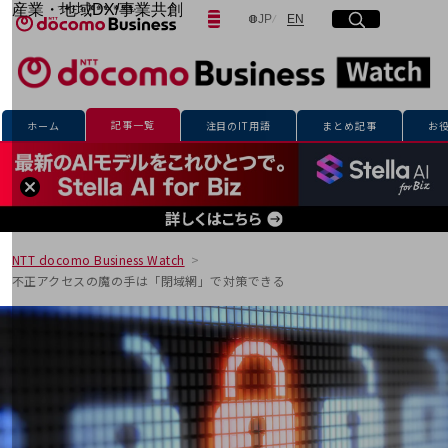
産業・地域DX/事業共創
日本語
English
JP
EN
サイト内検索
開く
メニュー
開く
OPEN HUB for Plural Futures
自律・分散・協調型社会の実現を目指し、
「社会可能性」を探究・実装する事業共創エコシステムです。
フリーワードを入力して探す
OPEN HUB for Plural Futuresとは
イベント/ウェビナー
記事一覧
ホーム
注目のIT用語
まとめ記事
お
記事コンテンツ
検索する
プレイヤー(カタリスト/パートナー企業)
事例
Smart World
フリーワードでNTTドコモビジネスの
取り組みを検索
産業・地域DXプラットフォーマーとして
企業と地域が持続成長する社会を目指します
NTT docomo Business Watch
Smart City
不正アクセスの魔の手は「閉域網」で対策できる
Smart Education
Smart Healthcare
Smart Industry
Smart Mobility
Smart Worksite
生成AI(Generative AI)
地域の取り組み
地域社会を支える皆さまと地域課題の解決や