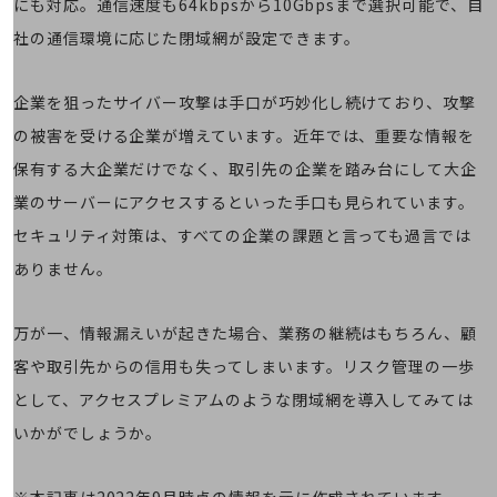
にも対応。通信速度も64kbpsから10Gbpsまで選択可能で、自
会社案内パンフレット
ニュースルーム
社の通信環境に応じた閉域網が設定できます。
ニュースルームTOP
ニュースリリース
企業を狙ったサイバー攻撃は手口が巧妙化し続けており、攻撃
地域からの発表
の被害を受ける企業が増えています。近年では、重要な情報を
保有する大企業だけでなく、取引先の企業を踏み台にして大企
重要なお知らせ
業のサーバーにアクセスするといった手口も見られています。
お知らせ
セキュリティ対策は、すべての企業の課題と言っても過言では
社外からの評価実績
ありません。
サステナビリティ
サステナビリティTOP
万が一、情報漏えいが起きた場合、業務の継続はもちろん、顧
NTTドコモビジネスグループのサステナビリティ
客や取引先からの信用も失ってしまいます。リスク管理の一歩
サステナビリティ基本方針
として、アクセスプレミアムのような閉域網を導入してみては
サステナビリティレポート
いかがでしょうか。
ダイバーシティ
経営情報
※本記事は2022年9月時点の情報を元に作成されています。