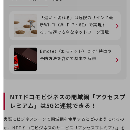
旬な話題やお役立ち資料などDXの課題を
解決するヒントをお届けする記事サイト
新着記事
「遅い・切れる」は危険のサイン？最
お役立ち資料ダウンロード
新Wi-Fi（Wi-Fi 7・6E）で実現す
トレンド記事特集
IT用語集
る、快適で安全なネットワーク環境
中堅中小企業向け
サービス・ソリューション
Emotet（エモテット）とは? 特徴や
課題やニーズに合ったサービスをご紹介し、
予防方法を含めて基本を解説
中堅中小企業のビジネスをサポート！
お悩みから見つける
お悩みから見つけるTOP
ネットワーク
モバイル・音声
NTTドコモビジネスの閉域網「アクセスプ
バックオフィス
レミアム」は5Gと連携できる！
リモート・ハイブリッドワーク
実際にビジネスシーンで閉域網を使用するとどのようになるの
セキュリティ
か、NTTドコモビジネスのサービス「アクセスプレミアム」を