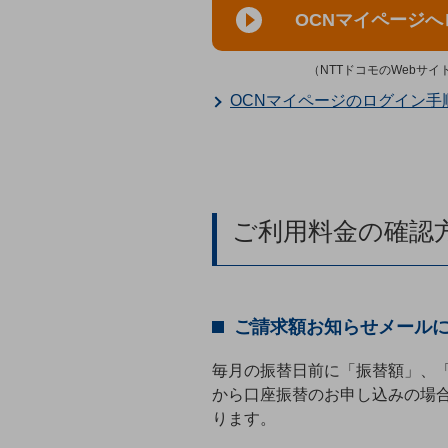
マーケティング
OCNマイページ
業務効率化
（NTTドコモのWebサ
災害対策
OCNマイページのログイン手
職場環境整備
地域共創・地方創生
セキュリティ対策
遠隔監視
ご利用料金の確認
顧客体験（CX）改善
自動化・省電化
ご請求額お知らせメール
人材不足解消
業種・業態で探す
毎月の振替日前に「振替額」、
業種・業態で探すTOP
から口座振替のお申し込みの場
自治体
ります。