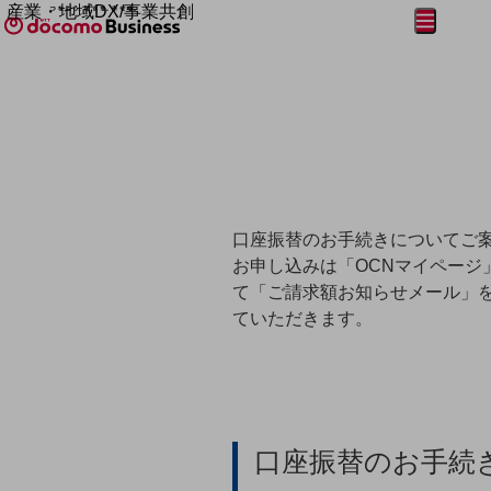
産業・地域DX/事業共創
メニュー
開く
OPEN HUB for Plural Futures
自律・分散・協調型社会の実現を目指し、
フリーワードを入力して探す
「社会可能性」を探究・実装する事業共創エコシステムです。
OPEN HUB for Plural Futuresとは
イベント/ウェビナー
記事コンテンツ
プレイヤー(カタリスト/パートナー企業)
事例
Smart World
フリーワードでNTTドコモビジネスの
口座振替のお手続きについてご
取り組みを検索
産業・地域DXプラットフォーマーとして
お申し込みは「OCNマイページ
企業と地域が持続成長する社会を目指します
て「ご請求額お知らせメール」
Smart City
ていただきます。
Smart Education
Smart Healthcare
Smart Industry
Smart Mobility
Smart Worksite
生成AI(Generative AI)
地域の取り組み
口座振替のお手続
地域社会を支える皆さまと地域課題の解決や