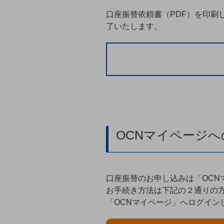
クラウド・データセンター
口座振替依頼書（PDF）を印刷
電話・映像コミュニケーション
了いたします。
セキュリティ
5G
IoT
AI
データ利活用
運用管理
OCNマイページ
業務支援・マーケティング
災害対策・BCP
口座振替のお申し込みは「OCN
課題・ニーズで探す
課題・ニーズで探すTOP
お手続き方法は下記の２通りの
「OCNマイページ」へログイン
コミュニケーション・情報共有