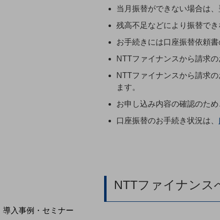
当月振替ができない場合は、
home5Gプラン
モバイルサービス
残高不足などにより振替でき
端末の一元管理
お手続きには口座振替依頼書
セキュリティ
NTTファイナンスから請求
運用保守・故障紛失サポート
NTTファイナンスから請求
回線・ネットワーク
ます。
お手続き
お申し込み内容の確認のため
口座振替のお手続き状況は、
NTTファイナン
別ウィンドウで開きます
サービスをご利用中のお客さま
導入事例・セミナー