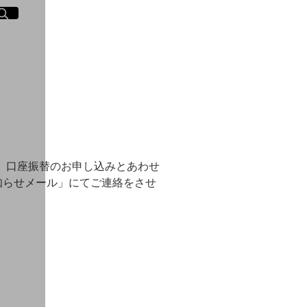
イト内検索
く
き
お、口座振替のお申し込みとあわせ
知らせメール」にてご連絡をさせ