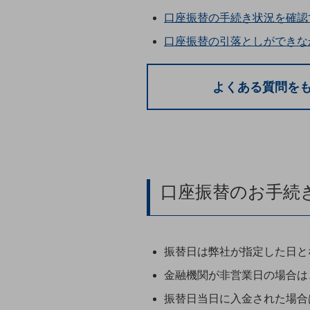
データ通信製品
口座振替の手続き状況を確認
口座振替の引落としができな
ドコモケータイ
5G対応ホームルーター
よくある質問を
通信モジュール製品
衛星携帯電話
IOT完了済みメーカーブランド製品
料金
料金TOP
口座振替のお手続
ドコモBiz データ無制限 ドコモ MAX ドコモ mini ドコモBiz かけ放題
ケータイプラン
5Gデータプラス
振替日は弊社が指定した日と
データプラス
金融機関が非営業日の場合は
振替日当日に入金された場合
IoT向け回線料金