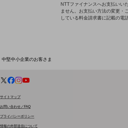
導入事例TOP
NTTファイナンスへお支払いい
ません。お支払い方法の変更・ご
最新の導入事例や注目の導入事例をご紹介します
セミナー
している料金請求書に記載の電
開催・出展する各種セミナー、イベント情報をご紹介します
中堅中小企業のお客さま
NTTドコモビジネスウォッチ
ビジネスお役立ち情報
旬な話題やお役立ち資料などDXの課題を
解決するヒントをお届けする記事サイト
新着記事
サイトマップ
お役立ち資料ダウンロード
トレンド記事特集
お問い合わせ／FAQ
IT用語集
中堅中小企業向け
プライバシーポリシー
サービス・ソリューション
情報の外部送信について