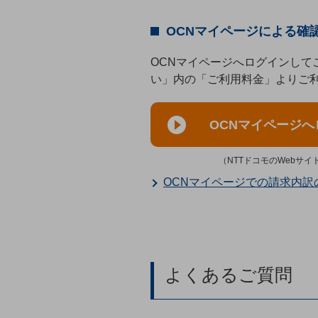
一次産業
医療・介護
OCNマイページによる確
観光
OCNマイページへログインして
い」内の「ご利用料金」よりご
教育
モビリティ
OCNマイページ
製造・建設業
小売業
（NTTドコモのWebサ
キーワードで探す
OCNマイページでの請求内訳
モバイルTOP
法人向けスマホ・携帯に関する、
おすすめの機種、料金やサービスをご紹介
製品
製品TOP
よくあるご質問
ビジネス向けスマートフォン
タフネススマートフォン