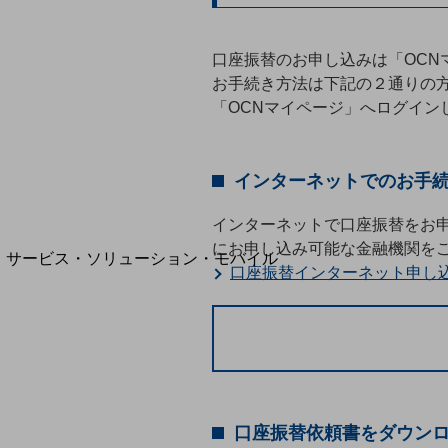
地域経済のさらなる活性化に取り組みます
自治体・地域社会との共創
LGPF(Local Government Platform)
口座振替のお申し込みは「OCN
お手続き方法は下記の２通りの
「OCNマイページ」へログイン
別ウィンドウで開きます
インターネットでのお手
インターネットで口座振替をお
にお申し込み可能な金融機関を
サービス・ソリューション・モバイル
口座振替インターネット申し
サービス・ソリューションTOP
DXに関する課題を解決する
サービス・ソリューションをご紹介
カテゴリーで探す
カテゴリーで探すTOP
ネットワーク・モバイル
口座振替依頼書をダウン