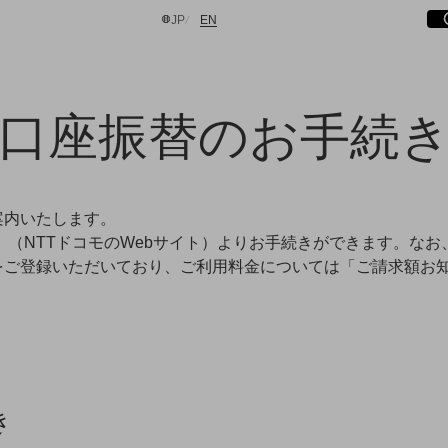
サ
開
日本語
English
JP
EN
口座振替のお手続
検索する
案内いたします。
」（NTTドコモのWebサイト）よりお手続きができます。な
をご登録いただいており、ご利用料金については「ご請求額お
き