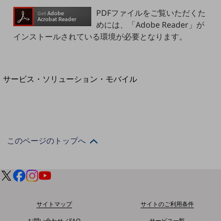
地域経済のさらなる活性化に取り組みます
PDFファイルをご覧いただくた
自治体・地域社会との共創
LGPF(Local Government Platform)
めには、「Adobe Reader」が
インストールされている環境が必要となります。
別ウィンドウで開きます
サービス・ソリューション・モバイル
サービス・ソリューションTOP
DXに関する課題を解決する
サービス・ソリューションをご紹介
カテゴリーで探す
カテゴリーで探すTOP
このページのトップへ
ネットワーク・モバイル
クラウド・データセンター
電話・映像コミュニケーション
サイトマップ
サイトのご利用条件
セキュリティ
お問い合わせ／FAQ
サービス一覧