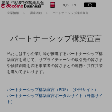
産業・地域DX/事業共創
サイト内検索
開く
日本語
English
メニュー
開く
JP
EN
OPEN HUB for Plural Futures
企業情報
調達活動
パートナーシップ構築宣言
自律・分散・協調型社会の実現を目指し、
フリーワードを入力して探す
「社会可能性」を探究・実装する事業共創エコシステムです。
OPEN HUB for Plural Futuresとは
イベント/ウェビナー
検索する
パートナーシップ構築宣言
記事コンテンツ
プレイヤー(カタリスト/パートナー企業)
事例
Smart World
フリーワードでNTTドコモビジネスの
私たちは中小企業庁等が推進するパートナーシップ構
取り組みを検索
産業・地域DXプラットフォーマーとして
築宣言を通じて、サプライチェーンの取引先の皆さま
企業と地域が持続成長する社会を目指します
や価値創造を図る事業者の皆さまとの連携・共存共栄
Smart City
を進めてまいります。
Smart Education
Smart Healthcare
Smart Industry
Smart Mobility
パートナーシップ構築宣言（PDF）（外部サイト）
Smart Worksite
生成AI(Generative AI)
パートナーシップ構築宣言ポータルサイト（外部サイ
地域の取り組み
ト）
地域社会を支える皆さまと地域課題の解決や