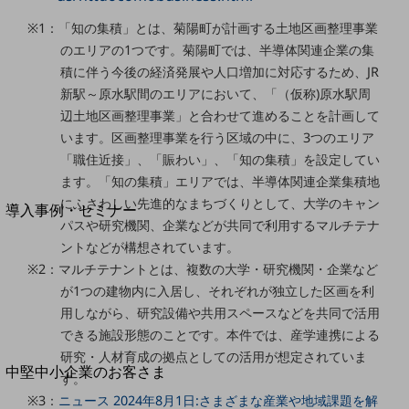
セキュリティ
※1：「知の集積」とは、菊陽町が計画する土地区画整理事業
運用保守・故障紛失サポート
のエリアの1つです。菊陽町では、半導体関連企業の集
回線・ネットワーク
積に伴う今後の経済発展や人口増加に対応するため、JR
お手続き
新駅～原水駅間のエリアにおいて、「（仮称)原水駅周
辺土地区画整理事業」と合わせて進めることを計画して
います。区画整理事業を行う区域の中に、3つのエリア
「職住近接」、「賑わい」、「知の集積」を設定してい
ます。「知の集積」エリアでは、半導体関連企業集積地
別ウィンドウで開きます
サービスをご利用中のお客さま
にふさわしい先進的なまちづくりとして、大学のキャン
導入事例・セミナー
パスや研究機関、企業などが共同で利用するマルチテナ
導入事例TOP
ントなどが構想されています。
最新の導入事例や注目の導入事例をご紹介します
※2：マルチテナントとは、複数の大学・研究機関・企業など
セミナー
が1つの建物内に入居し、それぞれが独立した区画を利
用しながら、研究設備や共用スペースなどを共同で活用
開催・出展する各種セミナー、イベント情報をご紹介します
できる施設形態のことです。本件では、産学連携による
研究・人材育成の拠点としての活用が想定されていま
別ウィンドウで開きます
中堅中小企業のお客さま
す。
NTTドコモビジネスウォッチ
※3：
ニュース 2024年8月1日:さまざまな産業や地域課題を解