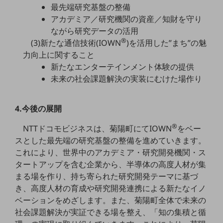
最先端研究基盤の整備
教育
アカデミア／研究機関の資産／知財を守り
モビリティ
ながら研究データの活用
®
(3)新たな通信技術(IOWN
)を活用した”まち”の魅
製造・建設業
力向上に関すること
小売業
新たなエンターテインメント体験の提供
キーワードで探す
未来の社会課題解決の実装にむけた場作り
モバイルTOP
法人向けスマホ・携帯に関する、
4.今後の展開
おすすめの機種、料金やサービスをご紹介
製品
®
NTTドコモビジネスは、菊陽町にてIOWN
をベー
製品TOP
スとした最先端の研究基盤の整備を進めていきます。
ビジネス向けスマートフォン
これにより、世界中のアカデミア・研究開発機関・ス
タートアップを含む企業から、半導体の高度人材が集
タフネススマートフォン
まる場を作り、持ち寄られた研究開発テーマに基づ
データ通信製品
き、高度人材の育成や研究開発連携による新たなイノ
ベーションをめざします。また、菊陽町全体で未来の
ドコモケータイ
社会課題解決が実証できる場を整え、「知の集積と循
5G対応ホームルーター