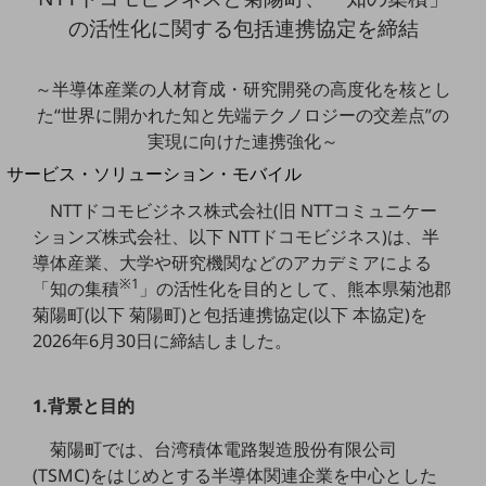
地域経済のさらなる活性化に取り組みます
の活性化に関する包括連携協定を締結
自治体・地域社会との共創
LGPF(Local Government Platform)
～半導体産業の人材育成・研究開発の高度化を核とし
別ウィンドウで開きます
た“世界に開かれた知と先端テクノロジーの交差点”の
実現に向けた連携強化～
サービス・ソリューション・モバイル
サービス・ソリューションTOP
NTTドコモビジネス株式会社(旧 NTTコミュニケー
ションズ株式会社、以下 NTTドコモビジネス)は、半
DXに関する課題を解決する
サービス・ソリューションをご紹介
導体産業、大学や研究機関などのアカデミアによる
カテゴリーで探す
※1
「知の集積
」の活性化を目的として、熊本県菊池郡
カテゴリーで探すTOP
菊陽町(以下 菊陽町)と包括連携協定(以下 本協定)を
2026年6月30日に締結しました。
ネットワーク・モバイル
クラウド・データセンター
1.背景と目的
電話・映像コミュニケーション
菊陽町では、台湾積体電路製造股份有限公司
セキュリティ
(TSMC)をはじめとする半導体関連企業を中心とした