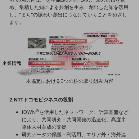
法人向けモバイルトップ
め、集積した知による共創を生み、創出した知を活用
はじめての方へ
し、”まち”の賑わい創出につなげていくことをめざし
サービス・商品を探す
ます。
新規会員登録/ログインはこちら
100回線以上のお問い合わせ・お見積りはこちら
別ウィンドウで開きます
企業情報
企業情報TOP
会社案内
本協定における3つの柱の取り組み内容
会社案内TOP
組織
2.NTTドコモビジネスの役割
沿革
®
IOWN
を活用したネットワーク、計算基盤など
社長からのご挨拶
により、共同研究・共同開発の迅速化、高度半
導体人材育成の支援
事業拠点
研究データの保護・利活用、エリア外・海外連