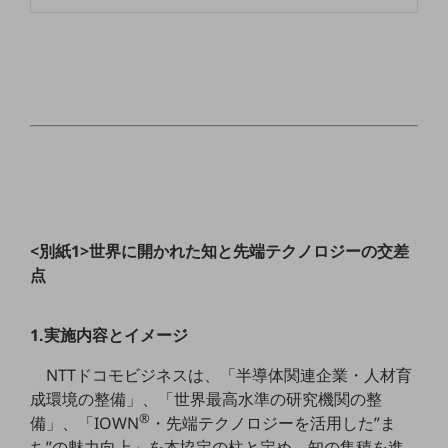
セキュリティ
その他のお悩みはこちら
業界から見つける
業界から見つけるTOP
製造業
小売・卸売業
運輸業
建設業
<別紙1>世界に開かれた知と先端テクノロジーの交差
地域産業
点
その他の業界はこちら
ゲーム感覚で見つける
1.実施内容とイメージ
ビジネスお悩み診断
NTTドコモビジネス
NTTドコモビジネスは、「半導体関連企業・人材育
オンラインショップ
成環境の整備」、「世界最高水準の研究機関の整
®
備」、「IOWN
・先端テクノロジーを活用した”ま
モバイル・ICTサービスをオンラインで
ち”の魅力向上」を本協定の柱と定め、知の集積を進
相談・申し込みができるバーチャルショップ