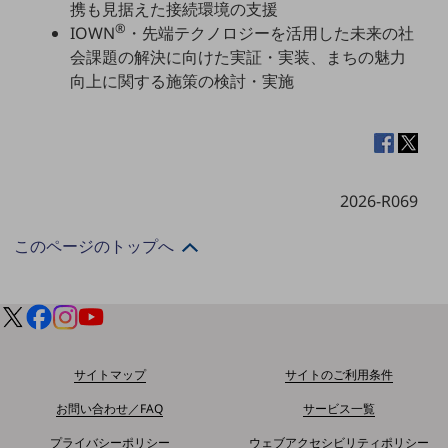
グループ会社
携も見据えた接続環境の支援
®
IOWN
・先端テクノロジーを活用した未来の社
会社案内パンフレット
会課題の解決に向けた実証・実装、まちの魅力
ニュースルーム
向上に関する施策の検討・実施
ニュースルームTOP
ニュースリリース
地域からの発表
重要なお知らせ
2026-R069
お知らせ
このページのトップへ
社外からの評価実績
サステナビリティ
サステナビリティTOP
NTTドコモビジネスグループのサステナビリティ
サイトマップ
サイトのご利用条件
サステナビリティ基本方針
お問い合わせ／FAQ
サービス一覧
サステナビリティレポート
プライバシーポリシー
ウェブアクセシビリティポリシー