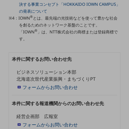
ビジネスお役立ち情報
決する事業コンセプト「HOKKAIDO IOWN CAMPUS」
の発表について
旬な話題やお役立ち資料などDXの課題を
®
解決するヒントをお届けする記事サイト
※4：IOWN
とは、最先端の光技術などを使って豊かな社会
新着記事
を創るためのネットワーク基盤のことです。
お役立ち資料ダウンロード
®
「IOWN
」は、NTT株式会社の商標または登録商標で
トレンド記事特集
IT用語集
す。
中堅中小企業向け
サービス・ソリューション
本件に関するお問い合わせ先
課題やニーズに合ったサービスをご紹介し、
中堅中小企業のビジネスをサポート！
ビジネスソリューション本部
お悩みから見つける
お悩みから見つけるTOP
北海道次世代産業振興・まちづくりPT
フォームからお問い合わせ
ネットワーク
モバイル・音声
本件に関する報道機関からのお問い合わせ先
バックオフィス
経営企画部 広報室
リモート・ハイブリッドワーク
フォームからお問い合わせ