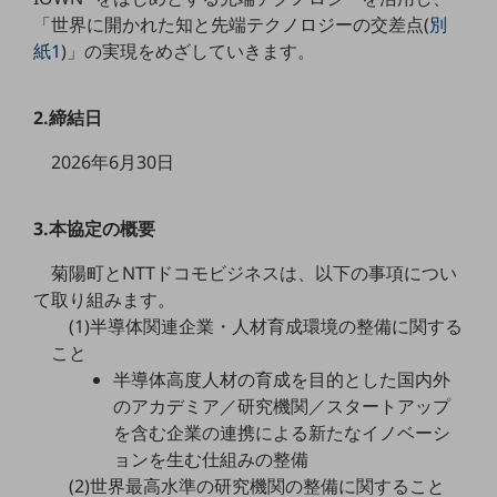
職場環境整備
「世界に開かれた知と先端テクノロジーの交差点(
別
紙1
)」の実現をめざしていきます。
地域共創・地方創生
セキュリティ対策
2.締結日
遠隔監視
2026年6月30日
顧客体験（CX）改善
自動化・省電化
3.本協定の概要
人材不足解消
菊陽町とNTTドコモビジネスは、以下の事項につい
業種・業態で探す
て取り組みます。
業種・業態で探すTOP
(1)半導体関連企業・人材育成環境の整備に関する
自治体
こと
半導体高度人材の育成を目的とした国内外
一次産業
のアカデミア／研究機関／スタートアップ
を含む企業の連携による新たなイノベーシ
医療・介護
ョンを生む仕組みの整備
観光
(2)世界最高水準の研究機関の整備に関すること