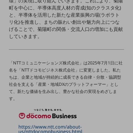
環」の実現に取り組んでいきます。これにより、菊陽
町を中心に、半導体高度人材の育成(知のクラスタ化)
通信モジュール製品
と、半導体を活用した新たな産業振興の場(ラボラト
衛星携帯電話
リ化)を推進し、まちの賑わい創出や魅力向上につな
げることで、菊陽町の関係・交流人口の増加にも貢献
IOT完了済みメーカーブランド製品
していきます。
料金
料金TOP
ドコモBiz データ無制限 ドコモ MAX ドコモ mini ドコモBiz かけ放題
「NTTコミュニケーションズ株式会社」は2025年7月1日に社
ケータイプラン
名を「NTTドコモビジネス株式会社」に変更しました。私た
ちは、企業と地域が持続的に成長できる自律・分散・協調型
5Gデータプラス
社会を支える「産業・地域DXのプラットフォーマー」とし
データプラス
て、新たな価値を生み出し、豊かな社会の実現をめざしま
す。
IoT向け回線料金
home5Gプラン
モバイルサービス
端末の一元管理
https://www.ntt.com/about-
us/nttdocomobusiness.html