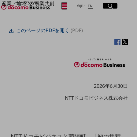
産業・地域DX/事業共創
サイト内検索
開く
日本語
English
メニュー
開く
JP
EN
OPEN HUB for Plural Futures
自律・分散・協調型社会の実現を目指し、
フリーワードを入力して探す
「社会可能性」を探究・実装する事業共創エコシステムです。
このページのPDFを開く
(PDF)
OPEN HUB for Plural Futuresとは
イベント/ウェビナー
検索する
記事コンテンツ
プレイヤー(カタリスト/パートナー企業)
事例
Smart World
フリーワードでNTTドコモビジネスの
取り組みを検索
産業・地域DXプラットフォーマーとして
企業と地域が持続成長する社会を目指します
Smart City
2026年6月30日
Smart Education
Smart Healthcare
NTTドコモビジネス株式会社
Smart Industry
Smart Mobility
Smart Worksite
生成AI(Generative AI)
地域の取り組み
地域社会を支える皆さまと地域課題の解決や
NTTドコモビジネスと菊陽町、「知の集積」