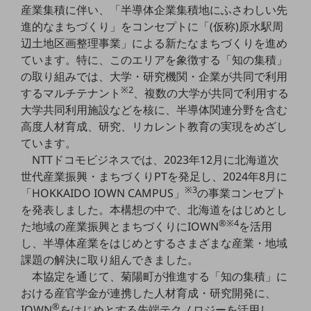
産業集積に伴い、「半導体企業集積地にふさわしい先
5G
進的なまちづくり」をコンセプトに「(仮称)原水駅周
IoT
辺土地区画整理事業」による新たなまちづくりを進め
ています。特に、このエリアを象徴する「知の集積」
AI
の取り組みでは、大学・研究機関・企業が共同で利用
データ利活用
※2
するマルチテナント
、複数の大学が共同で利用する
大学共同利用施設などを核に、半導体関連分野を含む
運用管理
高度人材育成、研究、リカレント教育の実現をめざし
業務支援・マーケティング
ています。
NTTドコモビジネスでは、2023年12月に北海道次
災害対策・BCP
世代産業振興・まちづくりPTを発足し、2024年8月に
課題・ニーズで探す
※3
「HOKKAIDO IOWN CAMPUS」
の事業コンセプト
課題・ニーズで探すTOP
を発表しました。本構想の中で、北海道をはじめとし
コミュニケーション・情報共有
®※4
た地域の産業振興とまちづくりにIOWN
を活用
し、半導体産業をはじめとするさまざまな産業・地域
マーケティング
課題の解決に取り組んできました。
業務効率化
本協定を通じて、菊陽町が推進する「知の集積」に
おける産官学金が連携した人材育成・研究開発に、
災害対策
®
IOWN
をはじめとする先端テクノロジーを活用し、