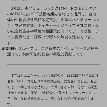
法人向けモバイルトップ
3社は、本ソリューション及びNTTドコモビジネス
はじめての方へ
サービス・商品を探す
のIoT/AIなどのICT技術も組み合わせて活用し、自治
新規会員登録/ログインはこちら
体の生物多様性戦略策定支援、企業のネイチャーポジ
100回線以上のお問い合わせ・お見積りはこちら
ティブ経営支援、ネイチャーポジティブ分野に限らな
い統合報告書や環境情報開示に向けたデータ収集・デ
ータ提供など、幅広い分野への展開を進めていきま
す。
別ウィンドウで開きます
NTTグループは、自然資本の可視化とデータ活用を
企業情報
通じて、持続可能な社会の実現に貢献します。
企業情報TOP
会社案内
会社案内TOP
組織
「NTTコミュニケーションズ株式会社」は2025年7月1日に社
名を「NTTドコモビジネス株式会社」に変更しました。私た
沿革
ちは、企業と地域が持続的に成長できる自律・分散・協調型
社長からのご挨拶
社会を支える「産業・地域DXのプラットフォーマー」とし
て、新たな価値を生み出し、豊かな社会の実現をめざしま
事業拠点
す。