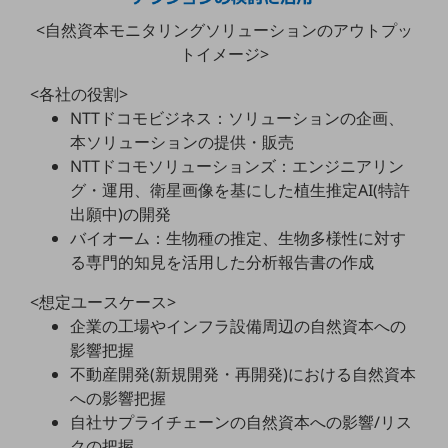
<自然資本モニタリングソリューションのアウトプッ
通信モジュール製品
トイメージ>
衛星携帯電話
<各社の役割>
IOT完了済みメーカーブランド製品
NTTドコモビジネス：ソリューションの企画、
料金
本ソリューションの提供・販売
料金TOP
NTTドコモソリューションズ：エンジニアリン
ドコモBiz データ無制限 ドコモ MAX ドコモ mini ドコモBiz かけ放題
グ・運用、衛星画像を基にした植生推定AI(特許
出願中)の開発
ケータイプラン
バイオーム：生物種の推定、生物多様性に対す
5Gデータプラス
る専門的知見を活用した分析報告書の作成
データプラス
<想定ユースケース>
企業の工場やインフラ設備周辺の自然資本への
IoT向け回線料金
影響把握
home5Gプラン
不動産開発(新規開発・再開発)における自然資本
モバイルサービス
への影響把握
端末の一元管理
自社サプライチェーンの自然資本への影響/リス
クの把握