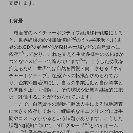
支援します。
5G
IoT
1.背景
AI
環境省のネイチャーポジティブ経済移行戦略による
データ利活用
※2
と、世界経済の総付加価値額
のうち44兆米ドル(世
界の総GDPの約半分)が森林や土壌などの自然資本に
運用管理
※3
依存
しており、これを支える生物多様性の劣化はか
業務支援・マーケティング
※4
つてないスピードで進んでいます
。こうした劣化を
抑えるため、世界では自然を回復・向上させる「ネイ
災害対策・BCP
チャーポジティブ」な経済への転換が求められてお
課題・ニーズで探す
り、企業や自治体には、自らの事業活動と自然資本と
課題・ニーズで探すTOP
の関係を正しく理解し、その現状や影響を継続的に把
コミュニケーション・情報共有
握・評価することが求められています。
一方で、自然資本の現状把握は人手による現地調査
マーケティング
に大きく依存しており、継続的なモニタリングには手
業務効率化
間やコストがかかるという課題があります。こうした
※5
課題の解決に向けて、NTTグループ
とバイオーム
災害対策
は、「衛星画像データを活用した、植生および生物の