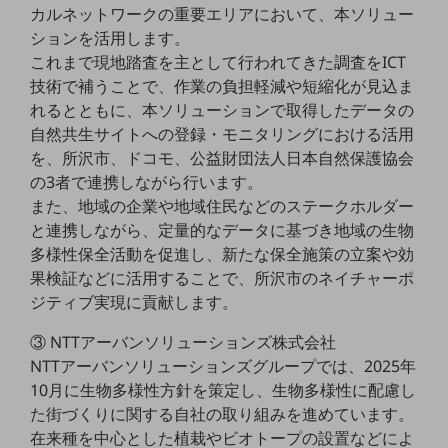
ビジネスお役立ち情報
カルネットワークの重要エリアにおいて、本ソリュー
ションを活用します。
旬な話題やお役立ち資料などDXの課題を
解決するヒントをお届けする記事サイト
これまで現地踏査を主として行われてきた調査をICT
新着記事
技術で補うことで、作業の負担軽減や短縮化が見込ま
お役立ち資料ダウンロード
れるとともに、本ソリューションで取得したデータの
トレンド記事特集
IT用語集
自然共生サイトへの登録・モニタリングにおける活用
中堅中小企業向け
を、所沢市、ドコモ、公益財団法人日本自然保護協会
サービス・ソリューション
の3者で連携しながら行います。
また、地域の企業や地域住民などのステークホルダー
課題やニーズに合ったサービスをご紹介し、
と連携しながら、定量的なデータに基づき地域の生物
中堅中小企業のビジネスをサポート！
お悩みから見つける
多様性保全活動を促進し、新たな保全施策の立案や効
お悩みから見つけるTOP
果検証などに活用することで、所沢市のネイチャーポ
ジティブ実現に貢献します。
ネットワーク
③ NTTアーバンソリューションズ株式会社
モバイル・音声
NTTアーバンソリューションズグループでは、2025年
バックオフィス
10月に生物多様性方針を策定し、生物多様性に配慮し
た街づくりに関する自社の取り組みを進めています。
リモート・ハイブリッドワーク
在来種を中心とした植栽やビオトープの設置などによ