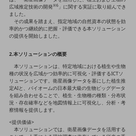
職場環境整備
※6
広域推定技術の開発
」に関する実証に取り組んでき
ました。
地域共創・地方創生
その成果を踏まえ、指定地域の自然資本の状態を効
セキュリティ対策
率的かつ継続的に把握・評価できる本ソリューション
の提供を開始しました。
遠隔監視
顧客体験（CX）改善
2.本ソリューションの概要
自動化・省電化
本ソリューションは、特定地域における植生や生物
人材不足解消
種の状況を広域かつ効率的に可視化・評価するICTソ
業種・業態で探す
リューションです。衛星画像データを基にした植生推
業種・業態で探すTOP
定AIと、バイオームの日本最大級の生物ビッグデータ
を組み合わせることで、植生・生物種の種類・分布状
自治体
況・存在確率などを地図情報上に可視化し、分析・考
一次産業
察情報を提供します。
医療・介護
<提供価値>
本ソリューションでは、衛星画像データを活用する
観光