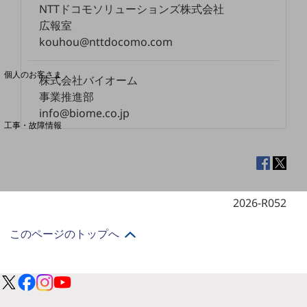
NTTドコモソリューションズ株式会社
広報室
料金分析(ご利用料金管理サービス)
kouhou@nttdocomo.com
Web明細(My docomo)
個人のお客さま
株式会社バイオーム
NTTドコモ
事業推進部
OCNなど
info@biome.co.jp
工事・故障情報
お客さまサポートサイト
SDPFナレッジセンター
NTTドコモ 通信障害情報
2026-R052
このページのトップへ