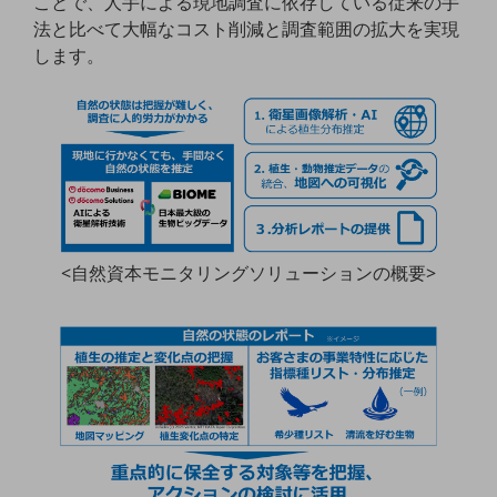
ことで、人手による現地調査に依存している従来の手
教育
法と比べて大幅なコスト削減と調査範囲の拡大を実現
します。
モビリティ
製造・建設業
小売業
キーワードで探す
モバイルTOP
法人向けスマホ・携帯に関する、
おすすめの機種、料金やサービスをご紹介
製品
<自然資本モニタリングソリューションの概要>
製品TOP
ビジネス向けスマートフォン
タフネススマートフォン
データ通信製品
ドコモケータイ
5G対応ホームルーター