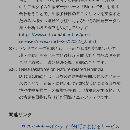
ダイバーシティ
のリアルタイム生物データベース「BiomeDB」を掛け
経営情報
合わせることで、生物多様性のモニタリングを支援する
経営情報TOP
ための広域かつ継続的な植生および生物の関連データ収
業績
集・分析手段の確立をめざしています。
(
https://www.ntt.com/about-us/press-
決算公告
releases/news/article/2025/0327_2.html
)
電子公告
※7：ランドスケープ戦略とは、一定の地域や空間において土
地・空間計画をベースに多様な人間活動と自然環境を総
基礎的電気通信役務損益明細表
合的に取扱い、課題解決を導く戦略のことです。
採用情報
※8：TNFD(Taskforce on Nature-related Financial
採用情報TOP
Disclosures)とは、自然関連財務情報開示タスクフォー
新卒採用
スのことで、企業・団体が自身の経済活動による自然環
境や生物多様性への影響を評価し、情報開示する枠組み
経験者採用
の構築を目指し取り組む国際イニシアティブです。
障がい者採用
人材育成制度
関連リンク
広告・協賛
広告
ネイチャーポジティブ分野におけるサービス