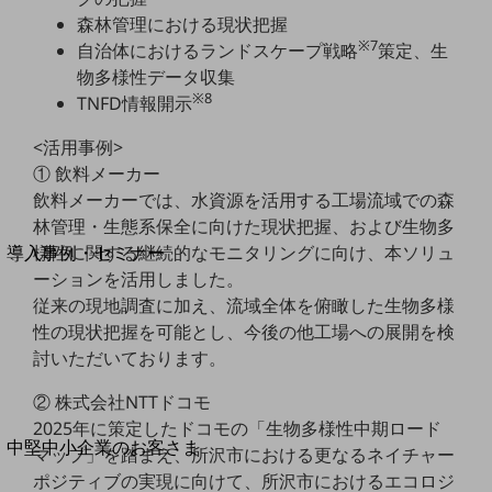
セキュリティ
森林管理における現状把握
運用保守・故障紛失サポート
※7
自治体におけるランドスケープ戦略
策定、生
物多様性データ収集
回線・ネットワーク
※8
TNFD情報開示
お手続き
<活用事例>
① 飲料メーカー
飲料メーカーでは、水資源を活用する工場流域での森
別ウィンドウで開きます
林管理・生態系保全に向けた現状把握、および生物多
サービスをご利用中のお客さま
様性に関する継続的なモニタリングに向け、本ソリュ
導入事例・セミナー
導入事例TOP
ーションを活用しました。
従来の現地調査に加え、流域全体を俯瞰した生物多様
最新の導入事例や注目の導入事例をご紹介します
性の現状把握を可能とし、今後の他工場への展開を検
セミナー
討いただいております。
開催・出展する各種セミナー、イベント情報をご紹介します
② 株式会社NTTドコモ
2025年に策定したドコモの「生物多様性中期ロード
別ウィンドウで開きます
中堅中小企業のお客さま
マップ」を踏まえ、所沢市における更なるネイチャー
NTTドコモビジネスウォッチ
ポジティブの実現に向けて、所沢市におけるエコロジ