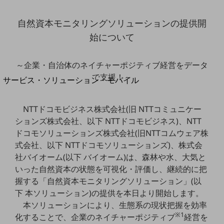
地域経済のさらなる活性化に取り組みます
自治体・地域社会との共創
自然資本モニタリングソリューションの提供開
LGPF(Local Government Platform)
始について
別ウィンドウで開きます
～企業・自治体のネイチャーポジティブ経営をデータ
で支援！～
サービス・ソリューション・モバイル
サービス・ソリューションTOP
NTTドコモビジネス株式会社(旧 NTTコミュニケー
DXに関する課題を解決する
サービス・ソリューションをご紹介
ションズ株式会社、以下 NTTドコモビジネス)、NTT
カテゴリーで探す
ドコモソリューションズ株式会社(旧NTTコムウェア株
カテゴリーで探すTOP
式会社、以下 NTTドコモソリューションズ)、株式会
社バイオーム(以下 バイオーム)は、森林や水、大気と
ネットワーク・モバイル
いった自然資本の状態を可視化・評価し、継続的に把
クラウド・データセンター
握する「自然資本モニタリングソリューション」(以
下 本ソリューション)の提供を本日より開始します。
電話・映像コミュニケーション
本ソリューションにより、生態系の現状把握を効率
セキュリティ
※1
化することで、企業のネイチャーポジティブ
経営を