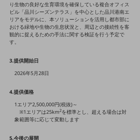
セキュリティ
り生物の良好な生育環境を確保している複合オフィス
ビル「品川シーズンテラス」を中心とした品川港南エ
その他のお悩みはこちら
リアをモデルに、本ソリューションを活用し都市部に
業界から見つける
おける緑地や生物の生息状況と、周辺との接続性を客
業界から見つけるTOP
観的に捉えるための手法に関する検証を行う予定で
製造業
す。
小売・卸売業
3.提供開始日
運輸業
2026年5月28日
建設業
地域産業
4.提供価格
その他の業界はこちら
ゲーム感覚で見つける
1エリア2,500,000円(税抜)～
ビジネスお悩み診断
2
※1エリアは25km
を標準とし、超える場合は対
NTTドコモビジネス
象範囲等に応じて変動します
オンラインショップ
モバイル・ICTサービスをオンラインで
5.今後の展開
相談・申し込みができるバーチャルショップ