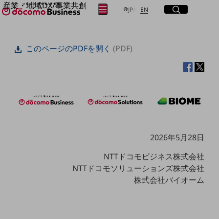
産業・地域DX/事業共創
サイト内検索
開く
日本語
English
メニュー
開く
JP
EN
OPEN HUB for Plural Futures
自律・分散・協調型社会の実現を目指し、
フリーワードを入力して探す
「社会可能性」を探究・実装する事業共創エコシステムです。
このページのPDFを開く
(PDF)
OPEN HUB for Plural Futuresとは
イベント/ウェビナー
検索する
記事コンテンツ
プレイヤー(カタリスト/パートナー企業)
事例
Smart World
フリーワードでNTTドコモビジネスの
取り組みを検索
産業・地域DXプラットフォーマーとして
企業と地域が持続成長する社会を目指します
Smart City
2026年5月28日
Smart Education
Smart Healthcare
NTTドコモビジネス株式会社
Smart Industry
NTTドコモソリューションズ株式会社
Smart Mobility
Smart Worksite
株式会社バイオーム
生成AI(Generative AI)
地域の取り組み
地域社会を支える皆さまと地域課題の解決や