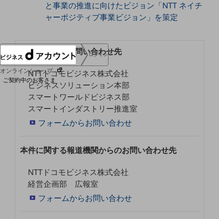
と事業の推進に向けたビジョン「NTT ネイチ
協賛
ャーポジティブ事業ビジョン」を策定
NTTドコモグループ
本件に関するお問い合わせ先
ログイン
オンラインショップ
NTTドコモビジネス株式会社
ご契約中のお客さま
ビジネスソリューション本部
スマートワールドビジネス部
サービス別サポート情報
スマートインダストリー推進室
フォームからお問い合わせ
本件に関する報道機関からのお問い合わせ先
ご契約中サービスの一元管理
NTTドコモビジネス株式会社
経営企画部 広報室
フォームからお問い合わせ
Web明細(ビリングステーション)