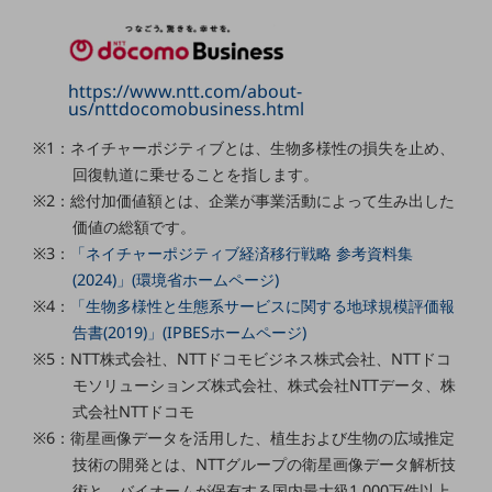
グループ会社
会社案内パンフレット
ニュースルーム
https://www.ntt.com/about-
ニュースルームTOP
us/nttdocomobusiness.html
ニュースリリース
※1：ネイチャーポジティブとは、生物多様性の損失を止め、
地域からの発表
回復軌道に乗せることを指します。
※2：総付加価値額とは、企業が事業活動によって生み出した
重要なお知らせ
価値の総額です。
※3：
「ネイチャーポジティブ経済移行戦略 参考資料集
お知らせ
(2024)」(環境省ホームページ)
社外からの評価実績
※4：
「生物多様性と生態系サービスに関する地球規模評価報
サステナビリティ
告書(2019)」(IPBESホームページ)
サステナビリティTOP
※5：NTT株式会社、NTTドコモビジネス株式会社、NTTドコ
NTTドコモビジネスグループのサステナビリティ
モソリューションズ株式会社、株式会社NTTデータ、株
式会社NTTドコモ
サステナビリティ基本方針
※6：衛星画像データを活用した、植生および生物の広域推定
サステナビリティレポート
技術の開発とは、NTTグループの衛星画像データ解析技
術と、バイオームが保有する国内最大級1,000万件以上