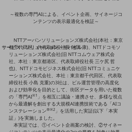
地域経済のさらなる活性化に取り組みます
自治体・地域社会との共創
LGPF(Local Government Platform)
～複数の専門AIによる、イベント企画、サイネージコ
ンテンツの表示最適化を検証～
別ウィンドウで開きます
NTTアーバンソリューションズ株式会社(本社：東京
サービス・ソリューション・モバイル
都千代田区、代表取締役社長 池田 康)、NTTドコモソ
サービス・ソリューションTOP
リューションズ株式会社(旧 NTTコムウェア株式会
社、本社：東京都港区、代表取締役社長 三ケ尻 哲
DXに関する課題を解決する
也)、NTTドコモビジネス株式会社(旧 NTTコミュニケ
サービス・ソリューションをご紹介
ーションズ株式会社、本社：東京都千代田区、代表取
カテゴリーで探す
カテゴリーで探すTOP
締役社長 小島 克重)の3社は、ビル運営管理の高度化
および効率化を目的として、街区データを用いた複数
ネットワーク・モバイル
※1
の「専門AI
」を相互に議論・連携させ、多様な視点
から最適解を創出する大規模AI連携技術である「AIコ
クラウド・データセンター
®※2
ンステレーション
」を活用した実証(以下「本実
電話・映像コミュニケーション
証」)を実施しました。
本実証では、①イベント企画案の検討、②サイネー
セキュリティ