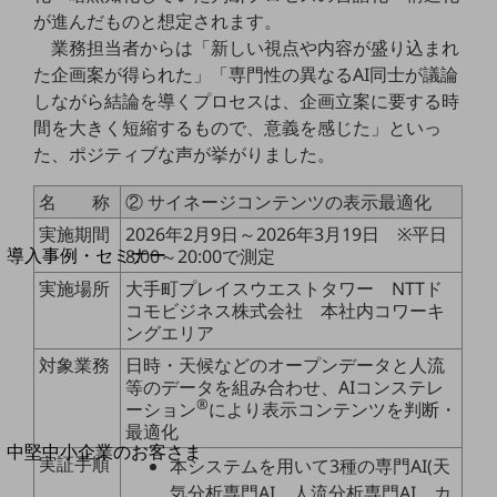
セキュリティ
が進んだものと想定されます。
運用保守・故障紛失サポート
業務担当者からは「新しい視点や内容が盛り込まれ
た企画案が得られた」「専門性の異なるAI同士が議論
回線・ネットワーク
しながら結論を導くプロセスは、企画立案に要する時
お手続き
間を大きく短縮するもので、意義を感じた」といっ
た、ポジティブな声が挙がりました。
名 称
② サイネージコンテンツの表示最適化
別ウィンドウで開きます
サービスをご利用中のお客さま
実施期間
2026年2月9日～2026年3月19日 ※平日
導入事例・セミナー
8:00～20:00で測定
導入事例TOP
実施場所
大手町プレイスウエストタワー NTTド
コモビジネス株式会社 本社内コワーキ
最新の導入事例や注目の導入事例をご紹介します
ングエリア
セミナー
対象業務
日時・天候などのオープンデータと人流
開催・出展する各種セミナー、イベント情報をご紹介します
等のデータを組み合わせ、AIコンステレ
®
ーション
により表示コンテンツを判断・
最適化
別ウィンドウで開きます
中堅中小企業のお客さま
実証手順
本システムを用いて3種の専門AI(天
NTTドコモビジネスウォッチ
気分析専門AI、人流分析専門AI、カ