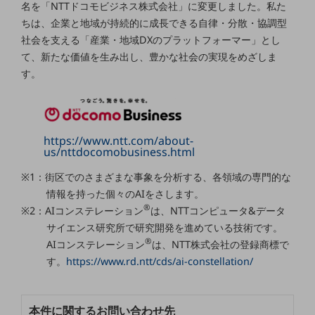
グループ会社
名を「NTTドコモビジネス株式会社」に変更しました。私た
ちは、企業と地域が持続的に成長できる自律・分散・協調型
会社案内パンフレット
社会を支える「産業・地域DXのプラットフォーマー」とし
ニュースルーム
て、新たな価値を生み出し、豊かな社会の実現をめざしま
ニュースルームTOP
す。
ニュースリリース
地域からの発表
重要なお知らせ
https://www.ntt.com/about-
us/nttdocomobusiness.html
お知らせ
※1：街区でのさまざまな事象を分析する、各領域の専門的な
社外からの評価実績
情報を持った個々のAIをさします。
サステナビリティ
®
※2：AIコンステレーション
は、NTTコンピュータ&データ
サステナビリティTOP
サイエンス研究所で研究開発を進めている技術です。
®
NTTドコモビジネスグループのサステナビリティ
AIコンステレーション
は、NTT株式会社の登録商標で
す。
https://www.rd.ntt/cds/ai-constellation/
サステナビリティ基本方針
サステナビリティレポート
本件に関するお問い合わせ先