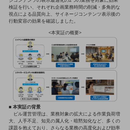
ジコンテンツの表示最適化の2つの業務を対象に効果
5G
検証を行い、それぞれ企画業務時間の削減・多角的な
視点による品質向上、サイネージコンテンツ表示後の
IoT
行動変容の効果を確認しました。
AI
<本実証の概要>
データ利活用
運用管理
業務支援・マーケティング
災害対策・BCP
課題・ニーズで探す
課題・ニーズで探すTOP
コミュニケーション・情報共有
マーケティング
■ 本実証の背景
業務効率化
ビル運営管理は、業務対象の拡大による作業負荷増
大、人手不足、知見の属人化・暗黙知化など、多くの
災害対策
課題を抱えており、さらなる業務の高度化および効率