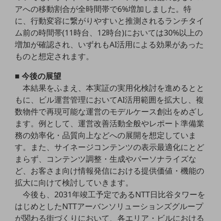
セキュリティ
アへの移動割合が全時間帯で6%増加しました。特
に、行動変容に繋がりやすいと推測されるランチタイ
その他のお悩みはこちら
ム前の時間帯(11時台、12時台)においては30%以上の
業界から見つける
業界から見つけるTOP
増加が確認され、いずれもAI活用による効果があった
ものと想定されます。
製造業
■ 今後の展望
小売・卸売業
本結果をふまえ、本実証の実用化検討を進めるとと
運輸業
もに、ビル運営管理においてAI活用範囲を拡大し、複
数物件で再現可能な運営のモデルケース創出をめざし
建設業
ます。例として、運営改善活動全般やレポート準備業
務の効率化・品質向上などへの展開を想定していま
地域産業
す。また、サイネージコンテンツの表示最適化にとど
その他の業界はこちら
まらず、コンテンツ調整・生成やパーソナライズな
ゲーム感覚で見つける
ど、お客さま向け情報発信における提供価値・機能の
ビジネスお悩み診断
NTTドコモビジネス
拡大に向けて検討していきます。
オンラインショップ
今後も、2031年竣工予定であるNTT日比谷タワーを
はじめとしたNTTアーバンソリューションズグループ
モバイル・ICTサービスをオンラインで
が関わる街づくりにおいて、各エリア・ビルにおける
相談・申し込みができるバーチャルショップ