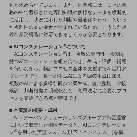
化が求められています。また、同業務には「日々の業
職場環境整備
務の中で蓄積された専門知識や多様なデータを横断的
地域共創・地方創生
に活用し、状況に応じた判断や最適化を行う」といっ
た複雑性の高い要素が含まれているため、こうした複
セキュリティ対策
雑な業務構造に対応できるしくみが必要となります。
遠隔監視
®
■ AIコンステレーション
について
顧客体験（CX）改善
®
AIコンステレーション
は、複数の専門性・役割を
持つAIエージェントを組み合わせ、生成・評価・補完
自動化・省電化
を行いながら、検討プロセス全体を支援するAI活用ア
人材不足解消
プローチです。単一の生成AIによる回答生成に加え、
業種・業態で探す
複数のAIによる多様な観点の案生成、論点整理、比較
業種・業態で探すTOP
検討、判断根拠の明確化など、意思決定に必要なプロ
自治体
セスを支援できる点が特徴です。
一次産業
■ 本実証の概要・成果
NTTアーバンソリューションズグループの街区運営
医療・介護
において収集した街区データと、AIコンステレーショ
観光
®
ン
を用いた実証システム(以下「本システム」)を構