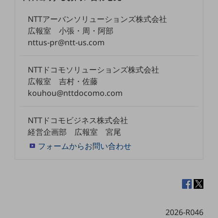
ダイバーシティ
経営情報
NTTアーバンソリューションズ株式会社
経営情報TOP
広報室 小張・周・阿部
nttus-pr@ntt-us.com
業績
決算公告
NTTドコモソリューションズ株式会社
電子公告
広報室 吉村・佐藤
kouhou@nttdocomo.com
基礎的電気通信役務損益明細表
採用情報
採用情報TOP
NTTドコモビジネス株式会社
経営企画部 広報室 宮尾
新卒採用
フォームからお問い合わせ
経験者採用
障がい者採用
人材育成制度
広告・協賛
広告
2026-R046