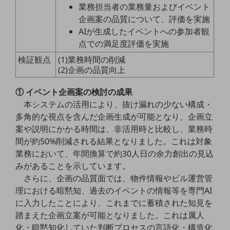
業務担当者の業務量およびイベント
通信モジュール製品
企画案の品質について、評価を実施
AIが生成したイベントへの参加者観
衛星携帯電話
点での満足度評価を実施
IOT完了済みメーカーブランド製品
検証観点
(1)業務時間の削減
料金
(2)企画の品質向上
料金TOP
① イベント企画案の検討の成果
ドコモBiz データ無制限 ドコモ MAX ドコモ mini ドコモBiz かけ放題
本システムの活用により、抜け漏れの少ない構成・
ケータイプラン
多角的な視点を含んだ企画生成が可能となり、企画立
案や説明にかかる時間は、非活用時と比較し、業務時
5Gデータプラス
間が約50%削減される結果となりました。これは対象
業務において、年間換算で約30人日の余力創出の見込
データプラス
みがあることを示しています。
IoT向け回線料金
さらに、企画の品質面では、物件情報やビル運営管
理における暗黙知、過去のイベントの情報等を専門AI
home5Gプラン
モバイルサービス
に入力したことにより、これまでに蓄積された知見を
端末の一元管理
踏まえた企画立案が可能となりました。これは属人
化・暗黙知化していた判断プロセスの言語化・構造化