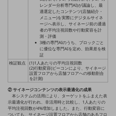
ビジネスお役立ち情報
レンダー分析専門AI)が議論し、最
旬な話題やお役立ち資料などDXの課題を
適選定したコンテンツ(店舗紹介・
解決するヒントをお届けする記事サイト
メニュー)を実際にデジタルサイネ
新着記事
ージへ表示し、サイネージ前の通過
お役立ち資料ダウンロード
者の平均注視回数や行動変容を計
トレンド記事特集
IT用語集
測・評価
中堅中小企業向け
3種の専門AIのうち、ブロックごと
サービス・ソリューション
に優位な専門AIを定め、効果差を検
証
課題やニーズに合ったサービスをご紹介し、
中堅中小企業のビジネスをサポート！
検証観点
(1)1人あたりの平均注視回数
お悩みから見つける
(2)行動変容(ビーコンにより、サイネージ
お悩みから見つけるTOP
設置フロアから店舗フロアへの移動割合
を計測)
ネットワーク
② サイネージコンテンツの表示最適化の成果
モバイル・音声
本システムの活用により、ターゲットをふまえた表
バックオフィス
示最適化が行われ、非活用時と比較し、1人あたりの
平均注視回数が4%増加しました。また、行動変容に
リモート・ハイブリッドワーク
ついても、サイネージ設置フロアから店舗のあるフロ