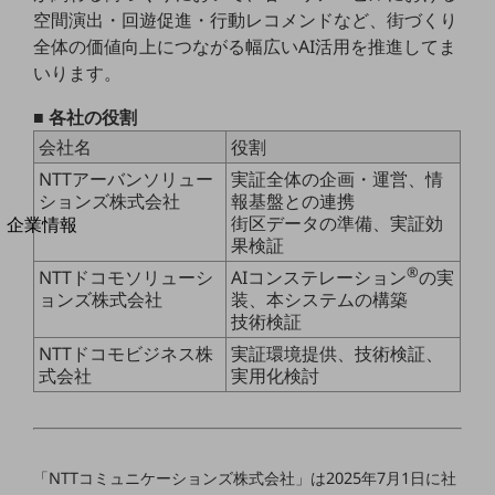
空間演出・回遊促進・行動レコメンドなど、街づくり
法人向けモバイルトップ
はじめての方へ
全体の価値向上につながる幅広いAI活用を推進してま
サービス・商品を探す
いります。
新規会員登録/ログインはこちら
100回線以上のお問い合わせ・お見積りはこちら
■ 各社の役割
会社名
役割
NTTアーバンソリュー
実証全体の企画・運営、情
ションズ株式会社
報基盤との連携
別ウィンドウで開きます
街区データの準備、実証効
企業情報
果検証
企業情報TOP
®
会社案内
NTTドコモソリューシ
AIコンステレーション
の実
会社案内TOP
ョンズ株式会社
装、本システムの構築
技術検証
組織
NTTドコモビジネス株
実証環境提供、技術検証、
式会社
実用化検討
沿革
社長からのご挨拶
事業拠点
「NTTコミュニケーションズ株式会社」は2025年7月1日に社