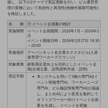
築し、以下の2テーマで実証実験を行い、ビル運営管
教育
理の実務において有効性と再現性(他物件展開可能性)
モビリティ
を検証しました。
製造・建設業
名 称
① イベント企画案の検討
小売業
実施期間
イベント企画期間：2026年1月～2026年2
キーワードで探す
月
モバイルTOP
イベント開催日時：2026年2月27日 18:30
～20:00
法人向けスマホ・携帯に関する、
実施場所
アーバンネット名古屋ネクスタビル(入居
おすすめの機種、料金やサービスをご紹介
者専用ワーカーズラウンジ)
製品
製品TOP
対象業務
顧客満足度向上を目的としたイベント企
画(企画立案、説明資料作成・説明)
ビジネス向けスマートフォン
実証手順
本システムを用いて3種の専門AI(イ
タフネススマートフォン
ベント情報専門AI、ワーカーニーズ
専門AI、ビル施設情報専門AI)が議論
データ通信製品
し、まとめAIにより意見を集約して
ドコモケータイ
オフィスワーカー向けイベント企画
案を生成し、イベントを実施
5G対応ホームルーター