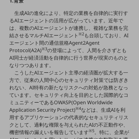
1.背景
5G
生成AIの進化により、特定の業務を自律的に実行す
IoT
るAIエージェントの活用が広がっています。近年で
は、複数のAIエージェントが連携し、複雑な業務を完
AI
※2
結させるマルチAIエージェント
も台頭しており、AI
データ利活用
エージェント間の通信規格Agent2Agent
※3
Protocol(A2A)
の登場によって、人間を介さずとも
運用管理
AI同士が経済活動を自律的に行う世界が現実のものと
業務支援・マーケティング
なりつつあります。
こうしたAIエージェント主導の経済圏が拡大する一
災害対策・BCP
方で、従来の人間中心のセキュリティ対策では防ぎき
課題・ニーズで探す
課題・ニーズで探すTOP
れない、AI特有の新たなリスクへの対処が急務となっ
ています。セキュリティ向上を目的とした国際的なコ
コミュニケーション・情報共有
ミュニティーであるOWASP(Open Worldwide
※4
マーケティング
Application Security Project)
などは、生成AIを利
用するアプリケーションの代表的なセキュリティリス
業務効率化
クとして、過剰な権限を与えられたAIの不正動作や、
※5
機密情報の漏えいを報告しています
。特に、企業が
災害対策