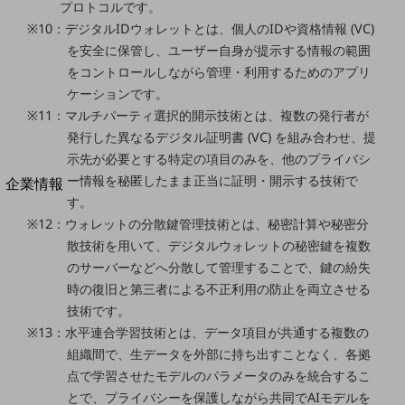
プロトコルです。
法人向けモバイルトップ
※10：デジタルIDウォレットとは、個人のIDや資格情報 (VC)
はじめての方へ
サービス・商品を探す
を安全に保管し、ユーザー自身が提示する情報の範囲
新規会員登録/ログインはこちら
をコントロールしながら管理・利用するためのアプリ
100回線以上のお問い合わせ・お見積りはこちら
ケーションです。
※11：マルチパーティ選択的開示技術とは、複数の発行者が
発行した異なるデジタル証明書 (VC) を組み合わせ、提
示先が必要とする特定の項目のみを、他のプライバシ
別ウィンドウで開きます
ー情報を秘匿したまま正当に証明・開示する技術で
企業情報
す。
企業情報TOP
会社案内
※12：ウォレットの分散鍵管理技術とは、秘密計算や秘密分
会社案内TOP
散技術を用いて、デジタルウォレットの秘密鍵を複数
のサーバーなどへ分散して管理することで、鍵の紛失
組織
時の復旧と第三者による不正利用の防止を両立させる
沿革
技術です。
※13：水平連合学習技術とは、データ項目が共通する複数の
社長からのご挨拶
組織間で、生データを外部に持ち出すことなく、各拠
点で学習させたモデルのパラメータのみを統合するこ
事業拠点
とで、プライバシーを保護しながら共同でAIモデルを