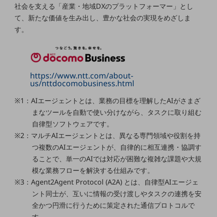
ビジネスお役立ち情報
社会を支える「産業・地域DXのプラットフォーマー」とし
て、新たな価値を生み出し、豊かな社会の実現をめざしま
旬な話題やお役立ち資料などDXの課題を
解決するヒントをお届けする記事サイト
す。
新着記事
お役立ち資料ダウンロード
トレンド記事特集
IT用語集
中堅中小企業向け
https://www.ntt.com/about-
us/nttdocomobusiness.html
サービス・ソリューション
※1：AIエージェントとは、業務の目標を理解したAIがさまざ
課題やニーズに合ったサービスをご紹介し、
まなツールを自動で使い分けながら、タスクに取り組む
中堅中小企業のビジネスをサポート！
お悩みから見つける
自律型ソフトウェアです。
お悩みから見つけるTOP
※2：マルチAIエージェントとは、異なる専門領域や役割を持
つ複数のAIエージェントが、自律的に相互連携・協調す
ネットワーク
ることで、単一のAIでは対応が困難な複雑な課題や大規
モバイル・音声
模な業務フローを解決する仕組みです。
※3：Agent2Agent Protocol (A2A) とは、自律型AIエージェ
バックオフィス
ント同士が、互いに情報の受け渡しやタスクの連携を安
リモート・ハイブリッドワーク
全かつ円滑に行うために策定された通信プロトコルで
す。