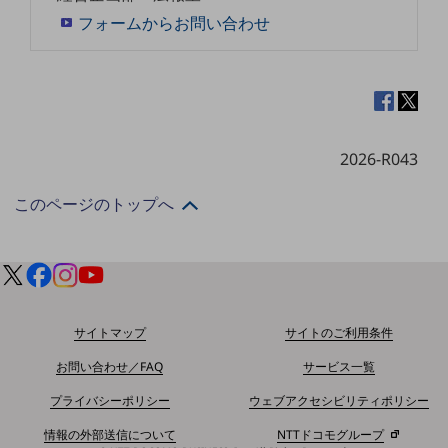
ダイバーシティ
フォームからお問い合わせ
経営情報
経営情報TOP
業績
決算公告
2026-R043
電子公告
基礎的電気通信役務損益明細表
このページのトップへ
採用情報
採用情報TOP
新卒採用
経験者採用
サイトマップ
サイトのご利用条件
障がい者採用
お問い合わせ／FAQ
サービス一覧
人材育成制度
プライバシーポリシー
ウェブアクセシビリティポリシー
広告・協賛
広告
情報の外部送信について
NTTドコモグループ