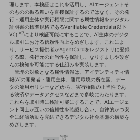
理します。本検証はこれを活用し、AIエージェントそ
教育
のものの振る舞いを直接保証するのではなく、その発
モビリティ
行・運用主体や実行権限に関する属性情報をデジタル
証明書の標準規格であるVerifiable Credentials(以下
製造・建設業
※7
VC)
により検証可能にすることで、AI主体のデジタ
小売業
ル取引における信頼性向上をめざします。これによ
キーワードで探す
り、サービス提供者がAgentCardをレジストリに登録
モバイルTOP
する際、発行元の正当性を保証し、なりすましや改ざ
法人向けスマホ・携帯に関する、
んの検知を可能にする仕組みを実装します。
おすすめの機種、料金やサービスをご紹介
管理の対象となる属性情報は、アイデンティティ情
製品
報(AIの開発者・運用主体、運用環境の所在国、デー
製品TOP
タの流用ポリシーなど)から、実行権限の正当性であ
ビジネス向けスマートフォン
る決済やデータアクセスなどまで多岐にわたります。
これらを取引時に検証可能にすることで、AIエージェ
タフネススマートフォン
ント同士が互いの信頼性を確認し合い、自律的かつ安
データ通信製品
全に経済活動を完結できるデジタル社会基盤の構築を
めざします。
ドコモケータイ
5G対応ホームルーター