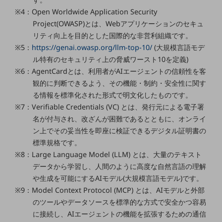
セキュリティ
※4：Open Worldwide Application Security
その他のお悩みはこちら
Project(OWASP)とは、Webアプリケーションのセキュ
業界から見つける
リティ向上を目的とした国際的な非営利組織です。
業界から見つけるTOP
※5：
https://genai.owasp.org/llm-top-10/
(大規模言語モデ
ル特有のセキュリティ上の脅威ワースト10を定義)
製造業
※6：AgentCardとは、利用者がAIエージェントの信頼性を客
小売・卸売業
観的に判断できるよう、その機能・制約・安全性に関す
る情報を標準化された形式で明文化したものです。
運輸業
※7：Verifiable Credentials (VC) とは、発行元による電子署
建設業
名が付与され、改ざんが困難であるとともに、オンライ
ン上でその妥当性を即座に検証できるデジタル証明書の
地域産業
標準規格です。
その他の業界はこちら
※8：Large Language Model (LLM) とは、大量のテキスト
ゲーム感覚で見つける
データから学習し、人間のように高度な自然言語の理解
ビジネスお悩み診断
や生成を可能にするAIモデル(大規模言語モデル)です。
NTTドコモビジネス
※9：Model Context Protocol (MCP) とは、AIモデルと外部
オンラインショップ
のツールやデータソースを標準的な方式で安全かつ容易
モバイル・ICTサービスをオンラインで
に接続し、AIエージェントの機能を拡張するための通信
相談・申し込みができるバーチャルショップ