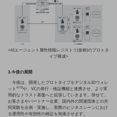
通信モジュール製品
衛星携帯電話
IOT完了済みメーカーブランド製品
料金
料金TOP
ドコモBiz データ無制限 ドコモ MAX ドコモ mini ドコモBiz かけ放題
<AIエージェント属性情報レジストリ(仮称)のプロトタ
イプ構成>
ケータイプラン
5Gデータプラス
3.今後の展開
データプラス
今後は、開発したプロトタイプをデジタルIDウォレ
※10
IoT向け回線料金
ット
や、VCの発行・検証機能と連携させ、より実
用的なトラスト基盤へと拡張していきます。併せて、
home5Gプラン
お客さまやパートナー企業、国内外の関連団体との共
モバイルサービス
同実験を企画・実施し、実際のビジネスシーンにおけ
端末の一元管理
る運用性や有効性の検証を加速させます。