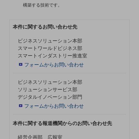
グループ会社
構築する技術です。
会社案内パンフレット
ニュースルーム
ニュースルームTOP
本件に関するお問い合わせ先
ニュースリリース
ビジネスソリューション本部
スマートワールドビジネス部
地域からの発表
スマートインダストリー推進室
重要なお知らせ
フォームからお問い合わせ
お知らせ
ビジネスソリューション本部
社外からの評価実績
ソリューションサービス部
サステナビリティ
サステナビリティTOP
デジタルイノベーション部門
フォームからお問い合わせ
NTTドコモビジネスグループのサステナビリティ
サステナビリティ基本方針
本件に関する報道機関からのお問い合わせ先
サステナビリティレポート
経営企画部 広報室