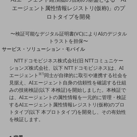
地域経済のさらなる活性化に取り組みます
エージェント属性情報レジストリ(仮称)」のプ
自治体・地域社会との共創
LGPF(Local Government Platform)
ロトタイプを開発
別ウィンドウで開きます
〜検証可能なデジタル証明書(VC)によりAIのデジタル
トラストを担保〜
サービス・ソリューション・モバイル
サービス・ソリューションTOP
NTTドコモビジネス株式会社(旧 NTTコミュニケー
DXに関する課題を解決する
ションズ株式会社、以下 NTTドコモビジネス)は、AI
サービス・ソリューションをご紹介
※1
エージェント
同士が自律的に取引や連携する社会を
カテゴリーで探す
見据え、AIエージェント自身の信頼性を確認する仕組
カテゴリーで探すTOP
みの技術検証(以下 本検証)を開始しました。本検証で
ネットワーク・モバイル
は、AIエージェントの属性情報を一元的に管理・検証
するAIエージェント属性情報レジストリ(仮称)のプロ
クラウド・データセンター
トタイプ(以下 本プロトタイプ)を開発し、その有効性
を検証します。
電話・映像コミュニケーション
セキュリティ