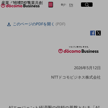
産業・地域DX/事業共創
サイト内検索
開く
日本語
English
メニュー
開く
JP
EN
OPEN HUB for Plural Futures
自律・分散・協調型社会の実現を目指し、
フリーワードを入力して探す
「社会可能性」を探究・実装する事業共創エコシステムです。
このページのPDFを開く
(PDF)
OPEN HUB for Plural Futuresとは
イベント/ウェビナー
検索する
記事コンテンツ
プレイヤー(カタリスト/パートナー企業)
事例
Smart World
フリーワードでNTTドコモビジネスの
取り組みを検索
産業・地域DXプラットフォーマーとして
企業と地域が持続成長する社会を目指します
Smart City
2026年5月12日
Smart Education
Smart Healthcare
NTTドコモビジネス株式会社
Smart Industry
Smart Mobility
Smart Worksite
生成AI(Generative AI)
地域の取り組み
地域社会を支える皆さまと地域課題の解決や
AIエージェント経済圏の信頼の基盤となる「AI