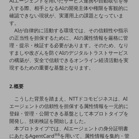
AIエージェントを用いたサービス連携や自動取引を導
職場環境整備
入する際、相手となるAIの開発主体や権限を客観的に
確認できない現状が、実運用上の課題となっていま
地域共創・地方創生
す。
セキュリティ対策
AIが自律的に活動する環境では、その信頼性や指示
の正当性を担保するために、AIの属性情報を厳格に管
遠隔監視
理・提示・検証する必要があります。そのため、なり
顧客体験（CX）改善
すましや改ざんを防ぐAIのデジタルトラストサービス
の構築が、安全で信頼できるオンライン経済活動を実
自動化・省電化
現するための重要な基盤となります。
人材不足解消
業種・業態で探す
2.概要
業種・業態で探すTOP
自治体
こうした背景を踏まえ、NTTドコモビジネスは、AI
エージェントの信頼性を担保する属性情報を一元的に
一次産業
登録・管理・公開できる基盤として本プロトタイプを
開発し、技術検証を開始しました。
医療・介護
本プロトタイプでは、AIエージェントの身分証明書
観光
※6
にあたるAgentCard
を用いて、属性情報を集約・管