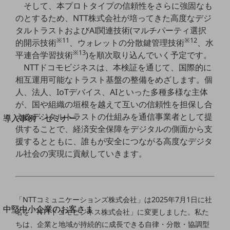
セキュリティ
そして、本プロトタイプの信頼性をさらに強固なも
のとするため、NTT株式会社が培ってきた高度なデジ
運用保守・故障紛失サポート
タルトラストおよびAI関連技術(マルチパーティ選択
回線・ネットワーク
※11
※12
的開示技術
、ウォレットの分散鍵管理技術
、水
お手続き
※13
平連合学習技術
)を順次取り込んでいく予定です。
NTTドコモビジネスは、本検証を通じて、国際的に
相互運用可能なトラスト基盤の整備をめざします。個
人、法人、IoTデバイス、AIといった多種多様な主体
が、国や組織の垣根を越えて互いの信頼性を担保し合
別ウィンドウで開きます
サービスをご利用中のお客さま
えるデジタルトラストの仕組みを通信事業者として提
導入事例・セミナー
供することで、経済安全保障をデジタルの側面から支
導入事例TOP
援するとともに、誰もが安全につながる高度なデジタ
最新の導入事例や注目の導入事例をご紹介します
ル社会の実現に貢献していきます。
セミナー
開催・出展する各種セミナー、イベント情報をご紹介します
「NTTコミュニケーションズ株式会社」は2025年7月1日に社
別ウィンドウで開きます
中堅中小企業のお客さま
名を「NTTドコモビジネス株式会社」に変更しました。私た
NTTドコモビジネスウォッチ
ちは、企業と地域が持続的に成長できる自律・分散・協調型