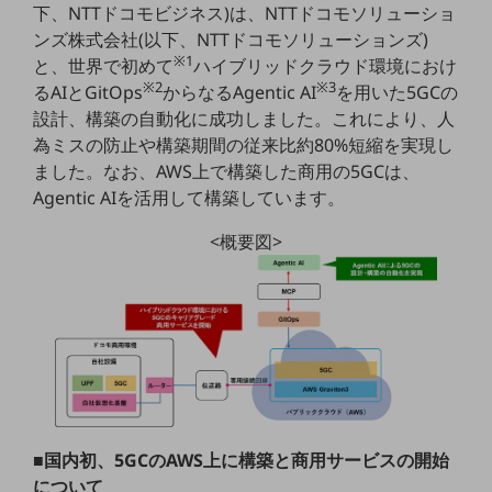
下、NTTドコモビジネス)は、NTTドコモソリューショ
5G
ンズ株式会社(以下、NTTドコモソリューションズ)
IoT
※1
と、世界で初めて
ハイブリッドクラウド環境におけ
※2
※3
るAIとGitOps
からなるAgentic AI
を用いた5GCの
AI
設計、構築の自動化に成功しました。これにより、人
データ利活用
為ミスの防止や構築期間の従来比約80%短縮を実現し
ました。なお、AWS上で構築した商用の5GCは、
運用管理
Agentic AIを活用して構築しています。
業務支援・マーケティング
<概要図>
災害対策・BCP
課題・ニーズで探す
課題・ニーズで探すTOP
コミュニケーション・情報共有
マーケティング
業務効率化
■国内初、5GCのAWS上に構築と商用サービスの開始
災害対策
について