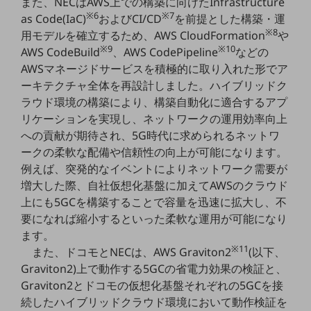
また、NECはAWS上での構築に向けたInfrastructure
教育
※6
※7
as Code(IaC)
およびCI/CD
を前提とした構築・運
※8
用モデルを確立するため、AWS CloudFormation
や
モビリティ
※9
※10
AWS CodeBuild
、AWS CodePipeline
などの
製造・建設業
AWSマネージドサービスを積極的に取り入れた形でア
ーキテクチャ全体を再設計しました。ハイブリッドク
小売業
キーワードで探す
ラウド環境の構築により、構築自動化に適合するアプ
モバイルTOP
リケーションを実現し、ネットワークの運用効率向上
への貢献が期待され、5G時代に求められるネットワ
法人向けスマホ・携帯に関する、
ークの柔軟な配備や信頼性の向上が可能になります。
おすすめの機種、料金やサービスをご紹介
製品
例えば、突発的なイベントによりネットワーク需要が
製品TOP
増大した際、自社仮想化基盤に加えてAWSのクラウド
上にも5GCを構築することで容量を迅速に拡大し、不
ビジネス向けスマートフォン
要になれば縮小するといった柔軟な運用が可能になり
タフネススマートフォン
ます。
※11
また、ドコモとNECは、AWS Graviton2
(以下、
データ通信製品
Graviton2)上で動作する5GCの省電力効果の検証と、
ドコモケータイ
Graviton2とドコモの仮想化基盤それぞれの5GCを接
続したハイブリッドクラウド環境において動作検証を
5G対応ホームルーター