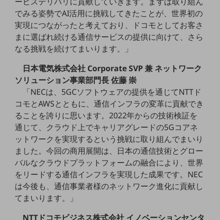
ービスデリバリに貢献していきます。まずは取り組ん
セキュリティ
でみる姿勢でAI活用に挑戦してきたことが、世界初の
その他のお悩みはこちら
実現につながったと考えており、ドコモとしてお客さ
業界から見つける
まに選ばれ続ける通信サービスの提供に向けて、さら
業界から見つけるTOP
なる挑戦を続けてまいります。」
製造業
日本電気株式会社 Corporate SVP 兼 ネットワーク
ソリューション事業部門長 佐藤 崇
小売・卸売業
「NECは、5GCソフトウェアの提供を通じてNTTド
運輸業
コモとAWSとともに、通信インフラの変革に貢献でき
ることを誇りに思います。2022年からの技術検証を
建設業
通じて、クラウド上でキャリアグレードの5Gコアネ
地域産業
ットワークを実現するという挑戦に取り組んでまいり
ました。今回の商用展開は、日本の通信技術とグロー
その他の業界はこちら
ゲーム感覚で見つける
バルなクラウドプラットフォームの融合により、世界
ビジネスお悩み診断
をリードする通信インフラを実現した成果です。NEC
NTTドコモビジネス
は今後も、通信事業者様のネットワーク進化に貢献し
オンラインショップ
てまいります。」
モバイル・ICTサービスをオンラインで
NTTドコモビジネス株式会社 イノベーションセンタ
相談・申し込みができるバーチャルショップ