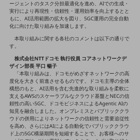
ビジネスお役立ち情報
ージェントのタスク分担最適化を進め、AIでの生成・
実行により再現性・信頼性・運用効率を向上するとと
旬な話題やお役立ち資料などDXの課題を
もに、AI活用範囲の拡大を図り、5GC運用の完全自動
解決するヒントをお届けする記事サイト
新着記事
化に向けた取り組みを加速します。
お役立ち資料ダウンロード
トレンド記事特集
本取り組みに関する各社のコメントは以下の通りで
IT用語集
す。
中堅中小企業向け
サービス・ソリューション
株式会社NTTドコモ 執行役員 コアネットワークデ
ザイン部長 平口 暢子
課題やニーズに合ったサービスをご紹介し、
中堅中小企業のビジネスをサポート！
「本取り組みは、ドコモがめざすネットワークの高
お悩みから見つける
度化を大きく前進させるものです。ドコモ主導の全体
お悩みから見つけるTOP
構想のもと、AI活用を含む先進的な取り組みを柔軟に
支えるAWSのスケーラブルなクラウド基盤とNECの信
ネットワーク
頼性の高い5GC、ドコモビジネスによるAgentic AIの
モバイル・音声
知見を融合しました。オンプレミスとパブリッククラ
ウドの併用によりネットワークの信頼性と需要追従性
バックオフィス
を高め、さらにはAIによる自動化でパブリッククラウ
リモート・ハイブリッドワーク
ド上の5GC構築期間を短縮することで、お客様へのサ