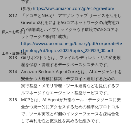
です。
(参考)
https://aws.amazon.com/jp/ec2/graviton/
※12：「ドコモとNECが、アマゾン ウェブ サービスを活用し
料金分析(ご利用料金管理サービス)
Graviton2利用による5Gコアネットワークの消費電力
Web明細(My docomo)
の7割削減とハイブリッドクラウド環境での5Gコアネ
個人のお客さま
ットワークの動作に成功」
NTTドコモ
https://www.docomo.ne.jp/binary/pdf/corporate/te
OCNなど
chnology/rd/topics/2022/topics_220929_00.pdf
工事・故障情報
※13：Gitリポジトリとは、ファイルやディレクトリの変更履
お客さまサポートサイト
歴を保存・管理するデータベースシステムです。
SDPFナレッジセンター
※14：Amazon Bedrock AgentCoreとは、AIエージェントを
安全かつ大規模に構築・デプロイ・運用するための、
NTTドコモ 通信障害情報
実行基盤・メモリ管理・ツール連携などを提供するフ
ルマネージドなエージェント基盤サービスです。
※15：MCPとは、AI Agentが外部ツール・データソースに安
全かつ統一的にアクセスするための標準化プロトコル
で、ツール実装とAI側のインターフェースを疎結合化
して再利用性と拡張性を高める仕組みです。