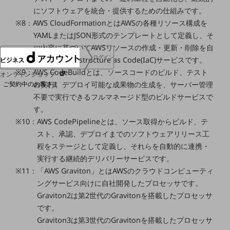
協賛
にソフトウェアを統合・提供するための仕組みです。
NTTドコモグループ
※8：AWS CloudFormationとはAWSの各種リソース構成を
YAMLまたはJSON形式のテンプレートとして定義し、そ
の内容に基づいてAWSリソースの作成・更新・削除を自
ログイン
動で行うInfrastructure as Code(IaC)サービスです。
※9：AWS CodeBuildとは、ソースコードのビルド、テスト
オンラインショップ
ご契約中のお客さま
の実行、デプロイ可能な成果物の生成を、サーバー管理
不要で実行できるフルマネージド型のビルドサービスで
す。
サービス別サポート情報
※10：AWS CodePipelineとは、ソース取得からビルド、テ
スト、承認、デプロイまでのソフトウェアリリース工
程をステージとして定義し、それらを自動的に連携・
実行する継続的デリバリーサービスです。
ご契約中サービスの一元管理
※11：「AWS Graviton」とはAWSのクラウドコンピューティ
ングサービス向けに自社開発したプロセッサです。
Graviton2は第2世代のGravitonを搭載したプロセッサ
です。
Web明細(ビリングステーション)
Graviton3は第3世代のGravitonを搭載したプロセッサ