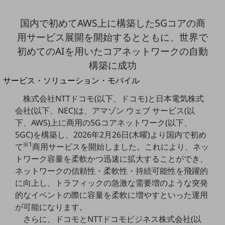
地域経済のさらなる活性化に取り組みます
自治体・地域社会との共創
国内で初めてAWS上に構築した5Gコアの商
LGPF(Local Government Platform)
用サービス展開を開始するとともに、世界で
初めてのAIを用いたコアネットワークの自動
別ウィンドウで開きます
構築に成功
サービス・ソリューション・モバイル
サービス・ソリューションTOP
株式会社NTTドコモ(以下、ドコモ)と日本電気株式
DXに関する課題を解決する
会社(以下、NEC)は、アマゾン ウェブ サービス(以
サービス・ソリューションをご紹介
下、AWS)上に商用の5Gコアネットワーク(以下、
カテゴリーで探す
5GC)を構築し、2026年2月26日(木曜)より国内で初め
カテゴリーで探すTOP
※1
て
商用サービスを開始しました。これにより、ネッ
トワーク容量を柔軟かつ迅速に拡大することができ、
ネットワーク・モバイル
ネットワークの信頼性・柔軟性・持続可能性を飛躍的
クラウド・データセンター
に向上し、トラフィックの急激な需要増のような突発
的なイベントの際に容量を柔軟に増やすといった運用
電話・映像コミュニケーション
が可能になります。
セキュリティ
さらに、ドコモとNTTドコモビジネス株式会社(以