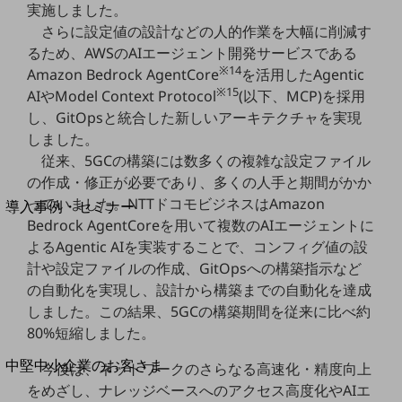
セキュリティ
実施しました。
さらに設定値の設計などの人的作業を大幅に削減す
運用保守・故障紛失サポート
るため、AWSのAIエージェント開発サービスである
回線・ネットワーク
※14
Amazon Bedrock AgentCore
を活用したAgentic
お手続き
※15
AIやModel Context Protocol
(以下、MCP)を採用
し、GitOpsと統合した新しいアーキテクチャを実現
しました。
従来、5GCの構築には数多くの複雑な設定ファイル
の作成・修正が必要であり、多くの人手と期間がかか
別ウィンドウで開きます
サービスをご利用中のお客さま
っていました。NTTドコモビジネスはAmazon
導入事例・セミナー
Bedrock AgentCoreを用いて複数のAIエージェントに
導入事例TOP
よるAgentic AIを実装することで、コンフィグ値の設
最新の導入事例や注目の導入事例をご紹介します
計や設定ファイルの作成、GitOpsへの構築指示など
セミナー
の自動化を実現し、設計から構築までの自動化を達成
開催・出展する各種セミナー、イベント情報をご紹介します
しました。この結果、5GCの構築期間を従来に比べ約
80%短縮しました。
別ウィンドウで開きます
中堅中小企業のお客さま
今後は、ネットワークのさらなる高速化・精度向上
NTTドコモビジネスウォッチ
をめざし、ナレッジベースへのアクセス高度化やAIエ