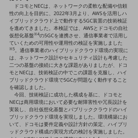
職場環境整備
ドコモとNECは、ネットワークの柔軟な配備や信頼
性の向上を目的に、2022年3月より、AWSを活用しハ
地域共創・地方創生
イブリッドクラウド上で動作する5GC装置の技術検証
セキュリティ対策
を進めてきました。本検証では、AWSとドコモの自社
※4
仮想化基盤
の5GCを連携させ、通信事業者で活用し
遠隔監視
ていくための可用性や運用性の検証を実施しました
※5
。通信事業者のハイブリッドクラウド環境の実現に
顧客体験（CX）改善
は、ネットワーク設計やセキュリティ設計も考慮した
自動化・省電化
二つの基盤の接続に大きな課題がありましたが、ドコ
モとNECは、技術検証の中でこの課題を克服し、ハイ
人材不足解消
業種・業態で探す
ブリッドクラウド環境で5GCが問題なく動作すること
業種・業態で探すTOP
を確認しました。
今回、技術検証に成功した構成を基に、ドコモと
自治体
NECは商用環境において必要な耐障害性や冗長設計を
一次産業
実装し、自社仮想化基盤とパブリッククラウドのハイ
ブリッドクラウド環境を実現しました。環境構築にお
医療・介護
いて、ドコモは要件定義や設計方針の策定、ハイブリ
観光
ッドクラウド構成の実現方式の検討を実施しました。