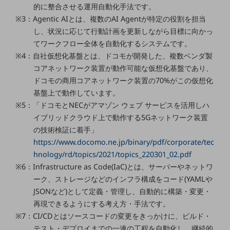
ダイバーシティ
的に整合させる運用自動化手法です。
経営情報
※3：Agentic AIとは、複数のAI Agentが特定の役割を担当
経営情報TOP
し、状況に応じて行動計画を更新しながら目標に向かっ
てワークフロー全体を自動化するシステムです。
業績
※4：自社仮想化基盤とは、ドコモが開発した、複数ベンダ製
決算公告
コアネットワーク装置が動作可能な仮想化基盤であり、
ドコモの商用コアネットワーク装置の70%がこの仮想化
電子公告
基盤上で動作しています。
基礎的電気通信役務損益明細表
※5：「ドコモとNECがアマゾン ウェブ サービスを活用しハ
採用情報
イブリッドクラウド上で動作する5Gネットワーク装置
採用情報TOP
の技術検証に着手」
https://www.docomo.ne.jp/binary/pdf/corporate/tec
新卒採用
hnology/rd/topics/2021/topics_220301_02.pdf
経験者採用
※6：Infrastructure as Code(IaC)とは、サーバーやネットワ
ーク、ストレージなどのインフラ構成をコード(YAMLや
障がい者採用
JSONなど)として定義・管理し、自動的に構築・変更・
人材育成制度
再現できるようにする考え方・手法です。
広告・協賛
※7：CI/CDとはソースコードの変更をきっかけに、ビルド・
広告
テスト・デプロイまでの一連の工程を自動化し、継続的