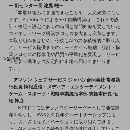
法人向けモバイルトップ
ー 副センター長 池尻 雄一
はじめての方へ
「本取り組みに参画できたことを、大変光栄に存じ
サービス・商品を探す
ます。Agentic AIによる5GC自動構築は、これまで設
新規会員登録/ログインはこちら
100回線以上のお問い合わせ・お見積りはこちら
計・検証・設定に多くの時間と専門知識を要していた
コアネットワーク構築プロセスを大きく変革します。
本取り組みをはじめ、今後もAIの力を積極的に取り入
れ、サービス提供までのリードタイム短縮、設計・構
築プロセスの標準化や品質の平準化を実現し、サービ
別ウィンドウで開きます
企業情報
スをより迅速かつ安定的に市場へ届けてまいりま
企業情報TOP
す。」
会社案内
会社案内TOP
アマゾン ウェブ サービス ジャパン合同会社 常務執
行役員 情報通信・メディア・エンターテイメント・
組織
ゲーム・スポーツ・戦略事業統括本部 統括本部長 恒
沿革
松 幹彦
「NTTドコモはテクノロジーリーダーとして通信業
社長からのご挨拶
界を牽引し、AWSとの長年のパートナーシップによ
事業拠点
り、さまざまなイノベーションに取り組んできまし
た。AIとクラウドの融合を通信領域に適用していくこ