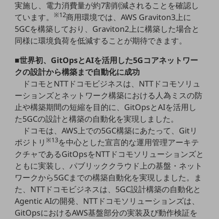
実施し、電力消費量が約7割削減されることを確認し
※12
ています。
商用環境では、AWS Graviton3上に
通信モジュール製品
5GCを構築しており、Graviton2上に構築した場合と
衛星携帯電話
同様に環境負荷を低減することが期待できます。
IOT完了済みメーカーブランド製品
■世界初、GitOpsとAIを活用した5Gコアネットワー
料金
クの設計から構築まで自動化に成功
料金TOP
ドコモとNTTドコモビジネスは、NTTドコモソリュ
ドコモBiz データ無制限 ドコモ MAX ドコモ mini ドコモBiz かけ放題
ーションズとネットワーク構築における人為ミスの防
止や構築期間の短縮を目的に、GitOpsとAIを活用し
ケータイプラン
た5GCの設計と構築の自動化を実現しました。
5Gデータプラス
ドコモは、AWS上での5GC構築にあたって、Gitリ
※13
ポジトリ
を中心とした宣言的な運用管理アーキテ
データプラス
クチャであるGitOpsをNTTドコモソリューションズと
IoT向け回線料金
ともに実装し、パブリッククラウド上の基盤・ネット
ワークから5GCまでの構築自動化を実現しました。ま
home5Gプラン
た、NTTドコモビジネスは、5GC設計構築の自動化と
モバイルサービス
Agentic AIの開発、NTTドコモソリューションズは、
端末の一元管理
GitOpsにおけるAWS基盤部分の実装及び動作検証を