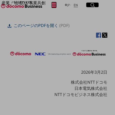
産業・地域DX/事業共創
サイト内検索
開く
日本語
English
メニュー
開く
JP
EN
OPEN HUB for Plural Futures
自律・分散・協調型社会の実現を目指し、
フリーワードを入力して探す
「社会可能性」を探究・実装する事業共創エコシステムです。
このページのPDFを開く
(PDF)
OPEN HUB for Plural Futuresとは
イベント/ウェビナー
検索する
記事コンテンツ
プレイヤー(カタリスト/パートナー企業)
事例
Smart World
フリーワードでNTTドコモビジネスの
取り組みを検索
産業・地域DXプラットフォーマーとして
企業と地域が持続成長する社会を目指します
Smart City
2026年3月2日
Smart Education
Smart Healthcare
株式会社NTTドコモ
Smart Industry
日本電気株式会社
Smart Mobility
Smart Worksite
NTTドコモビジネス株式会社
生成AI(Generative AI)
地域の取り組み
地域社会を支える皆さまと地域課題の解決や