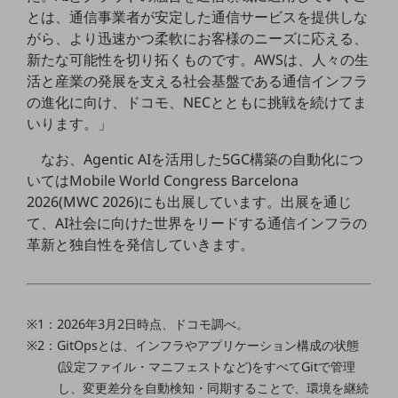
グループ会社
とは、通信事業者が安定した通信サービスを提供しな
がら、より迅速かつ柔軟にお客様のニーズに応える、
会社案内パンフレット
ニュースルーム
新たな可能性を切り拓くものです。AWSは、人々の生
ニュースルームTOP
活と産業の発展を支える社会基盤である通信インフラ
の進化に向け、ドコモ、NECとともに挑戦を続けてま
ニュースリリース
いります。」
地域からの発表
なお、Agentic AIを活用した5GC構築の自動化につ
重要なお知らせ
いてはMobile World Congress Barcelona
2026(MWC 2026)にも出展しています。出展を通じ
お知らせ
て、AI社会に向けた世界をリードする通信インフラの
社外からの評価実績
革新と独自性を発信していきます。
サステナビリティ
サステナビリティTOP
NTTドコモビジネスグループのサステナビリティ
※1：2026年3月2日時点、ドコモ調べ。
サステナビリティ基本方針
※2：GitOpsとは、インフラやアプリケーション構成の状態
(設定ファイル・マニフェストなど)をすべてGitで管理
サステナビリティレポート
し、変更差分を自動検知・同期することで、環境を継続