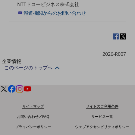
NTTドコモビジネス株式会社
法人向けモバイルトップ
はじめての方へ
報道機関からのお問い合わせ
サービス・商品を探す
新規会員登録/ログインはこちら
100回線以上のお問い合わせ・お見積りはこちら
2026-R007
別ウィンドウで開きます
企業情報
このページのトップへ
企業情報TOP
会社案内
会社案内TOP
組織
沿革
サイトマップ
サイトのご利用条件
社長からのご挨拶
お問い合わせ／FAQ
サービス一覧
事業拠点
プライバシーポリシー
ウェブアクセシビリティポリシー