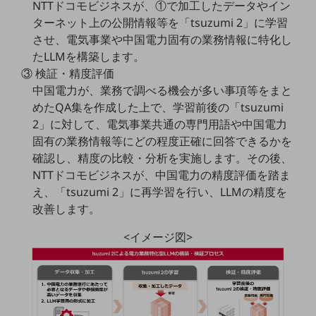
NTTドコモビジネスが、①で加工したデータやイン
教育
ターネット上の公開情報等を「tsuzumi 2」に学習
モビリティ
させ、電気事業や中国電力固有の業務情報に特化し
たLLMを構築します。
製造・建設業
③ 検証・精度評価
小売業
中国電力が、業務で調べる機会が多い事項等をまと
キーワードで探す
めたQA集を作成した上で、学習前後の「tsuzumi
モバイルTOP
2」に対して、電気事業共通の専門用語や中国電力
固有の業務情報等にどの程度正確に回答できるかを
法人向けスマホ・携帯に関する、
おすすめの機種、料金やサービスをご紹介
確認し、精度の比較・分析を実施します。その後、
製品
NTTドコモビジネスが、中国電力の精度評価を踏ま
製品TOP
え、「tsuzumi 2」に再学習を行い、LLMの精度を
改善します。
ビジネス向けスマートフォン
<イメージ図>
タフネススマートフォン
データ通信製品
ドコモケータイ
5G対応ホームルーター