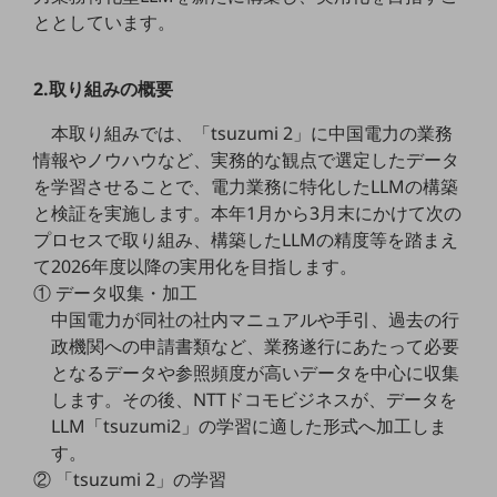
職場環境整備
ととしています。
地域共創・地方創生
2.取り組みの概要
セキュリティ対策
本取り組みでは、「tsuzumi 2」に中国電力の業務
遠隔監視
情報やノウハウなど、実務的な観点で選定したデータ
顧客体験（CX）改善
を学習させることで、電力業務に特化したLLMの構築
と検証を実施します。本年1月から3月末にかけて次の
自動化・省電化
プロセスで取り組み、構築したLLMの精度等を踏まえ
人材不足解消
て2026年度以降の実用化を目指します。
業種・業態で探す
① データ収集・加工
業種・業態で探すTOP
中国電力が同社の社内マニュアルや手引、過去の行
政機関への申請書類など、業務遂行にあたって必要
自治体
となるデータや参照頻度が高いデータを中心に収集
一次産業
します。その後、NTTドコモビジネスが、データを
LLM「tsuzumi2」の学習に適した形式へ加工しま
医療・介護
す。
観光
② 「tsuzumi 2」の学習