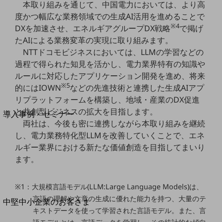
セキュリティ
本取り組みを通じて、中国電力においては、より高
度かつ幅広な業務領域での生成AI活用を進めることで
運用保守・故障紛失サポート
※4
DXを加速させ、エネルギアグループDX戦略
で掲げ
回線・ネットワーク
たAIによる業務変革の実現に取り組みます。
お手続き
NTTドコモビジネスにおいては、LLMの学習などの
過程で得られた知見を活かし、電力業界特有の知識や
ルールに対応したアプリケーション開発を進め、将来
※5
的にはIOWN
などの先進技術と連携した生成AIアプ
リプラットフォームを構築し、地域・産業のDX促進
別ウィンドウで開きます
サービスをご利用中のお客さま
と共創型ビジネスの拡大を目指します。
導入事例・セミナー
両社は、今後も密に連携しながら本取り組みを継続
導入事例TOP
し、電力業務特化型LLMを改善していくことで、エネ
最新の導入事例や注目の導入事例をご紹介します
ルギー業界における新たな価値創造を目指してまいり
セミナー
ます。
開催・出展する各種セミナー、イベント情報をご紹介します
※1：大規模言語モデル(LLM:Large Language Models)は、
言語の理解や文章の生成に優れた能力を持つ、大量のテ
別ウィンドウで開きます
中堅中小企業のお客さま
キストデータを使って学習された言語モデル。また、言
NTTドコモビジネスウォッチ