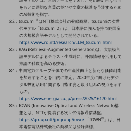
語モデルとは、言語データを学習し、その統計的な傾向
ビジネスお役立ち情報
をもとに適切な言葉の並びや文章の構造を予測するため
旬な話題やお役立ち資料などDXの課題を
のAI技術を指す。
解決するヒントをお届けする記事サイト
®
※2：tsuzumi
はNTT株式会社の登録商標。tsuzumiの次世
新着記事
お役立ち資料ダウンロード
代モデル「tsuzumi 2」は、日本語に強みを持つ純国産
トレンド記事特集
の大規模言語モデルとして開発されている。
IT用語集
https://www.rd.ntt/research/LLM_tsuzumi.html
中堅中小企業向け
※3：RAG (Retrieval-Augmented Generation)は、大規模言
サービス・ソリューション
語モデルによるテキスト生成時に、外部情報を活用して
課題やニーズに合ったサービスをご紹介し、
推論の精度を高める技術。
中堅中小企業のビジネスをサポート！
※4：中国電力グループ全体での生産性向上と新たな価値創造
お悩みから見つける
を加速することを目的に策定。2030年度に向けたデジ
お悩みから見つけるTOP
タル技術活用に関する目指す姿と取り組みの視点を示す
ネットワーク
もの。
https://www.energia.co.jp/press/2025/16170.html
モバイル・音声
※5：IOWN (Innovative Optical and Wireless Network)構
バックオフィス
想とは、NTTが提唱する次世代情報通信基盤。
®
https://group.ntt/jp/group/iown/
「IOWN
」は、日
リモート・ハイブリッドワーク
本電信電話株式会社の商標又は登録商標。