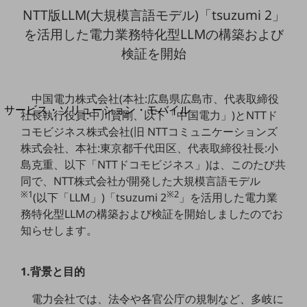
地域経済のさらなる活性化に取り組みます
NTT版LLM(大規模言語モデル)「tsuzumi 2」
自治体・地域社会との共創
LGPF(Local Government Platform)
を活用した電力業務特化型LLMの構築および
検証を開始
別ウィンドウで開きます
中国電力株式会社(本社:広島県広島市、代表取締役
サービス・ソリューション・モバイル
社長執行役員:中川賢剛、以下「中国電力」)とNTTド
サービス・ソリューションTOP
コモビジネス株式会社(旧 NTTコミュニケーションズ
株式会社、本社:東京都千代田区、代表取締役社長:小
DXに関する課題を解決する
サービス・ソリューションをご紹介
島克重、以下「NTTドコモビジネス」)は、このたび共
カテゴリーで探す
同で、NTT株式会社が開発した大規模言語モデル
カテゴリーで探すTOP
※1
※2
(以下「LLM」)「tsuzumi 2
」を活用した電力業
務特化型LLMの構築および検証を開始しましたのでお
ネットワーク・モバイル
知らせします。
クラウド・データセンター
電話・映像コミュニケーション
1.背景と目的
セキュリティ
電力会社では、法令や各官公庁の規制など、多岐に