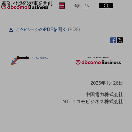
産業・地域DX/事業共創
サイト内検索
開く
日本語
English
メニュー
開く
JP
EN
OPEN HUB for Plural Futures
自律・分散・協調型社会の実現を目指し、
フリーワードを入力して探す
「社会可能性」を探究・実装する事業共創エコシステムです。
このページのPDFを開く
(PDF)
OPEN HUB for Plural Futuresとは
イベント/ウェビナー
検索する
記事コンテンツ
プレイヤー(カタリスト/パートナー企業)
事例
Smart World
フリーワードでNTTドコモビジネスの
取り組みを検索
産業・地域DXプラットフォーマーとして
企業と地域が持続成長する社会を目指します
Smart City
2026年1月26日
Smart Education
Smart Healthcare
中国電力株式会社
Smart Industry
NTTドコモビジネス株式会社
Smart Mobility
Smart Worksite
生成AI(Generative AI)
地域の取り組み
地域社会を支える皆さまと地域課題の解決や