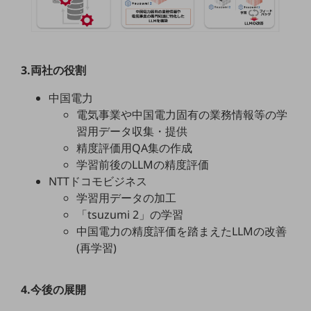
通信モジュール製品
衛星携帯電話
3.両社の役割
IOT完了済みメーカーブランド製品
料金
中国電力
料金TOP
電気事業や中国電力固有の業務情報等の学
ドコモBiz データ無制限 ドコモ MAX ドコモ mini ドコモBiz かけ放題
習用データ収集・提供
精度評価用QA集の作成
ケータイプラン
学習前後のLLMの精度評価
NTTドコモビジネス
5Gデータプラス
学習用データの加工
データプラス
「tsuzumi 2」の学習
中国電力の精度評価を踏まえたLLMの改善
IoT向け回線料金
(再学習)
home5Gプラン
モバイルサービス
端末の一元管理
4.今後の展開