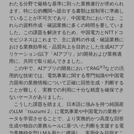
わたる分野で厳格な基準に則った業務遂行が求められ
5G
ます。特に公的機関へ提出する書類は規制等に準拠し
IoT
ていることが不可欠であり、中国電力においては、こ
れらの資料作成・確認業務に多くの時間を要していま
AI
した。この課題を解決するため、中国電力とNTTドコ
データ利活用
モビジネスはこれまで、主に資料の作成・確認業務に
おける業務効率化・品質向上を目的とした生成AIアプ
運用管理
リケーション(以下「AIアプリ」)の開発および業務適
業務支援・マーケティング
用に、共同で取り組んできました。
※3
この中で、AIアプリの開発においてRAG
などの汎
災害対策・BCP
用的な技術では、電気事業に関する専門知識や中国電
課題・ニーズで探す
力固有の業務情報について正確に回答生成・判断する
課題・ニーズで探すTOP
ことが難しく、実務での利用に十分な精度を確保でき
コミュニケーション・情報共有
ないケースがありました。
こうした課題を踏まえ、日本語に強みを持つ純国産
マーケティング
のLLM「tsuzumi 2」に電気事業や中国電力の業務デ
業務効率化
ータを学習させることで、より実務的かつ高度な回答
生成や独自の業務ルールに基づいた判断を支援する電
災害対策
力業務特化型LLMを新たに構築し、実用化を目指すこ