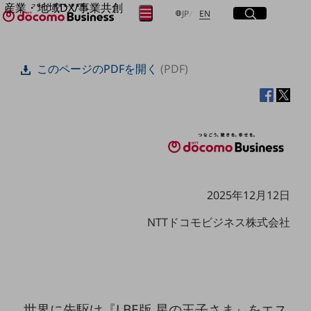
産業・地域DX/事業共創
サイト内検索
開く
日本語
English
メニュー
開く
JP
EN
OPEN HUB for Plural Futures
自律・分散・協調型社会の実現を目指し、
フリーワードを入力して探す
「社会可能性」を探究・実装する事業共創エコシステムです。
このページのPDFを開く
(PDF)
OPEN HUB for Plural Futuresとは
イベント/ウェビナー
検索する
記事コンテンツ
プレイヤー(カタリスト/パートナー企業)
事例
Smart World
フリーワードでNTTドコモビジネスの
取り組みを検索
産業・地域DXプラットフォーマーとして
企業と地域が持続成長する社会を目指します
Smart City
2025年12月12日
Smart Education
Smart Healthcare
NTTドコモビジネス株式会社
Smart Industry
Smart Mobility
Smart Worksite
生成AI(Generative AI)
地域の取り組み
地域社会を支える皆さまと地域課題の解決や
世界に先駆け『LBE版 星の王子さま』をエス