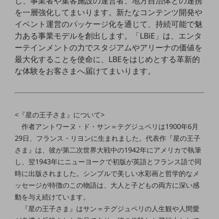
し、事業者や集客施設の運営者、地方自治体との連携
を一層強化してまいります。新たなコンテンツ開発や
通信モジュール製品
イベント運営のパッケージ化を通じて、持続可能で魅
力ある事業モデルを創出します。「LBiE」は、エンタ
衛星携帯電話
ーテインメントの力でスタジアムやアリーナの価値を
IOT完了済みメーカーブランド製品
最大化することを使命に、LBEをはじめとする革新的
料金
な体験をお客さまへ届けてまいります。
料金TOP
ドコモBiz データ無制限 ドコモ MAX ドコモ mini ドコモBiz かけ放題
ケータイプラン
<『星の王子さま』について>
作者アントワーヌ・ド・サン＝テグジュペリは1900年6月
5Gデータプラス
29日、フランス・リヨンに生まれました。代表作『星の王子
データプラス
さま』は、彼が第二次世界大戦中の1942年にアメリカで執筆
し、翌1943年にニューヨークで初版が英語とフランス語で同
IoT向け回線料金
時に出版されました。シンプルで美しい水彩画と哲学的なメ
home5Gプラン
ッセージが特徴のこの物語は、大人と子どもの両方に深い感
モバイルサービス
動を与え続けています。
端末の一元管理
『星の王子さま』はサン＝テグジュペリの人生観や人間愛