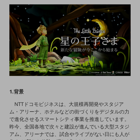
5G
IoT
AI
データ利活用
運用管理
業務支援・マーケティング
災害対策・BCP
課題・ニーズで探す
課題・ニーズで探すTOP
1.背景
コミュニケーション・情報共有
NTTドコモビジネスは、大規模再開発やスタジア
マーケティング
ム・アリーナ、ホテルなどの街づくりをデジタルの力
で進化させるスマートシティ事業を推進しています。
業務効率化
昨今、全国各地で次々と建設が進んでいる大型スタジ
災害対策
アム、アリーナでは、試合やライブがない日にも人が