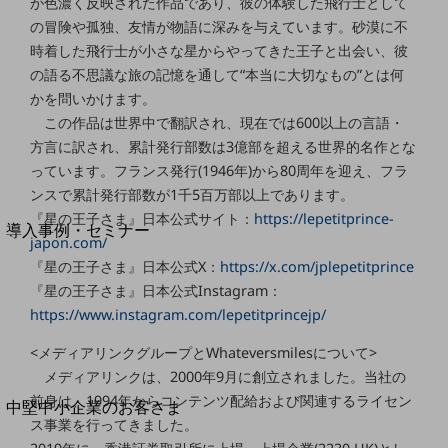
セキュリティ
が色濃く反映された作品であり、彼の体験した飛行士として
の冒険や孤独、友情が物語に深みを与えています。砂漠に不
運用保守・故障紛失サポート
時着した飛行士が小さな星からやってきた王子と出会い、彼
の語る不思議な旅の記憶を通して“本当に大切なもの”とは何
回線・ネットワーク
お手続き
かを問いかけます。
この作品は世界中で翻訳され、現在では600以上の言語・
方言に訳され、累計発行部数は3億部を超える世界的名作とな
っています。フランス発行(1946年)から80周年を迎え、フラ
ンスで累計発行部数が1千5百万部以上であります。
別ウィンドウで開きます
サービスをご利用中のお客さま
『星の王子さま』日本公式サイト：
https://lepetitprince-
導入事例・セミナー
japon.com/
導入事例TOP
『星の王子さま』日本公式X：
https://x.com/jplepetitprince
最新の導入事例や注目の導入事例をご紹介します
『星の王子さま』日本公式Instagram：
セミナー
https://www.instagram.com/lepetitprincejp/
開催・出展する各種セミナー、イベント情報をご紹介します
<メディアリンクグループとWhateversmilesについて>
メディアリンクは、2000年9月に創立されました。当社の
前身は、1994年からコンテンツ配給および関連するライセン
別ウィンドウで開きます
中堅中小企業のお客さま
ス事業を行ってきました。
NTTドコモビジネスウォッチ