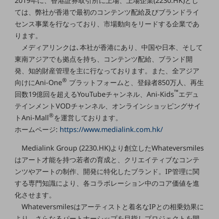
2019年に、香港証券取引所に上場、上場企業(2230.HK)とし
ビジネスお役立ち情報
ては、弊社が香港で最初のコンテンツ配給及びブランドライ
旬な話題やお役立ち資料などDXの課題を
センス事業を行なっており、市場動向をリードする企業であ
解決するヒントをお届けする記事サイト
ります。
新着記事
お役立ち資料ダウンロード
メディアリンクは､本社が香港にあり、中国や日本、そして
トレンド記事特集
東南アジアでも拠点を持ち、コンテンツ配給、ブランド開
IT用語集
発、知的財産管理を主に行なっております。また、全アジア
中堅中小企業向け
®
向けにAni-One
プラットフォームと、登録者850万人、再生
サービス・ソリューション
™
回数19億回を超えるYouTubeチャンネル、Ani-Kids
エデュ
課題やニーズに合ったサービスをご紹介し、
テインメントVODチャンネル、オンラインショッピングサイ
中堅中小企業のビジネスをサポート！
®
トAni-Mall
を運営しております。
お悩みから見つける
ホームページ:
https://www.medialink.com.hk/
お悩みから見つけるTOP
Medialink Group (2230.HK)より創立したWhateversmiles
ネットワーク
はアート才能を持つ若者の育成と、クリエイティブなコンテ
モバイル・音声
ンツやアートの制作、開発に特化したブランド。IP管理に関
する専門知識により、各コラボレーション中のコア価値を進
バックオフィス
化させます。
リモート・ハイブリッドワーク
Whateversmilesはアーティストと着名なIPとの相乗効果に
より、さらなるパートナーシップを目指しプロジェクトを開