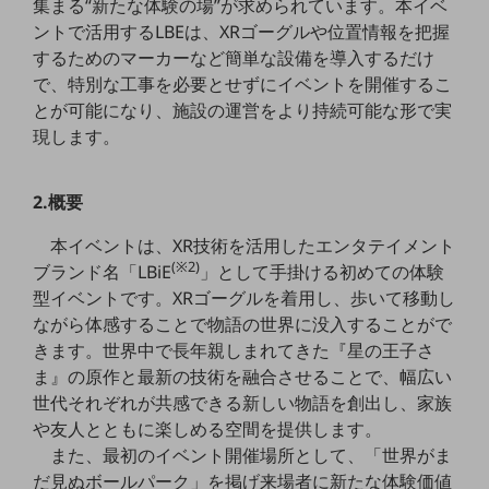
集まる“新たな体験の場”が求められています。本イベ
職場環境整備
ントで活用するLBEは、XRゴーグルや位置情報を把握
するためのマーカーなど簡単な設備を導入するだけ
地域共創・地方創生
で、特別な工事を必要とせずにイベントを開催するこ
セキュリティ対策
とが可能になり、施設の運営をより持続可能な形で実
現します。
遠隔監視
顧客体験（CX）改善
2.概要
自動化・省電化
本イベントは、XR技術を活用したエンタテイメント
人材不足解消
(※2)
ブランド名「LBiE
」として手掛ける初めての体験
業種・業態で探す
型イベントです。XRゴーグルを着用し、歩いて移動し
業種・業態で探すTOP
ながら体感することで物語の世界に没入することがで
自治体
きます。世界中で長年親しまれてきた『星の王子さ
ま』の原作と最新の技術を融合させることで、幅広い
一次産業
世代それぞれが共感できる新しい物語を創出し、家族
医療・介護
や友人とともに楽しめる空間を提供します。
また、最初のイベント開催場所として、「世界がま
観光
だ見ぬボールパーク」を掲げ来場者に新たな体験価値