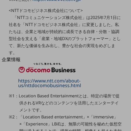
法人向けモバイルトップ
はじめての方へ
<NTTドコモビジネス株式会社について>
サービス・商品を探す
「NTTコミュニケーションズ株式会社」は2025年7月1日に
新規会員登録/ログインはこちら
社名を「NTTドコモビジネス株式会社」に変更しました。私
100回線以上のお問い合わせ・お見積りはこちら
たちは、企業と地域が持続的に成長できる自律・分散・協調
型社会を支える「産業・地域DXのプラットフォーマー」とし
て、新たな価値を生み出し、豊かな社会の実現をめざしま
す。
別ウィンドウで開きます
企業情報
企業情報TOP
会社案内
会社案内TOP
https://www.ntt.com/about-
us/nttdocomobusiness.html
組織
※1：Location Based Entertainmentとは、特定の場所で提
沿革
供されるVRなどのコンテンツを活用したエンターテイ
メントです。
社長からのご挨拶
※2：「Location Based entertainment」×「immersive」
事業拠点
×「Experience」LBiEは、無限の可能性を秘めた仮想空
間に没入することで、場所や時間、想像をも超えた未知