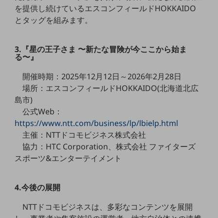
教育
を提供し続けているエスコンフィールドHOKKAIDO
とタッグを組みます。
モビリティ
製造・建設業
3.『星の王子さま 〜新たな冒険が今ここから始ま
る〜』
小売業
キーワードで探す
開催時期：2025年12月12日～2026年2月28日
モバイルTOP
場所：エスコンフィールドHOKKAIDO(北海道北広
法人向けスマホ・携帯に関する、
島市)
おすすめの機種、料金やサービスをご紹介
公式Web：
製品
https://www.ntt.com/business/lp/lbielp.html
製品TOP
主催：NTTドコモビジネス株式会社
ビジネス向けスマートフォン
協力：HTC Corporation、株式会社 ファイターズ
スポーツ&エンターテイメント
タフネススマートフォン
データ通信製品
4.今後の展開
ドコモケータイ
NTTドコモビジネスは、多彩なコンテンツを展開
5G対応ホームルーター