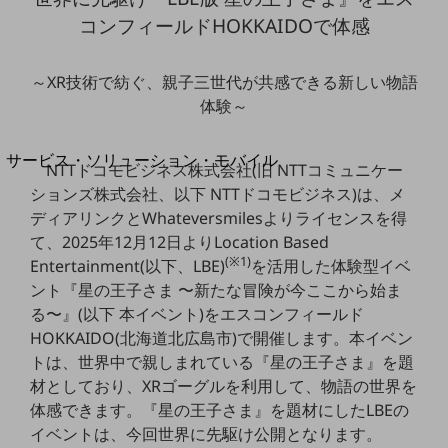
地域経済のさらなる活性化に取り組みます
コンフィールドHOKKAIDOで体感
自治体・地域社会との共創
LGPF(Local Government Platform)
～XR技術で紡ぐ、親子三世代が共感できる新しい物語
別ウィンドウで開きます
体験～
サービス・ソリューション・モバイル
NTTドコモビジネス株式会社(旧 NTTコミュニケー
サービス・ソリューションTOP
ションズ株式会社、以下 NTTドコモビジネス)は、メ
ディアリンクとWhateversmilesよりライセンスを得
DXに関する課題を解決する
サービス・ソリューションをご紹介
て、2025年12月12日よりLocation Based
カテゴリーで探す
(※1)
Entertainment(以下、LBE)
を活用した体験型イベ
カテゴリーで探すTOP
ント『星の王子さま 〜新たな冒険が今ここから始ま
る〜』(以下 本イベント)をエスコンフィールド
ネットワーク・モバイル
HOKKAIDO(北海道北広島市)で開催します。本イベン
クラウド・データセンター
トは、世界中で親しまれている『星の王子さま』を題
材としており、XRゴーグルを利用して、物語の世界を
電話・映像コミュニケーション
体感できます。『星の王子さま』を題材にしたLBEの
セキュリティ
イベントは、今回世界に先駆け公開となります。