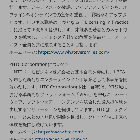
セキュリティ
始します。アーティストの物語、アイデアとデザインを、オ
その他のお悩みはこちら
フライン&オンラインでの宣伝を重視し、露出率をアップさ
業界から見つける
せます。ビジネス戦略の一つとなる「 Licensing in Practice
業界から見つけるTOP
」に沿ってIP教育を提供します。才能ある若者とのネットワ
ークを拡大し、ライセンス分野での教育を使命とし、アーテ
製造業
ィスト全員と共に成長することを目指します。
小売・卸売業
ホームページ:
https://www.whateversmiles.com/
運輸業
<HTC Corporationについて>
NTTドコモビジネス株式会社と基本合意を締結し、LBEを
建設業
活用した新たなエンターテインメント事業として本事業を開
地域産業
始いたします。HTC Corporation(本社：台湾)は、XR領域に
おける革新的なプラットフォーム「VIVE」を中心に、ハード
その他の業界はこちら
ウェア、ソフトウェア、コンテンツを統合した没入型体験を
ゲーム感覚で見つける
ビジネスお悩み診断
実現するソリューションを提供しています。HTCは、テクノ
NTTドコモビジネス
ロジーと人とのより良い関係を目指し、グローバルに未来の
オンラインショップ
体験を提供し続けています。
ホームページ:
https://www.htc.com/
モバイル・ICTサービスをオンラインで
VIVEご紹介:
https://www.vive.com/jp/
相談・申し込みができるバーチャルショップ