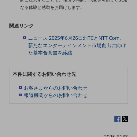
グループ会社
なる体験と感動をお届けします。
会社案内パンフレット
ニュースルーム
関連リンク
ニュースルームTOP
ニュースリリース
ニュース 2025年6月26日:HTCとNTT Com、
新たなエンターテインメント市場創出に向け
地域からの発表
た基本合意書を締結
重要なお知らせ
お知らせ
本件に関するお問い合わせ先
社外からの評価実績
お客さまからのお問い合わせ
サステナビリティ
報道機関からのお問い合わせ
サステナビリティTOP
NTTドコモビジネスグループのサステナビリティ
サステナビリティ基本方針
サステナビリティレポート
2025-R138