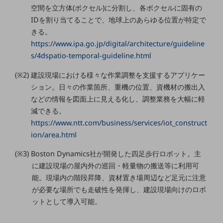
職場環境整備
空間を立方体(ボクセル)に分割し、各ボクセルに固有の
IDを割り当てることで、地球上のあらゆる位置が特定で
地域共創・地方創生
きる。
https://www.ipa.go.jp/digital/architecture/guideline
セキュリティ対策
s/4dspatio-temporal-guideline.html
遠隔監視
(※2) 建設現場における様々な作業調整を支援するアプリケー
顧客体験（CX）改善
ション。日々の作業箇所、重機の位置、資機材の搬出入
などの情報を図面上に見える化し、調整業務を大幅に軽
自動化・省電化
減できる。
人材不足解消
https://www.ntt.com/business/services/iot_construct
業種・業態で探す
ion/area.html
業種・業態で探すTOP
(※3) Boston Dynamics社が開発した四足歩行ロボット。主
自治体
に建設現場の屋内外の巡回・軽量物の搬送等に利用可
一次産業
能。現場内の階段昇降、資材置き場周辺など足元に注意
が必要な場所でも走破性を発揮し、建設現場向けのロボ
医療・介護
ットとして導入可能。
観光