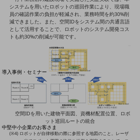
セキュリティ
システムを用いたロボットの巡回作業により、現場職
運用保守・故障紛失サポート
員の確認作業の負担が軽減され、業務時間を約30%削
減できました。また、空間IDをシステム間の共通言語
回線・ネットワーク
として活用することで、ロボットのシステム開発コス
お手続き
トも約30%の削減が可能です。
別ウィンドウで開きます
サービスをご利用中のお客さま
導入事例・セミナー
導入事例TOP
最新の導入事例や注目の導入事例をご紹介します
セミナー
開催・出展する各種セミナー、イベント情報をご紹介します
空間IDを用いた建物平面図、資機材配置位置、ロボ
ット巡回ルートの統合
別ウィンドウで開きます
中堅中小企業のお客さま
(※4) ロボットが自律移動の際に参照する地図のこと。レーザ
NTTドコモビジネスウォッチ