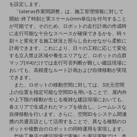
を設定します。
通信モジュール製品
「tateras作業間調整」は、施工管理情報に対して
開始･終了時刻と実スケール(mm単位)を付与すること
衛星携帯電話
が可能です。そのため、ロボットの走行計画の作成時
に走行可能な十分なスペースが確保できるかを、時々
IOT完了済みメーカーブランド製品
料金
刻々と変化する施工状況と照らし合わせながら柔軟に
料金TOP
計画できます。これにより、日々の工程に応じて変化
する立入禁止区域や養生エリアなど、ロボットの点群
ドコモBiz データ無制限 ドコモ MAX ドコモ mini ドコモBiz かけ放題
マップ(※4)だけでは走行可否判断が難しい建設現場に
ケータイプラン
おいても、高精度なルート計画および自律移動が実現
できます。
5Gデータプラス
また、ロボットの移動空間に対しては、3次元空間
データプラス
上の位置を指定可能な空間IDを用いることで、屋内外
や上下階の移動が生じる複雑な建設現場においても、
IoT向け回線料金
各エリアで生成されたマップを統合し、シームレスな
home5Gプラン
自律移動を行います。さらに、空間IDをシステム間連
モバイルサービス
携の共通言語として活用することで、異なる種類のロ
端末の一元管理
ボットや複数台のロボットの同時運用を実現します。
竹中工務店の建設現場で実施した実証実験では、本