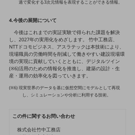
過で変化する3次元情報を表現することができる情報。
セキュリティ
その他のお悩みはこちら
4.今後の展開について
業界から見つける
業界から見つけるTOP
今後はこれまでの実証実験で得られた課題を解決
製造業
し、2027年の実用化をめざします。 竹中工務店、
NTTドコモビジネス、アスラテックは本技術により、
小売・卸売業
現場職員の労働時間を削減して働きやすい建設現場環
運輸業
境の実現に貢献していくとともに、デジタルツイン
(※6)活用のための情報化を推進し、建築の設計・生
建設業
産・運用の効率化を図っていきます。
地域産業
(※6) 現実世界のデータを基に仮想空間にモデルとして再現
その他の業界はこちら
し、シミュレーションや分析に利用する技術。
ゲーム感覚で見つける
ビジネスお悩み診断
NTTドコモビジネス
この件に関するお問い合わせ
オンラインショップ
モバイル・ICTサービスをオンラインで
株式会社竹中工務店
相談・申し込みができるバーチャルショップ