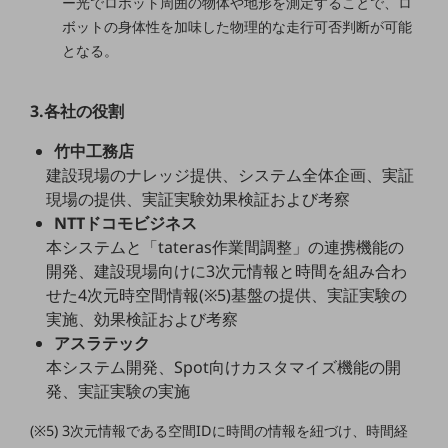
ー光でロボット周囲の物体や地形を測定することで、ロ
ビジネスお役立ち情報
ボットの身体性を加味した物理的な走行可否判断が可能
旬な話題やお役立ち資料などDXの課題を
となる。
解決するヒントをお届けする記事サイト
新着記事
お役立ち資料ダウンロード
3.各社の役割
トレンド記事特集
IT用語集
竹中工務店
中堅中小企業向け
建設現場のナレッジ提供、システム全体企画、実証
サービス・ソリューション
現場の提供、実証実験効果検証および考察
課題やニーズに合ったサービスをご紹介し、
NTTドコモビジネス
中堅中小企業のビジネスをサポート！
本システムと「tateras作業間調整」の連携機能の
お悩みから見つける
開発、建設現場向けに3次元情報と時間を組み合わ
お悩みから見つけるTOP
せた4次元時空間情報(※5)基盤の提供、実証実験の
ネットワーク
実施、効果検証および考察
アスラテック
モバイル・音声
本システム開発、Spot向けカスタマイズ機能の開
バックオフィス
発、実証実験の実施
リモート・ハイブリッドワーク
(※5) 3次元情報である空間IDに時間の情報を紐づけ、時間経