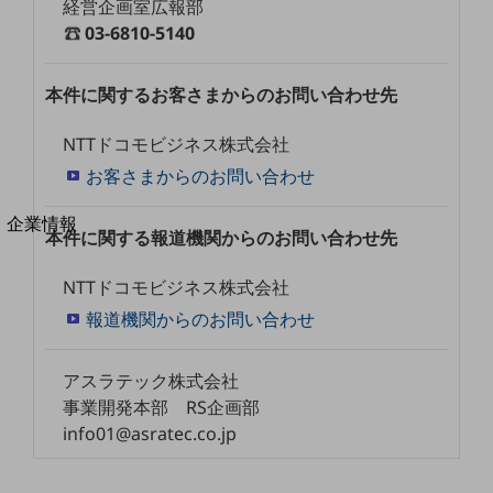
経営企画室広報部
法人向けモバイルトップ
03-6810-5140
はじめての方へ
サービス・商品を探す
新規会員登録/ログインはこちら
本件に関するお客さまからのお問い合わせ先
100回線以上のお問い合わせ・お見積りはこちら
NTTドコモビジネス株式会社
お客さまからのお問い合わせ
別ウィンドウで開きます
企業情報
本件に関する報道機関からのお問い合わせ先
企業情報TOP
会社案内
NTTドコモビジネス株式会社
会社案内TOP
報道機関からのお問い合わせ
組織
沿革
アスラテック株式会社
事業開発本部 RS企画部
社長からのご挨拶
info01@asratec.co.jp
事業拠点