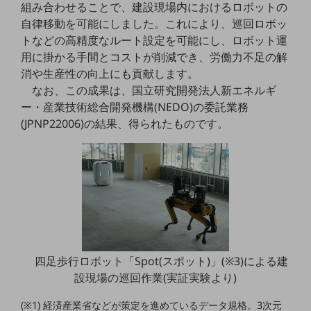
組み合わせることで、建設現場内におけるロボットの
5G
自律移動を可能にしました。これにより、巡回ロボッ
IoT
トなどの高精度なルート設定を可能にし、ロボット運
用に掛かる手間とコストが削減でき、労働力不足の解
AI
消や生産性の向上にも貢献します。
データ利活用
なお、この成果は、国立研究開発法人新エネルギ
ー・産業技術総合開発機構(NEDO)の委託業務
運用管理
(JPNP22006)の結果、得られたものです。
業務支援・マーケティング
災害対策・BCP
課題・ニーズで探す
課題・ニーズで探すTOP
コミュニケーション・情報共有
マーケティング
四足歩行ロボット「Spot(スポット)」(※3)による建
業務効率化
設現場の巡回作業(実証実験より)
災害対策
(※1) 経済産業省などが策定を進めているデータ規格。3次元