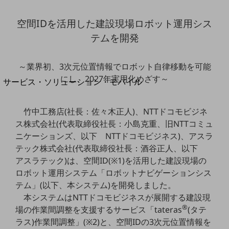
地域経済のさらなる活性化に取り組みます
自治体・地域社会との共創
空間IDを活用した建設現場ロボット運用シス
LGPF(Local Government Platform)
テムを開発
別ウィンドウで開きます
～業界初、3次元位置情報でロボット自律移動を可能
にし、2027年実用化めざす～
サービス・ソリューション・モバイル
サービス・ソリューションTOP
竹中工務店(社長：佐々木正人)、NTTドコモビジネ
DXに関する課題を解決する
サービス・ソリューションをご紹介
ス株式会社(代表取締役社長：小島克重、旧NTTコミュ
カテゴリーで探す
ニケーションズ、以下 NTTドコモビジネス)、アスラ
カテゴリーで探すTOP
テック株式会社(代表取締役社長：酒谷正人、以下
アスラテック)は、空間ID(※1)を活用した建設現場の
ネットワーク・モバイル
ロボット運用システム「ロボットナビゲーションシス
クラウド・データセンター
テム」(以下、本システム)を開発しました。
本システムはNTTドコモビジネスが展開する建設現
電話・映像コミュニケーション
®
場の作業間調整を支援するサービス「tateras
(タテ
セキュリティ
ラス)作業間調整」(※2)と、空間IDの3次元位置情報を