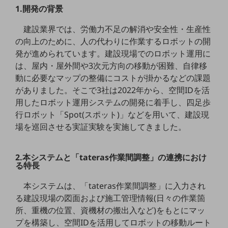
教育
1.開発の背景
モビリティ
建設業界では、労働力不足の解消や安全性・生産性
の向上のために、人の代わりに作業するロボットの開
製造・建設業
発が進められています。建設現場でのロボット運用に
小売業
は、屋内・屋外間や3次元方向の移動が困難、自律移
キーワードで探す
動に必要なマップの整備にコストが掛かるなどの課題
モバイルTOP
がありました。そこで3社は2022年から、空間IDを活
用したロボット運用システムの開発に着手し、四足歩
法人向けスマホ・携帯に関する、
おすすめの機種、料金やサービスをご紹介
行ロボット「Spot(スポット)」などを用いて、建設現
製品
場を巡回させる実証実験を実施してきました。
製品TOP
ビジネス向けスマートフォン
2.本システムと「tateras作業間調整」の連携におけ
る特長
タフネススマートフォン
本システムは、「tateras作業間調整」に入力され
データ通信製品
る建設現場の図面および施工管理情報(日々の作業箇
ドコモケータイ
所、重機の位置、資機材の搬出入など)をもとにマッ
プを構築し、空間IDを活用してロボットの移動ルート
5G対応ホームルーター