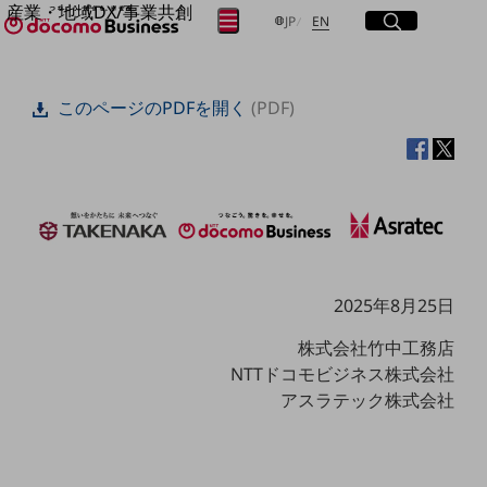
産業・地域DX/事業共創
サイト内検索
開く
日本語
English
メニュー
開く
JP
EN
OPEN HUB for Plural Futures
自律・分散・協調型社会の実現を目指し、
フリーワードを入力して探す
「社会可能性」を探究・実装する事業共創エコシステムです。
このページのPDFを開く
(PDF)
OPEN HUB for Plural Futuresとは
イベント/ウェビナー
検索する
記事コンテンツ
プレイヤー(カタリスト/パートナー企業)
事例
Smart World
フリーワードでNTTドコモビジネスの
取り組みを検索
産業・地域DXプラットフォーマーとして
企業と地域が持続成長する社会を目指します
Smart City
2025年8月25日
Smart Education
Smart Healthcare
株式会社竹中工務店
Smart Industry
NTTドコモビジネス株式会社
Smart Mobility
Smart Worksite
アスラテック株式会社
生成AI(Generative AI)
地域の取り組み
地域社会を支える皆さまと地域課題の解決や