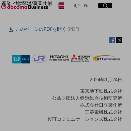
産業・地域DX/事業共創
サイト内検索
開く
日本語
English
メニュー
開く
JP
EN
OPEN HUB for Plural Futures
自律・分散・協調型社会の実現を目指し、
フリーワードを入力して探す
「社会可能性」を探究・実装する事業共創エコシステムです。
このページのPDFを開く
(PDF)
OPEN HUB for Plural Futuresとは
イベント/ウェビナー
検索する
記事コンテンツ
プレイヤー(カタリスト/パートナー企業)
事例
Smart World
フリーワードでNTTドコモビジネスの
取り組みを検索
産業・地域DXプラットフォーマーとして
企業と地域が持続成長する社会を目指します
2024年1月24日
Smart City
Smart Education
Smart Healthcare
東京地下鉄株式会社
Smart Industry
公益財団法人鉄道総合技術研究所
Smart Mobility
株式会社日立製作所
Smart Worksite
生成AI(Generative AI)
三菱電機株式会社
地域の取り組み
NTTコミュニケーションズ株式会社
地域社会を支える皆さまと地域課題の解決や