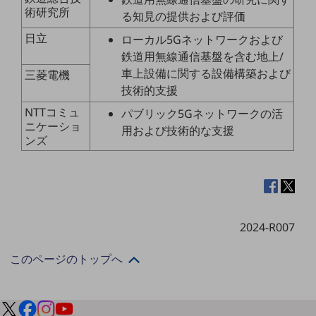
ダイバーシティ
術研究所
る知見の提供および評価
経営情報
経営情報TOP
日立
ローカル5Gネットワークおよび
鉄道用無線通信基盤を含む地上/
業績
車上設備に関する設備構築および
三菱電機
決算公告
技術的支援
NTTコミュ
パブリック5Gネットワークの活
電子公告
ニケーショ
用および技術的な支援
ンズ
基礎的電気通信役務損益明細表
採用情報
採用情報TOP
新卒採用
経験者採用
2024-R007
障がい者採用
このページのトップへ
人材育成制度
広告・協賛
広告