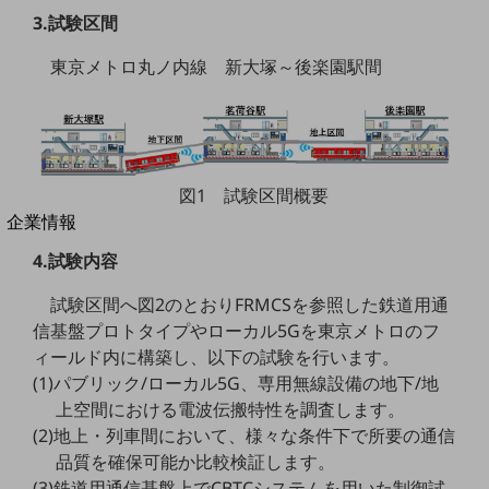
法人向けモバイルトップ
3.試験区間
はじめての方へ
サービス・商品を探す
東京メトロ丸ノ内線 新大塚～後楽園駅間
新規会員登録/ログインはこちら
100回線以上のお問い合わせ・お見積りはこちら
図1 試験区間概要
別ウィンドウで開きます
企業情報
企業情報TOP
4.試験内容
会社案内
会社案内TOP
試験区間へ図2のとおりFRMCSを参照した鉄道用通
信基盤プロトタイプやローカル5Gを東京メトロのフ
組織
ィールド内に構築し、以下の試験を行います。
沿革
(1)パブリック/ローカル5G、専用無線設備の地下/地
上空間における電波伝搬特性を調査します。
社長からのご挨拶
(2)地上・列車間において、様々な条件下で所要の通信
事業拠点
品質を確保可能か比較検証します。
(3)鉄道用通信基盤上でCBTCシステムを用いた制御試