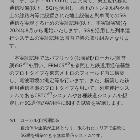
岡 亨、以下「NTT Com」)は共同で、第五世代移動
5G
通信設備(以下、5G)を活用し、地下のトンネル内や地
上の線路内等に設置された地上設備と列車間での5G
IoT
通信を実現するための実証試験(以下、本実証実験)を
AI
2024年8月から開始いたします。5Gを活用した列車運
行システムの実証試験は国内で初の取り組みとなりま
データ利活用
す。
運用管理
本実証試験ではパブリック(公衆網)/ローカル(自営
業務支援・マーケティング
※1
※2
網)5G
を用い、FRMCS
を参照した鉄道用通信基盤
のプロトタイプを東京メトロのフィールド内に構築
災害対策・BCP
し、電波環境の測定等を行います。また、構築した鉄
課題・ニーズで探す
課題・ニーズで探すTOP
道用通信基盤のプロトタイプを用いて、列車運行シス
※3
テムであるCBTC
システムや各種鉄道システムを想
コミュニケーション・情報共有
定した5G通信の実用性に関する試験を実施します。
マーケティング
※1 ローカル(自営網)5G
業務効率化
自治体や企業が主体となり、限られたエリアで柔軟に
災害対策
5G網を構築できる無線通信システムです。