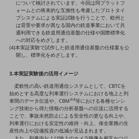
について検討されています。今回は同プラットフ
ォームとの将来的な互換性も考慮したプロトタイ
通信モジュール製品
プシステムによる実証試験を行うことで、欧州と
衛星携帯電話
は背景や要求が異なる国内の鉄道事業において共
通利用できる鉄道用通信基盤の仕様や国際標準化
IOT完了済みメーカーブランド製品
への対応をめざします。
料金
料金TOP
(4)本実証実験で試作した鉄道用通信基盤の仕様案を公
開し、標準化をめざします。
ドコモBiz データ無制限 ドコモ MAX ドコモ mini ドコモBiz かけ放題
ケータイプラン
3.本実証実験後の活用イメージ
5Gデータプラス
柔軟性の高い鉄道用通信システムとして、CBTCを
データプラス
始めとする高度な列車運行システムにおける地上と列
※4
車間のデータ伝送や、CBM
等における各種センシ
IoT向け回線料金
ング技術から得た情報の分析基盤への伝送に活用する
home5Gプラン
ことで、事故未然防止による安全性の更なる向上や、
モバイルサービス
列車運行における安定性の維持・向上、保全業務の生
端末の一元管理
産性向上や設備投資の低減が見込まれます。
また、列車内および地上のカメラ映像を相互かつリ