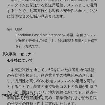
セキュリティ
アルタイムに伝送する鉄道用通信システムとして活用
運用保守・故障紛失サポート
することで、列車運行やお客様の安全性の向上、並び
に設備投資の低減が見込まれます。
回線・ネットワーク
お手続き
※4 CBM
Condition Based Maintenanceの略語。各種センシン
グ技術や分析技術を活用し、設備状態を基準とした保守
を行う方式です。
別ウィンドウで開きます
サービスをご利用中のお客さま
導入事例・セミナー
導入事例TOP
4.今後について
最新の導入事例や注目の導入事例をご紹介します
本実証試験を通じて、5Gを用いた鉄道用通信基盤
セミナー
の有効性を検証し、鉄道業界での標準化をめざしま
す。汎用性が高い5Gの鉄道システムへの活用を可能
開催・出展する各種セミナー、イベント情報をご紹介します
とすることで、鉄道の維持管理コストの低減が期待で
き、都市圏はもとより、地方路線においても、鉄道事
別ウィンドウで開きます
中堅中小企業のお客さま
業運営の持続可能性を高め、沿線価値および沿線住民
NTTドコモビジネスウォッチ
の利便性の維持・向上に貢献いたします。