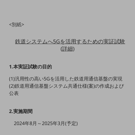
セキュリティ
その他のお悩みはこちら
業界から見つける
<別紙>
業界から見つけるTOP
製造業
鉄道システムへ5Gを活用するための実証試験
(詳細)
小売・卸売業
運輸業
1.本実証試験の目的
建設業
(1)汎用性の高い5Gを活用した鉄道用通信基盤の実現
地域産業
(2)鉄道用通信基盤システム共通仕様(案)の作成および
公表
その他の業界はこちら
ゲーム感覚で見つける
ビジネスお悩み診断
NTTドコモビジネス
2.実施期間
オンラインショップ
2024年8月～2025年3月(予定)
モバイル・ICTサービスをオンラインで
相談・申し込みができるバーチャルショップ