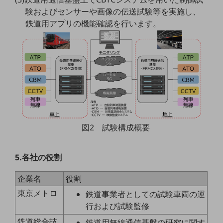
グループ会社
験およびセンサーや画像の伝送試験等を実施し、
会社案内パンフレット
鉄道用アプリの機能確認を行います。
ニュースルーム
ニュースルームTOP
ニュースリリース
地域からの発表
重要なお知らせ
お知らせ
図2 試験構成概要
社外からの評価実績
サステナビリティ
サステナビリティTOP
5.各社の役割
NTTドコモビジネスグループのサステナビリティ
企業名
役割
サステナビリティ基本方針
東京メトロ
鉄道事業者としての試験車両の運
行および試験監修
サステナビリティレポート
鉄道総合技
鉄道用無線通信基盤の研究に関す