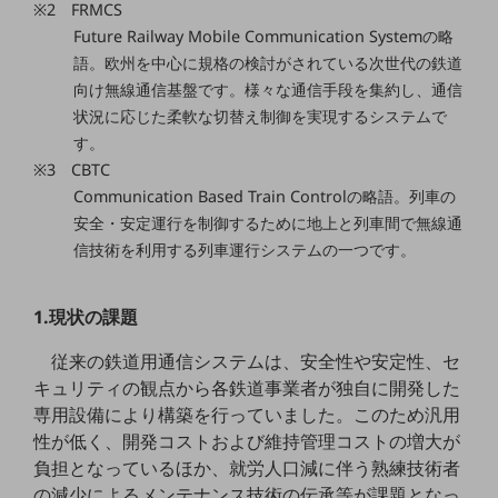
※2 FRMCS
職場環境整備
Future Railway Mobile Communication Systemの略
地域共創・地方創生
語。欧州を中心に規格の検討がされている次世代の鉄道
向け無線通信基盤です。様々な通信手段を集約し、通信
セキュリティ対策
状況に応じた柔軟な切替え制御を実現するシステムで
遠隔監視
す。
※3 CBTC
顧客体験（CX）改善
Communication Based Train Controlの略語。列車の
自動化・省電化
安全・安定運行を制御するために地上と列車間で無線通
信技術を利用する列車運行システムの一つです。
人材不足解消
業種・業態で探す
業種・業態で探すTOP
1.現状の課題
自治体
従来の鉄道用通信システムは、安全性や安定性、セ
キュリティの観点から各鉄道事業者が独自に開発した
一次産業
専用設備により構築を行っていました。このため汎用
医療・介護
性が低く、開発コストおよび維持管理コストの増大が
負担となっているほか、就労人口減に伴う熟練技術者
観光
の減少によるメンテナンス技術の伝承等が課題となっ