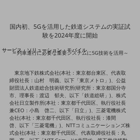
地域経済のさらなる活性化に取り組みます
自治体・地域社会との共創
LGPF(Local Government Platform)
国内初、5Gを活用した鉄道システムの実証試
別ウィンドウで開きます
験を2024年度に開始
サービス・ソリューション・モバイル
～列車運行に必要な重要システムに5G技術を活用～
サービス・ソリューションTOP
DXに関する課題を解決する
東京地下鉄株式会社(本社：東京都台東区、代表取
サービス・ソリューションをご紹介
締役社長：山村 明義、以下「東京メトロ」)、公益
カテゴリーで探す
カテゴリーで探すTOP
財団法人鉄道総合技術研究所(研究所：東京都国分寺
市、理事長：渡辺 郁夫、以下「鉄道総研」)、株式
ネットワーク・モバイル
会社日立製作所(本社：東京都千代田区、執行役社長
クラウド・データセンター
兼CEO：小島 啓二、以下「日立」)、三菱電機株式
会社(本社：東京都千代田区、執行役社長：漆間
電話・映像コミュニケーション
啓、以下「三菱電機」)、NTTコミュニケーションズ株
式会社(本社：東京都千代田区、代表取締役社長：丸
セキュリティ