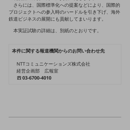
ビジネスお役立ち情報
さらには、国際標準化への提案などにより、国際的
プロジェクトへの参入時のハードルを引き下げ、海外
旬な話題やお役立ち資料などDXの課題を
解決するヒントをお届けする記事サイト
鉄道ビジネスの展開にも貢献してまいります。
新着記事
お役立ち資料ダウンロード
本実証試験の詳細は、別紙のとおりです。
トレンド記事特集
IT用語集
中堅中小企業向け
本件に関する報道機関からのお問い合わせ先
サービス・ソリューション
課題やニーズに合ったサービスをご紹介し、
NTTコミュニケーションズ株式会社
中堅中小企業のビジネスをサポート！
経営企画部 広報室
お悩みから見つける
03-6700-4010
お悩みから見つけるTOP
ネットワーク
モバイル・音声
バックオフィス
リモート・ハイブリッドワーク