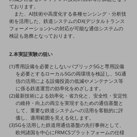
教育
ております。
また、AI技術や高度化する各種センシング・分析技
モビリティ
術を活用した、鉄道システムのDX(デジタルトランス
製造・建設業
フォーメーション)への対応が可能な通信システムの
検証も急務となっております。
小売業
キーワードで探す
モバイルTOP
2.本実証実験の狙い
法人向けスマホ・携帯に関する、
(1)専用設備を必要としないパブリック5Gと専用設備
おすすめの機種、料金やサービスをご紹介
製品
を必要とするローカル5Gの両環境を検証し、5G通
製品TOP
信の活用による設備投資の低減やメンテナンス等
に係る鉄道運営の効率化をめざします。
ビジネス向けスマートフォン
(2)最新技術による効率化・省力化と、安全性・安定性
タフネススマートフォン
の維持・向上の両立を実現するための通信基盤と
して、重要な鉄道システムへの活用を客観的に評
データ通信製品
価し、適用範囲を見える化します。
(3)5Gを活用した鉄道用通信基盤の先行事例として、
ドコモケータイ
欧州諸国を中心にFRMCSプラットフォームの仕様
5G対応ホームルーター