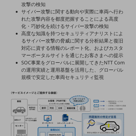
攻撃の検知
教育
サイバー攻撃に関する動向や実際に車両へ行わ
モビリティ
れた攻撃内容を都度把握することによる高度
化・巧妙化を続けるサイバー攻撃の検知
製造・建設業
高度な知識を持つセキュリティアナリストによ
小売業
るサイバー攻撃の脅威に関する分析結果と復旧
キーワードで探す
対応に資する情報のレポート化、およびカスタ
モバイルTOP
マーポータルサイトを通じたお客さまへの提示
法人向けスマホ・携帯に関する、
SOC事業をグローバルに展開してきたNTT Com
おすすめの機種、料金やサービスをご紹介
の運用実績と運用基盤を活用した、グローバル
製品
規模で安定した車両セキュリティ監視
製品TOP
ビジネス向けスマートフォン
タフネススマートフォン
データ通信製品
ドコモケータイ
5G対応ホームルーター