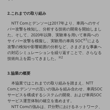
5G
IoT
2.これまでの取り組み
AI
NTT Comとデンソーは2017年より、車両へのサイ
バー攻撃を検知し、分析する技術の開発を開始しまし
データ利活用
た。そして、2020年以降、実験車を用いて車両への
※1
運用管理
サイバー攻撃を模擬し、実験用の車両 SOC
による
攻撃の検知や影響範囲の分析など、さまざまな事象へ
業務支援・マーケティング
の対応シミュレーションを繰り返すことで、さらなる
※2
災害対策・BCP
技術向上を図ってきました。
課題・ニーズで探す
課題・ニーズで探すTOP
3.協業の概要
コミュニケーション・情報共有
本協業ではこれまでの取り組みを踏まえ、NTT
マーケティング
Comとデンソーの互いの強みを組み合わせ、車両SOC
サービスを構成するシステムの開発、および車両SOC
業務効率化
サービス運営体制の確立を進めます。
災害対策
NTT Comの強みは、IT分野におけるネットワーク、