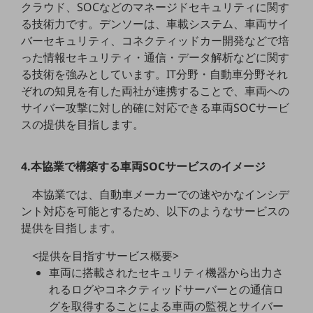
クラウド、SOCなどのマネージドセキュリティに関す
職場環境整備
る技術力です。デンソーは、車載システム、車両サイ
地域共創・地方創生
バーセキュリティ、コネクティッドカー開発などで培
った情報セキュリティ・通信・データ解析などに関す
セキュリティ対策
る技術を強みとしています。IT分野・自動車分野それ
遠隔監視
ぞれの知見を有した両社が連携することで、車両への
サイバー攻撃に対し的確に対応できる車両SOCサービ
顧客体験（CX）改善
スの提供を目指します。
自動化・省電化
人材不足解消
4.本協業で構築する車両SOCサービスのイメージ
業種・業態で探す
本協業では、自動車メーカーでの速やかなインシデ
業種・業態で探すTOP
ント対応を可能とするため、以下のようなサービスの
自治体
提供を目指します。
一次産業
<提供を目指すサービス概要>
医療・介護
車両に搭載されたセキュリティ機器から出力さ
れるログやコネクティッドサーバーとの通信ロ
観光
グを取得することによる車両の監視とサイバー