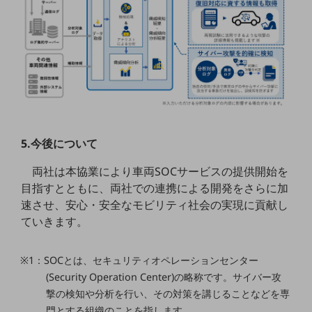
通信モジュール製品
衛星携帯電話
IOT完了済みメーカーブランド製品
料金
料金TOP
ドコモBiz データ無制限 ドコモ MAX ドコモ mini ドコモBiz かけ放題
5.今後について
ケータイプラン
両社は本協業により車両SOCサービスの提供開始を
5Gデータプラス
目指すとともに、両社での連携による開発をさらに加
速させ、安心・安全なモビリティ社会の実現に貢献し
データプラス
ていきます。
IoT向け回線料金
home5Gプラン
※1：SOCとは、セキュリティオペレーションセンター
モバイルサービス
(Security Operation Center)の略称です。サイバー攻
端末の一元管理
撃の検知や分析を行い、その対策を講じることなどを専
門とする組織のことを指します。