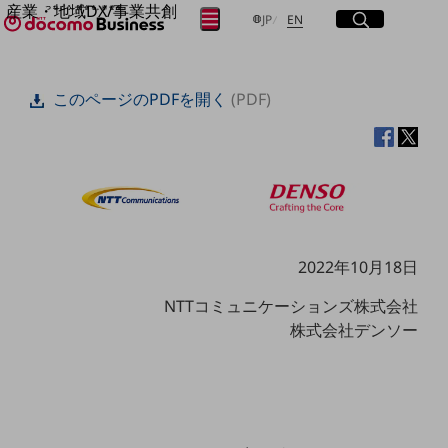
産業・地域DX/事業共創
サイト内検索
開く
日本語
English
メニュー
開く
JP
EN
OPEN HUB for Plural Futures
自律・分散・協調型社会の実現を目指し、
フリーワードを入力して探す
「社会可能性」を探究・実装する事業共創エコシステムです。
このページのPDFを開く
(PDF)
OPEN HUB for Plural Futuresとは
イベント/ウェビナー
検索する
記事コンテンツ
プレイヤー(カタリスト/パートナー企業)
事例
Smart World
フリーワードでNTTドコモビジネスの
取り組みを検索
産業・地域DXプラットフォーマーとして
企業と地域が持続成長する社会を目指します
2022年10月18日
Smart City
Smart Education
NTTコミュニケーションズ株式会社
Smart Healthcare
Smart Industry
株式会社デンソー
Smart Mobility
Smart Worksite
生成AI(Generative AI)
地域の取り組み
地域社会を支える皆さまと地域課題の解決や