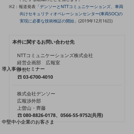
セキュリティ
※2：報道発表
「デンソーとNTTコミュニケーションズ、車両
運用保守・故障紛失サポート
向けセキュリティオペレーションセンター(車両SOC)の
実現に必要な技術検証の開始」
(2019年12月16日)
回線・ネットワーク
お手続き
本件に関するお問い合わせ先
NTTコミュニケーションズ株式会社
別ウィンドウで開きます
経営企画部 広報室
サービスをご利用中のお客さま
導入事例・セミナー
伊勢
導入事例TOP
03-6700-4010
最新の導入事例や注目の導入事例をご紹介します
セミナー
株式会社デンソー
広報渉外部
開催・出展する各種セミナー、イベント情報をご紹介します
上曽山・齊藤
080-8826-0178、0566-55-9752(共用)
別ウィンドウで開きます
中堅中小企業のお客さま
NTTドコモビジネスウォッチ