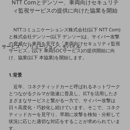
NTT Comとデンソー、車両向けセキュリテ
地域経済のさらなる活性化に取り組みます
自治体・地域社会との共創
ィ監視サービスの提供に向けた協業を開始
LGPF(Local Government Platform)
NTTコミュニケーションズ株式会社(以下 NTT Com)
別ウィンドウで開きます
と株式会社デンソー(以下 デンソー)は、サイバー攻撃
の脅威から車両を見守る「車両向けセキュリティ監視
サービス・ソリューション・モバイル
サービス」(以下 車両SOCサービス)の提供開始に向
サービス・ソリューションTOP
け、協業(以下 本協業)を開始します。
DXに関する課題を解決する
サービス・ソリューションをご紹介
カテゴリーで探す
1.背景
カテゴリーで探すTOP
近年、コネクティッドカーと呼ばれるネットワーク
ネットワーク・モバイル
とつながるクルマが急速に普及し、ICTを活用したさ
まざまなサービスと繋がる一方で、サイバー攻撃は
クラウド・データセンター
日々高度化・巧妙化し続けています。そこで、コネク
電話・映像コミュニケーション
ティッドカーを見守り、早期に攻撃を検知・分析して
状況に応じた適切な対応をすることが求められていま
セキュリティ
す。