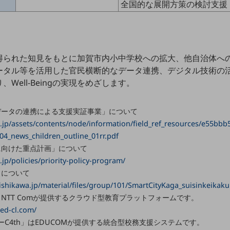
全国的な展開方策の検討支援
得られた知見をもとに加賀市内小中学校への拡大、他自治体へ
ータル等を活用した官民横断的なデータ連携、デジタル技術の
Well-Beingの実現をめざします。
データの連携による支援実証事業」について
o.jp/assets/contents/node/information/field_ref_resources/e55bb
4_news_children_outline_01rr.pdf
に向けた重点計画」について
.jp/policies/priority-policy-program/
」について
.ishikawa.jp/material/files/group/101/SmartCityKaga_suisinkeikaku
NTT Comが提供するクラウド型教育プラットフォームです。
ed-cl.com/
ャーC4th」はEDUCOMが提供する統合型校務支援システムです。