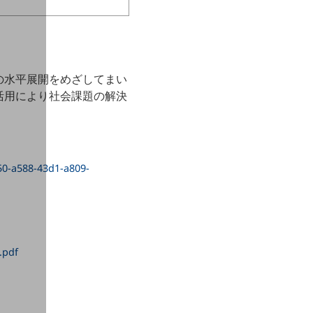
の水平展開をめざしてまい
活用により社会課題の解決
b50-a588-43d1-a809-
.pdf