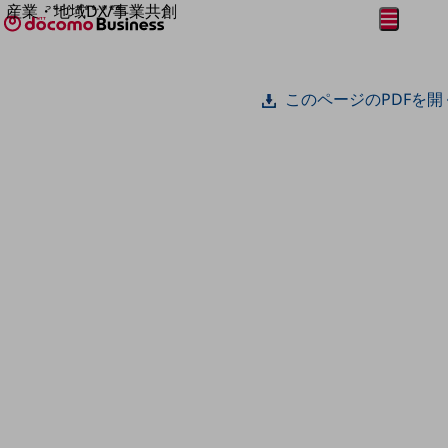
産業・地域DX/事業共創
メニュー
開く
OPEN HUB for Plural Futures
自律・分散・協調型社会の実現を目指し、
フリーワードを入力して探す
「社会可能性」を探究・実装する事業共創エコシステムです。
このページのPDFを開
OPEN HUB for Plural Futuresとは
イベント/ウェビナー
記事コンテンツ
プレイヤー(カタリスト/パートナー企業)
事例
Smart World
フリーワードでNTTドコモビジネスの
取り組みを検索
産業・地域DXプラットフォーマーとして
企業と地域が持続成長する社会を目指します
Smart City
Smart Education
Smart Healthcare
Smart Industry
Smart Mobility
Smart Worksite
生成AI(Generative AI)
地域の取り組み
地域社会を支える皆さまと地域課題の解決や