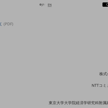
サ
開
日本語
English
JP
EN
く
(PDF)
検索する
株式
NTTコ
東京大学大学院経済学研究科附属