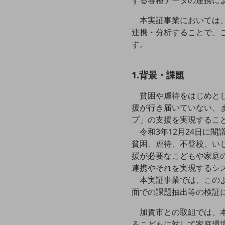
する各種データの連携に
クラウド・データセンター
本実証事業においては
電話・映像コミュニケーション
連携・分析することで、
セキュリティ
す。
5G
1.背景・課題
IoT
AI
貧困や虐待をはじめと
援が行き届いていない、
データ利活用
プ」の支援を実現するこ
令和3年12月24日に
運用管理
貧困、虐待、不登校、い
業務支援・マーケティング
援が必要なこどもや家庭
連携やそれを実現するシ
災害対策・BCP
課題・ニーズで探す
本実証事業では、この
課題・ニーズで探すTOP
面での課題抽出等の検証
コミュニケーション・情報共有
加賀市との取組では、
るこどもに対して家庭環