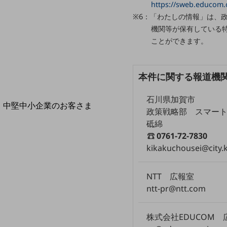
導入事例TOP
https://sweb.educom.
※6：「わたしの情報」は、
最新の導入事例や注目の導入事例をご紹介します
機関等が保有している
セミナー
ことができます。
開催・出展する各種セミナー、イベント情報をご紹介します
本件に関する報道機
石川県加賀市
中堅中小企業のお客さま
政策戦略部 スマー
NTTドコモビジネスウォッチ
砥綿
ビジネスお役立ち情報
0761-72-7830
旬な話題やお役立ち資料などDXの課題を
kikakuchousei@city.k
解決するヒントをお届けする記事サイト
新着記事
お役立ち資料ダウンロード
NTT 広報室
トレンド記事特集
ntt-pr@ntt.com
IT用語集
中堅中小企業向け
サービス・ソリューション
株式会社EDUCOM 