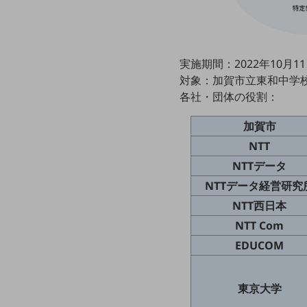
データ通信製品
ドコモケータイ
実施期間：2022年10月11日
5G対応ホームルーター
対象：加賀市立東和中学
通信モジュール製品
各社・団体の役割：
衛星携帯電話
加賀市
IOT完了済みメーカーブランド製品
NTT
料金
NTTデータ
料金TOP
NTTデータ経営研究
ドコモBiz データ無制限 ドコモ MAX ドコモ mini ドコモBiz かけ放題
NTT西日本
ケータイプラン
NTT Com
EDUCOM
5Gデータプラス
データプラス
東京大学
IoT向け回線料金