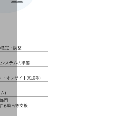
の選定・調整
験システムの準備
スク・オンサイト支援等)
ム)
済部門：
する助言等支援