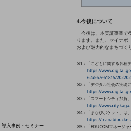
home5Gプラン
モバイルサービス
端末の一元管理
4.今後について
セキュリティ
今後は、本実証事業で
ります。また、マイナポ
運用保守・故障紛失サポート
および魅力的なまちづくり、
回線・ネットワーク
お手続き
※1：「こどもに関する各種
https://www.digital.g
62a567e61815/2022020
※2：「デジタル社会の実現
https://www.digital.go
※3：「スマートシティ加賀
https://www.city.kaga
※4：「まなびポケット」は、
別ウィンドウで開きます
サービスをご利用中のお客さま
https://manabipocket.
導入事例・セミナー
※5：「EDUCOMマネージ