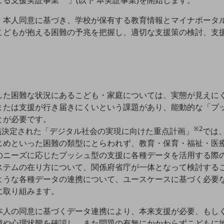
よる支援実証事業
」(以下 本実証事業)を開始します。
、本人同意に基づき、学校が保有する教育情報とマイナポータ
こどもが抱える困難の予兆を把握し、適切な支援策の検討、支
した困難な状況にあるこども・家庭については、実態が見えに
または支援が行き届きにくいという課題があり、能動的な「プ
とが必要です。
※2
閣議決定された「デジタル社会の実現に向けた重点計画」
では
じめといった困難の類型にとらわれず、教育・保育・福祉・医
のニーズに応じたプッシュ型の支援に各種データを活用する際
ステムの在り方について、関係府省庁が一体となって検討する
ような各種データの連携について、ユースケースに基づく必要
に取り組みます。
本人の同意に基づくデータ連携により、本来支援が必要、もし
境や心理状態を確認し、また問題の有無にかかわらずこどもに