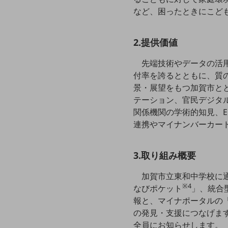
マーケティング
など、困ったときにこど
業務効率化
災害対策
2.提供価値
職場環境整備
先端技術やデータの活
付率を誇るとともに、質
地域共創・地方創生
景・展望をもつ加賀市とと
セキュリティ対策
テーション、官民デジタ
関係機関の学術的知見、
遠隔監視
連携やマイナンバーカー
顧客体験（CX）改善
自動化・省電化
3.取り組み概要
人材不足解消
加賀市立東和中学校に
業種・業態で探す
※4
なびポケット
」、統合型
業種・業態で探すTOP
報と、マイナポータルの
自治体
の発見・支援につなげま
全員にお知らせします。