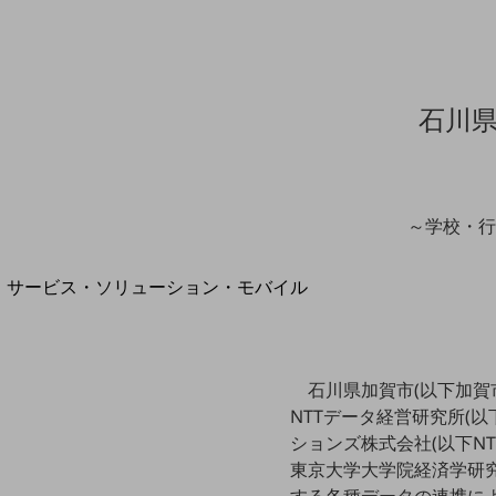
地域経済のさらなる活性化に取り組みます
自治体・地域社会との共創
LGPF(Local Government Platform)
石川
別ウィンドウで開きます
～学校・行
サービス・ソリューション・モバイル
サービス・ソリューションTOP
DXに関する課題を解決する
サービス・ソリューションをご紹介
石川県加賀市(以下加賀市
カテゴリーで探す
NTTデータ経営研究所(以
カテゴリーで探すTOP
ションズ株式会社(以下NTT
ネットワーク・モバイル
東京大学大学院経済学研究