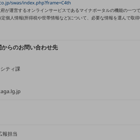
co.jp/swas/index.php?frame=C4th
政府が運営するオンラインサービスであるマイナポータルの機能の一つ
特定個人情報(所得税や世帯情報など)について、必要な情報を選んで取
関からのお問い合わせ先
別ウィンドウで開きます
トシティ課
aga.lg.jp
広報担当