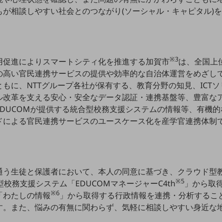
もが相談しやすい社会とのつながり(ソーシャル・キャピタル)
※3
用促進によりスマートシティ化を推進する加賀市
は、全国上
の高い官民連携サービスの提供や効率的な自治体運営をめざし
もに、NTTグループ各社が保有する、教育分野の知見、ICT
ル改革を支える安心・安全なデータ認証・連携基盤等、豊富な
EDUCOMが提供する統合型校務支援システムの情報等、有機
ドによる官民連携サービスのユースケース化を産学官連携体制
通う生徒と保護者において、本人の同意に基づき、クラウド型
※5
校務支援システム「EDUCOMマネージャーC4th
」から取
※6
「わたしの情報
」から取得する行政情報を連携・分析するこ
す。また、悩みの有無に関わらず、気軽に相談しやすい身近な