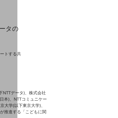
ータの
ートする共
下NTTデータ)、株式会社
日本)、NTTコミュニケー
東京大学(以下東京大学)、
庁が推進する「こどもに関