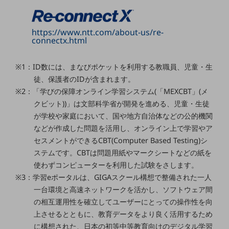
グループ会社
会社案内パンフレット
https://www.ntt.com/about-us/re-
ニュースルーム
connectx.html
ニュースルームTOP
ニュースリリース
※1：ID数には、まなびポケットを利用する教職員、児童・生
徒、保護者のIDが含まれます。
地域からの発表
※2：「学びの保障オンライン学習システム(「MEXCBT」(メ
重要なお知らせ
クビット))」は文部科学省が開発を進める、児童・生徒
が学校や家庭において、国や地方自治体などの公的機関
お知らせ
などが作成した問題を活用し、オンライン上で学習やア
社外からの評価実績
セスメントができるCBT(Computer Based Testing)シ
サステナビリティ
ステムです。CBTは問題用紙やマークシートなどの紙を
サステナビリティTOP
使わずコンピューターを利用した試験をさします。
※3：学習eポータルは、GIGAスクール構想で整備された一人
NTTドコモビジネスグループのサステナビリティ
一台環境と高速ネットワークを活かし、ソフトウェア間
サステナビリティ基本方針
の相互運用性を確立してユーザーにとっての操作性を向
上させるとともに、教育データをより良く活用するため
サステナビリティレポート
に構想された、日本の初等中等教育向けのデジタル学習