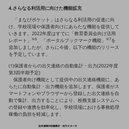
4.さらなる利活用に向けた機能拡充
通信モジュール製品
「まなびポケット」はさらなる利活用の促進に向
衛星携帯電話
け、学校現場や保護者向けにあらたな機能を提供して
IOT完了済みメーカーブランド製品
いきます。2022年度はすでに「教育委員会向け活用
料金
※6
※7
レポート」
、「ポータルブックマーク機能」
を
料金TOP
追加しましたが、さらに今後、以下の機能のリリース
ドコモBiz データ無制限 ドコモ MAX ドコモ mini ドコモBiz かけ放題
を予定しています。
ケータイプラン
(1)保護者からの出欠連絡の自動集計・出力(2022年度
第3四半期予定)
5Gデータプラス
保護者向け機能として提供中の出欠連絡機能に、あ
データプラス
らたに自動集計・出力機能を追加します。保護者がス
マートフォンやブラウザーから登録した出欠連絡を自
IoT向け回線料金
動で集計、出力することにより、校務支援システムへ
の登録や連携を効率化し、学校現場における事務処理
home5Gプラン
モバイルサービス
稼働の負担を軽減します。
端末の一元管理