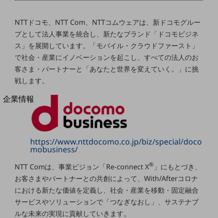
法人向けモバイルトップ
はじめての方へ
NTTドコモ、NTT Com、NTTコムウェアは、新ドコモグルー
サービス・商品を探す
プとして法人事業を統合し、新たなブランド「ドコモビジネ
新規会員登録/ログインはこちら
100回線以上のお問い合わせ・お見積りはこちら
ス」を展開しています。「モバイル・クラウドファースト」
で社会・産業にイノベーションを起こし、すべての法人のお
客さま・パートナーと「あなたと世界を変えていく。」に挑
戦します。
別ウィンドウで開きます
企業情報
企業情報TOP
会社案内
会社案内TOP
https://www.nttdocomo.co.jp/biz/special/doco
mobusiness/
組織
®
NTT Comは、事業ビジョン「Re-connect X
」にもとづき、
沿革
お客さまやパートナーとの共創によって、With/Afterコロナ
社長からのご挨拶
における新たな価値を定義し、社会・産業を移動・固定融合
サービスやソリューションで「つなぎなおし」、サステナブ
事業拠点
ルな未来の実現に貢献していきます。