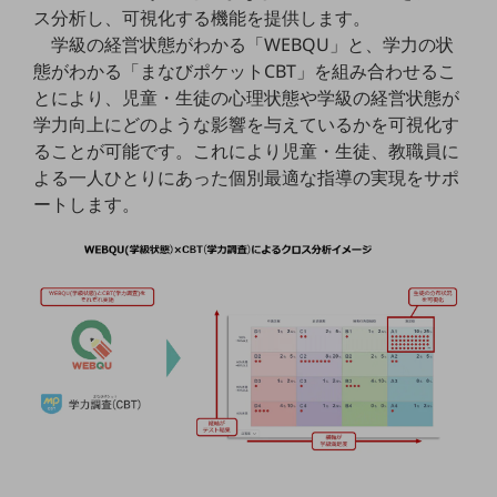
セキュリティ
ス分析し、可視化する機能を提供します。
学級の経営状態がわかる「WEBQU」と、学力の状
その他のお悩みはこちら
態がわかる「まなびポケットCBT」を組み合わせるこ
業界から見つける
とにより、児童・生徒の心理状態や学級の経営状態が
業界から見つけるTOP
学力向上にどのような影響を与えているかを可視化す
製造業
ることが可能です。これにより児童・生徒、教職員に
よる一人ひとりにあった個別最適な指導の実現をサポ
小売・卸売業
ートします。
運輸業
建設業
地域産業
その他の業界はこちら
ゲーム感覚で見つける
ビジネスお悩み診断
NTTドコモビジネス
オンラインショップ
モバイル・ICTサービスをオンラインで
相談・申し込みができるバーチャルショップ