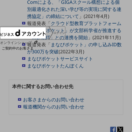
Comによる、「GIGAスクール構想による個
協賛
別最適化された深い学び等の実現に関する連
NTTドコモグループ
携協定」の締結について
」(2021年4月)
報道発表「
クラウド型教育プラットフォーム
「まなびポケット」が文部科学省が推進する
ログイン
「MEXCBT」との連携を開始
」(2021年11月)
オンラインショップ
報道発表「
まなびポケット」の申し込みID数
ご契約中のお客さま
が300万を突破
(2022年3月)
まなびポケットサービスサイト
サービス別サポート情報
まなびポケットたんぽくん
本件に関するお問い合わせ先
ご契約中サービスの一元管理
お客さまからのお問い合わせ
報道機関からのお問い合わせ
Web明細(ビリングステーション)