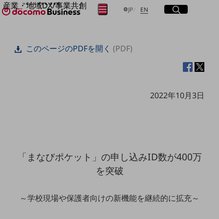
産業・地域DX/事業共創
サイト内検索
開く
日本語
English
メニュー
開く
JP
EN
OPEN HUB for Plural Futures
自律・分散・協調型社会の実現を目指し、
フリーワードを入力して探す
「社会可能性」を探究・実装する事業共創エコシステムです。
このページのPDFを開く
(PDF)
OPEN HUB for Plural Futuresとは
イベント/ウェビナー
検索する
記事コンテンツ
プレイヤー(カタリスト/パートナー企業)
事例
2022年10月3日
Smart World
フリーワードでNTTドコモビジネスの
取り組みを検索
産業・地域DXプラットフォーマーとして
企業と地域が持続成長する社会を目指します
Smart City
Smart Education
Smart Healthcare
「まなびポケット」の申し込みID数が400万
Smart Industry
Smart Mobility
を突破
Smart Worksite
生成AI(Generative AI)
地域の取り組み
～学校現場や保護者向けの新機能を継続的に拡充～
地域社会を支える皆さまと地域課題の解決や