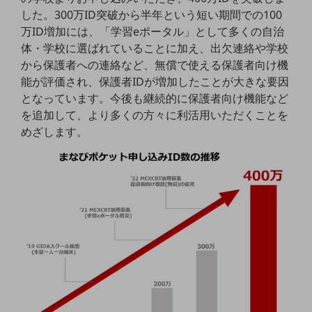
職場環境整備
した。300万ID突破から半年という短い期間での100
万ID増加には、「学習eポータル」として多くの自治
地域共創・地方創生
体・学校に選ばれていることに加え、出欠連絡や学校
セキュリティ対策
から保護者への連絡など、無償で使える保護者向け機
能が評価され、保護者IDが増加したことが大きな要因
遠隔監視
となっています。今後も継続的に保護者向け機能など
顧客体験（CX）改善
を追加して、より多くの方々に利活用いただくことを
めざします。
自動化・省電化
人材不足解消
業種・業態で探す
業種・業態で探すTOP
自治体
一次産業
医療・介護
観光