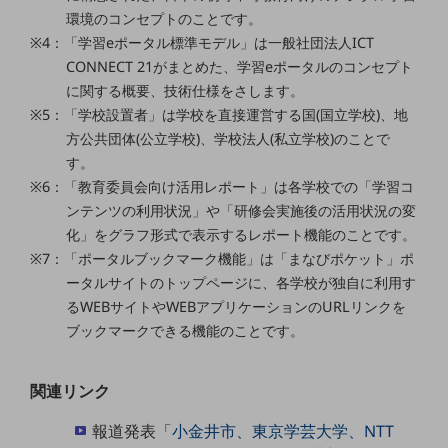
ダイバーシティ
環境のコンセプトのことです。
経営情報
※4：「学習eポータル標準モデル」は一般社団法人ICT
経営情報TOP
CONNECT 21がまとめた、学習eポータルのコンセプト
業績
に関する概要、技術仕様をさします。
※5：「学校設置者」は学校を直接運営する国(国立学校)、地
決算公告
方公共団体(公立学校)、学校法人(私立学校)のことで
電子公告
す。
※6：「教育委員会向け活用レポート」は各学校での「学習コ
基礎的電気通信役務損益明細表
ンテンツの利用状況」や「研修会実施後の活用状況の変
採用情報
化」をグラフ形式で表示するレポート機能のことです。
採用情報TOP
※7：「ポータルブックマーク機能」は「まなびポケット」ポ
新卒採用
ータルサイトのトップページに、各学校が独自に利用す
るWEBサイトやWEBアプリケーションのURLリンクを
経験者採用
ブックマークできる機能のことです。
障がい者採用
人材育成制度
関連リンク
広告・協賛
広告
報道発表「
小金井市、東京学芸大学、NTT