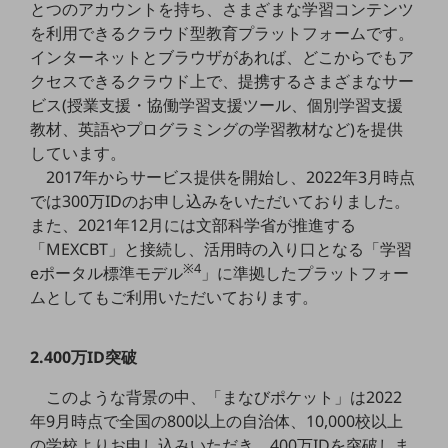
とつのアカウントを持ち、さまざまな学習コンテンツ
5G
を利用できるクラウド型教育プラットフォームです。
IoT
インターネットとブラウザがあれば、どこからでもア
クセスできるクラウド上で、提携するさまざまなサー
AI
ビス(授業支援・協働学習支援ツール、個別学習支援
データ利活用
教材、英語やプログラミングの学習教材など)を提供
しています。
運用管理
2017年からサービス提供を開始し、2022年3月時点
業務支援・マーケティング
では300万IDのお申し込みをいただいておりました。
また、2021年12月には文部科学省が推進する
災害対策・BCP
「MEXCBT」と接続し、活用時の入り口となる「学習
課題・ニーズで探す
※4
eポータル標準モデル
」に準拠したプラットフォー
課題・ニーズで探すTOP
ムとしてもご利用いただいております。
コミュニケーション・情報共有
マーケティング
2.400万ID突破
業務効率化
このような背景の中、「まなびポケット」は2022
年9月時点で全国の800以上の自治体、10,000校以上
災害対策
の学校よりお申し込みいただき、400万IDを突破しま