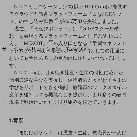
地域経済のさらなる活性化に取り組みます
NTTコミュニケーションズ(以下 NTT Com)が提供す
自治体・地域社会との共創
るクラウド型教育プラットフォーム「まなびポケッ
LGPF(Local Government Platform)
※1
ト」の申し込みID数
が400万IDを突破しました。
現在、「まなびポケット」は「GIGAスクール構
別ウィンドウで開きます
想」を実現するプラットフォームとしての活用に加
※2
え、「MEXCBT」
の入り口となる「学習マネジメン
サービス・ソリューション・モバイル
※3
トシステム」(以下 学習eポータル
)としての用途に
サービス・ソリューションTOP
おいても全国の多くの自治体に採用いただいておりま
す。
DXに関する課題を解決する
NTT Comは、引き続き児童・生徒の特性に応じた
サービス・ソリューションをご紹介
カテゴリーで探す
個別最適な学びを支援し、保護者の方々がお子さまの
カテゴリーで探すTOP
学びをサポートできる機能、教職員のワークスタイル
変革を後押しする機能などを提供し、より多くの教育
ネットワーク・モバイル
現場で利活用いただく取り組みを続けていきます。
クラウド・データセンター
電話・映像コミュニケーション
1.背景
セキュリティ
「まなびポケット」は児童・生徒、教職員が一人ひ