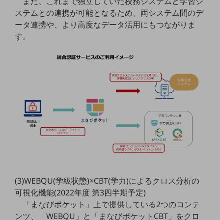
また、これまで独立していた校務システムと学習シ
ビジネスお役立ち情報
ステムとの連携が可能となるため、両システム間のデ
旬な話題やお役立ち資料などDXの課題を
ータ連携や、より高度なデータ活用にもつながりま
解決するヒントをお届けする記事サイト
す。
新着記事
お役立ち資料ダウンロード
トレンド記事特集
IT用語集
中堅中小企業向け
サービス・ソリューション
課題やニーズに合ったサービスをご紹介し、
中堅中小企業のビジネスをサポート！
お悩みから見つける
お悩みから見つけるTOP
ネットワーク
モバイル・音声
(3)WEBQU(学級状態)×CBT(学力)によるクロス分析の
バックオフィス
可視化機能(2022年度 第3四半期予定)
「まなびポケット」上で提供している2つのコンテ
リモート・ハイブリッドワーク
ンツ、「WEBQU」と「まなびポケットCBT」をクロ