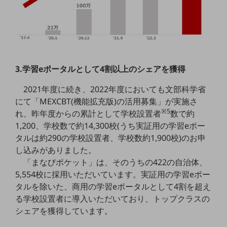
教育
モビリティ
製造・建設業
小売業
3.学習eポータルとして4割以上のシェアを獲得
キーワードで探す
モバイルTOP
2021年度に続き、2022年度においても文部科学省
にて「MEXCBT(機能拡充版)の活用募集」が実施さ
法人向けスマホ・携帯に関する、
※5
おすすめの機種、料金やサービスをご紹介
れ、昨年度からの累計として学校設置者
数で約
製品
1,200、学校数で約14,300校(うち実証用の学習eポー
製品TOP
タルは約290の学校設置者、学校数約1,900校)のお申
し込みがありました。
ビジネス向けスマートフォン
「まなびポケット」は、そのうちの422の自治体、
タフネススマートフォン
5,554校に採用いただいています。実証用の学習eポー
タルを除いた、商用の学習eポータルとして4割を超え
データ通信製品
る学校設置者に導入いただいており、トップクラスの
ドコモケータイ
シェアを獲得しています。
5G対応ホームルーター