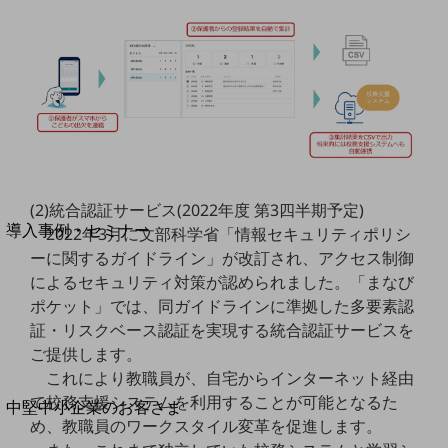
セキュリティ
運用保守・故障紛失サポート
回線・ネットワーク
お手続き
別ウィンドウで開きます
(2)統合認証サービス(2022年度 第3四半期予定)
サービスをご利用中のお客さま
導入事例・セミナー
2022年3月に文部科学省「情報セキュリティポリシ
導入事例TOP
ーに関するガイドライン」が改訂され、アクセス制御
によるセキュリティ対策が認められました。「まなび
最新の導入事例や注目の導入事例をご紹介します
ポケット」では、同ガイドラインに準拠した多要素認
セミナー
証・リスクベース認証を実現する統合認証サービスを
開催・出展する各種セミナー、イベント情報をご紹介します
ご提供します。
これにより教職員が、自宅からインターネット経由
で校務支援システムを利用することが可能となるた
別ウィンドウで開きます
中堅中小企業のお客さま
め、教職員のワークスタイル変革を促進します。
NTTドコモビジネスウォッチ