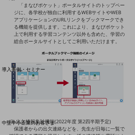
セキュリティ
「まなびポケット」ポータルサイトのトップペー
運用保守・故障紛失サポート
ジに、各学校が独自に利用するWEBサイトやWEB
アプリケーションのURLリンクをブックマークでき
回線・ネットワーク
る機能を提供します。これにより、まなびポケット
お手続き
上で利用する学習コンテンツ以外も含めた、学習の
総合ポータルサイトとしてご利用いただけます。
別ウィンドウで開きます
サービスをご利用中のお客さま
導入事例・セミナー
導入事例TOP
最新の導入事例や注目の導入事例をご紹介します
セミナー
開催・出展する各種セミナー、イベント情報をご紹介します
別ウィンドウで開きます
(3) 出欠情報集計機能(2022年度 第2四半期予定)
中堅中小企業のお客さま
保護者からの出欠連絡などを、先生が日毎に一覧で
NTTドコモビジネスウォッチ