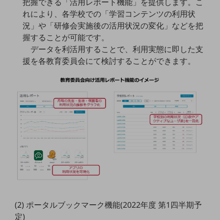
把握できる「活用レポート機能」を提供します。こ
れにより、各学校での「学習コンテンツの利用状
通信モジュール製品
況」や「研修会実施後の活用状況の変化」などを把
衛星携帯電話
握することが可能です。
データを利活用することで、利用実態に即した支
IOT完了済みメーカーブランド製品
援を各教育委員会にて検討することができます。
料金
料金TOP
ドコモBiz データ無制限 ドコモ MAX ドコモ mini ドコモBiz かけ放題
ケータイプラン
5Gデータプラス
データプラス
IoT向け回線料金
home5Gプラン
モバイルサービス
端末の一元管理
(2) ポータルブックマーク機能(2022年度 第1四半期予
定)