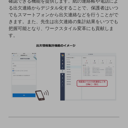
確認できる機能を提供します。紙の連絡帳や電話によ
ビジネスお役立ち情報
る出欠連絡からデジタル化することで、保護者はいつ
旬な話題やお役立ち資料などDXの課題を
でもスマートフォンから出欠連絡などを行うことがで
解決するヒントをお届けする記事サイト
きます。また、先生は出欠連絡の集計結果をいつでも
新着記事
お役立ち資料ダウンロード
把握可能となり、ワークスタイル変革にも貢献しま
トレンド記事特集
す。
IT用語集
中堅中小企業向け
サービス・ソリューション
課題やニーズに合ったサービスをご紹介し、
中堅中小企業のビジネスをサポート！
お悩みから見つける
お悩みから見つけるTOP
ネットワーク
モバイル・音声
バックオフィス
リモート・ハイブリッドワーク