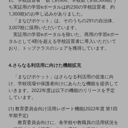
教育
ち実証用の学習eポータルは約230の学校設置者、約
1,300校)のお申し込みがありました。
モビリティ
「まなびポケット」は、そのうちの291の自治体、
製造・建設業
3,007校に採用いただいています。
実証用の学習eポータルを除いた、商用の学習eポー
小売業
タルとして4割を超える学校設置者に導入いただいて
キーワードで探す
モバイルTOP
おり、トップクラスのシェアを獲得しています。
法人向けスマホ・携帯に関する、
おすすめの機種、料金やサービスをご紹介
4.さらなる利活用に向けた機能拡充
製品
製品TOP
「まなびポケット」はさらなる利活用の促進に向
け、学校現場や保護者向けにあらたな機能を提供して
ビジネス向けスマートフォン
いきます。2022年度は以下の機能のリリースを予定
タフネススマートフォン
しています。
データ通信製品
(1) 教育委員会向け活用レポート機能(2022年度 第1四
半期予定)
ドコモケータイ
教育委員会向けに、各学校や教職員の活用状況を
5G対応ホームルーター