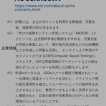
法人向けモバイルトップ
https://www.ntt.com/about-us/re-
はじめての方へ
connectx.html
サービス・商品を探す
新規会員登録/ログインはこちら
100回線以上のお問い合わせ・お見積りはこちら
※1：ID数には、まなびポケットを利用する教職員、児童生
徒、保護者のIDが含まれます。
※2：「学びの保障オンライン学習システム(「MEXCBT」(メ
クビット))」は文部科学省が開発をすすめる、児童生徒
が学校や家庭において、国や地方自治体などの公的機関
別ウィンドウで開きます
企業情報
などが作成した問題を活用し、オンライン上で学習やア
企業情報TOP
セスメントができるCBT(Computer Based Testing)シ
会社案内
ステムです。CBTは問題用紙やマークシートなどの紙を
会社案内TOP
使わずコンピューターを利用した試験をさします。
組織
※3：学習eポータルは、GIGAスクール構想で整備された一人
一台環境と高速ネットワークを活かし、ソフトウェア間
沿革
の相互運用性を確立してユーザーにとっての操作性を向
上させるとともに、教育データをより良く活用するため
社長からのご挨拶
に構想された、日本の初等中等教育向けのデジタル学習
事業拠点
環境のコンセプトのことです。