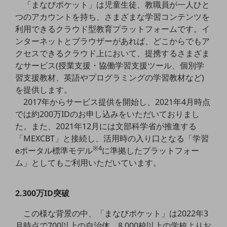
「まなびポケット」は児童生徒、教職員が一人ひと
5G
つのアカウントを持ち、さまざまな学習コンテンツを
IoT
利用できるクラウド型教育プラットフォームです。イ
ンターネットとブラウザーがあれば、どこからでもア
AI
クセスできるクラウド上において、提携するさまざま
データ利活用
なサービス(授業支援・協働学習支援ツール、個別学
習支援教材、英語やプログラミングの学習教材など)
運用管理
を提供します。
業務支援・マーケティング
2017年からサービス提供を開始し、2021年4月時点
では約200万IDのお申し込みをいただいておりまし
災害対策・BCP
た。また、2021年12月には文部科学省が推進する
課題・ニーズで探す
「MEXCBT」と接続し、活用時の入り口となる「学習
課題・ニーズで探すTOP
※4
eポータル標準モデル
に準拠したプラットフォー
コミュニケーション・情報共有
ム」としてもご利用いただいています。
マーケティング
2.300万ID突破
業務効率化
この様な背景の中、「まなびポケット」は2022年3
災害対策
月時点で700以上の自治体、8,000校以上の学校よりお