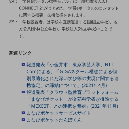
※4：「学習eポータル標準モデル」は一般社団法人ICT
グループ会社
CONNECT 21がまとめた、学習eポータルのコンセプト
会社案内パンフレット
に関する概要、技術仕様をさします。
ニュースルーム
※5：「学校設置者」は学校を直接運営する国(国立学校)、地
ニュースルームTOP
方公共団体(公立学校)、学校法人(私立学校)のことで
ニュースリリース
す。
地域からの発表
関連リンク
重要なお知らせ
報道発表「小金井市、東京学芸大学、NTT
お知らせ
Comによる、「GIGAスクール構想による個
社外からの評価実績
別最適化された深い学び等の実現に関する連
サステナビリティ
携協定」の締結について」(2021年4月)
サステナビリティTOP
報道発表「クラウド型教育プラットフォーム
「まなびポケット」が文部科学省が推進する
NTTドコモビジネスグループのサステナビリティ
「MEXCBT」との連携を開始」(2021年11月)
サステナビリティ基本方針
まなびポケットサービスサイト
まなびポケットたんぽくん
サステナビリティレポート