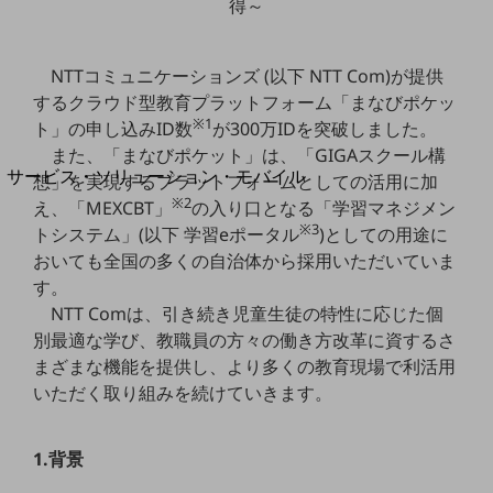
得～
地域経済のさらなる活性化に取り組みます
自治体・地域社会との共創
LGPF(Local Government Platform)
NTTコミュニケーションズ (以下 NTT Com)が提供
するクラウド型教育プラットフォーム「まなびポケッ
別ウィンドウで開きます
※1
ト」の申し込みID数
が300万IDを突破しました。
また、「まなびポケット」は、「GIGAスクール構
サービス・ソリューション・モバイル
想」を実現するプラットフォームとしての活用に加
サービス・ソリューションTOP
※2
え、「MEXCBT」
の入り口となる「学習マネジメン
※3
トシステム」(以下 学習eポータル
)としての用途に
DXに関する課題を解決する
おいても全国の多くの自治体から採用いただいていま
サービス・ソリューションをご紹介
カテゴリーで探す
す。
カテゴリーで探すTOP
NTT Comは、引き続き児童生徒の特性に応じた個
別最適な学び、教職員の方々の働き方改革に資するさ
ネットワーク・モバイル
まざまな機能を提供し、より多くの教育現場で利活用
クラウド・データセンター
いただく取り組みを続けていきます。
電話・映像コミュニケーション
1.背景
セキュリティ