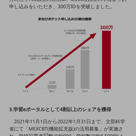
職場環境整備
申し込みをいただき、300万IDを突破しました。
地域共創・地方創生
セキュリティ対策
遠隔監視
顧客体験（CX）改善
自動化・省電化
人材不足解消
業種・業態で探す
業種・業態で探すTOP
自治体
一次産業
3.学習eポータルとして4割以上のシェアを獲得
医療・介護
2021年11月1日から2022年1月31日まで、文部科学
省にて「MEXCBT(機能拡充版)の活用募集」が実施さ
観光
※5
れ、学校設置者
数で約900、学校数で約8,500校(う