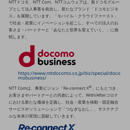
NTTドコモ、NTT Com、NTTコムウェアは、新ドコモグルー
セキュリティ
プとして法人事業を統合し、新たなブランド「ドコモビジネ
その他のお悩みはこちら
ス」を展開しています。「モバイル・クラウドファースト」
業界から見つける
で社会・産業にイノベーションを起こし、すべての法人のお
業界から見つけるTOP
客さま・パートナーと「あなたと世界を変えていく。」に挑
製造業
戦します。
小売・卸売業
運輸業
建設業
https://www.nttdocomo.co.jp/biz/special/doco
mobusiness/
地域産業
®
NTT Comは、事業ビジョン「Re-connect X
」にもとづき、
その他の業界はこちら
お客さまやパートナーとの共創によって、With/Afterコロナ
ゲーム感覚で見つける
ビジネスお悩み診断
における新たな価値を定義し、社会・産業を移動・固定融合
NTTドコモビジネス
サービスやソリューションで「つなぎなおし」、サステナブ
オンラインショップ
ルな未来の実現に貢献していきます。
モバイル・ICTサービスをオンラインで
相談・申し込みができるバーチャルショップ