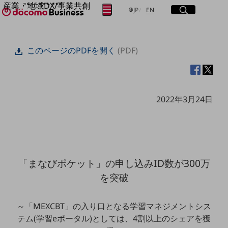
産業・地域DX/事業共創
サイト内検索
開く
日本語
English
メニュー
開く
JP
EN
OPEN HUB for Plural Futures
自律・分散・協調型社会の実現を目指し、
フリーワードを入力して探す
「社会可能性」を探究・実装する事業共創エコシステムです。
このページのPDFを開く
(PDF)
OPEN HUB for Plural Futuresとは
イベント/ウェビナー
検索する
記事コンテンツ
プレイヤー(カタリスト/パートナー企業)
事例
2022年3月24日
Smart World
フリーワードでNTTドコモビジネスの
取り組みを検索
産業・地域DXプラットフォーマーとして
企業と地域が持続成長する社会を目指します
Smart City
Smart Education
Smart Healthcare
「まなびポケット」の申し込みID数が300万
Smart Industry
Smart Mobility
を突破
Smart Worksite
生成AI(Generative AI)
地域の取り組み
～「MEXCBT」の入り口となる学習マネジメントシス
テム(学習eポータル)としては、4割以上のシェアを獲
地域社会を支える皆さまと地域課題の解決や