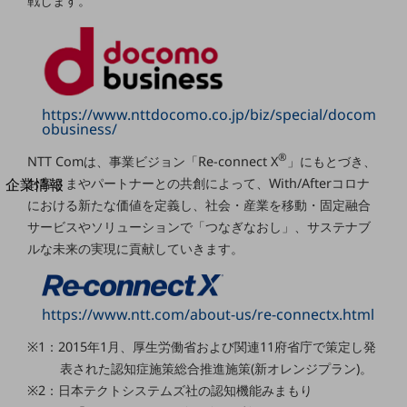
戦します。
法人向けモバイルトップ
はじめての方へ
サービス・商品を探す
新規会員登録/ログインはこちら
100回線以上のお問い合わせ・お見積りはこちら
https://www.nttdocomo.co.jp/biz/special/docom
obusiness/
®
NTT Comは、事業ビジョン「Re-connect X
」にもとづき、
別ウィンドウで開きます
お客さまやパートナーとの共創によって、With/Afterコロナ
企業情報
企業情報TOP
における新たな価値を定義し、社会・産業を移動・固定融合
会社案内
サービスやソリューションで「つなぎなおし」、サステナブ
会社案内TOP
ルな未来の実現に貢献していきます。
組織
沿革
https://www.ntt.com/about-us/re-connectx.html
社長からのご挨拶
※1：2015年1月、厚生労働省および関連11府省庁で策定し発
表された認知症施策総合推進施策(新オレンジプラン)。
事業拠点
※2：日本テクトシステムズ社の認知機能みまもり