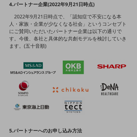
ビジネスお役立ち情報
4.パートナー企業(2022年9月21日時点)
旬な話題やお役立ち資料などDXの課題を
2022年9月21日時点で、「認知症で不安になる本
解決するヒントをお届けする記事サイト
人・家族・企業が少なくなる社会」というコンセプト
新着記事
お役立ち資料ダウンロード
にご賛同いただいたパートナー企業は以下の通りで
トレンド記事特集
す。今後、各社と具体的な共創モデルを検討していき
IT用語集
ます。(五十音順)
中堅中小企業向け
サービス・ソリューション
課題やニーズに合ったサービスをご紹介し、
中堅中小企業のビジネスをサポート！
お悩みから見つける
お悩みから見つけるTOP
ネットワーク
モバイル・音声
バックオフィス
リモート・ハイブリッドワーク
5.パートナーへのお申し込み方法