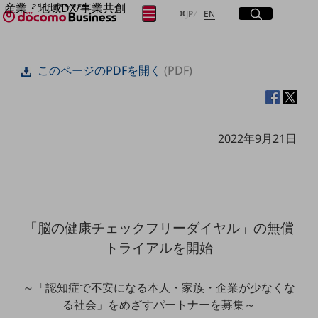
産業・地域DX/事業共創
サイト内検索
開く
日本語
English
メニュー
開く
JP
EN
OPEN HUB for Plural Futures
自律・分散・協調型社会の実現を目指し、
フリーワードを入力して探す
「社会可能性」を探究・実装する事業共創エコシステムです。
このページのPDFを開く
(PDF)
OPEN HUB for Plural Futuresとは
イベント/ウェビナー
検索する
記事コンテンツ
プレイヤー(カタリスト/パートナー企業)
事例
2022年9月21日
Smart World
フリーワードでNTTドコモビジネスの
取り組みを検索
産業・地域DXプラットフォーマーとして
企業と地域が持続成長する社会を目指します
Smart City
Smart Education
Smart Healthcare
「脳の健康チェックフリーダイヤル」の無償
Smart Industry
Smart Mobility
トライアルを開始
Smart Worksite
生成AI(Generative AI)
地域の取り組み
～「認知症で不安になる本人・家族・企業が少なくな
る社会」をめざすパートナーを募集～
地域社会を支える皆さまと地域課題の解決や