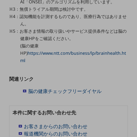
AI「ONSEI」のアルゴリズムを利用しています。
グループ会社
※3：無償トライアル期間は検討中です。
会社案内パンフレット
※4：認知機能を計測するものであり、医療行為ではありませ
ニュースルーム
ん。
ニュースルームTOP
※5：お客さま情報の取り扱いやサービス提供条件などは脳の
ニュースリリース
健康HPをご確認ください。
(脳の健康
地域からの発表
HP)
https://www.ntt.com/business/lp/brainhealth.ht
重要なお知らせ
ml
お知らせ
関連リンク
社外からの評価実績
サステナビリティ
脳の健康チェックフリーダイヤル
サステナビリティTOP
NTTドコモビジネスグループのサステナビリティ
本件に関するお問い合わせ先
サステナビリティ基本方針
お客さまからのお問い合わせ
サステナビリティレポート
報道機関からのお問い合わせ