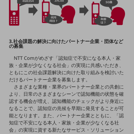
通信モジュール製品
衛星携帯電話
IOT完了済みメーカーブランド製品
料金
3.社会課題の解決に向けたパートナー企業・団体など
料金TOP
の募集
ドコモBiz データ無制限 ドコモ MAX ドコモ mini ドコモBiz かけ放題
NTT Comがめざす「認知症で不安になる本人・家
族・企業が少なくなる社会」の実現に共感いただき、
ケータイプラン
ともにこの社会課題解決に向けた取り組みを検討いた
5Gデータプラス
だけるパートナー企業を募集します。
さまざまな業種・業界のパートナー企業との共創に
データプラス
より、日常のさまざまなシーンで認知機能の状態を確
IoT向け回線料金
認する機会が増え、認知機能のチェックがより身近に
なることで、認知症の兆候を早期に発見することが可
home5Gプラン
能となります。また、パートナー企業とともに、「認
モバイルサービス
知症で不安になる本人・家族・企業が少なくなる社
端末の一元管理
会」の実現に資する新たなサービス・ソリューション