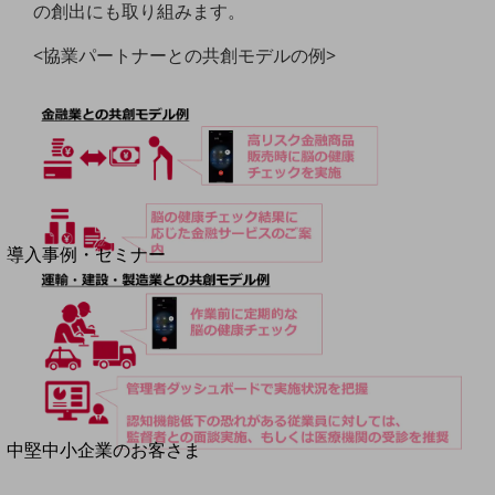
セキュリティ
の創出にも取り組みます。
運用保守・故障紛失サポート
<協業パートナーとの共創モデルの例>
回線・ネットワーク
お手続き
別ウィンドウで開きます
サービスをご利用中のお客さま
導入事例・セミナー
導入事例TOP
最新の導入事例や注目の導入事例をご紹介します
セミナー
開催・出展する各種セミナー、イベント情報をご紹介します
別ウィンドウで開きます
中堅中小企業のお客さま
NTTドコモビジネスウォッチ