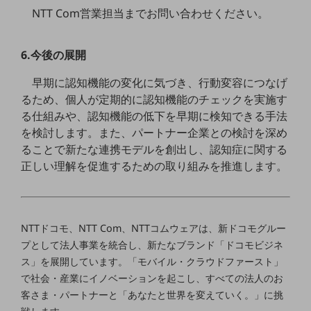
セキュリティ
NTT Com営業担当までお問い合わせください。
その他のお悩みはこちら
業界から見つける
6.今後の展開
業界から見つけるTOP
早期に認知機能の変化に気づき、行動変容につなげ
製造業
るため、個人が定期的に認知機能のチェックを実施す
小売・卸売業
る仕組みや、認知機能の低下を早期に検知できる手法
を検討します。また、パートナー企業との検討を深め
運輸業
ることで新たな連携モデルを創出し、認知症に関する
建設業
正しい理解を促進するための取り組みを推進します。
地域産業
その他の業界はこちら
NTTドコモ、NTT Com、NTTコムウェアは、新ドコモグルー
ゲーム感覚で見つける
ビジネスお悩み診断
プとして法人事業を統合し、新たなブランド「ドコモビジネ
NTTドコモビジネス
ス」を展開しています。「モバイル・クラウドファースト」
オンラインショップ
で社会・産業にイノベーションを起こし、すべての法人のお
客さま・パートナーと「あなたと世界を変えていく。」に挑
モバイル・ICTサービスをオンラインで
相談・申し込みができるバーチャルショップ