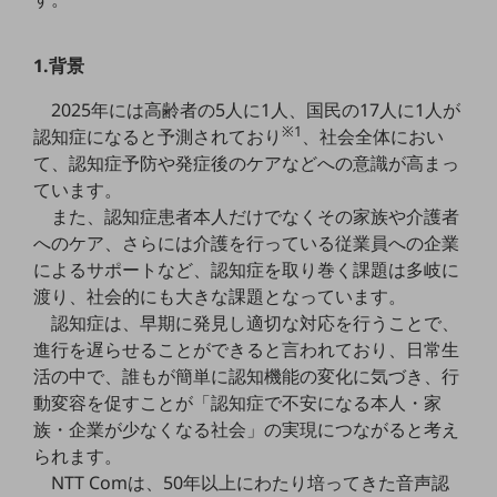
5G
IoT
1.背景
AI
2025年には高齢者の5人に1人、国民の17人に1人が
※1
認知症になると予測されており
、社会全体におい
データ利活用
て、認知症予防や発症後のケアなどへの意識が高まっ
運用管理
ています。
また、認知症患者本人だけでなくその家族や介護者
業務支援・マーケティング
へのケア、さらには介護を行っている従業員への企業
災害対策・BCP
によるサポートなど、認知症を取り巻く課題は多岐に
課題・ニーズで探す
渡り、社会的にも大きな課題となっています。
課題・ニーズで探すTOP
認知症は、早期に発見し適切な対応を行うことで、
進行を遅らせることができると言われており、日常生
コミュニケーション・情報共有
活の中で、誰もが簡単に認知機能の変化に気づき、行
マーケティング
動変容を促すことが「認知症で不安になる本人・家
族・企業が少なくなる社会」の実現につながると考え
業務効率化
られます。
災害対策
NTT Comは、50年以上にわたり培ってきた音声認