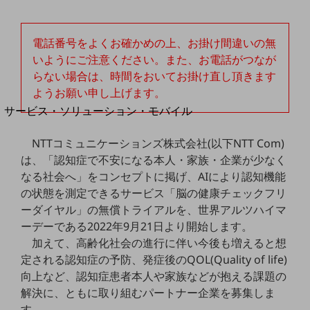
地域経済のさらなる活性化に取り組みます
自治体・地域社会との共創
LGPF(Local Government Platform)
電話番号をよくお確かめの上、お掛け間違いの無
いようにご注意ください。また、お電話がつなが
別ウィンドウで開きます
らない場合は、時間をおいてお掛け直し頂きます
ようお願い申し上げます。
サービス・ソリューション・モバイル
サービス・ソリューションTOP
NTTコミュニケーションズ株式会社(以下NTT Com)
DXに関する課題を解決する
は、「認知症で不安になる本人・家族・企業が少なく
サービス・ソリューションをご紹介
なる社会へ」をコンセプトに掲げ、AIにより認知機能
カテゴリーで探す
カテゴリーで探すTOP
の状態を測定できるサービス「脳の健康チェックフリ
ーダイヤル」の無償トライアルを、世界アルツハイマ
ネットワーク・モバイル
ーデーである2022年9月21日より開始します。
加えて、高齢化社会の進行に伴い今後も増えると想
クラウド・データセンター
定される認知症の予防、発症後のQOL(Quality of life)
電話・映像コミュニケーション
向上など、認知症患者本人や家族などが抱える課題の
解決に、ともに取り組むパートナー企業を募集しま
セキュリティ
す。