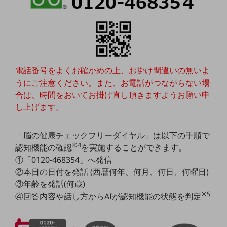
教育
モビリティ
製造・建設業
小売業
電話番号をよくお確かめの上、お掛け間違いの無いよ
キーワードで探す
うにご注意ください。また、お電話がつながらない場
モバイルTOP
合は、時間をおいてお掛け直し頂きますようお願い申
法人向けスマホ・携帯に関する、
し上げます。
おすすめの機種、料金やサービスをご紹介
製品
製品TOP
「脳の健康チェックフリーダイヤル」は以下の手順で
※4
認知機能の確認
を実施することができます。
ビジネス向けスマートフォン
①「0120-468354」へ発信
タフネススマートフォン
②本日の日付を発話 (西暦何年、何月、何日、何曜日)
③年齢を発話(何歳)
データ通信製品
※5
④回答内容や話し方からAIが認知機能の状態を判定
ドコモケータイ
5G対応ホームルーター