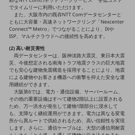
頼なNTT Comのネットワークサービス
を低コスト
でタイムリーに利用いただけます。
通信モジュール製品
また、大阪市内の既存NTT Comデータセンターと
ともに大容量・高速ネットワークリング「Nexcenter
衛星携帯電話
Connect™ Metro」でつながることにより、IXや
IOT完了済みメーカーブランド製品
ISP、マルチクラウドへの接続性を高めます。
料金
料金TOP
(2) 高い耐災害性
両データセンターは、阪神淡路大震災、東日本大震
ドコモBiz データ無制限 ドコモ MAX ドコモ mini ドコモBiz かけ放題
災、今後想定される南海トラフ地震クラスの巨大地震
ケータイプラン
でも安心な建物免震構造を採用することにより、地震
による建物やお客さま機器への衝撃を抑えた安全な運
5Gデータプラス
用継続ができます。
データプラス
大阪第6では、電力・通信設備、サーバールーム、
その他の重要設備はすべて建物2階以上に設置される
IoT向け回線料金
ため、万一洪水が発生して建物1階部分に浸水して
home5Gプラン
も、支障なく継続運用ができます。電力は異なる変電
モバイルサービス
所から異ルートで供給されるため、高い信頼性を実現
端末の一元管理
します。さらに、通信ケーブルは、大型の通信用耐震