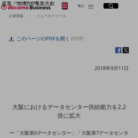
産業・地域DX/事業共創
サイト内検索
開く
日本語
English
メニュー
開く
JP
EN
OPEN HUB for Plural Futures
企業情報
ニュースリリース
自律・分散・協調型社会の実現を目指し、
フリーワードを入力して探す
「社会可能性」を探究・実装する事業共創エコシステムです。
OPEN HUB for Plural Futuresとは
このページのPDFを開く
(PDF)
イベント/ウェビナー
検索する
記事コンテンツ
プレイヤー(カタリスト/パートナー企業)
事例
Smart World
フリーワードでNTTドコモビジネスの
2018年9月11日
取り組みを検索
産業・地域DXプラットフォーマーとして
企業と地域が持続成長する社会を目指します
Smart City
Smart Education
Smart Healthcare
Smart Industry
大阪におけるデータセンター供給能力を2.2
Smart Mobility
Smart Worksite
倍に拡大
生成AI(Generative AI)
地域の取り組み
〜「大阪第6データセンター」「大阪第7データセンタ
地域社会を支える皆さまと地域課題の解決や