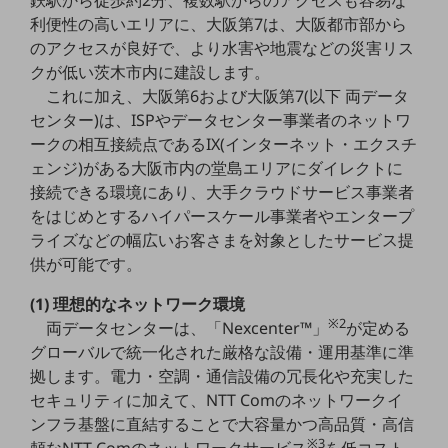
鉄駅から徒歩約2分、複数駅からのアクセスも容易な
教育
利便性の高いエリアに、大阪第7は、大阪都市部から
のアクセスが良好で、より水害や地震などの災害リス
モビリティ
クが低い茨木市内に建設します。
製造・建設業
これに加え、大阪第6および大阪第7(以下 両データ
センター)は、ISPやデータセンター事業者のネットワ
小売業
ークの相互接続点であるIX(インターネット・エクスチ
キーワードで探す
モバイルTOP
ェンジ)がある大阪市内の堂島エリアにダイレクトに
接続できる環境にあり、大手クラウドサービス事業者
法人向けスマホ・携帯に関する、
をはじめとするハイパースケール事業者やエンタープ
おすすめの機種、料金やサービスをご紹介
ライズなどの幅広いお客さまを対象としたサービス提
製品
製品TOP
供が可能です。
ビジネス向けスマートフォン
(1) 理想的なネットワーク環境
※2
両データセンターは、「Nexcenter™」
が定める
タフネススマートフォン
グローバルで統一化された厳格な設備・運用基準に準
データ通信製品
拠します。電力・空調・通信設備の冗長化や充実した
セキュリティに加えて、NTT Comのネットワークイ
ドコモケータイ
ンフラ基盤に直結することで大容量かつ高品質・高信
※3
5G対応ホームルーター