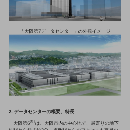
職場環境整備
地域共創・地方創生
セキュリティ対策
「大阪第7データセンター」の外観イメージ
遠隔監視
顧客体験（CX）改善
自動化・省電化
人材不足解消
業種・業態で探す
業種・業態で探すTOP
自治体
一次産業
2. データセンターの概要、特長
医療・介護
※1
大阪第6
は、大阪市内の中心地で、最寄りの地下
観光