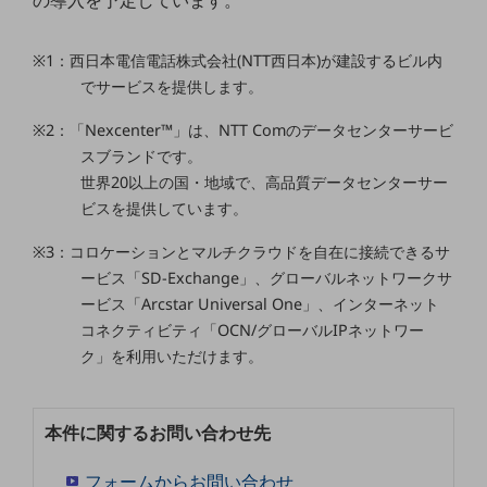
の導入を予定しています。
ビジネスお役立ち情報
旬な話題やお役立ち資料などDXの課題を
※1：西日本電信電話株式会社(NTT西日本)が建設するビル内
解決するヒントをお届けする記事サイト
新着記事
でサービスを提供します。
お役立ち資料ダウンロード
トレンド記事特集
※2：「Nexcenter™」は、NTT Comのデータセンターサービ
IT用語集
スブランドです。
中堅中小企業向け
世界20以上の国・地域で、高品質データセンターサー
サービス・ソリューション
ビスを提供しています。
課題やニーズに合ったサービスをご紹介し、
※3：コロケーションとマルチクラウドを自在に接続できるサ
中堅中小企業のビジネスをサポート！
お悩みから見つける
ービス「SD-Exchange」、グローバルネットワークサ
お悩みから見つけるTOP
ービス「Arcstar Universal One」、インターネット
コネクティビティ「OCN/グローバルIPネットワー
ネットワーク
ク」を利用いただけます。
モバイル・音声
バックオフィス
本件に関するお問い合わせ先
リモート・ハイブリッドワーク
フォームからお問い合わせ