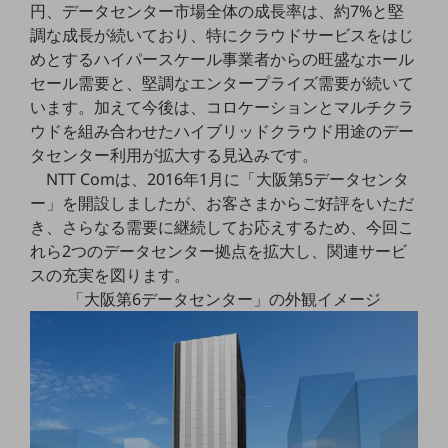
円、データセンター市場全体の成長率は、約7%と堅
5G
調な成長が続いており、特にクラウドサービスをはじ
IoT
めとするハイパースケール事業者からの旺盛なホール
セール需要と、堅調なエンタープライズ需要が続いて
AI
います。加えて今後は、コロケーションとマルチクラ
データ利活用
ウドを組み合わせたハイブリッドクラウド用途のデー
タセンター利用が拡大する見込みです。
運用管理
NTT Comは、2016年1月に「大阪第5データセンタ
業務支援・マーケティング
ー」を開設しましたが、お客さまからご好評をいただ
き、さらなる需要に継続してお応えするため、今回こ
災害対策・BCP
れら2つのデータセンター拠点を拡大し、関連サービ
課題・ニーズで探す
スの充実を図ります。
課題・ニーズで探すTOP
「大阪第6データセンター」の外観イメージ
コミュニケーション・情報共有
マーケティング
業務効率化
災害対策