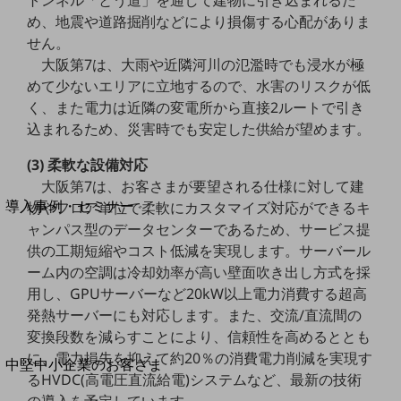
トンネル「とう道」を通して建物に引き込まれるた
セキュリティ
め、地震や道路掘削などにより損傷する心配がありま
運用保守・故障紛失サポート
せん。
大阪第7は、大雨や近隣河川の氾濫時でも浸水が極
回線・ネットワーク
お手続き
めて少ないエリアに立地するので、水害のリスクが低
く、また電力は近隣の変電所から直接2ルートで引き
込まれるため、災害時でも安定した供給が望めます。
(3) 柔軟な設備対応
別ウィンドウで開きます
大阪第7は、お客さまが要望される仕様に対して建
サービスをご利用中のお客さま
導入事例・セミナー
物やフロア単位で柔軟にカスタマイズ対応ができるキ
導入事例TOP
ャンパス型のデータセンターであるため、サービス提
供の工期短縮やコスト低減を実現します。サーバール
最新の導入事例や注目の導入事例をご紹介します
ーム内の空調は冷却効率が高い壁面吹き出し方式を採
セミナー
用し、GPUサーバーなど20kW以上電力消費する超高
開催・出展する各種セミナー、イベント情報をご紹介します
発熱サーバーにも対応します。また、交流/直流間の
変換段数を減らすことにより、信頼性を高めるととも
に、電力損失を抑えて約20％の消費電力削減を実現す
別ウィンドウで開きます
中堅中小企業のお客さま
るHVDC(高電圧直流給電)システムなど、最新の技術
NTTドコモビジネスウォッチ