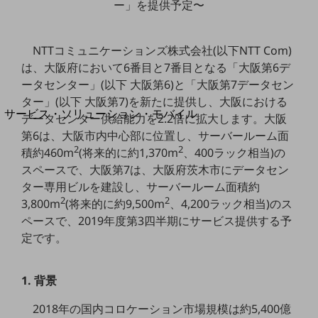
ー」を提供予定〜
地域経済のさらなる活性化に取り組みます
自治体・地域社会との共創
LGPF(Local Government Platform)
NTTコミュニケーションズ株式会社(以下NTT Com)
は、大阪府において6番目と7番目となる「大阪第6デ
別ウィンドウで開きます
ータセンター」(以下 大阪第6)と「大阪第7データセン
ター」(以下 大阪第7)を新たに提供し、大阪における
サービス・ソリューション・モバイル
データセンター供給能力を2.2倍に拡大します。大阪
サービス・ソリューションTOP
第6は、大阪市内中心部に位置し、サーバールーム面
2
2
積約460m
(将来的に約1,370m
、400ラック相当)の
DXに関する課題を解決する
サービス・ソリューションをご紹介
スペースで、大阪第7は、大阪府茨木市にデータセン
カテゴリーで探す
ター専用ビルを建設し、サーバールーム面積約
カテゴリーで探すTOP
2
2
3,800m
(将来的に約9,500m
、4,200ラック相当)のス
ペースで、2019年度第3四半期にサービス提供する予
ネットワーク・モバイル
定です。
クラウド・データセンター
電話・映像コミュニケーション
1. 背景
セキュリティ
2018年の国内コロケーション市場規模は約5,400億