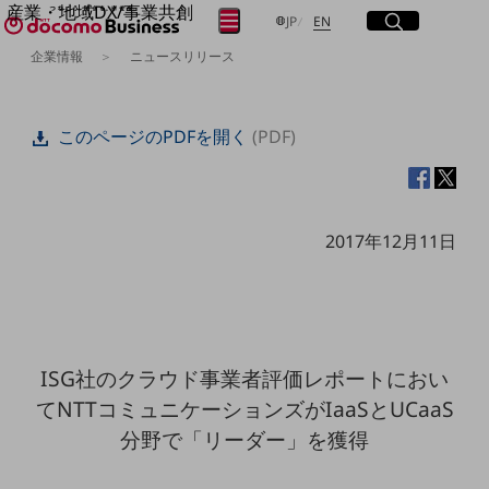
産業・地域DX/事業共創
サイト内検索
開く
日本語
English
メニュー
開く
JP
EN
OPEN HUB for Plural Futures
企業情報
ニュースリリース
自律・分散・協調型社会の実現を目指し、
フリーワードを入力して探す
「社会可能性」を探究・実装する事業共創エコシステムです。
OPEN HUB for Plural Futuresとは
このページのPDFを開く
(PDF)
イベント/ウェビナー
検索する
記事コンテンツ
プレイヤー(カタリスト/パートナー企業)
事例
Smart World
フリーワードでNTTドコモビジネスの
2017年12月11日
取り組みを検索
産業・地域DXプラットフォーマーとして
企業と地域が持続成長する社会を目指します
Smart City
Smart Education
Smart Healthcare
Smart Industry
ISG社のクラウド事業者評価レポートにおい
Smart Mobility
Smart Worksite
てNTTコミュニケーションズがIaaSとUCaaS
生成AI(Generative AI)
分野で「リーダー」を獲得
地域の取り組み
地域社会を支える皆さまと地域課題の解決や