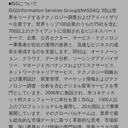
■ISGについて
職場環境整備
ISG(Information Services Group)(NASDAQ: III)は世
地域共創・地方創生
界をリードするテクノロジー調査およびアドバイザリ
ー企業です。世界トップ100企業のうちの75社を含む
セキュリティ対策
700以上のクライアントに信頼されるビジネスパート
遠隔監視
ナーで、企業、公共セクター、サービス・テクノロジ
ー事業者が自社の運用の改善と、迅速なビジネスの成
顧客体験（CX）改善
長を達成するのを支援します。同社は、オートメーシ
自動化・省電化
ョン、クラウド、データ分析、ソーシングアドバイザ
リー、マネージドガバナンスおよびリスクサービス、
人材不足解消
ネットワークキャリアサービス、テクノロジー戦略お
業種・業態で探す
よび運用設計、変更管理、マーケット情報およびテク
業種・業態で探すTOP
ノロジー調査・分析を含むデジタル変革サービスを専
自治体
門としています。2006年に創設され、米コネティカ
ット州スタンフォードに本社を置くISGは、1300人以
一次産業
上のプロフェッショナルを雇用し、20カ国以上で事業
医療・介護
展開しています。そのグローバルチームは、業界で最
も総合的な市場データに基づく革新的な思考、市場影
観光
響、深い業界および技術の専門知識、世界クラスの調