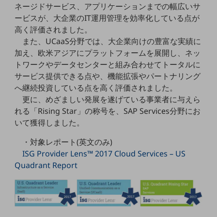
ネージドサービス、アプリケーションまでの幅広いサ
5G
ービスが、大企業のIT運用管理を効率化している点が
IoT
高く評価されました。
また、UCaaS分野では、大企業向けの豊富な実績に
AI
加え、欧米アジアにプラットフォームを展開し、ネッ
データ利活用
トワークやデータセンターと組み合わせてトータルに
サービス提供できる点や、機能拡張やパートナリング
運用管理
へ継続投資している点を高く評価されました。
業務支援・マーケティング
更に、めざましい発展を遂げている事業者に与えら
れる「Rising Star」の称号を、SAP Services分野にお
災害対策・BCP
いて獲得しました。
課題・ニーズで探す
課題・ニーズで探すTOP
・対象レポート(英文のみ)
コミュニケーション・情報共有
ISG Provider Lens™ 2017 Cloud Services – US
Quadrant Report
マーケティング
業務効率化
災害対策