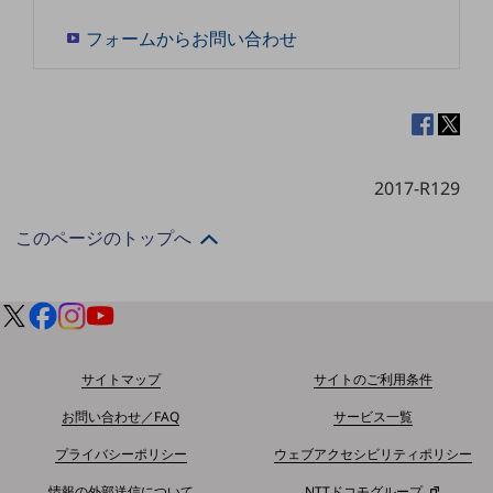
フォームからお問い合わせ
通信モジュール製品
衛星携帯電話
IOT完了済みメーカーブランド製品
料金
料金TOP
2017-R129
ドコモBiz データ無制限 ドコモ MAX ドコモ mini ドコモBiz かけ放題
このページのトップへ
ケータイプラン
5Gデータプラス
データプラス
IoT向け回線料金
サイトマップ
サイトのご利用条件
home5Gプラン
お問い合わせ／FAQ
サービス一覧
モバイルサービス
端末の一元管理
プライバシーポリシー
ウェブアクセシビリティポリシー
情報の外部送信について
NTTドコモグループ