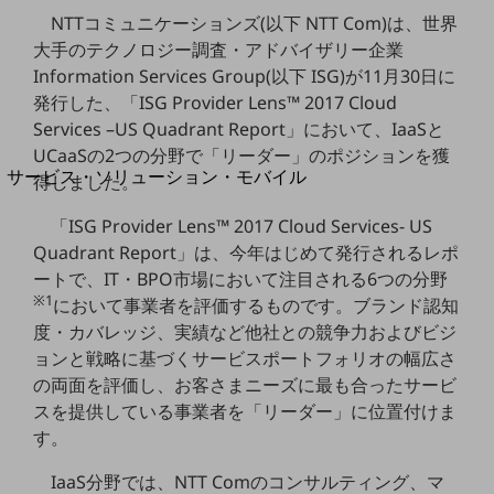
地域経済のさらなる活性化に取り組みます
NTTコミュニケーションズ(以下 NTT Com)は、世界
自治体・地域社会との共創
大手のテクノロジー調査・アドバイザリー企業
LGPF(Local Government Platform)
Information Services Group(以下 ISG)が11月30日に
発行した、「ISG Provider Lens™ 2017 Cloud
別ウィンドウで開きます
Services –US Quadrant Report」において、IaaSと
UCaaSの2つの分野で「リーダー」のポジションを獲
サービス・ソリューション・モバイル
得しました。
サービス・ソリューションTOP
「ISG Provider Lens™ 2017 Cloud Services- US
DXに関する課題を解決する
Quadrant Report」は、今年はじめて発行されるレポ
サービス・ソリューションをご紹介
ートで、IT・BPO市場において注目される6つの分野
カテゴリーで探す
※1
において事業者を評価するものです。ブランド認知
カテゴリーで探すTOP
度・カバレッジ、実績など他社との競争力およびビジ
ネットワーク・モバイル
ョンと戦略に基づくサービスポートフォリオの幅広さ
の両面を評価し、お客さまニーズに最も合ったサービ
クラウド・データセンター
スを提供している事業者を「リーダー」に位置付けま
電話・映像コミュニケーション
す。
セキュリティ
IaaS分野では、NTT Comのコンサルティング、マ