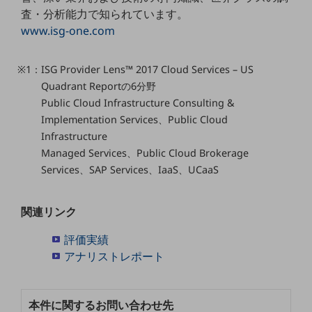
教育
査・分析能力で知られています。
www.isg-one.com
モビリティ
製造・建設業
※1：ISG Provider Lens™ 2017 Cloud Services – US
Quadrant Reportの6分野
小売業
キーワードで探す
Public Cloud Infrastructure Consulting &
モバイルTOP
Implementation Services、Public Cloud
Infrastructure
法人向けスマホ・携帯に関する、
Managed Services、Public Cloud Brokerage
おすすめの機種、料金やサービスをご紹介
製品
Services、SAP Services、IaaS、UCaaS
製品TOP
ビジネス向けスマートフォン
関連リンク
タフネススマートフォン
評価実績
アナリストレポート
データ通信製品
ドコモケータイ
本件に関するお問い合わせ先
5G対応ホームルーター