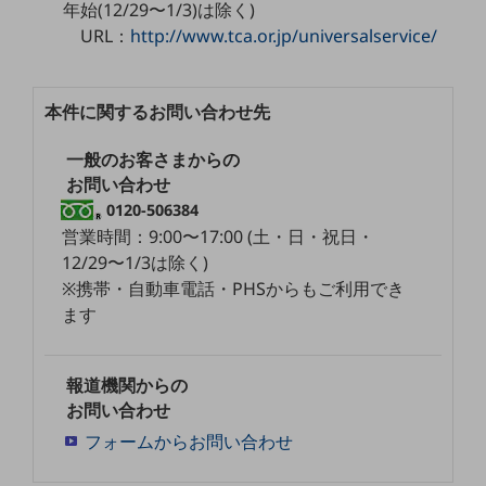
年始(12/29〜1/3)は除く)
教育
URL：
http://www.tca.or.jp/universalservice/
モビリティ
製造・建設業
本件に関するお問い合わせ先
小売業
キーワードで探す
一般のお客さまからの
モバイルTOP
お問い合わせ
0120-506384
法人向けスマホ・携帯に関する、
営業時間：9:00〜17:00 (土・日・祝日・
おすすめの機種、料金やサービスをご紹介
製品
12/29〜1/3は除く)
製品TOP
※携帯・自動車電話・PHSからもご利用でき
ます
ビジネス向けスマートフォン
タフネススマートフォン
報道機関からの
データ通信製品
お問い合わせ
フォームからお問い合わせ
ドコモケータイ
5G対応ホームルーター