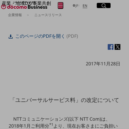
産業・地域DX/事業共創
サイト内検索
開く
日本語
English
メニュー
開く
JP
EN
OPEN HUB for Plural Futures
企業情報
ニュースリリース
自律・分散・協調型社会の実現を目指し、
フリーワードを入力して探す
「社会可能性」を探究・実装する事業共創エコシステムです。
OPEN HUB for Plural Futuresとは
このページのPDFを開く
(PDF)
イベント/ウェビナー
検索する
記事コンテンツ
プレイヤー(カタリスト/パートナー企業)
事例
Smart World
フリーワードでNTTドコモビジネスの
2017年11月28日
取り組みを検索
産業・地域DXプラットフォーマーとして
企業と地域が持続成長する社会を目指します
Smart City
Smart Education
Smart Healthcare
Smart Industry
「ユニバーサルサービス料」の改定について
Smart Mobility
Smart Worksite
生成AI(Generative AI)
地域の取り組み
NTTコミュニケーションズ(以下 NTT Com)は、
*1
2018年1月ご利用分
より、現在お客さまにご負担い
地域社会を支える皆さまと地域課題の解決や