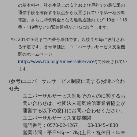
職場環境整備
の基本料や、社会生活上の安全および戸外での最低限の
通信手段を確保する観点から設置されている第一種公衆
地域共創・地方創生
電話、さらに特例料金となる離島通話および110番・118
セキュリティ対策
番・119番などの緊急通報がこれに該当します。
遠隔監視
*3: 2018年6月までの番号単価です。以後半年毎に改訂され
る予定です。番号単価は、ユニバーサルサービス支援機
顧客体験（CX）改善
関のホームページ
自動化・省電化
(
http://www.tca.or.jp/universalservice/
)で公表されてい
ます。
人材不足解消
業種・業態で探す
(参考)ユニバーサルサービス制度に関するお問い合わ
業種・業態で探すTOP
せ先
ユニバーサルサービス制度そのものに関するお
自治体
問い合わせは、社団法人電気通信事業者協会が
一次産業
運営する以下の窓口にお問い合わせください。
ユニバーサルサービス支援機関
医療・介護
電話番号：0570-02-1267、 03-3345-4830
観光
営業時間：平日9時〜17時(土日・祝休日・年末