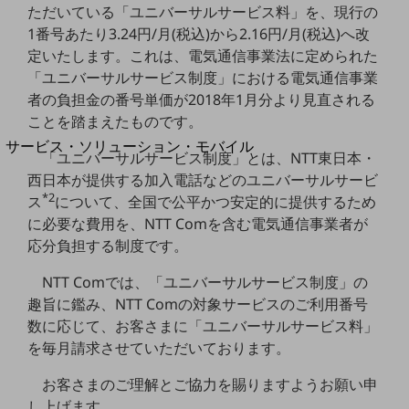
地域経済のさらなる活性化に取り組みます
ただいている「ユニバーサルサービス料」を、現行の
自治体・地域社会との共創
1番号あたり3.24円/月(税込)から2.16円/月(税込)へ改
LGPF(Local Government Platform)
定いたします。これは、電気通信事業法に定められた
「ユニバーサルサービス制度」における電気通信事業
別ウィンドウで開きます
者の負担金の番号単価が2018年1月分より見直される
ことを踏まえたものです。
サービス・ソリューション・モバイル
「ユニバーサルサービス制度」とは、NTT東日本・
サービス・ソリューションTOP
西日本が提供する加入電話などのユニバーサルサービ
*2
DXに関する課題を解決する
ス
について、全国で公平かつ安定的に提供するため
サービス・ソリューションをご紹介
に必要な費用を、NTT Comを含む電気通信事業者が
カテゴリーで探す
応分負担する制度です。
カテゴリーで探すTOP
NTT Comでは、「ユニバーサルサービス制度」の
ネットワーク・モバイル
趣旨に鑑み、NTT Comの対象サービスのご利用番号
クラウド・データセンター
数に応じて、お客さまに「ユニバーサルサービス料」
を毎月請求させていただいております。
電話・映像コミュニケーション
お客さまのご理解とご協力を賜りますようお願い申
セキュリティ
し上げます。