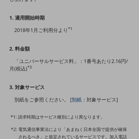
5G
IoT
1. 適用開始時期
AI
*1
2018年1月ご利用分より
データ利活用
2. 料金額
運用管理
「ユニバーサルサービス料」：1番号あたり2.16円/
業務支援・マーケティング
*3
月(税込)
災害対策・BCP
課題・ニーズで探す
課題・ニーズで探すTOP
3. 対象サービス
コミュニケーション・情報共有
別紙をご参照ください。 [
別紙
：対象サービス]
マーケティング
*1: 請求時期はサービス種別により異なります。
業務効率化
*2: 電気通信事業法により「あまねく日本全国で提供が確保
災害対策
されるべき」と規定されているサービスです。加入電話