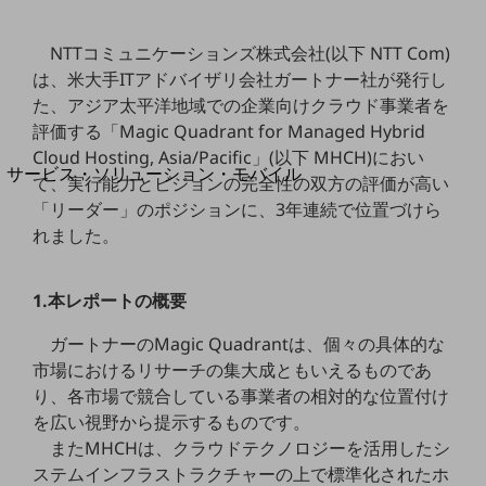
地域経済のさらなる活性化に取り組みます
自治体・地域社会との共創
LGPF(Local Government Platform)
NTTコミュニケーションズ株式会社(以下 NTT Com)
は、米大手ITアドバイザリ会社ガートナー社が発行し
た、アジア太平洋地域での企業向けクラウド事業者を
別ウィンドウで開きます
評価する「Magic Quadrant for Managed Hybrid
Cloud Hosting, Asia/Pacific」(以下 MHCH)におい
サービス・ソリューション・モバイル
て、実行能力とビジョンの完全性の双方の評価が高い
サービス・ソリューションTOP
「リーダー」のポジションに、3年連続で位置づけら
れました。
DXに関する課題を解決する
サービス・ソリューションをご紹介
カテゴリーで探す
1.本レポートの概要
カテゴリーで探すTOP
ネットワーク・モバイル
ガートナーのMagic Quadrantは、個々の具体的な
市場におけるリサーチの集大成ともいえるものであ
クラウド・データセンター
り、各市場で競合している事業者の相対的な位置付け
を広い視野から提示するものです。
電話・映像コミュニケーション
またMHCHは、クラウドテクノロジーを活用したシ
セキュリティ
ステムインフラストラクチャーの上で標準化されたホ