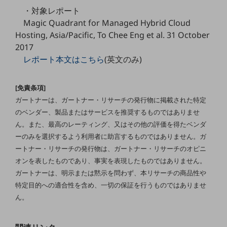
教育
・対象レポート
Magic Quadrant for Managed Hybrid Cloud
モビリティ
Hosting, Asia/Pacific, To Chee Eng et al. 31 October
製造・建設業
2017
レポート本文はこちら
(英文のみ)
小売業
キーワードで探す
モバイルTOP
[免責条項]
ガートナーは、ガートナー・リサーチの発行物に掲載された特定
法人向けスマホ・携帯に関する、
おすすめの機種、料金やサービスをご紹介
のベンダー、製品またはサービスを推奨するものではありませ
製品
ん。また、最高のレーティング、又はその他の評価を得たベンダ
製品TOP
ーのみを選択するよう利用者に助言するものではありません。ガ
ートナー・リサーチの発行物は、ガートナー・リサーチのオピニ
ビジネス向けスマートフォン
オンを表したものであり、事実を表現したものではありません。
タフネススマートフォン
ガートナーは、明示または黙示を問わず、本リサーチの商品性や
特定目的への適合性を含め、一切の保証を行うものではありませ
データ通信製品
ん。
ドコモケータイ
5G対応ホームルーター