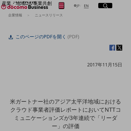
産業・地域DX/事業共創
サイト内検索
開く
日本語
English
メニュー
開く
JP
EN
OPEN HUB for Plural Futures
企業情報
ニュースリリース
自律・分散・協調型社会の実現を目指し、
フリーワードを入力して探す
「社会可能性」を探究・実装する事業共創エコシステムです。
OPEN HUB for Plural Futuresとは
このページのPDFを開く
(PDF)
イベント/ウェビナー
検索する
記事コンテンツ
プレイヤー(カタリスト/パートナー企業)
事例
Smart World
フリーワードでNTTドコモビジネスの
2017年11月15日
取り組みを検索
産業・地域DXプラットフォーマーとして
企業と地域が持続成長する社会を目指します
Smart City
Smart Education
Smart Healthcare
Smart Industry
米ガートナー社のアジア太平洋地域における
Smart Mobility
Smart Worksite
クラウド事業者評価レポートにおいてNTTコ
生成AI(Generative AI)
ミュニケーションズが3年連続で「リーダ
地域の取り組み
ー」の評価
地域社会を支える皆さまと地域課題の解決や