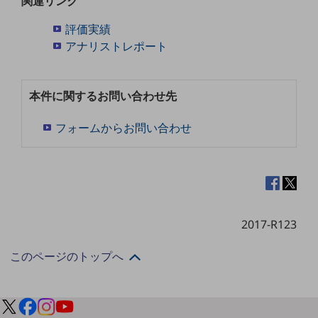
関連リンク
通信モジュール製品
評価実績
アナリストレポート
衛星携帯電話
IOT完了済みメーカーブランド製品
料金
本件に関するお問い合わせ先
料金TOP
フォームからお問い合わせ
ドコモBiz データ無制限 ドコモ MAX ドコモ mini ドコモBiz かけ放題
ケータイプラン
5Gデータプラス
データプラス
2017-R123
IoT向け回線料金
このページのトップへ
home5Gプラン
モバイルサービス
端末の一元管理