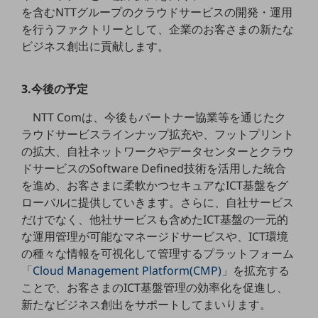
職場環境整備
を含むNTTグループのクラウドサービスの開発・運用
を行うファクトリーとして、企業のお客さまの新たな
地域共創・地方創生
ビジネス創出に貢献します。
セキュリティ対策
3.今後の予定
遠隔監視
顧客体験（CX）改善
NTT Comは、今後もパートナー協業等を通じたク
ラウドサービスラインナップ拡充や、フットプリント
自動化・省電化
の拡大、自社ネットワークやデータセンターとクラウ
ドサービスのSoftware Defined技術を活用した統合
人材不足解消
業種・業態で探す
を進め、お客さまに柔軟かつセキュアなICT基盤をグ
業種・業態で探すTOP
ローバルに提供していきます。さらに、自社サービス
だけでなく、他社サービスも含めたICT基盤の一元的
自治体
な運用管理が可能なマネージドサービスや、ICT環境
一次産業
の種々な情報を可視化して管理するプラットフォーム
「
Cloud Management Platform(CMP)
」を拡充する
医療・介護
ことで、お客さまのICT基盤管理の効率化を促進し、
観光
新たなビジネス創出をサポートしてまいります。