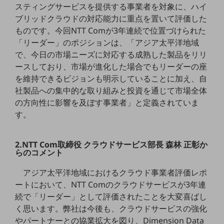
スティングサービスを提供する事業者を対象に、ハイ
5G
ブリッドクラウドの対応能力に重点を置いて評価した
IoT
ものです。今回NTT Comが3年連続で位置づけられた
「リーダー」のポジションは、「アジア太平洋地域
AI
で、今日の市場ニーズに対応する成熟した製品をリリ
データ利活用
ースしており、市場が進化した場合でもリーダーの座
を維持できるビジョンも明示していることに加え、自
運用管理
社製品への集中的な取り組みと投資を通じて市場全体
業務支援・マーケティング
の方向性に影響を及ぼす事業者」と定義されていま
す。
災害対策・BCP
課題・ニーズで探す
課題・ニーズで探すTOP
2.NTT Com取締役 クラウドサービス部長 森林 正彰か
らのコメント
コミュニケーション・情報共有
アジア太平洋地域におけるクラウド事業者評価レポ
マーケティング
ートにおいて、NTT Comのクラウドサービスが3年連
業務効率化
続で「リーダー」として評価されたことを大変喜ばし
く思います。弊社は今後も、クラウドサービスの強化
災害対策
やパートナーとの協業拡大を図り、Dimension Data