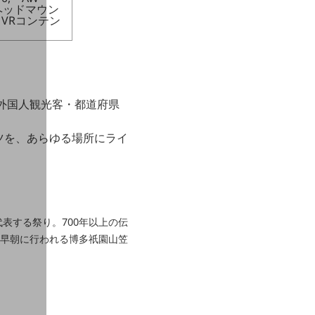
ヘッドマウン
VRコンテン
外国人観光客・都道府県
ツを、あらゆる場所にライ
代表する祭り。700年以上の伝
5日早朝に行われる博多祇園山笠