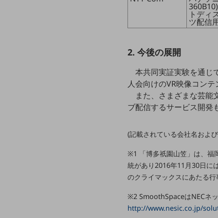
一次産業
360B
トディ
医療・介護
ツ配信
観光
2. 今後の展開
教育
本共同実証実験を通じ
モビリティ
人会向けのVR映像コン
製造・建設業
また、さまざまな芸能
ブ配信するサービス開発
小売業
キーワードで探す
モバイルTOP
(記載されている会社名およ
法人向けスマホ・携帯に関する、
※1 「博多祇園山笠」は、福
おすすめの機種、料金やサービスをご紹介
製品
統があり2016年11月30
製品TOP
のクライマックスにあたる行
ビジネス向けスマートフォン
※2 SmoothSpaceはN
http://www.nesic.co.jp/sol
タフネススマートフォン