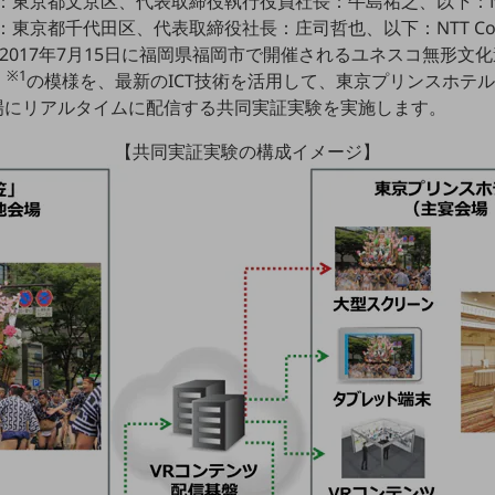
：東京都文京区、代表取締役執行役員社長：牛島祐之、以下：NES
：東京都千代田区、代表取締役社長：庄司哲也、以下：NTT Co
、2017年7月15日に福岡県福岡市で開催されるユネスコ無形文
※1
」
の模様を、最新のICT技術を活用して、東京プリンスホテ
会場にリアルタイムに配信する共同実証実験を実施します。
【共同実証実験の構成イメージ】