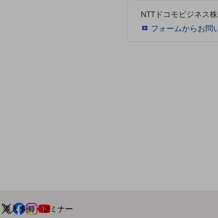
home5Gプラン
NTTドコモビジネス
モバイルサービス
フォームからお問
端末の一元管理
セキュリティ
運用保守・故障紛失サポート
回線・ネットワーク
お手続き
別ウィンドウで開きます
サービスをご利用中のお客さま
導入事例・セミナー