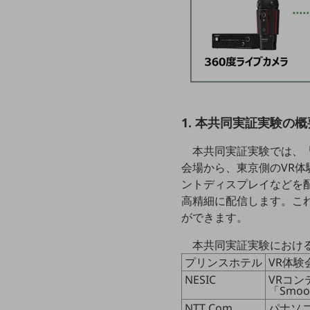
マーケティング
業務効率化
災害対策
職場環境整備
地域共創・地方創生
1. 本共同実証実験の概
セキュリティ対策
本共同実証実験では、
遠隔監視
会場から、東京側のVR
顧客体験（CX）改善
ントディスプレイなどを
高精細に配信します。こ
自動化・省電化
ができます。
人材不足解消
本共同実証実験におけ
業種・業態で探す
業種・業態で探すTOP
プリンスホテル
VR体験
NESIC
VRコ
自治体
「Smoo
NTT Com
パナソニ