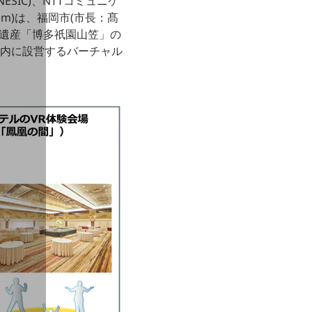
IC)、NTTコミュニケ
m)は、福岡市(市長：髙
化遺産「博多祇園山笠」の
ル内に設営するバーチャル