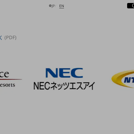
サ
開
日本語
English
JP
EN
く
(PDF)
検索する