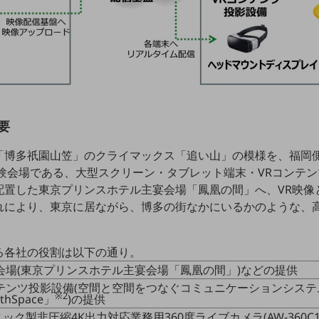
要
「博多祇園山笠」のクライマックス「追い山」の模様を、福岡
体験会場である、大型スクリーン・タブレット端末・VRコンテ
配置した東京プリンスホテル主宴会場「鳳凰の間」へ、VR映像
れにより、東京に居ながら、博多の街なかにいるかのような、
る各社の役割は以下の通り。
会場(東京プリンスホテル主宴会場「鳳凰の間」)などの提供
ンテンツ投影設備(空間と空間をつなぐコミュニケーションシステ
※2
thSpace」
)の提供
ック製非圧縮4K出力対応業務用360度ライブカメラ(AW-360C10