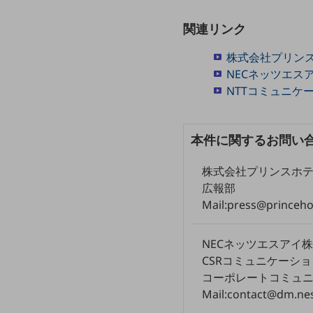
データ通信製品
関連リンク
ドコモケータイ
株式会社プリン
5G対応ホームルーター
NECネッツエス
NTTコミュニケ
通信モジュール製品
衛星携帯電話
本件に関するお問い
IOT完了済みメーカーブランド製品
料金
株式会社プリンスホ
料金TOP
広報部
ドコモBiz データ無制限 ドコモ MAX ドコモ mini ドコモBiz かけ放題
Mail:press@princehot
ケータイプラン
NECネッツエスアイ
5Gデータプラス
CSRコミュニケーシ
コーポレートコミュ
データプラス
Mail:contact@dm.ne
IoT向け回線料金