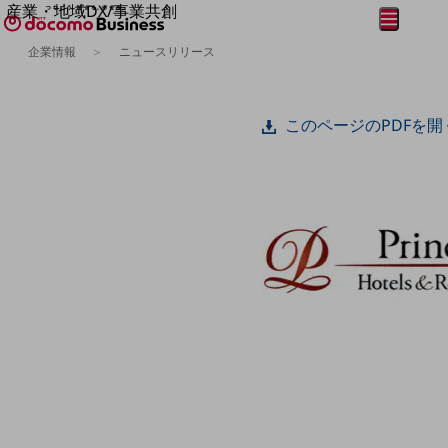
産業・地域DX/事業共創
メニュー
開く
OPEN HUB for Plural Futures
企業情報
ニュースリリース
自律・分散・協調型社会の実現を目指し、
フリーワードを入力して探す
「社会可能性」を探究・実装する事業共創エコシステムです。
OPEN HUB for Plural Futuresとは
このページのPDFを開
イベント/ウェビナー
記事コンテンツ
プレイヤー(カタリスト/パートナー企業)
事例
Smart World
フリーワードでNTTドコモビジネスの
取り組みを検索
産業・地域DXプラットフォーマーとして
企業と地域が持続成長する社会を目指します
Smart City
Smart Education
Smart Healthcare
Smart Industry
Smart Mobility
Smart Worksite
生成AI(Generative AI)
地域の取り組み
地域社会を支える皆さまと地域課題の解決や