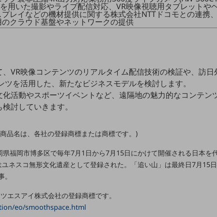
10)を用いた撮影やライブ配信対応、VR映像視聴用タブレットや
スプレイなどの機材提供に関する株式会社NTTドコモとの連携、
用のクラウド基盤やネットワークの提供
て、VR映像コンテンツのリアルタイム配信技術の検証や、訪日
テンツを活用した、新たなビジネスモデルを検討します。
文化活動やスポーツイベントなど、遠隔地の魅力的なコンテン
も検討していきます。
び商品名は、各社の登録商標または商標です。)
岡県福岡市博多区で毎年7月1日から7月15日にかけて開催される日本を
日にはユネスコ無形文化遺産として登録された。「追い山」は最終日7月1
事。
ECネッツエスアイ株式会社の登録商標です。
ution/eo/smoothspace.html