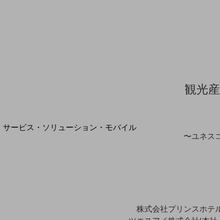
地域経済のさらなる活性化に取り組みます
自治体・地域社会との共創
LGPF(Local Government Platform)
別ウィンドウで開きます
観光産
サービス・ソリューション・モバイル
〜ユネス
サービス・ソリューションTOP
DXに関する課題を解決する
サービス・ソリューションをご紹介
カテゴリーで探す
カテゴリーで探すTOP
ネットワーク・モバイル
株式会社プリンスホテル