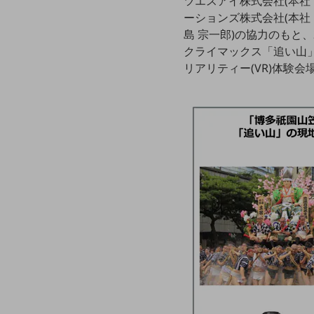
ツエスアイ株式会社(本社
クラウド・データセンター
ーションズ株式会社(本社
電話・映像コミュニケーション
島 宗一郎)の協力のもと
クライマックス「追い山
セキュリティ
リアリティー(VR)体験
5G
IoT
AI
データ利活用
運用管理
業務支援・マーケティング
災害対策・BCP
課題・ニーズで探す
課題・ニーズで探すTOP
コミュニケーション・情報共有