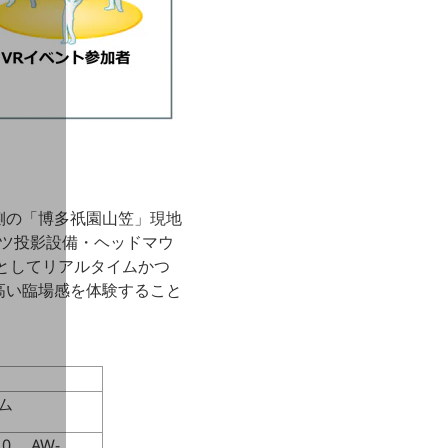
側の「博多祇園山笠」現地
ンツ投影設備・ヘッドマウ
としてリアルタイムかつ
高い臨場感を体験すること
ム
, AW-