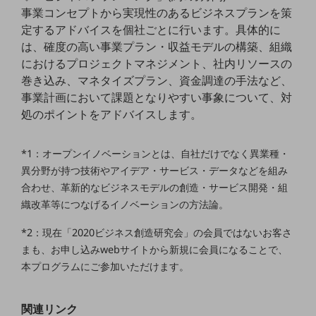
セキュリティ
事業コンセプトから実現性のあるビジネスプランを策
定するアドバイスを個社ごとに行います。具体的に
その他のお悩みはこちら
は、確度の高い事業プラン・収益モデルの構築、組織
業界から見つける
業界から見つけるTOP
におけるプロジェクトマネジメント、社内リソースの
巻き込み、マネタイズプラン、資金調達の手法など、
製造業
事業計画において課題となりやすい事象について、対
処のポイントをアドバイスします。
小売・卸売業
運輸業
*1：オープンイノベーションとは、自社だけでなく異業種・
建設業
異分野が持つ技術やアイデア・サービス・データなどを組み
合わせ、革新的なビジネスモデルの創造・サービス開発・組
地域産業
織改革等につなげるイノベーションの方法論。
その他の業界はこちら
ゲーム感覚で見つける
*2：現在「2020ビジネス創造研究会」の会員ではないお客さ
ビジネスお悩み診断
まも、お申し込みwebサイトから新規に会員になることで、
NTTドコモビジネス
本プログラムにご参加いただけます。
オンラインショップ
モバイル・ICTサービスをオンラインで
関連リンク
相談・申し込みができるバーチャルショップ