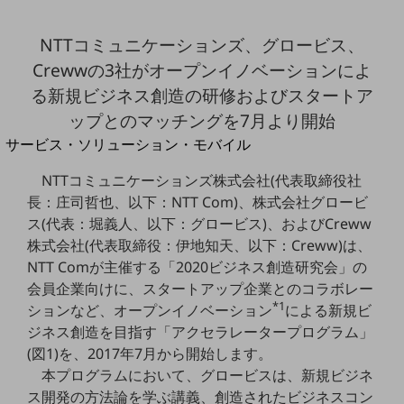
地域経済のさらなる活性化に取り組みます
自治体・地域社会との共創
LGPF(Local Government Platform)
NTTコミュニケーションズ、グロービス、
Crewwの3社がオープンイノベーションによ
る新規ビジネス創造の研修およびスタートア
別ウィンドウで開きます
ップとのマッチングを7月より開始
サービス・ソリューション・モバイル
サービス・ソリューションTOP
NTTコミュニケーションズ株式会社(代表取締役社
DXに関する課題を解決する
長：庄司哲也、以下：NTT Com)、株式会社グロービ
サービス・ソリューションをご紹介
ス(代表：堀義人、以下：グロービス)、およびCreww
カテゴリーで探す
株式会社(代表取締役：伊地知天、以下：Creww)は、
カテゴリーで探すTOP
NTT Comが主催する「2020ビジネス創造研究会」の
ネットワーク・モバイル
会員企業向けに、スタートアップ企業とのコラボレー
*1
ションなど、オープンイノベーション
による新規ビ
クラウド・データセンター
ジネス創造を目指す「アクセラレータープログラム」
電話・映像コミュニケーション
(図1)を、2017年7月から開始します。
本プログラムにおいて、グロービスは、新規ビジネ
セキュリティ
ス開発の方法論を学ぶ講義、創造されたビジネスコン