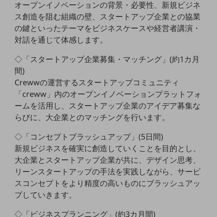
ビジネスお役立ち情報
オープンイノベーションの背景・必要性、新規ビジネ
ス創造を阻む組織の壁、スタートアップ企業との協業
旬な話題やお役立ち資料などDXの課題を
の鍵といったテーマをビジネスケースや経営者講演・
解決するヒントをお届けする記事サイト
新着記事
対話を通じて体感します。
お役立ち資料ダウンロード
トレンド記事特集
◇「スタートアップ企業募集・マッチング」(約1カ月
IT用語集
間)
中堅中小企業向け
Crewwの運営するスタートアップコミュニティ
サービス・ソリューション
「creww」内のオープンイノベーションプラットフォ
課題やニーズに合ったサービスをご紹介し、
ームを活用し、スタートアップ企業のアイデア募集な
中堅中小企業のビジネスをサポート！
らびに、大企業とのマッチングを行います。
お悩みから見つける
お悩みから見つけるTOP
◇「コンセプトブラッシュアップ」(5日間)
新規ビジネスを確実に創造していくことを目的とし、
ネットワーク
大企業とスタートアップ企業が共に、デザイン思考、
モバイル・音声
リーンスタートアップの手法を実践しながら、サービ
スコンセプトをより精度の高いものにブラッシュアッ
バックオフィス
プしていきます。
リモート・ハイブリッドワーク
◇「ビジネスプランニング」(約3カ月間)