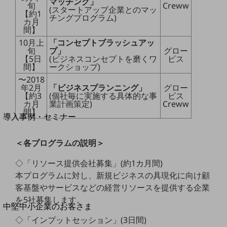
セキュリティ
マッチング」
旬
Creww
(スタートアップ企業とのマッ
【約1
チングプログラム)
運用保守・故障紛失サポート
カ月
間】
回線・ネットワーク
10月上
「コンセプトブラッシュアッ
お手続き
旬
プ」
グロー
【5日
(ビジネスコンセプトを磨くワ
ビス
間】
ークショップ)
〜2018
年2月
「ビジネスプランニング」
グロー
【約3
(個社毎に実施する具体的な事
ビス
カ月
業計画策定)
Creww
別ウィンドウで開きます
サービスをご利用中のお客さま
間】
導入事例・セミナー
導入事例TOP
＜各プログラムの説明＞
最新の導入事例や注目の導入事例をご紹介します
セミナー
◇「リソース提供会社募集」(約1カ月間)
開催・出展する各種セミナー、イベント情報をご紹介します
本プログラムに対し、新規ビジネスの具現化に向け顧
客基盤やサービスなどの経営リソースを提供する企業
を5社募集します。
別ウィンドウで開きます
中堅中小企業のお客さま
NTTドコモビジネスウォッチ
◇「インプットセッション」(3日間)