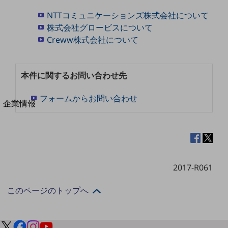
法人向けモバイルトップ
NTTコミュニケーションズ株式会社について
はじめての方へ
サービス・商品を探す
株式会社グロービスについて
新規会員登録/ログインはこちら
Creww株式会社について
100回線以上のお問い合わせ・お見積りはこちら
本件に関するお問い合わせ先
フォームからお問い合わせ
別ウィンドウで開きます
企業情報
企業情報TOP
会社案内
会社案内TOP
組織
2017-R061
沿革
このページのトップへ
社長からのご挨拶
事業拠点