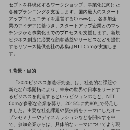
5G
セプトを具現化するワークショップ、事業化に向けた
各種プランニングを支援します。国内最大のスタート
IoT
アップコミュニティを運営するCrewwは、各参加企
業のアイデアに基づき、スタートアップ企業とのマッ
AI
チングから事業化までのプロセスを支援します。新規
データ利活用
ビジネス創造に必要な顧客基盤やサービスなどを提供
するリソース提供会社の募集はNTT Comが実施しま
運用管理
す。
業務支援・マーケティング
災害対策・BCP
1.背景・目的
課題・ニーズで探す
課題・ニーズで探すTOP
「2020ビジネス創造研究会」は、社会的な課題や
新たな市場開拓により、未来の世界や日本をリードす
コミュニケーション・情報共有
るビジネスを創造するというビジョンのもと、NTT
マーケティング
Comが多彩な企業を募り、2015年に約80社で発足し
ました。主要な社会課題や新技術をテーマにしたオー
業務効率化
プンセミナーやディスカッションなどを開催する中
災害対策
で、参加企業からは、具体的なテーマについてより現