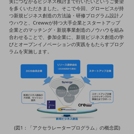
実につながるビジネス検討まで行いたいというご要望
職場環境整備
を多くいただきました。そこで今回、グロービスが持
つ新規ビジネス創造の方法論・研修プログラム設計ノ
地域共創・地方創生
ウハウと、Crewwが持つ大手企業とスタートアップ
セキュリティ対策
企業とのマッチング・新規事業創造のノウハウを組み
合わせることで、参加企業に、新規ビジネス創造の学
遠隔監視
びとオープンイノベーションの実践をもたらすプログ
顧客体験（CX）改善
ラムを実施します。
自動化・省電化
人材不足解消
業種・業態で探す
業種・業態で探すTOP
自治体
一次産業
医療・介護
観光
(図1：「アクセラレータープログラム」の概念図)