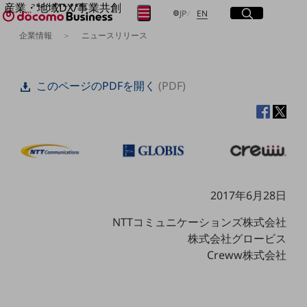
産業・地域DX/事業共創
サイト内検索
開く
日本語
English
メニュー
開く
JP
EN
OPEN HUB for Plural Futures
企業情報
ニュースリリース
自律・分散・協調型社会の実現を目指し、
フリーワードを入力して探す
「社会可能性」を探究・実装する事業共創エコシステムです。
OPEN HUB for Plural Futuresとは
このページのPDFを開く
(PDF)
イベント/ウェビナー
検索する
記事コンテンツ
プレイヤー(カタリスト/パートナー企業)
事例
Smart World
フリーワードでNTTドコモビジネスの
取り組みを検索
産業・地域DXプラットフォーマーとして
企業と地域が持続成長する社会を目指します
Smart City
2017年6月28日
Smart Education
Smart Healthcare
NTTコミュニケーションズ株式会社
Smart Industry
Smart Mobility
株式会社グロービス
Smart Worksite
Creww株式会社
生成AI(Generative AI)
地域の取り組み
地域社会を支える皆さまと地域課題の解決や