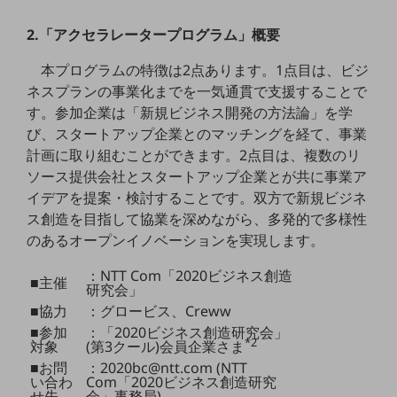
教育
2.「アクセラレータープログラム」概要
モビリティ
本プログラムの特徴は2点あります。1点目は、ビジ
製造・建設業
ネスプランの事業化までを一気通貫で支援することで
小売業
す。参加企業は「新規ビジネス開発の方法論」を学
キーワードで探す
び、スタートアップ企業とのマッチングを経て、事業
モバイルTOP
計画に取り組むことができます。2点目は、複数のリ
ソース提供会社とスタートアップ企業とが共に事業ア
法人向けスマホ・携帯に関する、
おすすめの機種、料金やサービスをご紹介
イデアを提案・検討することです。双方で新規ビジネ
製品
ス創造を目指して協業を深めながら、多発的で多様性
製品TOP
のあるオープンイノベーションを実現します。
ビジネス向けスマートフォン
：NTT Com「2020ビジネス創造
■主催
研究会」
タフネススマートフォン
■協力
：グロービス、Creww
データ通信製品
■参加
：「2020ビジネス創造研究会」
*2
対象
(第3クール)会員企業さま
ドコモケータイ
■お問
：2020bc@ntt.com (NTT
い合わ
Com「2020ビジネス創造研究
5G対応ホームルーター
せ先
会」事務局)