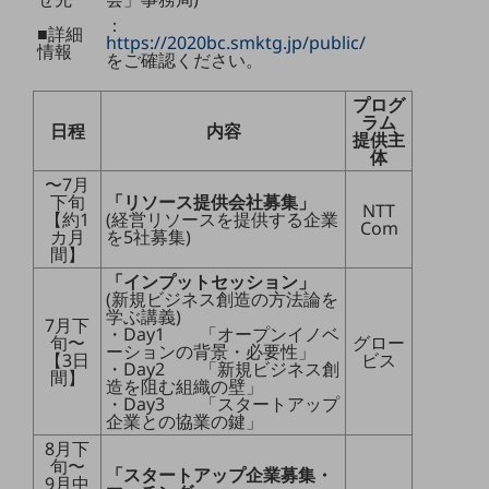
：
■詳細
通信モジュール製品
https://2020bc.smktg.jp/public/
情報
をご確認ください。
衛星携帯電話
プログ
IOT完了済みメーカーブランド製品
ラム
日程
内容
提供主
料金
体
料金TOP
〜7月
下旬
「リソース提供会社募集」
ドコモBiz データ無制限 ドコモ MAX ドコモ mini ドコモBiz かけ放題
NTT
【約1
(経営リソースを提供する企業
Com
カ月
を5社募集)
ケータイプラン
間】
「インプットセッション」
5Gデータプラス
(新規ビジネス創造の方法論を
学ぶ講義)
7月下
データプラス
・Day1 「オープンイノベ
旬〜
グロー
ーションの背景・必要性」
【3日
ビス
IoT向け回線料金
・Day2 「新規ビジネス創
間】
造を阻む組織の壁」
・Day3 「スタートアップ
home5Gプラン
企業との協業の鍵」
モバイルサービス
8月下
端末の一元管理
旬〜
「スタートアップ企業募集・
9月中