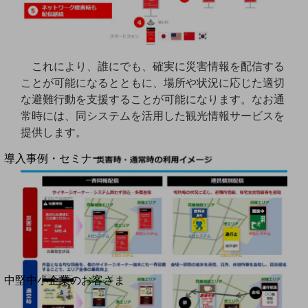
セキュリティ
運用保守・故障紛失サポート
回線・ネットワーク
これにより、誰にでも、確実に災害情報を配信する
お手続き
ことが可能になるとともに、場所や状況に応じた適切
な避難行動を支援することが可能になります。なお通
常時には、同システムを活用した観光情報サービスを
提供します。
別ウィンドウで開きます
サービスをご利用中のお客さま
導入事例・セミナー
導入事例TOP
最新の導入事例や注目の導入事例をご紹介します
セミナー
開催・出展する各種セミナー、イベント情報をご紹介します
別ウィンドウで開きます
中堅中小企業のお客さま
NTTドコモビジネスウォッチ