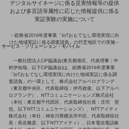
デジタルサイネージに係る災害情報等の提供
地域経済のさらなる活性化に取り組みます
自治体・地域社会との共創
および多言語等属性に応じた情報提供に係る
LGPF(Local Government Platform)
実証実験の実施について
別ウィンドウで開きます
－総務省2016年度事業「IoTおもてなし環境実現に向
けた地域実証に係る調査請負」の竹芝地区での実施－
サービス・ソリューション・モバイル
サービス・ソリューションTOP
一般社団法人CiP協議会(東京都港区、代表理事：中
DXに関する課題を解決する
村伊知哉、以下CiP協議会)は、総務省2016年度事業
サービス・ソリューションをご紹介
カテゴリーで探す
「IoTおもてなし環境実現に向けた地域実証に係る調
カテゴリーで探すTOP
査請負」の一環として、株式会社アルベログランデ
（東京都中央区、代表取締役：伊丹政俊、以下アルベ
ネットワーク・モバイル
ログランデ）、NTTコミュニケーションズ株式会社
クラウド・データセンター
（本社：東京都千代田区、代表取締役社長：庄司 哲
也、以下NTTコミュニケーションズ）、NTTアイティ
電話・映像コミュニケーション
株式会社（本社：神奈川県横浜市中区、代表取締役社
長：長谷雅彦、以下NTTアイティ）、日本電信電話株
セキュリティ