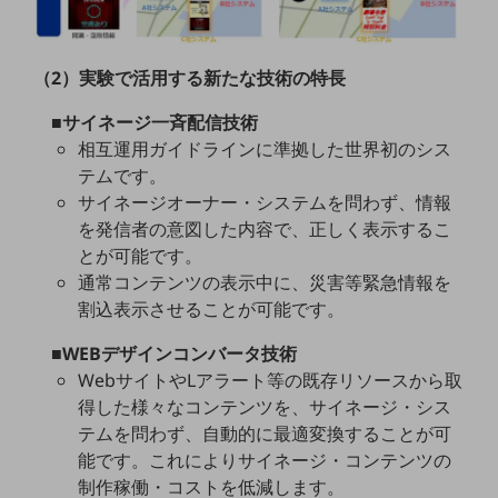
ビジネスお役立ち情報
旬な話題やお役立ち資料などDXの課題を
解決するヒントをお届けする記事サイト
（2）実験で活用する新たな技術の特長
新着記事
お役立ち資料ダウンロード
■サイネージ一斉配信技術
トレンド記事特集
相互運用ガイドラインに準拠した世界初のシス
IT用語集
中堅中小企業向け
テムです。
サービス・ソリューション
サイネージオーナー・システムを問わず、情報
を発信者の意図した内容で、正しく表示するこ
課題やニーズに合ったサービスをご紹介し、
とが可能です。
中堅中小企業のビジネスをサポート！
お悩みから見つける
通常コンテンツの表示中に、災害等緊急情報を
お悩みから見つけるTOP
割込表示させることが可能です。
ネットワーク
■WEBデザインコンバータ技術
WebサイトやLアラート等の既存リソースから取
モバイル・音声
得した様々なコンテンツを、サイネージ・シス
バックオフィス
テムを問わず、自動的に最適変換することが可
能です。これによりサイネージ・コンテンツの
リモート・ハイブリッドワーク
制作稼働・コストを低減します。