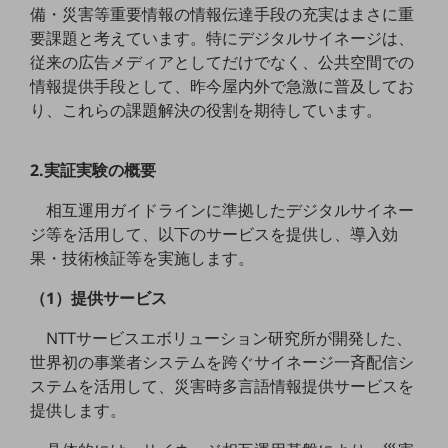
備・災害等重要情報の情報伝達手段の充実はまさに重
教育
要課題と考えています。特にデジタルサイネージは、
モビリティ
従来の広告メディアとしてだけでなく、公共空間での
情報提供手段として、昨今屋内外で急激に普及してお
製造・建設業
り、これらの課題解決の役割を期待しています。
小売業
キーワードで探す
モバイルTOP
2.実証実験の概要
法人向けスマホ・携帯に関する、
相互運用ガイドラインに準拠したデジタルサイネー
おすすめの機種、料金やサービスをご紹介
ジ等を活用して、以下のサービスを提供し、導入効
製品
果・技術検証等を実施します。
製品TOP
（1）提供サービス
ビジネス向けスマートフォン
タフネススマートフォン
NTTサービスエボリューション研究所が開発した、
世界初の事業者システムを跨ぐサイネージ一斉配信シ
データ通信製品
ステムを活用して、災害時多言語情報提供サービスを
ドコモケータイ
提供します。
5G対応ホームルーター