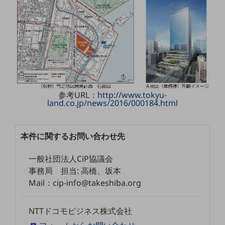
ダイバーシティ
経営情報
経営情報TOP
業績
決算公告
電子公告
参考URL：
http://www.tokyu-
基礎的電気通信役務損益明細表
land.co.jp/news/2016/000184.html
採用情報
採用情報TOP
本件に関するお問い合わせ先
新卒採用
経験者採用
一般社団法人CiP協議会
事務局 担当: 高橋、坂本
障がい者採用
Mail：cip-info@takeshiba.org
人材育成制度
広告・協賛
NTTドコモビジネス株式会社
広告