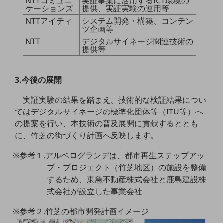
NTTコミュニ
実証事業に活用するICT環境の
グループ会社
ケーションズ
提供、実証実験の運用等
NTTアイティ
システム開発・構築、コンテン
会社案内パンフレット
ツ企画等
ニュースルーム
NTT
デジタルサイネージ関連技術の
ニュースルームTOP
提供等
ニュースリリース
地域からの発表
3.今後の展開
重要なお知らせ
実証実験の結果を踏まえ、技術的な検証結果につい
てはデジタルサイネージの標準化団体等（ITU等）へ
お知らせ
の提案を行い、本技術の普及展開に貢献するととも
社外からの評価実績
に、竹芝の街づくり計画へ反映します。
サステナビリティ
サステナビリティTOP
※参考１.アルベログランデは、都市再生ステップアッ
プ・プロジェクト（竹芝地区）の施設を整備
NTTドコモビジネスグループのサステナビリティ
するため、東急不動産株式会社と鹿島建設株
式会社が設立した事業会社
サステナビリティ基本方針
サステナビリティレポート
※参考２.竹芝の都市開発計画イメージ