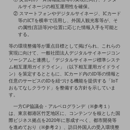
職場環境整備
ルサイネージの相互運用性を確保。
② スマートフォンやデジタルサイネージ、ICカード
地域共創・地方創生
等のICTを横串で活用し、外国人観光客等が、そ
セキュリティ対策
の属性(言語等)や位置に応じた情報入手を可能と
する。
遠隔監視
等の環境整備等が重点目標として掲げられ、これらの
顧客体験（CX）改善
実現に向けて、一般社団法人デジタルサイネージコン
自動化・省電化
ソーシアムと連携し「デジタルサイネージ標準システ
ム相互運用ガイドライン」（以下相互運用ガイドライ
人材不足解消
ン）を策定するとともに、ICカード内のID等の情報と
業種・業態で探す
任意のサービスのIDを紐づける機能を提供する「IoT
業種・業態で探すTOP
おもてなしクラウド」を整備する方針を示していま
自治体
す。
一次産業
一方CiP協議会・アルベログランデ（※参考１）
医療・介護
は、東京都港区竹芝地区に、コンテンツを核とした国
際ビジネス拠点を2020年に形成すべく、都市開発等
観光
を進めており（※参考２）、訪日外国人の受入環境整