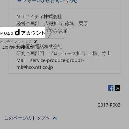
フォームからお問い合わせ
協賛
NTTドコモグループ
NTTアイティ株式会社
経営企画部 広報担当: 篠塚、栗原
Mail：koho@ntt-it.co.jp
ログイン
オンラインショップ
日本電信電話株式会社
ご契約中のお客さま
研究企画部門 プロデュース担当: 土橋、竹上
Mail：service-produce-group1-
サービス別サポート情報
ml@hco.ntt.co.jp
ご契約中サービスの一元管理
2017-R002
このページのトップへ
Web明細(ビリングステーション)