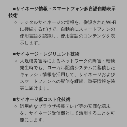
セキュリティ
■サイネージ情報・スマートフォン多言語自動表示
その他のお悩みはこちら
技術
業界から見つける
デジタルサイネージの情報を、併設されたWi-Fi
業界から見つけるTOP
に接続するだけで、自動的にスマートフォンの
使用言語を認識し、使用言語のコンテンツを表
製造業
示します。
小売・卸売業
■サイネージ・レジリエント技術
運輸業
大規模災害等によるネットワークの障害・輻輳
建設業
発生時でも、ローカル配信システムに蓄積した
キャッシュ情報を活用して、サイネージおよび
地域産業
スマートフォンへの配信を継続、重要情報を確
実に届けます。
その他の業界はこちら
ゲーム感覚で見つける
ビジネスお悩み診断
■サイネージ低コスト化技術
NTTドコモビジネス
汎用的なブラウザ搭載テレビ等の安価な端末
オンラインショップ
を、サイネージ受信機として活用することを可
能にします。
モバイル・ICTサービスをオンラインで
相談・申し込みができるバーチャルショップ