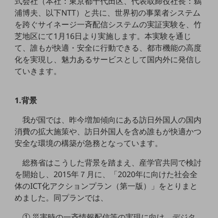
式会社（本社：東京都千代田区、代表取締役社長：鵜
5G
浦博夫、以下NTT）と共に、世界初の事業者システム
を跨ぐサイネージ一斉配信システムの実証実験を、竹
IoT
芝地区にて1月16日より実施します。本実験を通じ
AI
て、誰もが快適・安全に行動できる、都市機能の高度
化を実現し、魅力あるサービスとして国内外に発信し
データ利活用
ていきます。
運用管理
業務支援・マーケティング
1.背景
災害対策・BCP
我が国では、昨今増加傾向にある訪日外国人の国内
課題・ニーズで探す
消費の拡大施策や、訪日外国人を含め誰もが快適かつ
課題・ニーズで探すTOP
安全な環境の構築が急務となっています。
コミュニケーション・情報共有
総務省はこうした背景を踏まえ、産学官共同で検討
マーケティング
を開始し、2015年７月に、「2020年に向けた社会全
体のICT化アクションプラン（第一版）」をとりまと
業務効率化
めました。同プランでは、
災害対策
① 災害時の一斉情報配信等の実現に向け、デジタ