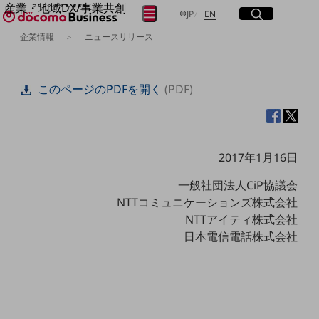
産業・地域DX/事業共創
サイト内検索
開く
日本語
English
メニュー
開く
JP
EN
OPEN HUB for Plural Futures
企業情報
ニュースリリース
自律・分散・協調型社会の実現を目指し、
フリーワードを入力して探す
「社会可能性」を探究・実装する事業共創エコシステムです。
OPEN HUB for Plural Futuresとは
このページのPDFを開く
(PDF)
イベント/ウェビナー
検索する
記事コンテンツ
プレイヤー(カタリスト/パートナー企業)
事例
Smart World
フリーワードでNTTドコモビジネスの
2017年1月16日
取り組みを検索
産業・地域DXプラットフォーマーとして
企業と地域が持続成長する社会を目指します
一般社団法人CiP協議会
Smart City
NTTコミュニケーションズ株式会社
Smart Education
NTTアイティ株式会社
Smart Healthcare
Smart Industry
日本電信電話株式会社
Smart Mobility
Smart Worksite
生成AI(Generative AI)
地域の取り組み
地域社会を支える皆さまと地域課題の解決や