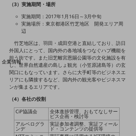
（3）実施期間・場所
法人向けモバイルトップ
はじめての方へ
実施期間：2017年1月16日～3月中旬
サービス・商品を探す
新規会員登録/ログインはこちら
実施場所：東京都港区竹芝地区 開発エリア周
100回線以上のお問い合わせ・お見積りはこちら
辺
竹芝地区は、羽田・成田空港と直結しており、訪日
外国人にとって、国内外の各地域をつなぐハブ機能を
担う街です。また旧芝離宮恩賜公園等の文化施設を有
別ウィンドウで開きます
企業情報
し、世界自然遺産の島しょ観光（小笠原諸島等）の玄
企業情報TOP
関口にもなっています。さらに大手町等のビジネスエ
会社案内
リアにも隣接するなど、国内外の観光客やビジネスマ
会社案内TOP
ンが集まるエリアです。
組織
（4）各社の役割
沿革
CiP協議会
全体進捗管理、おもてなしサー
社長からのご挨拶
ビス企画・検討等
アルベログラ
実証参加者調整、実証フィール
事業拠点
ンデ
ド・コンテンツの提供等