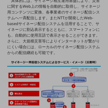
具体的には、サイネージ相互運用基盤により、災害
に関するWeb上の情報を自動的に取得し、サイネージ
通信モジュール製品
用コンテンツに変換、各事業者のサイネージ配信シス
衛星携帯電話
テムへ一斉配信します。またNTTが開発したWeb-
basedサイネージ配信システムを活用することで、サ
IOT完了済みメーカーブランド製品
イネージに割込表示するとともに、スマートフォンに
料金
も、自動的に使用言語で表示させることができます。
料金TOP
さらに、大規模災害等によりインターネットが繋がり
ドコモBiz データ無制限 ドコモ MAX ドコモ mini ドコモBiz かけ放題
にくい場合には、ローカルのサイネージ配信システム
からの配信継続も可能です。
ケータイプラン
5Gデータプラス
データプラス
IoT向け回線料金
home5Gプラン
モバイルサービス
端末の一元管理