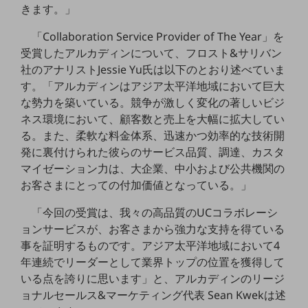
きます。」
職場環境整備
地域共創・地方創生
「Collaboration Service Provider of The Year」を
受賞したアルカディンについて、フロスト&サリバン
セキュリティ対策
社のアナリストJessie Yu氏は以下のとおり述べていま
す。「アルカディンはアジア太平洋地域において巨大
遠隔監視
な勢力を築いている。競争が激しく変化の著しいビジ
顧客体験（CX）改善
ネス環境において、顧客数と売上を大幅に拡大してい
る。また、柔軟な料金体系、迅速かつ効率的な技術開
自動化・省電化
発に裏付けられた彼らのサービス品質、調達、カスタ
人材不足解消
マイゼーション力は、大企業、中小および公共機関の
業種・業態で探す
お客さまにとっての付加価値となっている。」
業種・業態で探すTOP
「今回の受賞は、我々の高品質のUCコラボレーシ
自治体
ョンサービスが、お客さまから強力な支持を得ている
一次産業
事を証明するものです。アジア太平洋地域において4
年連続でリーダーとして業界トップの位置を獲得して
医療・介護
いる点を誇りに思います」と、アルカディンのリージ
観光
ョナルセールス&マーケティング代表 Sean Kwekは述