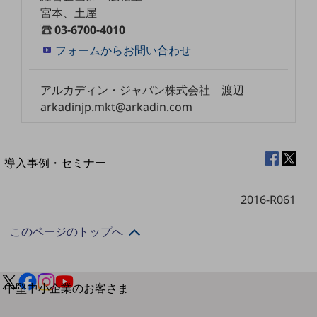
セキュリティ
宮本、土屋
運用保守・故障紛失サポート
03-6700-4010
フォームからお問い合わせ
回線・ネットワーク
お手続き
アルカディン・ジャパン株式会社 渡辺
arkadinjp.mkt@arkadin.com
別ウィンドウで開きます
サービスをご利用中のお客さま
導入事例・セミナー
導入事例TOP
2016-R061
最新の導入事例や注目の導入事例をご紹介します
セミナー
このページのトップへ
開催・出展する各種セミナー、イベント情報をご紹介します
別ウィンドウで開きます
中堅中小企業のお客さま
NTTドコモビジネスウォッチ