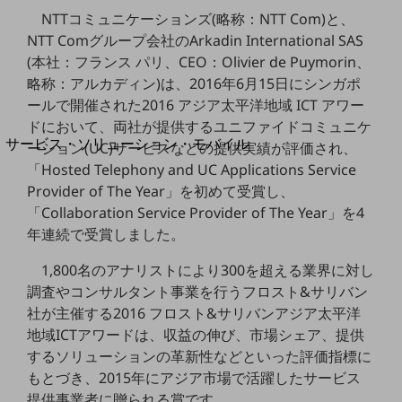
地域経済のさらなる活性化に取り組みます
NTTコミュニケーションズ(略称：NTT Com)と、
自治体・地域社会との共創
NTT Comグループ会社のArkadin International SAS
LGPF(Local Government Platform)
(本社：フランス パリ、CEO：Olivier de Puymorin、
略称：アルカディン)は、2016年6月15日にシンガポ
別ウィンドウで開きます
ールで開催された2016 アジア太平洋地域 ICT アワー
ドにおいて、両社が提供するユニファイドコミュニケ
サービス・ソリューション・モバイル
ーション(UC)サービスなどの提供実績が評価され、
サービス・ソリューションTOP
「Hosted Telephony and UC Applications Service
Provider of The Year」を初めて受賞し、
DXに関する課題を解決する
「Collaboration Service Provider of The Year」を4
サービス・ソリューションをご紹介
カテゴリーで探す
年連続で受賞しました。
カテゴリーで探すTOP
1,800名のアナリストにより300を超える業界に対し
ネットワーク・モバイル
調査やコンサルタント事業を行うフロスト&サリバン
社が主催する2016 フロスト&サリバンアジア太平洋
クラウド・データセンター
地域ICTアワードは、収益の伸び、市場シェア、提供
電話・映像コミュニケーション
するソリューションの革新性などといった評価指標に
もとづき、2015年にアジア市場で活躍したサービス
セキュリティ
提供事業者に贈られる賞です。