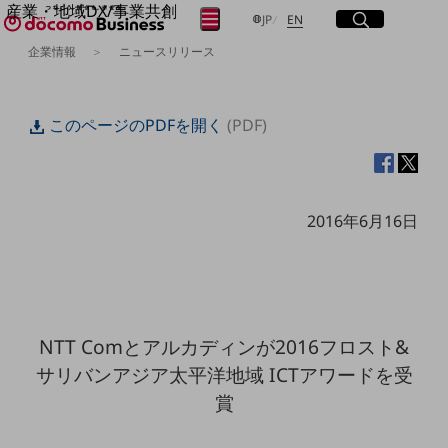
産業・地域DX/事業共創
サイト内検索
開く
日本語
English
メニュー
開く
JP
EN
OPEN HUB for Plural Futures
企業情報
ニュースリリース
自律・分散・協調型社会の実現を目指し、
フリーワードを入力して探す
「社会可能性」を探究・実装する事業共創エコシステムです。
OPEN HUB for Plural Futuresとは
このページのPDFを開く
(PDF)
イベント/ウェビナー
検索する
記事コンテンツ
プレイヤー(カタリスト/パートナー企業)
事例
Smart World
フリーワードでNTTドコモビジネスの
2016年6月16日
取り組みを検索
産業・地域DXプラットフォーマーとして
企業と地域が持続成長する社会を目指します
Smart City
Smart Education
Smart Healthcare
Smart Industry
NTT Comとアルカディンが2016フロスト&
Smart Mobility
Smart Worksite
サリバンアジア太平洋地域 ICTアワードを受
生成AI(Generative AI)
賞
地域の取り組み
地域社会を支える皆さまと地域課題の解決や