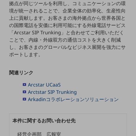
拠点が同じツールを利用し、コミュニケーションの環
境が統一されることで、企業全体の効率化、生産性向
通信モジュール製品
上に貢献します。お客さまの海外拠点から世界各国と
衛星携帯電話
の国際電話を安価に利用可能にする外線電話サービス
「Arcstar SIP Trunking」と合わせてご利用いただく
IOT完了済みメーカーブランド製品
料金
ことで、内線・外線双方の通信コストを大きく削減
料金TOP
し、お客さまのグローバルなビジネス展開を強力にサ
ポートします。
ドコモBiz データ無制限 ドコモ MAX ドコモ mini ドコモBiz かけ放題
ケータイプラン
関連リンク
5Gデータプラス
Arcstar UCaaS
データプラス
Arctstar SIP Trunking
Arkadinコラボレーションソリューション
IoT向け回線料金
home5Gプラン
モバイルサービス
本件に関するお問い合わせ先
端末の一元管理
経営企画部 広報室