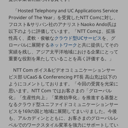
5G
「Hosted Telephony and UC Applications Service
IoT
Provider of The Year」を受賞したNTT Comに対し、
フロスト&サリバン社のアナリストNaoko Ando氏は
AI
以下のように評価しています。「NTT Comは、拡張
データ利活用
性高く、柔軟・俊敏な
クラウド型UCサービス
を、グ
ローバルに展開する
ネットワーク
と共に提供してその
運用管理
実績を残し、アジア太平洋地域における企業にとって
業務支援・マーケティング
重要な役割を果たしていることを高く評価する。」
災害対策・BCP
NTT Com ボイス&ビデオコミュニケーションサー
課題・ニーズで探す
ビス部 UCaaS & Conferencing PT長 高山充は以下の
課題・ニーズで探すTOP
ようにコメントしております。「今回の受賞を光栄に
コミュニケーション・情報共有
思います。NTT Com ではお客さまの「グローバル
化」「生産性向上」「業務効率化」を推進する基盤と
マーケティング
なるクラウド型ユニファイドコミュニケーションサー
ビスを169の国と地域に展開してまいりました。今後
業務効率化
も、アルカディンとともに、お客さまのグローバルレ
災害対策
ベルでのワークスタイル変革を強力にサポートしてい