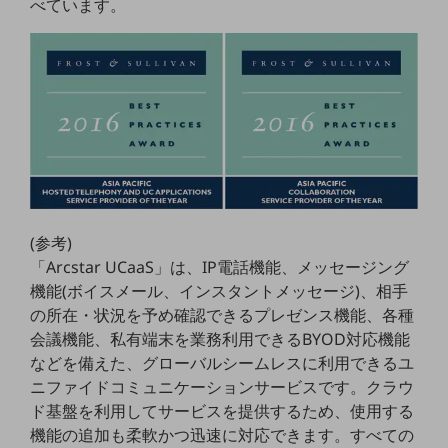
べています。
教育
モビリティ
製造・建設業
小売業
キーワードで探す
モバイルTOP
法人向けスマホ・携帯に関する、
おすすめの機種、料金やサービスをご紹介
製品
(参考)
製品TOP
「Arcstar UCaaS」は、IP電話機能、メッセージング
機能(ボイスメール、インスタントメッセージ)、相手
ビジネス向けスマートフォン
の所在・状況を予め確認できるプレゼンス機能、各種
タフネススマートフォン
会議機能、私有端末を業務利用できるBYOD対応機能
などを備えた、グローバルシームレスに利用できるユ
データ通信製品
ニファイドコミュニケーションサービスです。クラウ
ドコモケータイ
ド基盤を利用してサービスを提供するため、使用する
機能の追加も柔軟かつ迅速に対応できます。すべての
5G対応ホームルーター