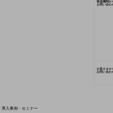
報道機関か
お問い合わ
home5Gプラン
モバイルサービス
端末の一元管理
セキュリティ
運用保守・故障紛失サポート
回線・ネットワーク
お手続き
お客さまか
お問い合わ
別ウィンドウで開きます
サービスをご利用中のお客さま
導入事例・セミナー