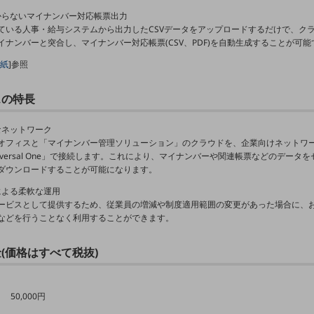
かからないマイナンバー対応帳票出力
ている人事・給与システムから出力したCSVデータをアップロードするだけで、ク
イナンバーと突合し、マイナンバー対応帳票(CSV、PDF)を自動生成することが可能
紙
]参照
スの特長
アなネットワーク
オフィスと「マイナンバー管理ソリューション」のクラウドを、企業向けネットワーク
r Universal One」で接続します。これにより、マイナンバーや関連帳票などのデータ
ダウンロードすることが可能になります。
ドによる柔軟な運用
ービスとして提供するため、従業員の増減や制度適用範囲の変更があった場合に、
などを行うことなく利用することができます。
金(価格はすべて税抜)
 50,000円