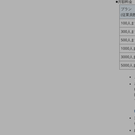
一次産業
■月額料金
プラン
医療・介護
(従業員数
観光
100人
300人
教育
500人
モビリティ
1000人
製造・建設業
3000人
5000人
小売業
キーワードで探す
モバイルTOP
法人向けスマホ・携帯に関する、
おすすめの機種、料金やサービスをご紹介
製品
製品TOP
ビジネス向けスマートフォン
タフネススマートフォン