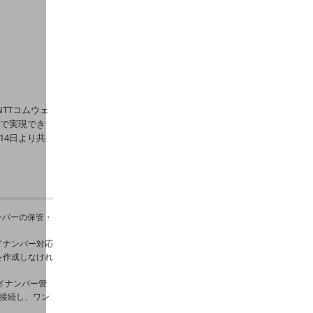
NTTコムウェ
トで実現でき
14日より共
ンバーの保管・
イナンバー対応
を作成しなけれ
マイナンバー管
」を接続し、ワン