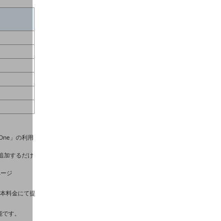
 One」の利用
金を追加するだけ
内のページ
基本料金にて提
能です。