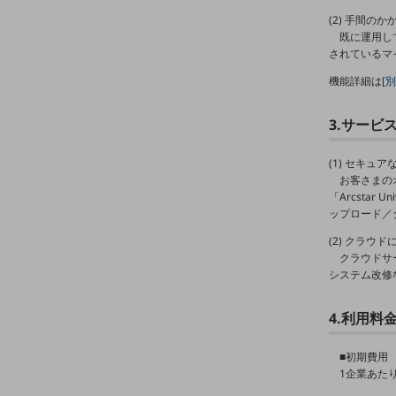
マーケティング
(2) 手間の
業務効率化
既に運用し
されているマ
災害対策
機能詳細は[
別
職場環境整備
3.サービ
地域共創・地方創生
(1) セキュ
セキュリティ対策
お客さまの
「Arcsta
遠隔監視
ップロード／
顧客体験（CX）改善
(2) クラウ
クラウドサ
自動化・省電化
システム改修
人材不足解消
業種・業態で探す
4.利用料
業種・業態で探すTOP
■初期費用
自治体
1企業あたり