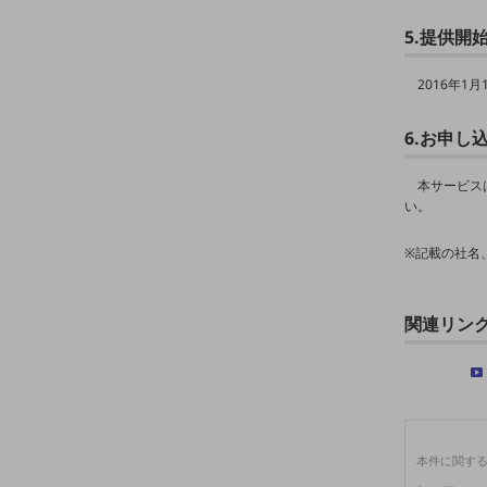
データ通信製品
5.提供開
ドコモケータイ
2016年1月
5G対応ホームルーター
6.お申し
通信モジュール製品
衛星携帯電話
本サービス
い。
IOT完了済みメーカーブランド製品
料金
※記載の社名
料金TOP
ドコモBiz データ無制限 ドコモ MAX ドコモ mini ドコモBiz かけ放題
関連リン
ケータイプラン
5Gデータプラス
データプラス
本件に関す
IoT向け回線料金