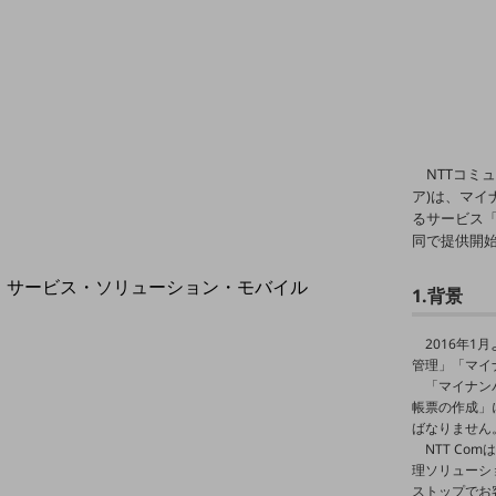
地域経済のさらなる活性化に取り組みます
自治体・地域社会との共創
LGPF(Local Government Platform)
別ウィンドウで開きます
NTTコミ
ア)は、マ
るサービス「
同で提供開
サービス・ソリューション・モバイル
1.背景
サービス・ソリューションTOP
2016年
DXに関する課題を解決する
管理」「マイ
サービス・ソリューションをご紹介
「マイナン
カテゴリーで探す
帳票の作成」
カテゴリーで探すTOP
ばなりません
NTT C
ネットワーク・モバイル
理ソリューション
ストップでお