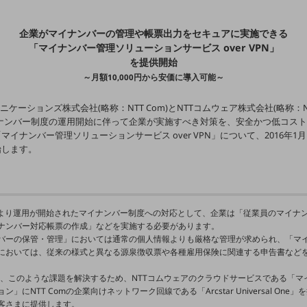
企業がマイナンバーの管理や帳票出力をセキュアに実施できる
「マイナンバー管理ソリューションサービス over VPN」
を提供開始
～月額10,000円から安価に導入可能～
ュニケーションズ株式会社(略称：NTT Com)とNTTコムウェア株式会社(略称：
イナンバー制度の運用開始に伴って企業が実施すべき対策を、安全かつ低コス
マイナンバー管理ソリューションサービス over VPN」について、2016年1月
始します。
1月より運用が開始されたマイナンバー制度への対応として、企業は「従業員のマイナ
ナンバー対応帳票の作成」などを実施する必要があります。
バーの保管・管理」においては通常の個人情報よりも厳格な管理が求められ、「マ
においては、従来の様式と異なる源泉徴収票や各種雇用保険に関連する申告書など
。
omは、このような課題を解決するため、NTTコムウェアのクラウドサービスである「
」にNTT Comの企業向けネットワーク回線である「Arcstar Universal One
客さまに提供します。