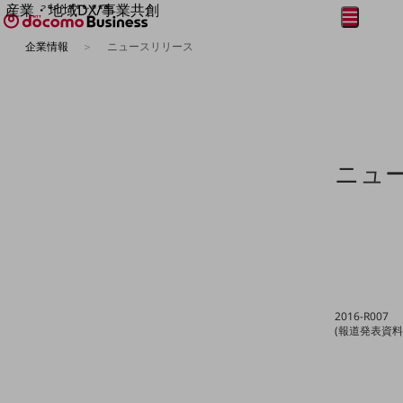
産業・地域DX/事業共創
メニュー
開く
OPEN HUB for Plural Futures
企業情報
ニュースリリース
自律・分散・協調型社会の実現を目指し、
フリーワードを入力して探す
「社会可能性」を探究・実装する事業共創エコシステムです。
OPEN HUB for Plural Futuresとは
イベント/ウェビナー
記事コンテンツ
プレイヤー(カタリスト/パートナー企業)
事例
ニュ
Smart World
フリーワードでNTTドコモビジネスの
取り組みを検索
産業・地域DXプラットフォーマーとして
企業と地域が持続成長する社会を目指します
Smart City
Smart Education
Smart Healthcare
Smart Industry
Smart Mobility
2016-R007
Smart Worksite
(報道発表資料
生成AI(Generative AI)
地域の取り組み
地域社会を支える皆さまと地域課題の解決や