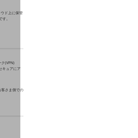
ラウド上に保管
です。
(VPN)
をセキュアにア
お客さま側での