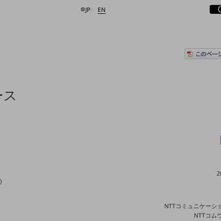
サ
開
日本語
English
JP
EN
検索する
ース
2
)
NTTコミュニケーシ
NTTコム