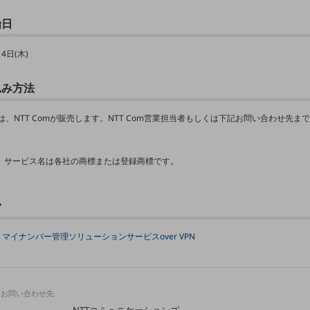
始日
14日(木)
込み方法
は、NTT Comが販売します。NTT Com営業担当者もしくは下記お問い合わせ先ま
、サービス名は各社の商標または登録商標です。
ク
マイナンバー管理ソリューションサービスover VPN
るお問い合わせ先