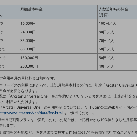
月額基本料金
人数追加時の料金
)
(月額)
まで
10,000円
100円／人
まで
24,000円
80円／人
まで
35,000円
70円／人
まで
60,000円
60円／人
まで
150,000円
50円／人
まで
200,000円
40円／人
ご利用初月の月額料金は無料です。
本サービスの利用にあたって、上記月額基本料金の他に、別途「Arcstar Universal
料金が必要となります。
既に「Arcstar Universal One」をご契約いただいているお客さまは、上表の料
でご利用いただけます。
「Arcstar Universal One」の利用料金については、NTT Com公式Webサイト
http://www.ntt.com/vpn/data/fee.html
をご参照ください。
3年長期割引プランをご契約いただいた場合は、上記料金から10%値引きした月額
供します。
組織情報の登録など、お客さまで実施する作業に関しても有償で代行することが可