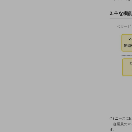
クラウド・データセンター
電話・映像コミュニケーション
2.主な機
セキュリティ
5G
IoT
AI
データ利活用
運用管理
業務支援・マーケティング
災害対策・BCP
課題・ニーズで探す
課題・ニーズで探すTOP
(1) ニーズ
コミュニケーション・情報共有
従業員のマ
す。