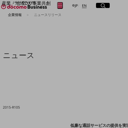
産業・地域DX/事業共創
サイト内検索
開く
日本語
English
メニュー
開く
JP
EN
OPEN HUB for Plural Futures
企業情報
ニュースリリース
自律・分散・協調型社会の実現を目指し、
フリーワードを入力して探す
「社会可能性」を探究・実装する事業共創エコシステムです。
OPEN HUB for Plural Futuresとは
イベント/ウェビナー
検索する
記事コンテンツ
プレイヤー(カタリスト/パートナー企業)
事例
ニュース
Smart World
フリーワードでNTTドコモビジネスの
取り組みを検索
産業・地域DXプラットフォーマーとして
企業と地域が持続成長する社会を目指します
Smart City
Smart Education
Smart Healthcare
Smart Industry
Smart Mobility
Smart Worksite
2015-R105
生成AI(Generative AI)
地域の取り組み
地域社会を支える皆さまと地域課題の解決や
低廉な通話サービスの提供を実