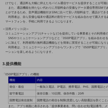
けでなく、通話料も大幅に抑えたモバイル通信サービスを提供することが可能
職場環境整備
また、通話機能を持たない代わりに月額料金の安価なデータ通信専用SIMで
地域共創・地方創生
とができるため、音声通話機能付きSIMに比べて安い月額料金で、通話ができ
利用者は、自ら安価な端末や通話料の割引サービスを組み合わせて購入する
セキュリティ対策
マートフォンを、手軽に利用できるようになります。
＜活用メリット(2)＞
遠隔監視
コミュニケーションアプリ(チャットなど)を提供している事業者とその利用者
SNSやコミュニケーションアプリなどと「050IP電話アプリ」を組み合わ
顧客体験（CX）改善
ンに加えて、利用者間の無料通話機能などを簡単に実現することが可能になり
利用者は、コミュニケーションアプリからワンタップで「050IP電話アプ
自動化・省電化
ーションを楽しめるようになります。
人材不足解消
業種・業態で探す
3.提供機能
業種・業態で探すTOP
「050IP電話アプリ」の機能
自治体
機能
内容
一次産業
発信・着信
一般加入電話、IP電話、携帯電話、PHS、国際電話と
医療・介護
留守番電話
保存日数：10日間、保存件数：20件
国際電話発信規制
国際電話の発信を制限(意図しない高額通話を防ぐこと
観光
また、アプリ画面に表示される「提供事業者名、問い合わせ先(電話番号、メー