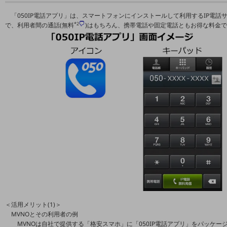
5G
「050IP電話アプリ」は、スマートフォンにインストールして利用するIP電話
*2
で、利用者間の通話(無料
)はもちろん、携帯電話や固定電話ともお得な料金
IoT
AI
データ利活用
運用管理
業務支援・マーケティング
災害対策・BCP
課題・ニーズで探す
課題・ニーズで探すTOP
コミュニケーション・情報共有
マーケティング
業務効率化
＜活用メリット(1)＞
MVNOとその利用者の例
災害対策
MVNOは自社で提供する「格安スマホ」に「050IP電話アプリ」をパッケ