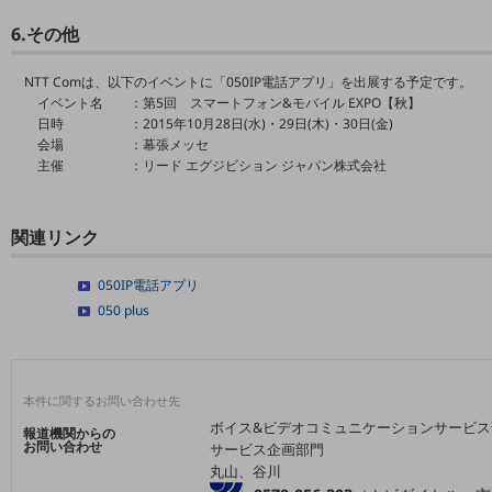
6.その他
通信モジュール製品
衛星携帯電話
NTT Comは、以下のイベントに「050IP電話アプリ」を出展する予定です。
イベント名
：第5回 スマートフォン&モバイル EXPO【秋】
IOT完了済みメーカーブランド製品
日時
：2015年10月28日(水)・29日(木)・30日(金)
料金
会場
：幕張メッセ
料金TOP
主催
：リード エグジビション ジャパン株式会社
ドコモBiz データ無制限 ドコモ MAX ドコモ mini ドコモBiz かけ放題
関連リンク
ケータイプラン
5Gデータプラス
050IP電話アプリ
050 plus
データプラス
IoT向け回線料金
本件に関するお問い合わせ先
home5Gプラン
ボイス&ビデオコミュニケーションサービス
モバイルサービス
報道機関からの
お問い合わせ
サービス企画部門
端末の一元管理
丸山、谷川