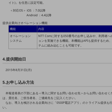
イト)」を任意に設定可能。
教育
＜対応OS＞ iOS ：7.0以降
モビリティ
Android ：4.4以降
製造・建設業
提供企業向けオペレーション機能
機能
内容
小売業
キーワードで探す
オペレーション
NTT Comに対する050番号のお申し込みや、利用者
システム
ョンを実施できる機能。本機能はAPIも提供するため
モバイルTOP
テムに組み込むことも可能です。
法人向けスマホ・携帯に関する、
おすすめの機種、料金やサービスをご紹介
4.提供開始日
製品
製品TOP
2015年8月31日(月)
ビジネス向けスマートフォン
5.お申し込み方法
タフネススマートフォン
データ通信製品
本報道発表の下部にある＜導入に関するお問い合わせ先＞からお問い合わせく
は、貴社名、ご担当者名、ご連絡先をご記入ください。
ドコモケータイ
なお、導入を検討される企業向けに「050IP電話アプリ」のトライアル提供
い。
5G対応ホームルーター