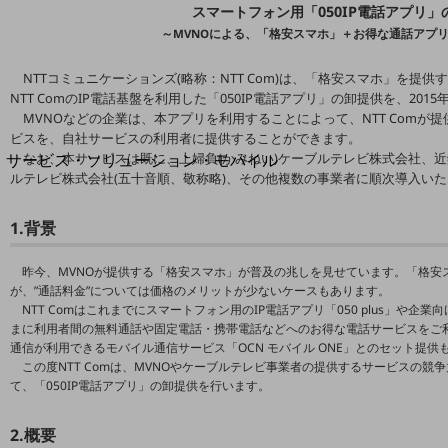
地域経済のさらなる活性化に取り組みます
スマートフォン用「050IP電話アプリ
自治体・地域社会との共創
～MVNOによる、「格安スマホ」＋お得な通話アプ
LGPF(Local Government Platform)
NTTコミュニケーションズ(略称：NTT Com)は、「格安スマホ」を提供す
NTT ComのIP電話基盤を利用した「050IP電話アプリ」の卸提供を、201
別ウィンドウで開きます
MVNOなどの企業は、本アプリを利用することによって、NTT Comが提供す
ビスを、自社サービスの利用者に提供することができます。
サービス・ソリューション・モバイル
なお、本サービスは既に、上婦負(かみねい)ケーブルテレビ株式会社、
ルテレビ株式会社(五十音順、敬称略)、その他複数の事業者に順次導入い
サービス・ソリューションTOP
DXに関する課題を解決する
1.背景
サービス・ソリューションをご紹介
カテゴリーで探す
昨今、MVNOが提供する「格安スマホ」が普及の兆しを見せています。「格安
カテゴリーで探すTOP
が、”通話料金”については価格のメリットが少ないケースもあります。
NTT Comはこれまでにスマートフォン用のIP電話アプリ「050 plus」や企業向けの
ネットワーク・モバイル
まに利用者間の無料通話や固定電話・携帯電話などへのお得な電話サービスをご利
通信が利用できるモバイル通信サービス「OCN モバイル ONE」とのセット提供
クラウド・データセンター
この度NTT Comは、MVNOやケーブルテレビ事業者の提供するサービスの
て、「050IP電話アプリ」の卸提供を行います。
電話・映像コミュニケーション
セキュリティ
2.概要