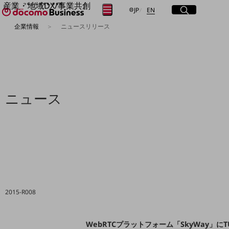
産業・地域DX/事業共創
サイト内検索
開く
日本語
English
メニュー
開く
JP
EN
OPEN HUB for Plural Futures
企業情報
ニュースリリース
自律・分散・協調型社会の実現を目指し、
フリーワードを入力して探す
「社会可能性」を探究・実装する事業共創エコシステムです。
OPEN HUB for Plural Futuresとは
イベント/ウェビナー
検索する
記事コンテンツ
プレイヤー(カタリスト/パートナー企業)
事例
ニュース
Smart World
フリーワードでNTTドコモビジネスの
取り組みを検索
産業・地域DXプラットフォーマーとして
企業と地域が持続成長する社会を目指します
Smart City
Smart Education
Smart Healthcare
Smart Industry
Smart Mobility
Smart Worksite
2015-R008
生成AI(Generative AI)
地域の取り組み
地域社会を支える皆さまと地域課題の解決や
WebRTCプラットフォーム「SkyWay」に