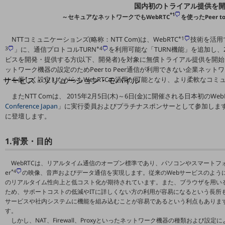
地域経済のさらなる活性化に取り組みます
国内初のトライアル提供を
自治体・地域社会との共創
*1
～セキュアなネットワークでもWebRTC
を使ったPeer to 
LGPF(Local Government Platform)
NTTコミュニケーションズ(略称：NTT Com)は、WebRTC
*1
技術を活用
3
」に、通信プロトコルTURN
*4
を利用可能な「TURN機能」を追加し、20
別ウィンドウで開きます
ビスを開発・提供する方(以下、開発者)を対象に無償トライアル提供を開始し
ットワーク機器の設定のためPeer to Peer通信が利用できない企業ネ
サービス・ソリューション・モバイル
ーを厳しく設定しながらもWebRTCの活用が可能となり、より柔軟なコミ
サービス・ソリューションTOP
またNTT Comは、 2015年2月5日(木)～6日(金)に開催される日本初の
Conference Japan
」に実行委員およびプラチナスポンサーとして参加しま
DXに関する課題を解決する
に登壇します。
サービス・ソリューションをご紹介
カテゴリーで探す
カテゴリーで探すTOP
1.背景・目的
ネットワーク・モバイル
WebRTCは、リアルタイム通信のオープン標準であり、パソコンやスマートフォンの
*4
er
の映像、音声およびデータ通信を実現します。従来のWebサービスのよう
クラウド・データセンター
のリアルタイム性向上と低コスト化が期待されています。また、ブラウザを用い
ため、サポートコストの低減やITに詳しくない方の利用が容易になるという長所
電話・映像コミュニケーション
サービスや社内システムに機能を組み込むことが容易であるという利点もありま
す。
セキュリティ
しかし、NAT、Firewall、Proxyといったネットワーク機器の種類および設定によっ