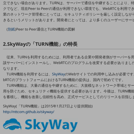
立できない場合があります。TURNは、サーバーで通信を中継することにより、
5G
クでなど、現在Peer to Peerの通信が利用できない環境でも、WebRTCを利
業のネットワーク管理者にとっては、セキュリティポリシーを厳しく設定しながらも、We
IoT
きるというメリットがあります。開発者にとっては、より多くのユーザーにサー
AI
(
別紙
)Peer to Peer通信とTURN機能の図解
データ利活用
2.SkyWayの「TURN機能」の特長
運用管理
従来、TURNを利用するためには、利用者である企業や開発者側がサーバーを用
業務支援・マーケティング
該サーバーにインストールし、WebRTCのプログラムを改変する必要がありまし
なります。
災害対策・BCP
TURN機能を利用するには、
SkyWay
のWebサイトでの利用申し込みが必要で
課題・ニーズで探す
bRTCのプラットフォームにおけるTURN機能の提供は、国内で初めてです。
課題・ニーズで探すTOP
TURN機能は、大量の通信を中継するために、大規模なネットワーク帯域とサ
用を防ぐため、セキュリティ機能を提供する必要があります。今後は、TURN機能
コミュニケーション・情報共有
を蓄積し、機能を改善し信頼性を高め、正式サービスとしてのリリースを目指し
マーケティング
SkyWay(「TURN機能」は2015年1月27日より提供開始)
http://nttcom.github.io/skyway/
業務効率化
災害対策