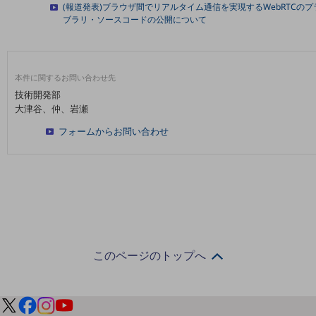
(報道発表)ブラウザ間でリアルタイム通信を実現するWebRTCのプ
ブラリ・ソースコードの公開について
通信モジュール製品
衛星携帯電話
IOT完了済みメーカーブランド製品
本件に関するお問い合わせ先
料金
技術開発部
料金TOP
大津谷、仲、岩瀬
フォームからお問い合わせ
ドコモBiz データ無制限 ドコモ MAX ドコモ mini ドコモBiz かけ放題
ケータイプラン
5Gデータプラス
データプラス
IoT向け回線料金
このページのトップへ
home5Gプラン
モバイルサービス
端末の一元管理