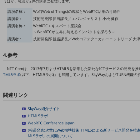
うほか、社員が2件の講演に登壇します。
教育
講演名称：
WoT(Web of Things)の現状とWebRTC活用の可能性
モビリティ
講演者：
技術開発部 担当課長／エバンジェリスト 小松 健作
講演名称：
WebRTCエキスパート座談会
製造・建設業
～WebRTCが世界に与えるインパクトを探ろう～
小売業
講演者：
技術開発部 担当課長／Webコアテクニカルユニットリーダ 大津
キーワードで探す
モバイルTOP
4.参考
法人向けスマホ・携帯に関する、
おすすめの機種、料金やサービスをご紹介
NTT Comは、2013年7月よりHTML5を活用した新たなICTサービスの開
製品
TML5ラボ
(以下、HTML5ラボ)」を展開しています。SkyWayおよびTURN機能の
製品TOP
ビジネス向けスマートフォン
関連リンク
タフネススマートフォン
SkyWay紹介サイト
データ通信製品
HTML5ラボ
WebRTC Conference Japan
ドコモケータイ
(報道発表)次世代Web標準技術HTML5による新サービス開発を推
ML5ラボ」の展開について
5G対応ホームルーター