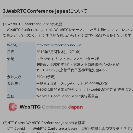
職場環境整備
3.WebRTC Conference Japanについて
地域共創・地方創生
(1)WebRTC Conference Japanの概要
セキュリティ対策
WebRTC Conference JapanはWebRTCをテーマにした日本初のカンフ
な観点だけではなく、ビジネス的な観点からも存分に学べる場を目指しています
遠隔監視
Webサイト：
http://webrtcconference.jp/
顧客体験（CX）改善
日程：
2015年2月5日(木)、6日(金)
会場：
ソラシティ カンファレンスセンター 2F
自動化・省電化
JR御茶ノ水駅徒歩1分・東京メトロ新御茶ノ水駅直結
人材不足解消
〒101-0062 東京都千代田区神田駿河台4-6 2F
業種・業態で探す
参加人数：
200名(予定)
業種・業態で探すTOP
参加費：
一般参加者向け2dayチケット 30,000円(税別)
WebRTC開発者限定特別チケット(CodeIQの問題正解者にプ
自治体
主催：
WebRTC Conference Japan実行委員会
一次産業
医療・介護
(2)NTT ComのWebRTC Conference Japan出展概要
観光
NTT Comは、「WebRTC Conference Japan」に実行委員およびプラチ