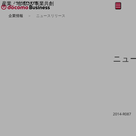
産業・地域DX/事業共創
メニュー
開く
OPEN HUB for Plural Futures
企業情報
ニュースリリース
自律・分散・協調型社会の実現を目指し、
フリーワードを入力して探す
「社会可能性」を探究・実装する事業共創エコシステムです。
OPEN HUB for Plural Futuresとは
イベント/ウェビナー
記事コンテンツ
プレイヤー(カタリスト/パートナー企業)
事例
ニュ
Smart World
フリーワードでNTTドコモビジネスの
取り組みを検索
産業・地域DXプラットフォーマーとして
企業と地域が持続成長する社会を目指します
Smart City
Smart Education
Smart Healthcare
Smart Industry
Smart Mobility
Smart Worksite
2014-R087
生成AI(Generative AI)
地域の取り組み
地域社会を支える皆さまと地域課題の解決や