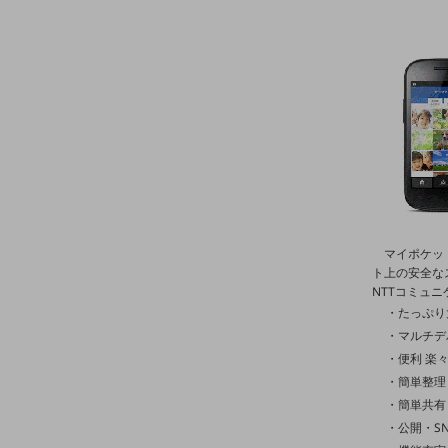
マーケティング
業務効率化
災害対策
職場環境整備
地域共創・地方創生
セキュリティ対策
遠隔監視
マイポケッ
顧客体験（CX）改善
ト上の安全な
NTTコミュ
自動化・省電化
・たっぷり
人材不足解消
・マルチデ
業種・業態で探す
・便利 楽
業種・業態で探すTOP
・簡単整理
・簡単共有
自治体
・公開・S