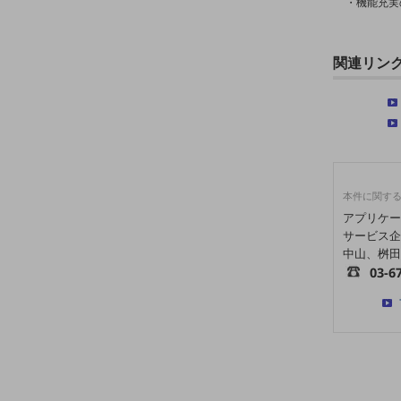
一次産業
・機能充実
医療・介護
関連リン
観光
教育
モビリティ
製造・建設業
本件に関す
小売業
アプリケー
キーワードで探す
サービス企
モバイルTOP
中山、桝田
法人向けスマホ・携帯に関する、
03-6
おすすめの機種、料金やサービスをご紹介
製品
製品TOP
ビジネス向けスマートフォン
タフネススマートフォン