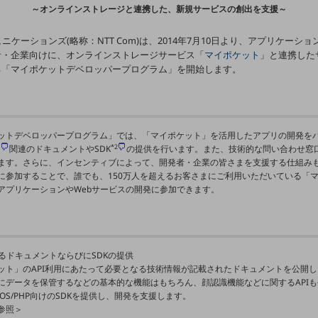
～オンラインストレージと連携した、新規サービスの創出を支援～
ミュニケーションズ(略称：NTT Com)は、2014年7月10日より、アプリケーショ
者・企業向けに、オンラインストレージサービス「
マイポケット
」と連携した
る「マイポケットデベロッパープログラム」を開始します。
ットデベロッパープログラム」では、「マイポケット」を活用したアプリの開発を
1
*2
関連のドキュメントやSDK
の提供を行います。また、技術的な問い合わせ窓
ます。さらに、インセンティブによって、開発者・企業の皆さまを支援する仕組み
に参加することで、誰でも、150万人を超えるお客さまにご利用いただいている「
アプリケーションやWebサービスの開発に参加できます。
に関するドキュメントならびにSDKの提供
ット」のAPI利用にあたって必要となる技術情報が記載されたドキュメントを公開
にデータを保管するなどの基本的な機能はもちろん、顔認識機能などに関するAPI
d/iOS/PHP向けのSDKを提供し、開発を支援します。
参照＞