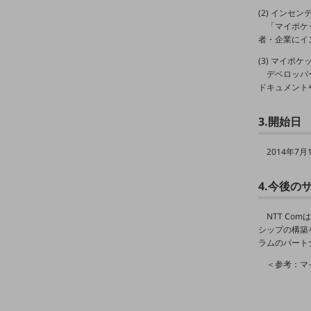
クラウド・データセンター
(2) インセ
「マイポケ
電話・映像コミュニケーション
者・企業にイ
セキュリティ
(3) マイポ
デベロッパ
5G
ドキュメント
IoT
3.開始日
AI
2014年7月
データ利活用
運用管理
4.今後の
業務支援・マーケティング
NTT C
シップの構築
災害対策・BCP
ラムのパート
課題・ニーズで探す
課題・ニーズで探すTOP
＜参考：マ
コミュニケーション・情報共有