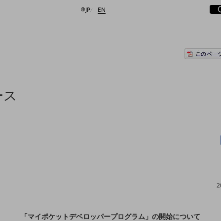
サ
開
日本語
English
JP
EN
検索する
ース
2
「マイポケットデベロッパープログラム」の開始について