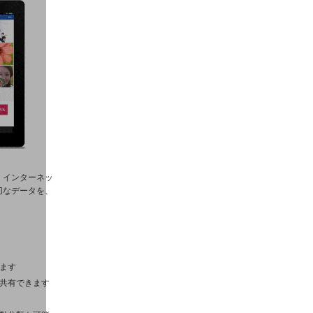
、インターネッ
切なデータを、
ます
共有できます