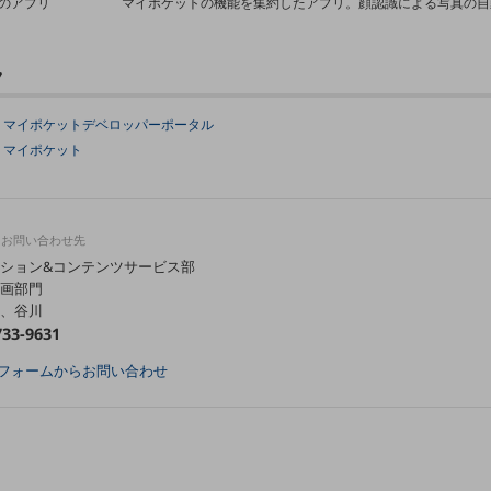
のアプリ
マイポケットの機能を集約したアプリ。顔認識による写真の自
ク
マイポケットデベロッパーポータル
マイポケット
るお問い合わせ先
ション&コンテンツサービス部
画部門
、谷川
733-9631
フォームからお問い合わせ