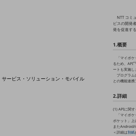
地域経済のさらなる活性化に取り組みます
自治体・地域社会との共創
LGPF(Local Government Platform)
NTT コ
ビスの開発
発を促進す
1.概要
別ウィンドウで開きます
「マイポケ
*
るため、API
ートも実施し
プログラム
サービス・ソリューション・モバイル
との機能連携
サービス・ソリューションTOP
2.詳細
DXに関する課題を解決する
サービス・ソリューションをご紹介
カテゴリーで探す
(1) API
カテゴリーで探すTOP
「マイポケ
ポケット」上
ネットワーク・モバイル
またAndroi
＜詳細は
別紙