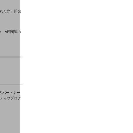
された際、開発
、API関連の
のパートナー
ンティブプログ