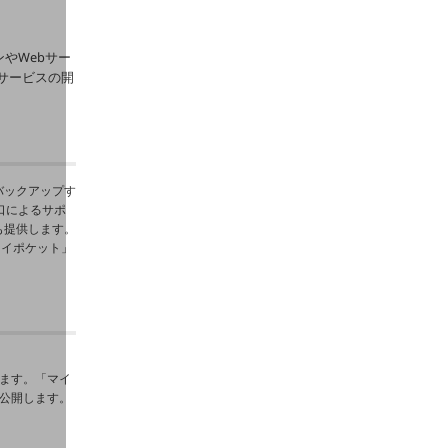
ンやWebサー
サービスの開
バックアップす
口によるサポ
も提供します。
マイポケット」
します。「マイ
も公開します。