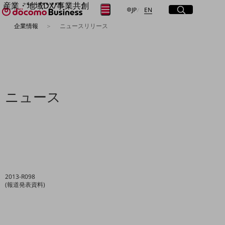
産業・地域DX/事業共創
サイト内検索
開く
日本語
English
メニュー
開く
JP
EN
OPEN HUB for Plural Futures
企業情報
ニュースリリース
自律・分散・協調型社会の実現を目指し、
フリーワードを入力して探す
「社会可能性」を探究・実装する事業共創エコシステムです。
OPEN HUB for Plural Futuresとは
イベント/ウェビナー
検索する
記事コンテンツ
プレイヤー(カタリスト/パートナー企業)
事例
ニュース
Smart World
フリーワードでNTTドコモビジネスの
取り組みを検索
産業・地域DXプラットフォーマーとして
企業と地域が持続成長する社会を目指します
Smart City
Smart Education
Smart Healthcare
Smart Industry
Smart Mobility
2013-R098
Smart Worksite
(報道発表資料)
生成AI(Generative AI)
地域の取り組み
地域社会を支える皆さまと地域課題の解決や