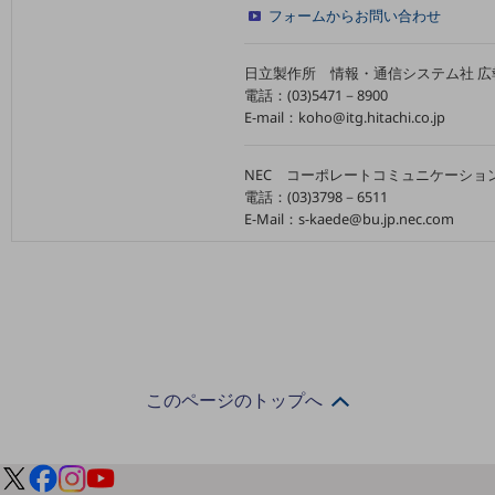
フォームからお問い合わせ
職場環境整備
地域共創・地方創生
日立製作所 情報・通信システム社 広
電話：(03)5471－8900
セキュリティ対策
E-mail：koho@itg.hitachi.co.jp
遠隔監視
NEC コーポレートコミュニケーショ
顧客体験（CX）改善
電話：(03)3798－6511
E-Mail：s-kaede@bu.jp.nec.com
自動化・省電化
人材不足解消
業種・業態で探す
業種・業態で探すTOP
自治体
一次産業
このページのトップへ
医療・介護
観光