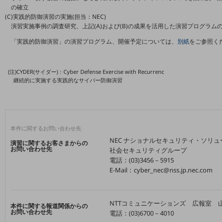
5G
の確立
(C)実践的防御演習の実施(担当：NEC)
IoT
演習実施事例の調査研究、上記(A)および(B)の成果を活用した演習プログラム
「実践的防御演習」の演習プログラム、開催予定については、
別紙
をご参照く
AI
データ利活用
(注)CYDER(サイダー)：Cyber Defense Exercise with Recurrenc
運用管理
継続的に実施する実践的なサイバー防御演習
業務支援・マーケティング
災害対策・BCP
課題・ニーズで探す
本件に関するお問い合わせ先
課題・ニーズで探すTOP
NEC ナショナルセキュリティ・ソリ
演習に関するお客さまからの
お問い合わせ先
社会セキュリティグループ
コミュニケーション・情報共有
電話：(03)3456－5915
E-Mail：cyber_nec@nss.jp.nec.com
マーケティング
業務効率化
NTTコミュニケーションズ 広報室 
本件に関する報道関係からの
災害対策
お問い合わせ先
電話：(03)6700－4010