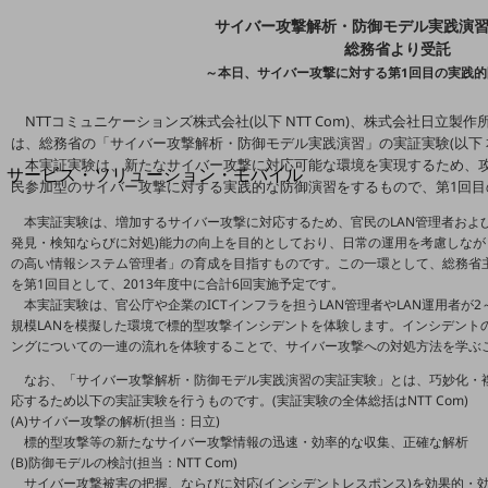
地域経済のさらなる活性化に取り組みます
サイバー攻撃解析・防御モデル実践演
自治体・地域社会との共創
LGPF(Local Government Platform)
総務省より受託
～本日、サイバー攻撃に対する第1回目の実践的
別ウィンドウで開きます
NTTコミュニケーションズ株式会社(以下 NTT Com)、株式会社日立製作所
は、総務省の「サイバー攻撃解析・防御モデル実践演習」の実証実験(以下 
本実証実験は、新たなサイバー攻撃に対応可能な環境を実現するため、
サービス・ソリューション・モバイル
民参加型のサイバー攻撃に対する実践的な防御演習をするもので、第1回目
サービス・ソリューションTOP
本実証実験は、増加するサイバー攻撃に対応するため、官民のLAN管理者および
DXに関する課題を解決する
発見・検知ならびに対処)能力の向上を目的としており、日常の運用を考慮しな
サービス・ソリューションをご紹介
の高い情報システム管理者」の育成を目指すものです。この一環として、総務省主催
カテゴリーで探す
を第1回目として、2013年度中に合計6回実施予定です。
カテゴリーで探すTOP
本実証実験は、官公庁や企業のICTインフラを担うLAN管理者やLAN運用者が
規模LANを模擬した環境で標的型攻撃インシデントを体験します。インシデント
ネットワーク・モバイル
ングについての一連の流れを体験することで、サイバー攻撃への対処方法を学ぶ
なお、「サイバー攻撃解析・防御モデル実践演習の実証実験」とは、巧妙化・
クラウド・データセンター
応するため以下の実証実験を行うものです。(実証実験の全体総括はNTT Com)
(A)サイバー攻撃の解析(担当：日立)
電話・映像コミュニケーション
標的型攻撃等の新たなサイバー攻撃情報の迅速・効率的な収集、正確な解析
セキュリティ
(B)防御モデルの検討(担当：NTT Com)
サイバー攻撃被害の把握、ならびに対応(インシデントレスポンス)を効果的・効