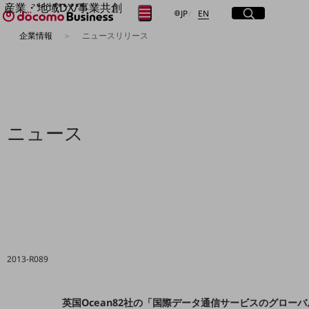
産業・地域DX/事業共創
サイト内検索
開く
日本語
English
メニュー
開く
JP
EN
OPEN HUB for Plural Futures
企業情報
ニュースリリース
自律・分散・協調型社会の実現を目指し、
フリーワードを入力して探す
「社会可能性」を探究・実装する事業共創エコシステムです。
OPEN HUB for Plural Futuresとは
イベント/ウェビナー
検索する
記事コンテンツ
プレイヤー(カタリスト/パートナー企業)
事例
ニュース
Smart World
フリーワードでNTTドコモビジネスの
取り組みを検索
産業・地域DXプラットフォーマーとして
企業と地域が持続成長する社会を目指します
Smart City
Smart Education
Smart Healthcare
Smart Industry
Smart Mobility
Smart Worksite
2013-R089
生成AI(Generative AI)
地域の取り組み
地域社会を支える皆さまと地域課題の解決や
英国Ocean82社の「国際データ通信サービスのグロー