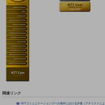
職場環境整備
地域共創・地方創生
セキュリティ対策
遠隔監視
顧客体験（CX）改善
自動化・省電化
人材不足解消
業種・業態で探す
業種・業態で探すTOP
自治体
一次産業
医療・介護
関連リンク
観光
NTTコミュニケーションズへの海外における評価（アナリストに