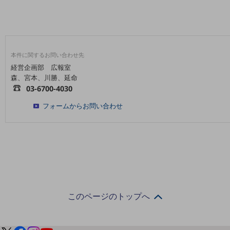
教育
モビリティ
製造・建設業
本件に関するお問い合わせ先
小売業
経営企画部 広報室
キーワードで探す
森、宮本、川勝、延命
モバイルTOP
03-6700-4030
法人向けスマホ・携帯に関する、
フォームからお問い合わせ
おすすめの機種、料金やサービスをご紹介
製品
製品TOP
ビジネス向けスマートフォン
タフネススマートフォン
データ通信製品
このページのトップへ
ドコモケータイ
5G対応ホームルーター