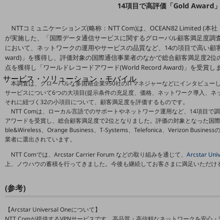
地域経済のさらなる活性化に取り組みます
14項目で高評価「Gold Award
自治体・地域社会との共創
LGPF(Local Government Platform)
NTTコミュニケーションズ(略称：NTT Com)は、OCEAN82 Limited 
が実施した、「国際データ通信サービスに関するグローバル顧客満足度調査(Voice of th
において、ネットワークの運用やサービスの品質など、14の項目で高い顧客満
別ウィンドウで開きます
ward)」を獲得し、評価対象の国際通信事業者のなかで総合顧客満足度2
点を獲得し「ワールドレコードアワード(World Record Award)」を受賞
サービス・ソリューション・モバイル
本調査は、グローバルな多国籍企業950社のITマネジャーなどにインタビュ
サービス・ソリューションTOP
サービスについて6つの大項目(提示条件の充足度、価格、ネットワーク導入、ネ
それに紐づく32の小項目について、顧客満足度を評価するものです。
DXに関する課題を解決する
NTT Comは、ローカル言語でのサポートやネットワーク運用など、14項目
サービス・ソリューションをご紹介
アワードを受賞し、総合顧客満足度で2位となりました。評価の対象となった国際通信事
カテゴリーで探す
ble&Wireless、Orange Business、T-Systems、Telefonica、Verizon
カテゴリーで探すTOP
業者に選出されています。
ネットワーク・モバイル
NTT Comでは、Arcstar Carrier Forum などの取り組みを通じて、
Arcstar Uni
上、ノウハウの蓄積を行ってきました。今後も継続してお客さまに満足いただけ
クラウド・データセンター
(参考)
電話・映像コミュニケーション
セキュリティ
【Arcstar Universal Oneについて】
NTT Comが提供するVPNサービスです。高品質・高信頼なネットワークを安