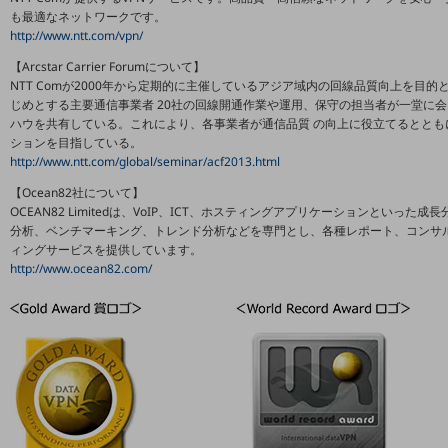
5G
も最適なネットワークです。
http://www.ntt.com/vpn/
IoT
【Arcstar Carrier Forumについて】
NTT Comが2000年から定期的に主催しているアジア域内の回線品質向上を目
AI
じめとする主要通信事業者 20社の回線開通作業や運用、保守の担当者が一堂に
ハウを共有している。これにより、各事業者が通信品質 の向上に役立てるとと
データ利活用
ションを目指している。
運用管理
http://www.ntt.com/global/seminar/acf2013.html
【Ocean82社について】
業務支援・マーケティング
OCEAN82 Limitedは、VoIP、ICT、ホスティングアプリケーションといっ
分析、ベンチマーキング、トレンド分析などを専門とし、各種レポート、コンサ
災害対策・BCP
ィングサービスを提供しています。
課題・ニーズで探す
http://www.ocean82.com/
課題・ニーズで探すTOP
コミュニケーション・情報共有
マーケティング
業務効率化
災害対策