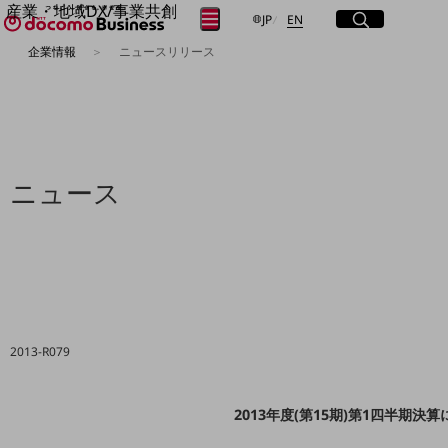
産業・地域DX/事業共創
サイト内検索
開く
日本語
English
メニュー
開く
JP
EN
OPEN HUB for Plural Futures
企業情報
ニュースリリース
自律・分散・協調型社会の実現を目指し、
フリーワードを入力して探す
「社会可能性」を探究・実装する事業共創エコシステムです。
OPEN HUB for Plural Futuresとは
イベント/ウェビナー
検索する
記事コンテンツ
プレイヤー(カタリスト/パートナー企業)
事例
ニュース
Smart World
フリーワードでNTTドコモビジネスの
取り組みを検索
産業・地域DXプラットフォーマーとして
企業と地域が持続成長する社会を目指します
Smart City
Smart Education
Smart Healthcare
Smart Industry
Smart Mobility
2013-R079
Smart Worksite
生成AI(Generative AI)
地域の取り組み
2013年度(第15期)第1四半期決
地域社会を支える皆さまと地域課題の解決や