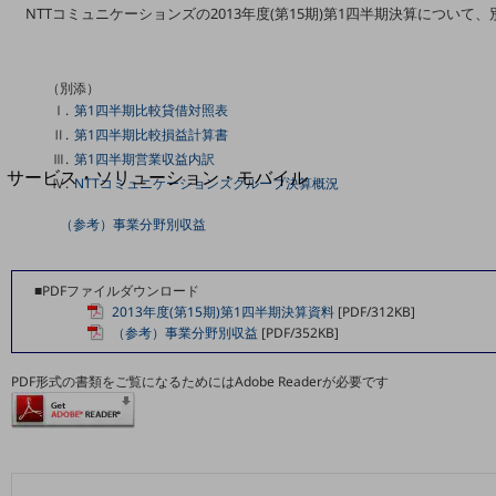
地域経済のさらなる活性化に取り組みます
NTTコミュニケーションズの2013年度(第15期)第1四半期決算につい
自治体・地域社会との共創
LGPF(Local Government Platform)
（別添）
Ⅰ.
第1四半期比較貸借対照表
別ウィンドウで開きます
Ⅱ.
第1四半期比較損益計算書
Ⅲ.
第1四半期営業収益内訳
サービス・ソリューション・モバイル
Ⅳ.
NTTコミュニケーションズグループ決算概況
サービス・ソリューションTOP
（参考）事業分野別収益
DXに関する課題を解決する
サービス・ソリューションをご紹介
カテゴリーで探す
■PDFファイルダウンロード
カテゴリーで探すTOP
2013年度(第15期)第1四半期決算資料
[PDF/312KB]
（参考）事業分野別収益
[PDF/352KB]
ネットワーク・モバイル
PDF形式の書類をご覧になるためにはAdobe Readerが必要です
クラウド・データセンター
電話・映像コミュニケーション
セキュリティ