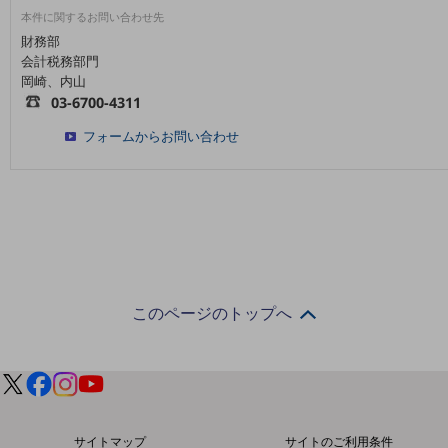
5G
本件に関するお問い合わせ先
財務部
IoT
会計税務部門
岡崎、内山
AI
03-6700-4311
データ利活用
フォームからお問い合わせ
運用管理
業務支援・マーケティング
災害対策・BCP
課題・ニーズで探す
課題・ニーズで探すTOP
このページのトップへ
コミュニケーション・情報共有
マーケティング
業務効率化
災害対策
サイトマップ
サイトのご利用条件