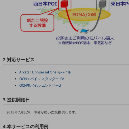
5G
IoT
AI
データ利活用
運用管理
業務支援・マーケティング
2.対応サービス
災害対策・BCP
Arcstar Univsersal One モバイル
課題・ニーズで探す
OCNモバイル スタンダードd
課題・ニーズで探すTOP
OCNモバイル エントリーd
コミュニケーション・情報共有
3.提供開始日
マーケティング
業務効率化
2013年7月以降、準備が整い次第提供します。
災害対策
4.本サービスの利用例