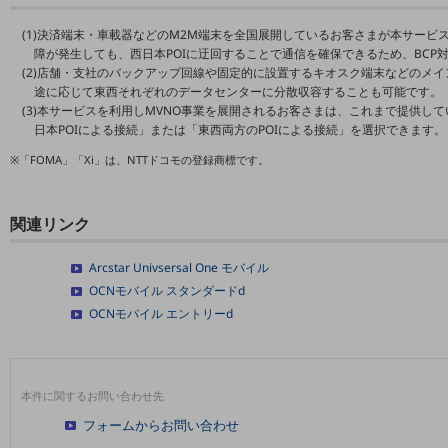
職場環境整備
(1)決済端末・車載器などのM2M端末を全国展開しているお客さまが本サービ
地域共創・地方創生
障が発生しても、西日本POIに迂回することで通信を確保できるため、BCP
(2)店舗・支社のバックアップ回線や固定的に設置するキオスク端末などのメ
セキュリティ対策
途に応じて東西それぞれのデータセンターに分散収容することも可能です。
(3)本サービスを利用しMVNO事業を展開されるお客さまは、これまで提供して
遠隔監視
日本POIによる接続」または「東西両方のPOIによる接続」を選択できます。
※「FOMA」「Xi」は、NTTドコモの登録商標です。
顧客体験（CX）改善
自動化・省電化
関連リンク
人材不足解消
業種・業態で探す
Arcstar Univsersal One モバイル
業種・業態で探すTOP
OCNモバイル スタンダードd
自治体
OCNモバイル エントリーd
一次産業
医療・介護
本件に関するお問い合わせ先
観光
フォームからお問い合わせ