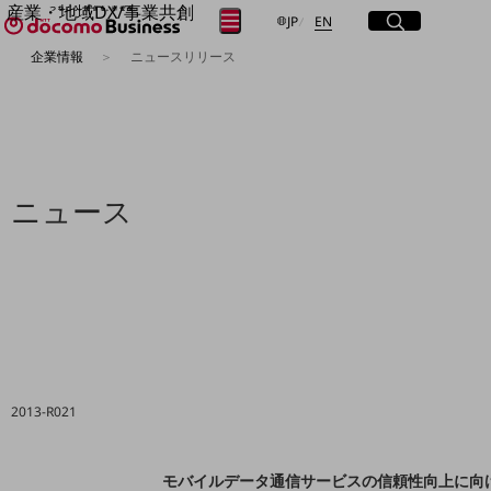
産業・地域DX/事業共創
サイト内検索
開く
日本語
English
メニュー
開く
JP
EN
OPEN HUB for Plural Futures
企業情報
ニュースリリース
自律・分散・協調型社会の実現を目指し、
フリーワードを入力して探す
「社会可能性」を探究・実装する事業共創エコシステムです。
OPEN HUB for Plural Futuresとは
イベント/ウェビナー
検索する
記事コンテンツ
プレイヤー(カタリスト/パートナー企業)
事例
ニュース
Smart World
フリーワードでNTTドコモビジネスの
取り組みを検索
産業・地域DXプラットフォーマーとして
企業と地域が持続成長する社会を目指します
Smart City
Smart Education
Smart Healthcare
Smart Industry
Smart Mobility
Smart Worksite
2013-R021
生成AI(Generative AI)
地域の取り組み
地域社会を支える皆さまと地域課題の解決や
モバイルデータ通信サービスの信頼性向上に向