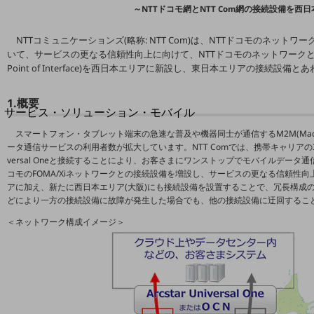
地域経済のさらなる活性化に取り組みます
～NTTドコモ網とNTT Com網の接続設備を西
自治体・地域社会との共創
LGPF(Local Government Platform)
NTTコミュニケーションズ(略称: NTT Com)は、NTTドコモのネッ
いて、サービスの更なる信頼性向上に向けて、NTTドコモのネットワークとNT
Point of Interface)を西日本エリアに新設し、東日本エリアの接続設
別ウィンドウで開きます
1.概要
サービス・ソリューション・モバイル
サービス・ソリューションTOP
スマートフォン・タブレット端末の急速な普及や機器同士が通信するM2M(Machin
ータ通信サービスの利用者数が拡大しています。NTT Comでは、携帯キャリアの3G/L
DXに関する課題を解決する
versal Oneと接続することにより、お客さまにワンストップでモバイルデータ
サービス・ソリューションをご紹介
コモのFOMA/Xiネットワークとの接続設備を増設し、サービスの更なる信頼性
カテゴリーで探す
アに加え、新たに西日本エリア(大阪)にも接続設備を設置することで、冗長構成
カテゴリーで探すTOP
どにより一方の接続設備に故障が発生した場合でも、他の接続設備に迂回するこ
ネットワーク・モバイル
＜ネットワーク構成イメージ＞
クラウド・データセンター
電話・映像コミュニケーション
セキュリティ