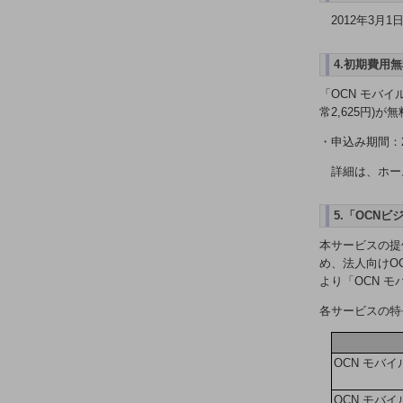
医療・介護
2012年3月1日
観光
4.初期費用
教育
「OCN モバ
モビリティ
常2,625円)
製造・建設業
・申込み期間：20
小売業
詳細は、ホー
キーワードで探す
モバイルTOP
5.「OCN
法人向けスマホ・携帯に関する、
本サービスの提
おすすめの機種、料金やサービスをご紹介
め、法人向けOC
製品
より「OCN モ
製品TOP
各サービスの特
ビジネス向けスマートフォン
タフネススマートフォン
OCN モバイ
データ通信製品
OCN モバイ