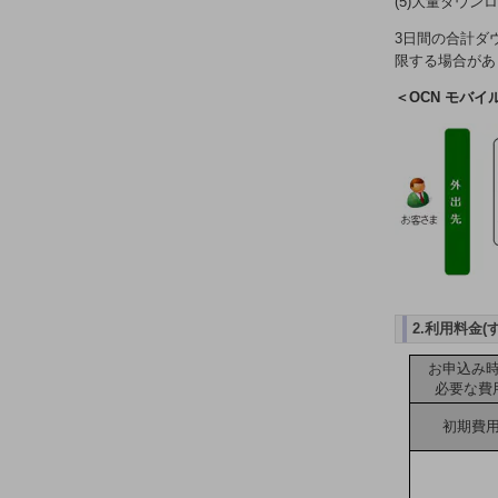
(5)大量ダウ
電話・映像コミュニケーション
3日間の合計ダ
セキュリティ
限する場合があ
5G
＜OCN モバイ
IoT
AI
データ利活用
運用管理
業務支援・マーケティング
2.利用料金(
災害対策・BCP
課題・ニーズで探す
お申込み
課題・ニーズで探すTOP
必要な費
コミュニケーション・情報共有
初期費
マーケティング