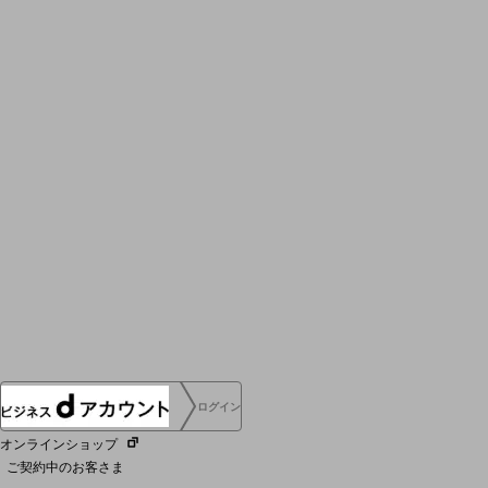
採用情報TOP
新卒採用
経験者採用
障がい者採用
人材育成制度
広告・協賛
広告
協賛
NTTドコモグループ
ログイン
オンラインショップ
ご契約中のお客さま