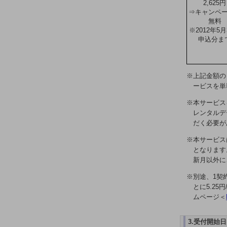
業務効率化
2,625円
⇒キャンペ
災害対策
無料
※2012年5月
申込分ま
職場環境整備
地域共創・地方創生
※上記金額の
セキュリティ対策
ービスを単
遠隔監視
※本サービス
レンタルデ
顧客体験（CX）改善
だく必要が
自動化・省電化
※本サービス
となります
人材不足解消
新月以外に
業種・業態で探す
業種・業態で探すTOP
※別途、1契
とに5.2
自治体
ムページ＜
一次産業
3.受付開始日