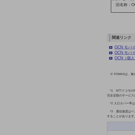
旧名称：O
ドコモケータイ
5G対応ホームルーター
通信モジュール製品
関連リンク
衛星携帯電話
OCN モバ
IOT完了済みメーカーブランド製品
OCN モバ
料金
OCN（個
料金TOP
※ FOMA®は、
ドコモBiz データ無制限 ドコモ MAX ドコモ mini ドコモBiz かけ放題
ケータイプラン
*1 NTTドコモ
完全定額のサービスに
5Gデータプラス
*2 人口カバー
データプラス
*3 通信速度は
することがあります
IoT向け回線料金
home5Gプラン