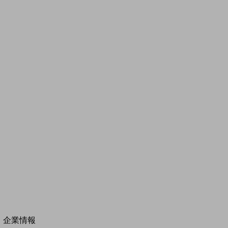
その他の業界はこちら
ゲーム感覚で見つける
ビジネスお悩み診断
NTTドコモビジネス
オンラインショップ
モバイル・ICTサービスをオンラインで
相談・申し込みができるバーチャルショップ
法人向けモバイルトップ
はじめての方へ
サービス・商品を探す
新規会員登録/ログインはこちら
100回線以上のお問い合わせ・お見積りはこちら
別ウィンドウで開きます
企業情報