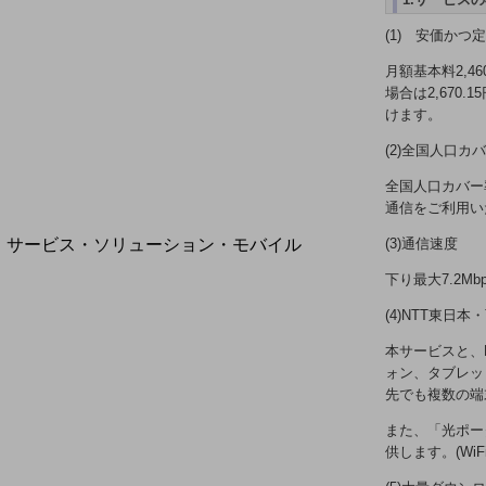
地域経済のさらなる活性化に取り組みます
自治体・地域社会との共創
(1) 安価かつ
LGPF(Local Government Platform)
月額基本料2,4
場合は2,67
けます。
別ウィンドウで開きます
(2)全国人口カ
全国人口カバー率
通信をご利用い
サービス・ソリューション・モバイル
(3)通信速度
サービス・ソリューションTOP
下り最大7.2Mb
DXに関する課題を解決する
(4)NTT東
サービス・ソリューションをご紹介
カテゴリーで探す
本サービスと、
カテゴリーで探すTOP
ォン、タブレッ
先でも複数の端
ネットワーク・モバイル
また、「光ポー
クラウド・データセンター
供します。(Wi