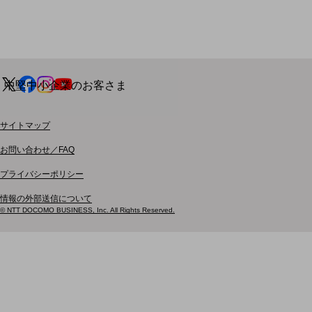
開催・出展する各種セミナー、イベント情報をご紹介します
別ウィ
中堅中小企業のお客さま
NTTドコモビジネスウォッチ
ビジネスお役立ち情報
サイトマップ
旬な話題やお役立ち資料などDXの課題を
お問い合わせ／FAQ
解決するヒントをお届けする記事サイト
新着記事
プライバシーポリシー
お役立ち資料ダウンロード
トレンド記事特集
情報の外部送信について
IT用語集
© NTT DOCOMO BUSINESS, Inc. All Rights Reserved.
中堅中小企業向け
サービス・ソリューション
課題やニーズに合ったサービスをご紹介し、
中堅中小企業のビジネスをサポート！
お悩みから見つける
お悩みから見つけるTOP