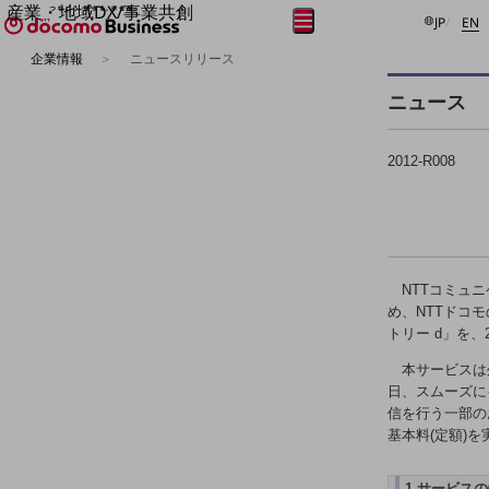
産業・地域DX/事業共創
日本語
E
メニュー
開く
JP
EN
OPEN HUB for Plural Futures
企業情報
ニュースリリース
自律・分散・協調型社会の実現を目指し、
フリーワードを入力して探す
「社会可能性」を探究・実装する事業共創エコシステムです。
ニュース
OPEN HUB for Plural Futuresとは
イベント/ウェビナー
記事コンテンツ
2012-R008
プレイヤー(カタリスト/パートナー企業)
事例
Smart World
フリーワードでNTTドコモビジネスの
取り組みを検索
産業・地域DXプラットフォーマーとして
企業と地域が持続成長する社会を目指します
NTTコミュニ
Smart City
め、NTTドコ
Smart Education
トリー d」を、
Smart Healthcare
Smart Industry
本サービスは外
Smart Mobility
日、スムーズに
Smart Worksite
生成AI(Generative AI)
信を行う一部の
地域の取り組み
基本料(定額)
地域社会を支える皆さまと地域課題の解決や
1.サービス