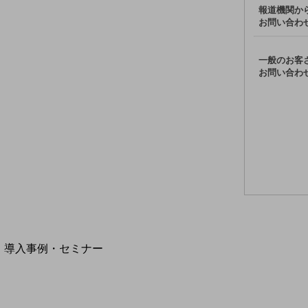
モバイルサービス
報道機関か
端末の一元管理
お問い合わ
セキュリティ
一般のお客
運用保守・故障紛失サポート
お問い合わ
回線・ネットワーク
お手続き
別ウィンドウで開きます
サービスをご利用中のお客さま
導入事例・セミナー
導入事例TOP
最新の導入事例や注目の導入事例をご紹介します
セミナー