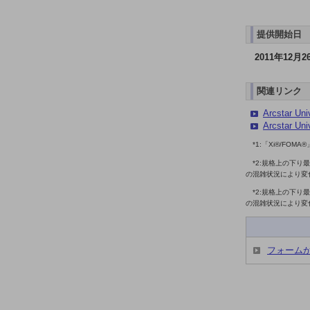
ドコモケータイ
提供開始日
5G対応ホームルーター
2011年12月
通信モジュール製品
関連リンク
衛星携帯電話
Arcstar U
IOT完了済みメーカーブランド製品
Arcstar Uni
料金
*1:「Xi®/FO
料金TOP
*2:規格上の下
ドコモBiz データ無制限 ドコモ MAX ドコモ mini ドコモBiz かけ放題
の混雑状況により変
*2:規格上の下
ケータイプラン
の混雑状況により変
5Gデータプラス
データプラス
フォーム
IoT向け回線料金
home5Gプラン