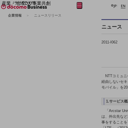
産業・地域DX/事業共創
日本語
E
メニュー
開く
JP
EN
OPEN HUB for Plural Futures
企業情報
ニュースリリース
自律・分散・協調型社会の実現を目指し、
フリーワードを入力して探す
「社会可能性」を探究・実装する事業共創エコシステムです。
ニュース
OPEN HUB for Plural Futuresとは
イベント/ウェビナー
記事コンテンツ
2011-I062
プレイヤー(カタリスト/パートナー企業)
事例
Smart World
フリーワードでNTTドコモビジネスの
取り組みを検索
産業・地域DXプラットフォーマーとして
企業と地域が持続成長する社会を目指します
NTTコミュ
Smart City
経由しないセキュア
Smart Education
モバイル」を20
Smart Healthcare
Smart Industry
Smart Mobility
1.サービス
Smart Worksite
生成AI(Generative AI)
「Arcstar 
地域の取り組み
は、外出先など
事をすることを可
地域社会を支える皆さまと地域課題の解決や
「LTE」（2