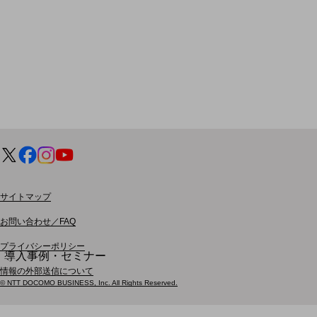
モバイルサービス
端末の一元管理
セキュリティ
運用保守・故障紛失サポート
回線・ネットワーク
お手続き
サイトマップ
お問い合わせ／FAQ
別ウィンドウで開きます
サービスをご利用中のお客さま
プライバシーポリシー
導入事例・セミナー
導入事例TOP
情報の外部送信について
© NTT DOCOMO BUSINESS, Inc. All Rights Reserved.
最新の導入事例や注目の導入事例をご紹介します
セミナー