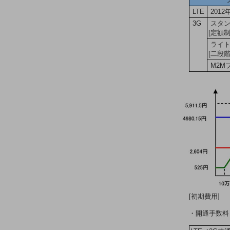
業務効率化
LTE
201
災害対策
3G
スタン
[定額制
職場環境整備
ライト
[二段
地域共創・地方創生
M2M
セキュリティ対策
遠隔監視
顧客体験（CX）改善
自動化・省電化
人材不足解消
業種・業態で探す
業種・業態で探すTOP
自治体
[初期費用]
一次産業
・開通手数料