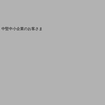
開催・出展する各種セミナー、イベント情報をご紹介します
別ウィ
中堅中小企業のお客さま
NTTドコモビジネスウォッチ
ビジネスお役立ち情報
旬な話題やお役立ち資料などDXの課題を
解決するヒントをお届けする記事サイト
新着記事
お役立ち資料ダウンロード
トレンド記事特集
IT用語集
中堅中小企業向け
サービス・ソリューション
課題やニーズに合ったサービスをご紹介し、
中堅中小企業のビジネスをサポート！
お悩みから見つける
お悩みから見つけるTOP