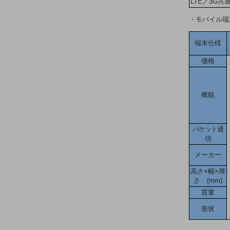
LTE／3G共
医療・介護
・モバイル端
観光
教育
端末仕様
モビリティ
価格
製造・建設業
概観
小売業
キーワードで探す
モバイルTOP
パケット通
法人向けスマホ・携帯に関する、
信
おすすめの機種、料金やサービスをご紹介
メーカー
製品
製品TOP
高さ×幅×厚
さ (mm)
ビジネス向けスマートフォン
質量
タフネススマートフォン
形状
データ通信製品