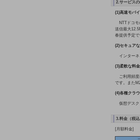
電話・映像コミュニケーション
2.サービス
(1)高速モバ
セキュリティ
NTTドコモ
5G
送信最大12.5
春提供予定で
IoT
(2)セキュ
AI
インターネ
データ利活用
(3)柔軟な料
運用管理
ご利用頻度
業務支援・マーケティング
です。またM2
(4)各種クラ
災害対策・BCP
課題・ニーズで探す
仮想デスク
課題・ニーズで探すTOP
コミュニケーション・情報共有
3.料金（税
[月額料金]
マーケティング