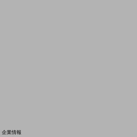
その他の業界はこちら
ゲーム感覚で見つける
ビジネスお悩み診断
NTTドコモビジネス
オンラインショップ
モバイル・ICTサービスをオンラインで
相談・申し込みができるバーチャルショップ
法人向けモバイルトップ
はじめての方へ
サービス・商品を探す
新規会員登録/ログインはこちら
100回線以上のお問い合わせ・お見積りはこちら
別ウィンドウで開きます
企業情報