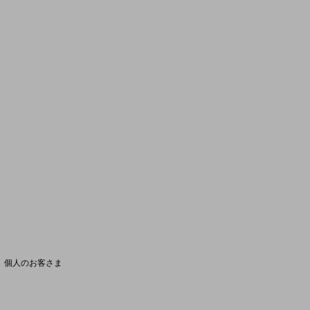
サービス別サポート情報
ご契約中サービスの一元管理
Web明細(ビリングステーション)
料金分析(ご利用料金管理サービス)
Web明細(My docomo)
個人のお客さま
NTTドコモ
OCNなど