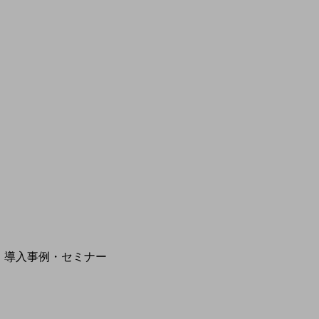
モバイルサービス
端末の一元管理
セキュリティ
運用保守・故障紛失サポート
回線・ネットワーク
お手続き
別ウィンドウで開きます
サービスをご利用中のお客さま
導入事例・セミナー
導入事例TOP
最新の導入事例や注目の導入事例をご紹介します
セミナー