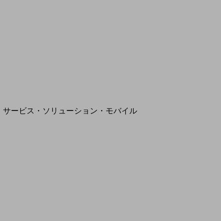
地域経済のさらなる活性化に取り組みます
自治体・地域社会との共創
LGPF(Local Government Platform)
マネジメント
セキュリティ
別ウィンドウで開きます
IoT
サービス・ソリューション・モバイル
サービス・ソリューションTOP
AI
DXに関する課題を解決する
サービス・ソリューションをご紹介
カテゴリーで探す
モバイル
カテゴリーで探すTOP
ネットワーク・モバイル
グローバル
ソリューション
クラウド・データセンター