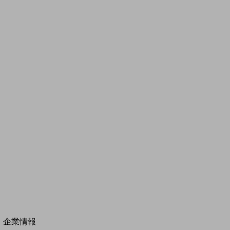
その他の業界はこちら
ゲーム感覚で見つける
ビジネスお悩み診断
NTTドコモビジネス
オンラインショップ
モバイル・ICTサービスをオンラインで
相談・申し込みができるバーチャルショップ
法人向けモバイルトップ
はじめての方へ
サービス・商品を探す
新規会員登録/ログインはこちら
100回線以上のお問い合わせ・お見積りはこちら
別ウィンドウで開きます
企業情報