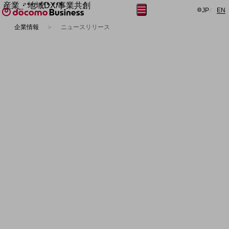
産業・地域DX/事業共創
日本語
E
メニュー
開く
JP
EN
OPEN HUB for Plural Futures
企業情報
ニュースリリース
自律・分散・協調型社会の実現を目指し、
「社会可能性」を探究・実装する事業共創エコシステムです。
フリーワードを入力して探す
メニュー
OPEN HUB for Plural Futuresとは
イベント/ウェビナー
記事コンテンツ
プレイヤー(カタリスト/パートナー企業)
サービス
事例
Smart World
クラウド
フリーワードでNTTドコモビジネスの
産業・地域DXプラットフォーマーとして
取り組みを検索
企業と地域が持続成長する社会を目指します
ネットワーク
Smart City
Smart Education
データセンター
Smart Healthcare
Smart Industry
Smart Mobility
Smart Worksite
音声・ビデオ・電話
生成AI(Generative AI)
地域の取り組み
アプリケーション(SaaS)
地域社会を支える皆さまと地域課題の解決や