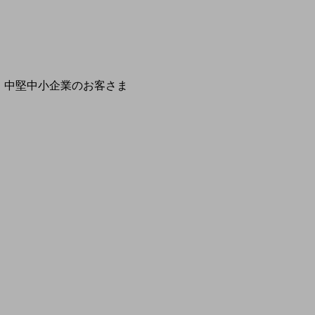
開催・出展する各種セミナー、イベント情報をご紹介します
別ウィ
中堅中小企業のお客さま
NTTドコモビジネスウォッチ
ビジネスお役立ち情報
旬な話題やお役立ち資料などDXの課題を
解決するヒントをお届けする記事サイト
新着記事
お役立ち資料ダウンロード
トレンド記事特集
IT用語集
中堅中小企業向け
サービス・ソリューション
課題やニーズに合ったサービスをご紹介し、
中堅中小企業のビジネスをサポート！
お悩みから見つける
お悩みから見つけるTOP