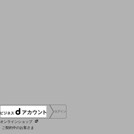
採用情報TOP
新卒採用
経験者採用
障がい者採用
人材育成制度
広告・協賛
広告
協賛
NTTドコモグループ
ログイン
オンラインショップ
ご契約中のお客さま