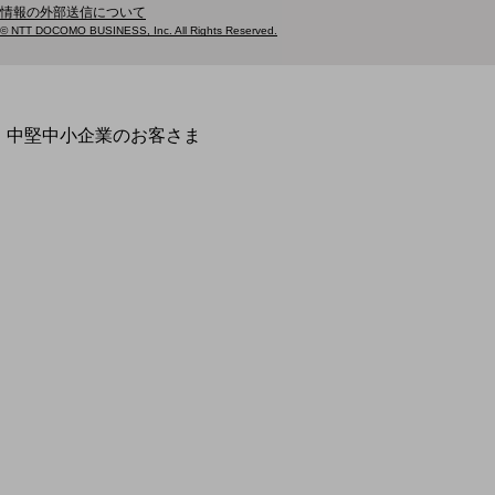
情報の外部送信について
開催・出展する各種セミナー、イベント情報をご紹介します
© NTT DOCOMO BUSINESS, Inc. All Rights Reserved.
別ウィ
中堅中小企業のお客さま
NTTドコモビジネスウォッチ
ビジネスお役立ち情報
旬な話題やお役立ち資料などDXの課題を
解決するヒントをお届けする記事サイト
新着記事
お役立ち資料ダウンロード
トレンド記事特集
IT用語集
中堅中小企業向け
サービス・ソリューション
課題やニーズに合ったサービスをご紹介し、
中堅中小企業のビジネスをサポート！
お悩みから見つける
お悩みから見つけるTOP