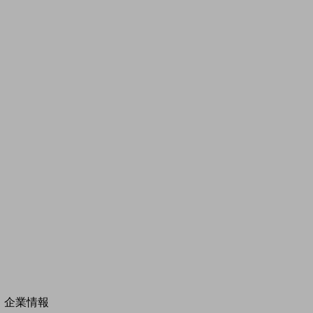
その他の業界はこちら
ゲーム感覚で見つける
ビジネスお悩み診断
NTTドコモビジネス
オンラインショップ
モバイル・ICTサービスをオンラインで
相談・申し込みができるバーチャルショップ
法人向けモバイルトップ
はじめての方へ
サービス・商品を探す
新規会員登録/ログインはこちら
100回線以上のお問い合わせ・お見積りはこちら
別ウィンドウで開きます
企業情報