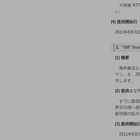
医療・介護
※別途 N
い。
観光
(4) 提供開始日
教育
2011年8月31
モビリティ
2.「SIP 
製造・建設業
(1) 概要
小売業
キーワードで探す
海外拠点な
モバイルTOP
ラン」を、2
大します。
法人向けスマホ・携帯に関する、
おすすめの機種、料金やサービスをご紹介
(2) 提供エリ
製品
すでに提供
製品TOP
界15カ国へ
ビジネス向けスマートフォン
提供国の拡大
(3) 提供開始
タフネススマートフォン
2011年8月
データ通信製品