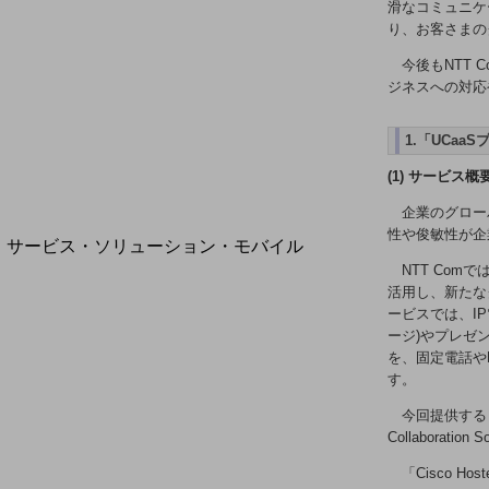
地域経済のさらなる活性化に取り組みます
滑なコミュニケ
自治体・地域社会との共創
り、お客さまの
LGPF(Local Government Platform)
今後もNTT
ジネスへの対応
1.「UCaa
別ウィンドウで開きます
(1) サービス概要
企業のグロー
性や俊敏性が企
サービス・ソリューション・モバイル
サービス・ソリューションTOP
NTT Co
活用し、新たな
DXに関する課題を解決する
ービスでは、I
サービス・ソリューションをご紹介
ージ)やプレゼ
カテゴリーで探す
を、固定電話や
カテゴリーで探すTOP
す。
ネットワーク・モバイル
今回提供する「
Collaborat
クラウド・データセンター
「Cisco Ho