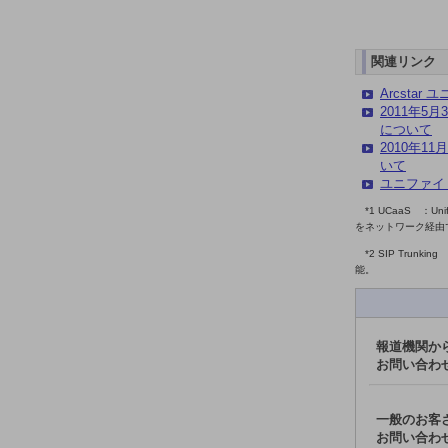
ドコモケータイ
5G対応ホームルーター
関連リンク
Arcsta
通信モジュール製品
2011年5
について
衛星携帯電話
2010年
いて
IOT完了済みメーカーブランド製品
ユニファイ
料金
料金TOP
*1 UCaaS ：U
をネットワーク経由
ドコモBiz データ無制限 ドコモ MAX ドコモ mini ドコモBiz かけ放題
*2 SIP Tru
能。
ケータイプラン
5Gデータプラス
報道機関か
データプラス
お問い合わ
IoT向け回線料金
一般のお客
home5Gプラン
お問い合わ