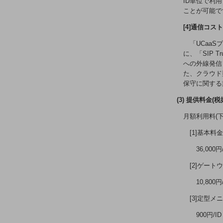
ID単位で利
業務効率化
ことが可能で
災害対策
[4]通信コス
職場環境整備
「UCaa
に、「SIP 
地域共創・地方創生
への外線発信
た、クラウド
セキュリティ対策
保守に関する
遠隔監視
(3) 提供料金(税
顧客体験（CX）改善
月額利用料(下
自動化・省電化
[1]基本料金
36,000
人材不足解消
業種・業態で探す
[2]ゲート
業種・業態で探すTOP
10,800
自治体
[3]定型メ
一次産業
900円/ID