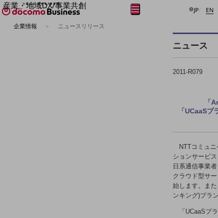
産業・地域DX/事業共創
日本語
E
メニュー
開く
JP
EN
OPEN HUB for Plural Futures
企業情報
ニュースリリース
自律・分散・協調型社会の実現を目指し、
フリーワードを入力して探す
「社会可能性」を探究・実装する事業共創エコシステムです。
ニュース
OPEN HUB for Plural Futuresとは
イベント/ウェビナー
記事コンテンツ
2011-R079
プレイヤー(カタリスト/パートナー企業)
事例
Smart World
フリーワードでNTTドコモビジネスの
「A
取り組みを検索
「UCaaSプ
産業・地域DXプラットフォーマーとして
企業と地域が持続成長する社会を目指します
Smart City
Smart Education
NTTコミュ
Smart Healthcare
ションサービス「
Smart Industry
日系通信事業者
Smart Mobility
Smart Worksite
クラウド型サービ
生成AI(Generative AI)
始します。また、
地域の取り組み
ンキング)プラ
地域社会を支える皆さまと地域課題の解決や
「UCaaSプ