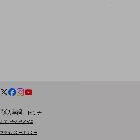
モバイルサービス
端末の一元管理
セキュリティ
運用保守・故障紛失サポート
回線・ネットワーク
お手続き
別ウィンドウで開きます
サービスをご利用中のお客さま
サイトマップ
導入事例・セミナー
導入事例TOP
お問い合わせ／FAQ
最新の導入事例や注目の導入事例をご紹介します
プライバシーポリシー
セミナー