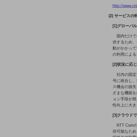
電話・映像コミュニケーション
http://www.ci
セキュリティ
(2) サービスの
5G
[1]グロー
IoT
国内だけでな
供するため、
AI
動がかかって
の利用による
データ利活用
[2]状況に
運用管理
社内の固定
業務支援・マーケティング
号に統合し、
ス機会の損失
災害対策・BCP
ざまな機能を
課題・ニーズで探す
ョン手段が簡
課題・ニーズで探すTOP
性向上に大き
[3]クラウ
コミュニケーション・情報共有
NTT C
マーケティング
供可能なため