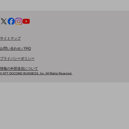
電話・映像コミュニケーション
セキュリティ
5G
IoT
サイトマップ
AI
お問い合わせ／FAQ
データ利活用
プライバシーポリシー
運用管理
情報の外部送信について
© NTT DOCOMO BUSINESS, Inc. All Rights Reserved.
業務支援・マーケティング
災害対策・BCP
課題・ニーズで探す
課題・ニーズで探すTOP
コミュニケーション・情報共有
マーケティング