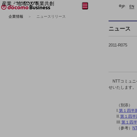
産業・地域DX/事業共創
日本語
E
メニュー
開く
JP
EN
OPEN HUB for Plural Futures
企業情報
ニュースリリース
自律・分散・協調型社会の実現を目指し、
フリーワードを入力して探す
「社会可能性」を探究・実装する事業共創エコシステムです。
ニュース
OPEN HUB for Plural Futuresとは
イベント/ウェビナー
記事コンテンツ
2011-R075
プレイヤー(カタリスト/パートナー企業)
事例
Smart World
フリーワードでNTTドコモビジネスの
取り組みを検索
産業・地域DXプラットフォーマーとして
企業と地域が持続成長する社会を目指します
NTTコミュニ
Smart City
せいたします。
Smart Education
Smart Healthcare
Smart Industry
Smart Mobility
（別添）
Smart Worksite
I.
第１四半
生成AI(Generative AI)
II.
第１四半
地域の取り組み
III.
第１四
（参考）
N
地域社会を支える皆さまと地域課題の解決や