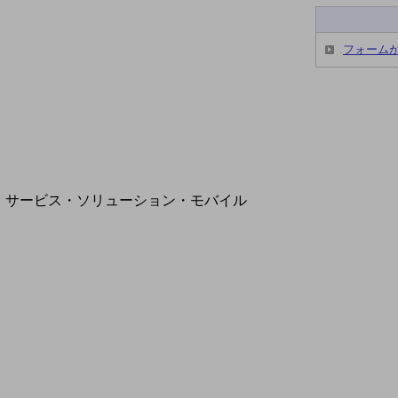
地域経済のさらなる活性化に取り組みます
自治体・地域社会との共創
LGPF(Local Government Platform)
フォーム
別ウィンドウで開きます
サービス・ソリューション・モバイル
サービス・ソリューションTOP
DXに関する課題を解決する
サービス・ソリューションをご紹介
カテゴリーで探す
カテゴリーで探すTOP
ネットワーク・モバイル
クラウド・データセンター