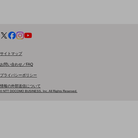
電話・映像コミュニケーション
セキュリティ
5G
IoT
AI
サイトマップ
データ利活用
お問い合わせ／FAQ
運用管理
プライバシーポリシー
業務支援・マーケティング
情報の外部送信について
© NTT DOCOMO BUSINESS, Inc. All Rights Reserved.
災害対策・BCP
課題・ニーズで探す
課題・ニーズで探すTOP
コミュニケーション・情報共有
マーケティング