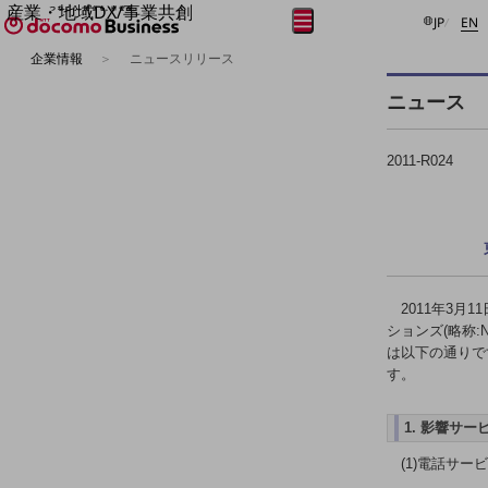
産業・地域DX/事業共創
日本語
E
メニュー
開く
JP
EN
OPEN HUB for Plural Futures
企業情報
ニュースリリース
自律・分散・協調型社会の実現を目指し、
フリーワードを入力して探す
「社会可能性」を探究・実装する事業共創エコシステムです。
ニュース
OPEN HUB for Plural Futuresとは
イベント/ウェビナー
記事コンテンツ
2011-R024
プレイヤー(カタリスト/パートナー企業)
事例
Smart World
フリーワードでNTTドコモビジネスの
取り組みを検索
産業・地域DXプラットフォーマーとして
企業と地域が持続成長する社会を目指します
Smart City
2011年3月
Smart Education
ションズ(略称:
Smart Healthcare
は以下の通りで
Smart Industry
Smart Mobility
す。
Smart Worksite
生成AI(Generative AI)
1. 影響サ
地域の取り組み
(1)電話サー
地域社会を支える皆さまと地域課題の解決や