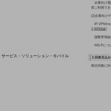
地域経済のさらなる活性化に取り組みます
企業向け電話
自治体・地域社会との共創
部ご利用でき
LGPF(Local Government Platform)
(2)企業向
IP-VP
3,000回線
)
別ウィンドウで開きます
国際専用線
INS-P
サービス・ソリューション・モバイル
2.回復見込み
サービス・ソリューションTOP
順次回復に向
DXに関する課題を解決する
サービス・ソリューションをご紹介
カテゴリーで探す
カテゴリーで探すTOP
ネットワーク・モバイル
クラウド・データセンター